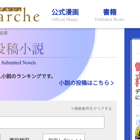
公式漫画
書籍
Official Manga
Published Books
結果
Submitted Novels
L小説のランキングです。
小説の投稿はこちら
デ
に
×検索条件をクリアする
進行状況