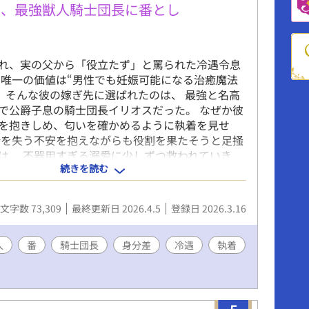
は、最強獣人騎士団長に番とし
れ、実の父から「役立たず」と罵られた冷遇令息
 唯一の価値は“男性でも妊娠可能になる治癒魔法
。 そんな彼の嫁ぎ先に選ばれたのは、 最強と名高
で公爵子息の騎士団長イリオスだった。 なぜか彼
を抱きしめ、匂いを確かめるように執着を見せ
所を失う不安を抱えながらも役割を果たそうと足掻
は、 不器用すぎる溺愛に少しずつ救われていき
続きを読む
分の価値を信じられない冷遇令息が “番として囲わ
に翻弄されながら 最強の獣人に心ごと守られてい
ンス。 ※本編全21話／毎日21時更新 ※アルファ
文字数 73,309
最終更新日 2026.4.5
登録日 2026.3.16
ーンライトノベルズ 同時連載 ※R18
人
番
騎士団長
身分差
冷遇
執着