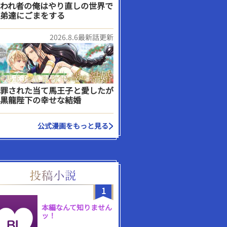
われ者の俺はやり直しの世界で
弟達にごまをする
2026.8.6最新話更新
罪された当て馬王子と愛したが
黒龍陛下の幸せな結婚
公式漫画をもっと見る
1
本編なんて知りません
ッ！