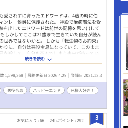
なんてないけどな」 そんななか、「聖女の生まれ
カ・アステルが現れ、カイラスへ異常な執着を見せ
、一つの事件が静かに動き始めていた。 「これで
も愛されずに育ったエドワードは、4歳の時に伯
など捨てて俺の番になれ」 医療、政治、恋愛、そ
ィンレー侯爵に保護された。 神殿で治癒魔法を受
。研究一筋の元小児科医は、大切な人を守るため、
熱を出したエドワードは前世の記憶を思い出して
込んでいく。
 もしかしてここは21歳まで生きていた自分が読ん
の世界ではないかと。 しかも「転生物のお約束」
かりに、自分は悪役令息になっていて、このまま
兄を殺して、自分も死んでしまう未来が待ってい
続きを読む
しかし！せっかく記憶があるんだから、そんな事は
い！ だって僕は小説でも漫画でも、兄様が大好き
から！ あれ、でも待って、え？ちょっと？？？ 義
 1,598,268
最終更新日 2026.4.29
登録日 2021.12.3
と義弟大好き兄が、運命に立ち向かう。 R指定要
す。＊つけるようにします。 2023.1 書籍化♪
に５巻が発売。 2023.3に本編は完結しましたが、番外
悪役令息
ハッピーエンド
兄様大好き！
いく予定です💕 続編『悪役令息にならなかったの
様と幸せになりました！』も本編は完結しました
カップリングの話を書いています。
3
お気に入り : 66
24h.ポイント : 292