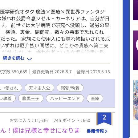
医学研究オタク 魔法×医療×異世界ファンタジ
の嫌われ公爵令息ジゼル・カーネリアは、自分が日
す。 前世では大学病院で研究へ没頭し、過労の果
――横領、裏金、闇商売。数々の悪事で恐れられ
家だった。 家族にも使用人にも腫れ物扱いされる厄
。いずれは厄介払い同然に、どこかの貴族へ第二夫
 だがジゼルは、嫌われ者という立場を逆手に取
続きを読む
法研究を始める。その画期的な研究成果は、やがて
運命を変えていく。 そしてなぜか、彼へ異常な執
文字数 350,689
最終更新日 2026.8.7
登録日 2026.3.15
……？ 「君が十八歳になったら、すぐに結婚しよ
ごしなさい」 「君が自由でいられるなら、僕はど
入れようと奔走する男達、教会の陰謀、謎の感染
れ→愛され
天才主人公
溺愛/執着
を武器に、ジゼルは帝国の医療と己の運命を変えて
レ執着
腹黒王子
ハッピーエンド
医療
を覆す事件を解決し、第一皇子カイラスとの婚約も
の名誉も回復し、ようやく平穏な日々が訪れる――
かく時間がない！！」 診療所、アカデミー、医療
2
育。カイラスとの甘い婚約生活どころか、ゆっくり
お気に入り : 11,636
24h.ポイント : 660
狙う貴族たちの思惑や新聞社の誹謗中傷にも振り回
せん！僕は兄様と幸せになりま
書籍情報
た。 「すごーい、お仕事熱心なんですね。僕だっ