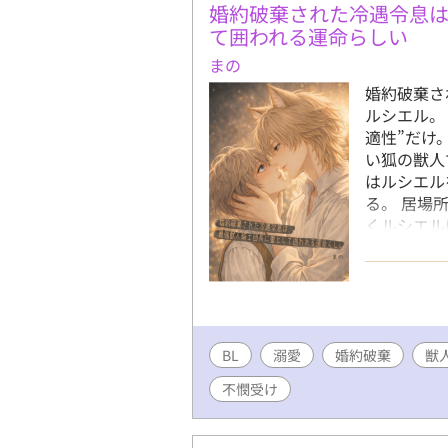
婚約破棄された冷遇令息
て囲われる運命らしい
まの
婚約破棄さ
ルシエル。
適性”だけ
い狐の獣人
はルシエル
る。 居場
くルシエル
――。 自
れる運命”
く溺愛ロマ
ポリス／ム
BL
溺愛
婚約破棄
獣
不憫受け