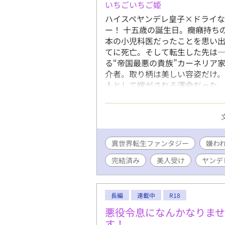
いちごいちご姫
ハイスペヤンデレ皇子×ドライな
ー！ 十五歳の誕生日。癇癪持ち
本の小児科医だったことを思い出
てに死亡。そして転生した先は
る“帝国最悪の貴族”カーネリア
介者。取り柄は美しい容姿だけ
人として嫁がされる運命だった。
り、自室へ引きこもって治癒魔
帝国中を巻き込み、多くの人々の
着を向ける男たちまで現れ始めて
う」 「お前は生涯、兄の隣で過
うなってもいい」 ジゼルを手に
異世界転生ファンタジー
嫌わ
症。前世の医学知識と治癒魔法
完結済み
美人受け
ヤンデ
いく。 【第二部】 帝国の常識
決まったジゼル。カーネリア家
はずだった。 「忙しい！ とに
改革、研究、そして皇太子妃教
長編
連載中
R18
会う時間すらない。側妃の座を
悪役令息になんかなりま
され、慌ただしい毎日を送ってい
す！