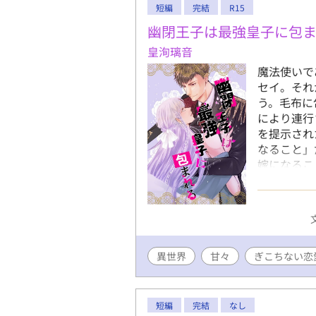
短編
完結
R15
幽閉王子は最強皇子に包
皇洵璃音
魔法使いで
セイ。それ
う。毛布に
により連行
を提示され
なること」
嫁になるこ
皇子×愛さ
の恋愛物語
した。
異世界
甘々
ぎこちない恋
短編
完結
なし