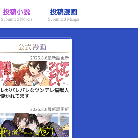
投稿小説
投稿漫画
Submitted Novels
Submitted Manga
2026.8.6最新話更新
レがバレバレなツンデレ猫獣人
懐かれてます
2026.8.6最新話更新