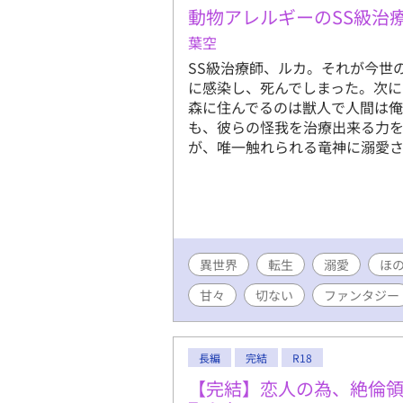
動物アレルギーのSS級治
葉空
SS級治療師、ルカ。それが今世
に感染し、死んでしまった。次に
森に住んでるのは獣人で人間は俺
も、彼らの怪我を治療出来る力を
が、唯一触れられる竜神に溺愛
異世界
転生
溺愛
ほ
甘々
切ない
ファンタジー
長編
完結
R18
【完結】恋人の為、絶倫領