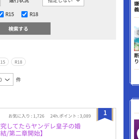
嫌
義
R15
R18
断
り
R15
R18
件
1
お気に入り : 1,726
24h.ポイント : 3,089
研究してたらヤンデレ皇子の婚
結/第二章開始】