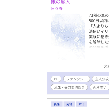
銀の旅人
日々野
73種の毒
500日以
「人よりち
法使いイリ
実験に巻き
を解除した
の発展を遂
げられる希
公攻め×薄
も物語もゆ
文字
で20万字
暴力・流血
BL
ファンタジー
い。
主人公攻
流血・暴力表現あり
両片思い
長編
完結
R18