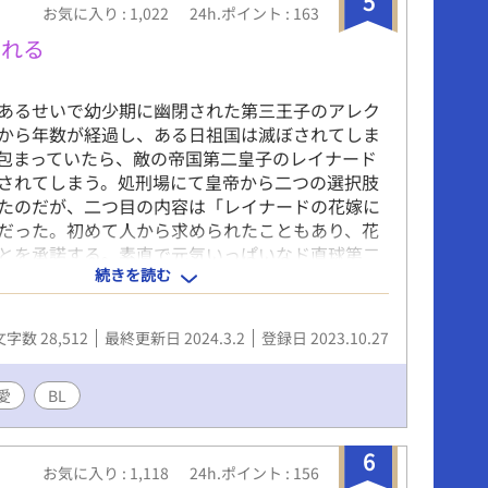
5
お気に入り : 1,022
24h.ポイント : 163
まれる
あるせいで幼少期に幽閉された第三王子のアレク
から年数が経過し、ある日祖国は滅ぼされてしま
包まっていたら、敵の帝国第二皇子のレイナード
されてしまう。処刑場にて皇帝から二つの選択肢
たのだが、二つ目の内容は「レイナードの花嫁に
だった。初めて人から求められたこともあり、花
とを承諾する。素直で元気いっぱいなド直球第二
続きを読む
れることに慣れていない治癒魔法使いの第三王子
。 表紙担当者：白す（しらす）様に描いて頂きま
文字数 28,512
最終更新日 2024.3.2
登録日 2023.10.27
愛
BL
6
お気に入り : 1,118
24h.ポイント : 156