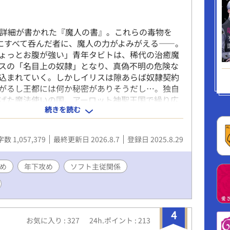
の詳細が書かれた『魔人の書』。これらの毒物を
内にすべて呑んだ者に、魔人の力がよみがえる――。
ょっとお腹が強い」青年タビトは、稀代の治癒魔
スの「名目上の奴隷」となり、真偽不明の危険な
込まれていく。しかしイリスは隙あらば奴隷契約
がるし王都には何か秘密がありそうだし…。独自
げた魔法使いの国、アーロット神聖王国で繰り広
続きを読む
望と救済の物語。 褐色肌・野生系男子の年下主人
幸・美形・年齢不詳だが年上っぽい受け。 ※恋愛
っくり進行です。ちゃんと告白してチューするま
数 1,057,379
最終更新日 2026.8.7
登録日 2025.8.29
、初セッまで50万字程度かかります。 ※R18描写・
表現等が含まれます。苦手な方はご注意くださ
め
年下攻め
ソフト主従関係
4
お気に入り : 327
24h.ポイント : 213