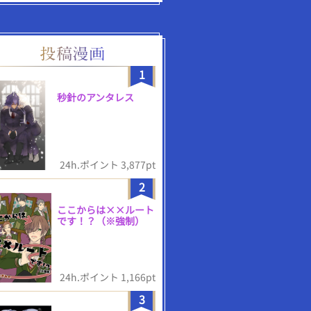
1
秒針のアンタレス
24h.ポイント 3,877pt
2
ここからは××ルート
です！？（※強制）
24h.ポイント 1,166pt
3