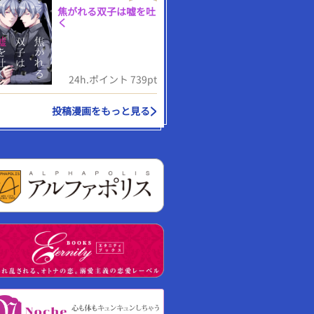
焦がれる双子は嘘を吐
く
24h.ポイント 739pt
投稿漫画をもっと見る