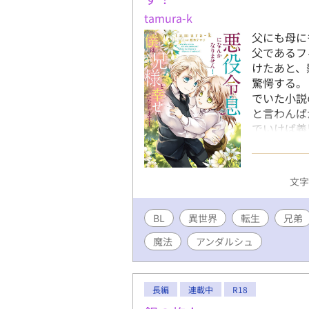
たらカイラス様より優先すること
tamura-k
変わり」を名乗る美しい少年ル
始める。 そして海の向こうでは
父にも母に
お前は何者でもない。窮屈な立場
父であるフ
して海を舞台にした新たな冒険
けたあと、
再び帝国を揺るがす運命へ飛び
驚愕する。
でいた小説
と言わんば
でいけば義
る。 だが
絶対にしな
だったんだ
文字数
兄大好き弟
素は後半で
BL
異世界
転生
2025.8
兄弟
編を続けて
魔法
アンダルシュ
で、僕は兄
が、色々な
長編
連載中
R18