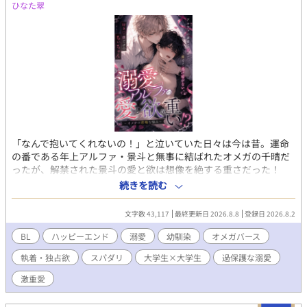
ひなた翠
が、再び人を信じてトラウマを克服し、幸せを掴もうと足掻く救
済ＢＬです。ハッピーエンドです。 固定ＣＰ、R18回には※を付
けます。 ムーンにも掲載中。全56話となります。 ミドリ名義で投
稿していたものをR18専用緑虫垢に移動しました。 午前と午後の
6:10の一日二回投稿となります。
「なんで抱いてくれないの！」と泣いていた日々は今は昔。運命
の番である年上アルファ・景斗と無事に結ばれたオメガの千晴だ
ったが、解禁された景斗の愛と欲は想像を絶する重さだった！
「けいちゃん、俺の腰と尻がもう限界！」 毎日の腰痛登校は当た
続きを読む
り前。全身の痕を隠すため初夏にハイネックを着込み、バイトも
禁止。少しでも休もうと「中学生のダサジャージ」で色気封印作
文字数 43,117
最終更新日 2026.8.8
登録日 2026.8.2
戦に出るも、逆に景斗のスイッチを押してしまい完全敗北……。
過保護で嫉妬深く、無限の体力で番を貪る執着アルファ×愛され
BL
ハッピーエンド
溺愛
幼馴染
オメガバース
すぎて物理的に限界寸前なオメガの、甘くて激しいドタバタラブ
執着・独占欲
スパダリ
大学生×大学生
過保護な溺愛
コメディ待望の続編！
激重愛