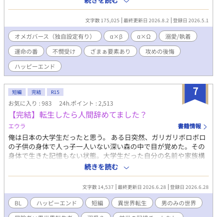
続きを読む
で、αの三塚 亮に一目惚れされ、猛烈なアプローチを受けた。 異
ばな そうた） / 20歳 オメガ 身長173cm。すっきりとした長身だ
性愛者であり遠恋の彼女も居た静也は、それを理由に三塚の告白
が、働きすぎで少し細身。 両親はベータで、突然変異のようにオ
文字数 175,025
最終更新日 2026.8.2
登録日 2026.5.1
を断り続けたが、ある時三塚に酒に酔わされ、抱かれてしまう。
メガとして生まれた。実家が貧しいため、奨学金、自身の生活
既成事実を作る事に成功した三塚は、強引に静也を略奪、結婚。
費、弟妹への仕送りのためにスケジュールアプリがカラフルに埋
オメガバース（独自設定有り）
α×β
α×Ω
溺愛/執着
しかし熱愛は続かず、三塚は愛人を囲い始める。しかも相手はΩ
まるほどバイトを掛け持ちしている。病院の抑制剤を買う余裕が
運命の番
不憫受け
ざまぁ要素あり
攻めの後悔
で、三塚と番になって子どもを産む事を望んでいた。 バース法に
なく、市販の安物で誤魔化しているため感覚が鈍い。 素朴で親し
より、婚姻外の番契約は禁止されている。可愛い愛人の願いを叶
みやすく、健気で面倒見がいいお兄ちゃん気質。経済的な余裕の
ハッピーエンド
える為には、まず静也と離婚しなくてはならない。 そうして結婚
なさから、恋愛や運命に対しては非常に現実的（冷めている）。
生活が五年目に入ったある夜、三塚は静也に離婚を切り出す。 愛
光瀬川 アレクサンダー レオ（みつせがわ あれくさんだー れお） /
7
人に目が眩む三塚は、この先で自分を待つ恐ろしい運命など、想
12歳 アルファ 身長153cm。金髪青目のクォーターで、天使やお
短編
完結
R15
像すらできずにいたが……。 手段を選ばず生きてきた傲慢浮気
人形のような美少年。 日本最高峰の富と権力を持つ「光瀬川財
お気に入り : 983
24h.ポイント : 2,513
男・三塚の末路とは。 そして捨てられた静也の、意外な未来と
団」の御曹司。アメリカの大学を飛び級し、日本の大学へ「特任
【完結】転生したら人間辞めてました？
は。 ※お詫び 17話のラスト、三年ではなく五年の間違いです！明
研究生（教授補佐）」としてやってきた超天才児。 基本は大人び
エウラ
書籍情報
らかなうっかりミスです！ お詫びして訂正いたしますm(_ _)m
ていて冷徹、傲慢なまでの自信家。しかし草太の前では、子供扱
俺は日本の大学生だったと思う。 ある日突然、ガリガリボロボロ
いされてムキになったり、独占欲や嫉妬でヤキキモキしたりと、
の子供の身体で人っ子一人いない深い森の中で目が覚めた。その
年相応の可愛らしい一面（と、将来の大物スパダリの片鱗）を見
身体で生きた記憶もない状態。大学生だった自分の名前や家族構
せる。
成、友人なども覚えていない。 ここで生きるための知識もなく途
続きを読む
方に暮れていると、冒険者だという男が偶然現れて保護してくれ
た。 彼にお世話になりながら自立していこうと意気込む俺と、世
文字数 14,537
最終更新日 2026.6.28
登録日 2026.6.28
話はするが自立させたくない男。 そして俺は自分が何者かを知っ
て、流されるように男と暮らすことになる。 男だけの世界。誰で
BL
ハッピーエンド
短編
異世界転生
男のみの世界
も子供ができるけど、出産の描写はないです。 駆け足で完結まで