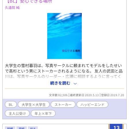
【BL】安心できる場所
久遠院 純
大学生の雪村暮羽は、写真サークルに頼まれてモデルをしたせい
で高杉という男にストーカーされるようになる。 友人の武田と品
川は、写真サークルのリーダー・広瀬に相談するように言ってく
るが。 注・予告なしにR18表現入ります。 他サイトにも投稿して
続きを読む
います。
文字数 82,506
最終更新日 2020.5.13
登録日 2019.7.20
BL
大学生×大学生
ストーカー
ハッピーエンド
主人公受け
年上×年下
13
短編
完結
R18