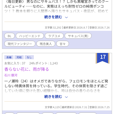
〈毎日更新〉 男なのにサキュバス！？ しかも黒曜宮きってのクー
ルビューティ——なのに、実態はえっち耐性ゼロの純情ポンコ
ツ！？ 教本を頼りに人間界へ降りたサキュバス・夜凪が、初めて
の獲物として忍び込んだのは、大学生・陸の寝室だった。 ところ
続きを読む
が陸の精気は、濃厚はちみつバターみたいに甘くて絶品の光属
性！ しかも吸っても吸ってもなぜか尽きない、奇跡の源泉かけ流
文字数 32,292
最終更新日 2026.8.7
登録日 2026.7.26
し体質！？ 一方の陸は、妖艶な見た目に反して真っ赤になって震
える夜凪に一目惚れ。 「もうちょっと吸ってく？」 「優しくする
BL
ハッピーエンド
ラブコメ
サキュバス(男)
から」 と、ポンコツサキュバスを毎晩甘やかしまくる。 吸精の練
現代ファンタジー
残念美人
甘々
習のはずが、気づけば夜凪の胸に芽生えていたのは、獲物への食
欲ではなく本気の恋心で——？ さらに同族サキュバスの瑠夏と澪
まで、陸の激甘精気を狙って寝室へ乱入！ 「みんなでシェアすれ
17
長編
完結
なし
ばよくな〜い？」 「……僕も、味見したい……」 「陸さんは俺の
お気に入り : 37
24h.ポイント : 1,143
なんだからぁぁぁ！！」 クールビューティ崩壊！ サキュバス三つ
香らない花に、雨が降る
巴！ 光属性彼氏の愛情発電、出力限界突破！！ 好きになるほど甘
くなる、光属性大学生×純情ポンコツサキュバスの、可愛くてえ
石川 銀河
っちでちょっぴり妖しい溺愛BLラブコメ！
一ノ瀬玲（24）はオメガでありながら、フェロモンをほとんど発
しない特異体質を持っている。学生時代、その体質を隠さず過ご
していた頃に受けた苦い経験から、玲は自分の香りのなさを
「盾」として使うようになった。誰にも見つからず、誰にも求め
続きを読む
られず、ただ静かに生きていければいい――そう思って、小さな
出版社で校閲の仕事を続けている。 ある日、担当することになっ
文字数 4,129
最終更新日 2026.7.31
登録日 2026.7.25
た作家・深水蒼一（34）は、アルファでありながら、玲の「香ら