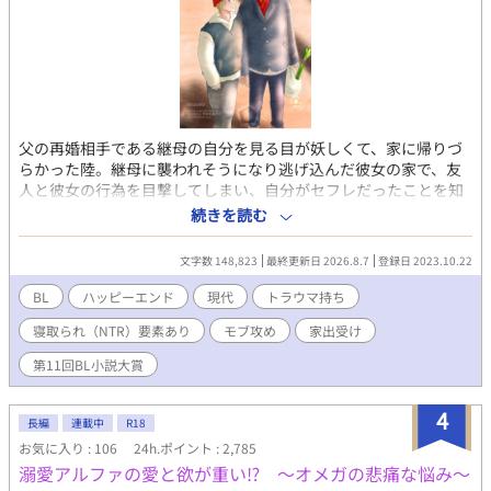
父の再婚相手である継母の自分を見る目が妖しくて、家に帰りづ
らかった陸。継母に襲われそうになり逃げ込んだ彼女の家で、友
人と彼女の行為を目撃してしまい、自分がセフレだったことを知
った。女性に恐怖を感じ、女を抱けなくなってしまう。 家にも彼
続きを読む
女の元にも行くことができなくなり、路頭に迷う陸。そんな彼を
拾ったのは、バーの店員でイケメンの涼真だった。涼真はその日
文字数 148,823
最終更新日 2026.8.7
登録日 2023.10.22
の内に陸を抱き、二人の同棲生活が始まる。 だが、三年後の陸の
誕生日に事件は起きる。陸がバイトをしているコンビニからケー
BL
ハッピーエンド
現代
トラウマ持ち
キを買って帰ると、涼真の浮気現場を目撃してしまったのだ。 家
寝取られ（NTR）要素あり
モブ攻め
家出受け
出の原因となったトラウマを再び見せられた陸は、耐え切れず荷
物をまとめて家を飛び出す。 雪の中行くあてもなく困った陸は、
第11回BL小説大賞
ひと晩の宿を求めてコンビニの休憩室を目指す。 その日に深夜シ
フトに入っていたのは、大学生のひょろい細めの細木史也。史也
4
は泣いてしまった陸の話を聞いて、同居を申し出る。 困っていた
長編
連載中
R18
陸は同居することを決めた。だけど、もう二度と人なんて信用で
お気に入り : 106
24h.ポイント : 2,785
きない。絶対心を開かないと決意する陸だったが、史也のおかん
溺愛アルファの愛と欲が重い⁉︎ ～オメガの悲痛な悩み～
な優しさにどんどん絆されてしまい――。 裏切られ続けていた陸