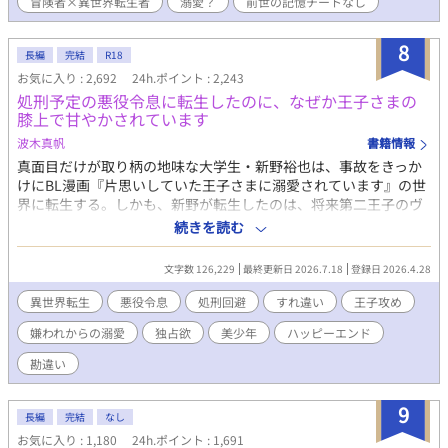
冒険者×異世界転生者
溺愛？
前世の記憶チートなし
ザッと書いて投稿しましたのでもしかしたら誤字脱字があるかと
思いますが、見つけ次第修正します。 誤字脱字報告ありがとうご
ざいます。助かります。
8
長編
完結
R18
お気に入り : 2,692
24h.ポイント : 2,243
処刑予定の悪役令息に転生したのに、なぜか王子さまの
膝上で甘やかされています
波木真帆
書籍情報
真面目だけが取り柄の地味な大学生・新野裕也は、事故をきっか
けにBL漫画『片思いしていた王子さまに溺愛されています』の世
界に転生する。しかも、新野が転生したのは、将来第二王子のヴ
ァレリウスに処刑される運命を持つ悪役令息・リュシエル。そん
続きを読む
な未来を回避するため、リュシエルはわがままな性格を改め、目
立たず穏やかに生きることを決意する。 しかしリュシエルの変化
文字数 126,229
最終更新日 2026.7.18
登録日 2026.4.28
が、嫌われていたはずの第二王子ヴァレリウスの関心を引いてし
まう。関わらないように、と願っていたはずなのに、なぜか少し
異世界転生
悪役令息
処刑回避
すれ違い
王子攻め
ずつ関係を変わっていって…… 処刑エンド回避を目指す転生令息
嫌われからの溺愛
独占欲
美少年
ハッピーエンド
と、彼に惹かれていく王子のすれ違いから始まるハッピーエンド
なお話です。 R18には※つけます。
勘違い
9
長編
完結
なし
お気に入り : 1,180
24h.ポイント : 1,691