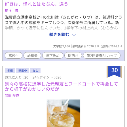
好きは、憧れとはたぶん、違う
穂祥 舞
滋賀県立湖南高校2年の北川律（きたがわ・りつ）は、普通科クラ
スで真ん中の成績をキープしつつ、吹奏楽部に所属している。新
学期、かつて近所に住んでいた、1学年下の村上絢人（むらかみ・
あやと）が突然教室にやってきた。絢人は引っ越し先の熊本から
続きを読む
滋賀に戻ってきたのだったが、小学生の頃のひ弱な印象と違い、
背も伸びてイケメンに成長していた。律は絢人を吹奏楽部に勧誘
文字数 2,660
最終更新日 2026.8.8
登録日 2026.8.8
するが、絢人は手芸部に入部を決めていると答える。 律は双子の
兄で、理数科クラスのクラスリーダーを務める漣（れん）に対し
高校生
幼馴染
年下攻め
関西弁
第2回青春BLカップ
て何かとコンプレックスがあり、絢人が昔と同様、成績優秀な漣
に憧れの目を向けるのが何となく気に入らない。そんな中、熊本
30
に残りスケートに打ち込む絢人の兄・智大（ちひろ）の衣装のデ
長編
連載中
なし
ザインを絢人が手伝っていると知った律は、智大の試合を見たい
お気に入り : 20
24h.ポイント : 626
と絢人に言うが、何故か絢人は不機嫌になって……。 高校生にな
別々の高校に進学した元親友とフードコートで再会して
った幼馴染どうしが、お互いの兄を巻き込んで（？）、ちょっと
から様子がおかしいのだが…
ずつ近づく話。
咲間 咲良