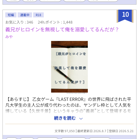
に、悠真の心は大きく揺れ動く。 転生×学園ラブコメ×じわじわ
迫る恋。 これは、悠真が「本当に選ぶべきもの」を見つける物
10
短編
連載中
R18
語。 続編『元社畜の俺、大学生になってまたモテすぎてるけど、
お気に入り : 346
24h.ポイント : 1,448
今度は恋人がいるので無理です』 かつてブラック企業で心を擦り
義兄がヒロインを無視して俺を溺愛してるんだが？
減らし、過労死した元社畜の男・藤堂悠真は、 転生した高校時代
を経て、無事に大学生になった―― 恋人である藤崎颯斗と共に。
みや
だが、大学という“自由すぎる”世界は、ふたりの関係を少しずつ
揺らがせていく。 「付き合ってるけど、誰にも言っていない」 そ
の選択が、予想以上のすれ違いを生んでいった。 モテ地獄の再
来、空気を読み続ける日々、 そして自分で自分を苦しめてい
た“頑張る癖”。 甘えたくても甘えられない―― そんな悠真の隣
で、颯斗はずっと静かに手を差し伸べ続ける。 過去に縛られてい
た悠真が、未来を見つめ直すまでの じれ甘・再構築・すれ違いと
回復のキャンパス・ラブストーリー。 今度こそ、言葉にする。
「好きだよ」って、ちゃんと。
【あらすじ】 乙女ゲーム『LAST ERROR』の世界に飛ばされた平
凡大学生の主人公が成り代わったのは、ヤンデレ枠として人気を
博している【久世千景】というキャラの“義弟”として登場するモ
ブキャラ、【久世綾人】だった。 しかし、久世綾人は千景のバッ
続きを読む
ドエンドで彼に殺されてしまう運命を背負った不幸な少年だっ
た。主人公は、死亡フラグを回避するため、千景とヒロインが結
文字数 97,050
最終更新日 2026.8.7
登録日 2026.5.21
ばれるように、そして自身はストーリーから離脱できるように奔