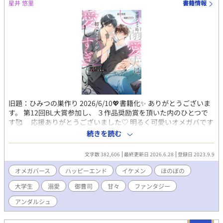
星井 悠里
書籍情報
旧題：ひみつの巣作り 2026/6/10💖書籍化✨ ありがとうございま
す。 第12回BL大賞参加し、 ３作品奨励賞を頂いた内のひとつで
す🥰 応援ありがとうございました♡ 明るく可愛いオメガバです
♡ 学生結婚の夫夫🩵 仲良しです(*´艸`*) 【公式あらすじ】 あ
続きを読む
る日突然オメガに変性してしまった、元アルファの慧（けい）。
ヒートになっていたところを、かつてのライバルだった颯（はや
文字数 382,606
最終更新日 2026.6.28
登録日 2023.9.9
て）に助けられ、 そのまま彼と番になり、結婚までしてしまっ
た。 中高生時代によく競い合っていたけれど、夫になった颯は、
オメガバース
ハッピーエンド
イケメン
ほのぼの
あの頃とは違って慧に 優しく、甘く蕩けるような愛をくれる。 慧
大学生
溺愛
御曹司
甘々
ファンタジー
は颯との新婚生活をとても幸せに過ごしていたけれど、ある日ふ
と思った。 ――運命の番だから、相手のことを好きって思いこん
アンダルシュ
じゃってる……？ でもそれは嫌だった。ちゃんと颯と恋をし合
って、しっかり気持ちを積み上げた本 当の夫夫になりたい！ そ