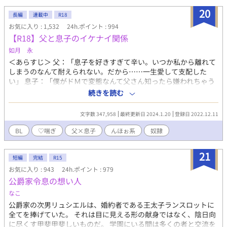
人は今、世界を越えて巡り逢う。 ※この作品はBL作品です。一
20
部残酷な表現があります。
長編
連載中
R18
お気に入り : 1,532
24h.ポイント : 994
【R18】父と息子のイケナイ関係
如月 永
＜あらすじ＞ 父：「息子を好きすぎて辛い。いつか私から離れて
しまうのなんて耐えられない。だから……一生愛して支配した
い」 息子：「僕がドＭで変態なんて父さん知ったら嫌われちゃう
よね。でも僕は母さんにしてたみたいにドＳな父さんに虐めて欲
続きを読む
しい」 父子家庭で仲良く暮らす二人は、実は長年両片思いだっ
た。 拗らせ過ぎた愛情はやっと成就し、ご主人様と奴隷の生活が
文字数 347,958
最終更新日 2024.1.20
登録日 2022.12.11
始まった。 ＜説明＆注意点＞ 父×息子。近親相姦。ストーリー性
０。エロ中心。ソフトＳＭ傾向。 設定も深くありませんので、血
BL
♡喘ぎ
父×息子
んほぉ系
奴隷
の繋がりもそれほど気にせずとも読めるかも。 素人作品のため、
作者の気分次第で視点が急に変わったり、文体が変わる傾向があ
21
ります。特にエロ文章を試行錯誤中。 誤字脱字、話中の矛盾、変
短編
完結
R15
態プレイなど気になら方はどうぞ頭からっぽにして読んでくださ
お気に入り : 943
24h.ポイント : 979
い。 ＜キャラクター覚書＞ ●父：御主人様。40代。Ｓっ気あり。
公爵家令息の想い人
年齢に見合わず絶倫。妻（母）を亡くしてから息子が生きがい。
なこ
歪んだ愛が蓄積し、息子を奴隷とする。 息子を育てるために、在
公爵家の次男リュシエルは、婚約者である王太子ランスロットに
宅で出来る仕事をし、家事全般にも優秀。 ●息子：大学生。20
全てを捧げていた。 それは目に見える形の献身ではなく、陰日向
代。快感に弱く流されやすい。父限定で淫乱ビッチ奴隷。物心が
に尽くす甲斐甲斐しいものだ。 学園にいる間は多くの者と交流を
ついた頃からドＭだと自覚あり。母似で、幼少は女の子とからか