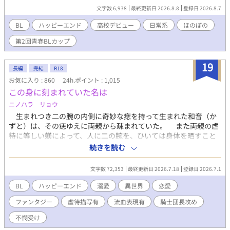
その仲間たちのアドバイスを胸に高校デビューを果たす。 そこで
文字数 6,938
最終更新日 2026.8.8
登録日 2026.8.7
出会ったのは明るいコータ、面倒見のいいほっちゃん、自由人な
空、放送部で夢に向かう啓という大切な仲間たち。 学校行事や
BL
ハッピーエンド
高校デビュー
日常系
ほのぼの
日々の交流を通して少しずつ過去の傷を見つめ直し、自分の好き
第2回青春BLカップ
なことに向き合いはじめる。 何度も聞いた「頑張れ」が隆也を前
に向かせる。 そして、いつも自分を支えてくれた一番の理解者で
あるKさんの正体に気付いたとき。隆也はもう一つの大切な「好
19
長編
完結
R18
き」に気付く。
お気に入り : 860
24h.ポイント : 1,015
この身に刻まれていた名は
ニノハラ リョウ
生まれつき二の腕の内側に奇妙な痣を持って生まれた和音（か
ずと）は、その痣ゆえに両親から疎まれていた。 また両親の虐
待に等しい躾によって、人に二の腕を、ひいては身体を晒すこと
に嫌悪にも似た苦手意識を持ってしまう。その結果、学生生活す
続きを読む
らもうまくいっていなかった。 ある雨の日、乱暴な運転をする
車が跳ね上げた雨水に何故か飲み込まれてしまう。 気が付けば
文字数 72,353
最終更新日 2026.7.18
登録日 2026.7.1
そこには見覚えのない光景が広がっていた。 異世界だと認識す
る間もなく、和音は逆境に曝される。親切な商人に拾われた和音
BL
ハッピーエンド
溺愛
異世界
恋愛
は、自らの二の腕にある痣がこの国の文字だということを知る。
ファンタジー
虐待描写有
流血表現有
騎士団長攻め
その文字が示すのはこの国で英雄と称えられている騎士団長の
名だということも。そして……この世界では運命の相手の名が身
不憫受け
体に浮かび上がる世界であるということも。 運命に導かれた二