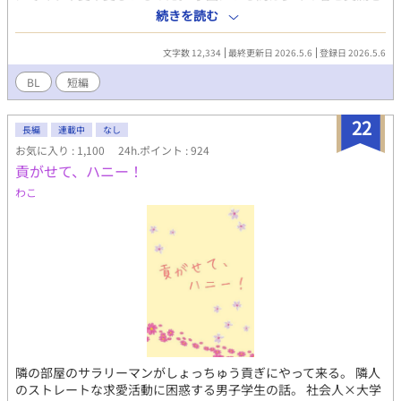
図りたいと言うランスロットの申し出でさえも、リュシエルは素
われるのが嫌で、今は適度に身体を鍛えて身長も高い。通常時は
続きを読む
直に受け入れた。 ランスロットは側近候補の宰相令息と騎士家系
父を「オヤジ」、自分を「俺」と呼ぶが、えっちな状況や気分に
の令息、そして平民から伯爵家に養子縁組されたリオルに囲ま
なると「父さん」「僕」と無意識に呼び方が変わる。 ●母（故
文字数 12,334
最終更新日 2026.5.6
登録日 2026.5.6
れ、学園生活を満喫している。 彼等はいつも一緒だ。 笑いに溢
人）：作中にはほぼ出ませんが、息子が小学生の頃、病気で亡く
れ、仲睦まじく、他者が入り込める隙間はない。 リュシエルは何
なる。父とは性癖が合い長年のセフレを経て妻になる。息子にと
BL
短編
度もランスロットに苦言を呈した。 もっと多くの者と交流を持つ
っては母。
べきだと。初めにそう告げてきたのは、ランスロットではないか
22
と。 だが、その苦言が彼等に届くことのないまま、時は流れ卒園
長編
連載中
なし
を迎える。 学園の卒業と共に、リュシエルは本格的に王宮へと入
お気に入り : 1,100
24h.ポイント : 924
り、間も無く婚姻がなされる予定だった。 卒業の式典が終わり、
貢がせて、ハニー！
学生たちが初めて迎える公式な社交の場、卒業生やその親族達が
わこ
集う中、リュシエルは誰にもエスコートされることなく、一人ポ
ツンと彼等と対峙していた。 「リュシエル、其方との婚約解消を
陛下も公爵家も、既に了承済みだ。」 ランスロットの言葉に、こ
れまで一度も毅然とした態度を崩すことのなかったリュシエル
は、信じられないと膝から崩れ落ちた。 思い付きで書き上げまし
た。 全3話 他の連載途絶えている方も、ぼちぼち書き始める予定
です 書くことに億劫になり、リハビリ的に思いつくまま書いたの
で、矛盾とか色々スルーして頂けるとありがたいです
隣の部屋のサラリーマンがしょっちゅう貢ぎにやって来る。 隣人
のストレートな求愛活動に困惑する男子学生の話。 社会人×大学