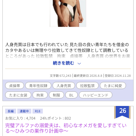
メラマンの容赦ない指示と後輩スタッフによるローション塗布、
そしてインストラクターに見つめられながらの濃密な愛撫。快楽
に負けて自らカメラに向かって肉棒をしごき、快感に顔を歪ませ
る韮川の姿には、過剰なまでに溢れ出る「体育会男子の明るい獣
欲」が凝縮されている。 恥辱に苛まれながらも、見られることで
凄まじい硬度と爆発的な射精を繰り返すノンケの淫らな淫欲。圧
倒的な肉体美と底知れぬ性欲が交錯する、怒涛の背徳エロティシ
人身売買は日本でも行われていた 見た目の良い青年たちを借金の
ズムをお届けします。 （過激な描写を含むため、18歳以上の読者
カタやあるいは無理やり拉致してきて性奴隷として調教している
に限定） 【「男子体操部シリーズ」の第17作です。これまでの作
ところがあった 拉致監禁 拘束 貞操帯 人身売買 の世界をお楽
品を先に読んでいただけると、なお一層お楽しみいただけま
しみ下さい いいねやお気に入りをして頂けると励みになります ご
す！】
続きを読む
感想等には必ず返事しますし、今後の作品への参考にさせて頂き
ます 姉妹作 京の男 東京の男。保と涼介。続 京の男 東京の男 アッ
文字数 672,243
最終更新日 2026.8.8
登録日 2024.11.28
プしてます。こちらは胸キュンのBLストーリーです 新たに俺の彼
氏はイケオジ作家！可愛い系大学生熱烈アタック はじめましたよ
貞操帯
青年性奴隷
人身売買
拉致監禁
たまに純愛
ろしく br><br>【お知らせ】新作BLスタートしました！✨<a
たまに女装
拘束
制服
BL
ハッピーエンド
href="https://alphapolis.co.jp">『俺の彼氏はイケオジ作家。』
へ直接飛ぶ</a>
26
長編
連載中
R18
お気に入り : 4,704
24h.ポイント : 802
完璧アルファの溺愛夫は、初心なオメガを愛しすぎてい
る～ひみつの巣作り計画中～