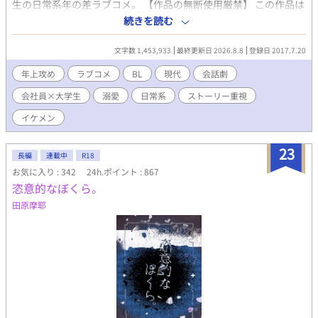
生の日常系年の差ラブコメ。 【作品の無断使用厳禁】 この作品は
アルファポリス・エブリスタ以外では公開いたしておりません。
続きを読む
他の創作サイトや動画サイト等、記載した二箇所以外の媒体で公
開されている同一内容の作品は、文章・音声等の表示方法に関わ
文字数 1,453,933
最終更新日 2026.8.8
登録日 2017.7.20
らず全て無断使用です。 人物像や物語の背景、創作の意図をはじ
め、無断使用によって作品のイメージが損なわれるリスクが高い
年上攻め
ラブコメ
BL
現代
会話劇
ことも想定されます。 見かけても閲覧・再生等をなさいませんよ
会社員×大学生
溺愛
日常系
ストーリー重視
う、皆様方のご協力を頂けると幸いです。 タイトルや見出しは差
し替えたうえで本編・本文に同一性が認めらる無断使用のケース
イケメン
もあるため、同様にご注意くださいませ。 『作品の無断使用禁
止・無断転載禁止・AI学習禁止|アルファポリス及びエブリスタに
23
私自身がわこ名義で掲載した全作品は、私わこ自身が著作権を有
長編
連載中
R18
するオリジナル作品であり、創作物の全部・一部を問わず無断使
お気に入り : 342
24h.ポイント : 867
用の一切をお断りします。』 ※この物語はフィクションです。 ※
恣意的なぼくら。
現時点で小説の公開対象範囲は全年齢となっております。しばら
田原摩耶
くはこのまま指定なしで更新を続ける予定ですが、アルファポリ
スさんのガイドラインに合わせて今後変更する場合があります。
（2020.11.8） ■2025.12.14 285話のタイトルを「おみやげ何
にする? Ⅲ」から変更しました。 ■2025.11.29 294話のタイト
ルを「赤い川」から変更しました。 ■2024.03.09 2月2日にわざ
わざサイトの方へ誤変換のお知らせをくださった方、どうもあり
がとうございました。瀬名さんの名前が僧侶みたいになっていた
のに全く気付いていなかったので助かりました! ■2024.03.09
195話/196話のタイトルを変更しました。 ■2020.10.25 25話目