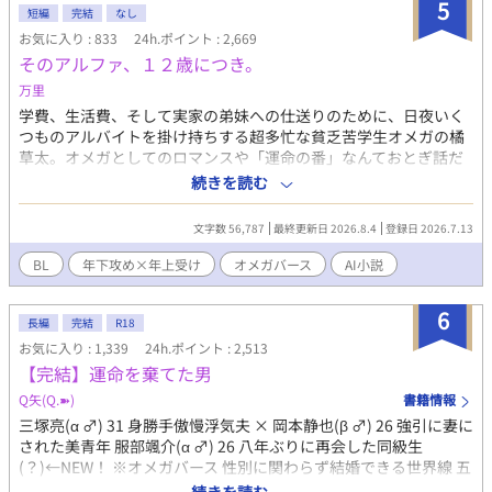
5
短編
完結
なし
お気に入り : 833
24h.ポイント : 2,669
そのアルファ、１２歳につき。
万里
学費、生活費、そして実家の弟妹への仕送りのために、日夜いく
つものアルバイトを掛け持ちする超多忙な貧乏苦学生オメガの橘
草太。オメガとしてのロマンスや「運命の番」なんておとぎ話だ
と切り捨て、日々の生存に必死な彼の通う大学に、ある日驚天動
続きを読む
地の噂が駆け巡る。 それは、アメリカの有名大学を飛び級しまく
り、12歳にして大学の特任研究生として招かれた天才少年がやっ
文字数 56,787
最終更新日 2026.8.4
登録日 2026.7.13
てくるというものだった。 キャンパスに現れたのは、クォーター
で金髪青目、まるで生きているお人形のように美しく、しかし身
BL
年下攻め×年上受け
オメガバース
AI小説
長153センチとちんまりした少年、光瀬川 アレクサンダー レオ。
大人の教授たちを相手に生意気に指図するレオだったが、草太を
6
見た瞬間に「運命の番」だと確信し、感情を昂らせて猛烈なプロ
長編
完結
R18
ポーズを敢行する。 しかし、毎日の過労と安物の抑制剤のせいで
お気に入り : 1,339
24h.ポイント : 2,513
感覚がバカになっている草太は、アルファであるレオのフェロモ
【完結】運命を棄てた男
ンを完全にスルー。「一生懸命背伸びしてプロポーズごっこをし
Q矢(Q.➽)
書籍情報
ている可愛い子供」と完全に勘違いし、みかんジュースを握らせ
三塚亮(α ♂) 31 身勝手傲慢浮気夫 × 岡本静也(β ♂) 26 強引に妻に
て頭をよしよしと撫でまわしてしまう。 子供扱いされて耳まで真
された美青年 服部颯介(α ♂) 26 八年ぶりに再会した同級生
っ赤にして悔しがるレオと、別世界のお坊ちゃまの戯れ言だと全
(？)←NEW！ ※オメガバース 性別に関わらず結婚できる世界線 五
く相手にしない草太。あまりにも噛み合わない二人の「運命」
年前、大学生だった岡本静也（β）は、インターンに入った会社
が、ここから動き出す——。 ■ キャラクター紹介 橘 草太（たち