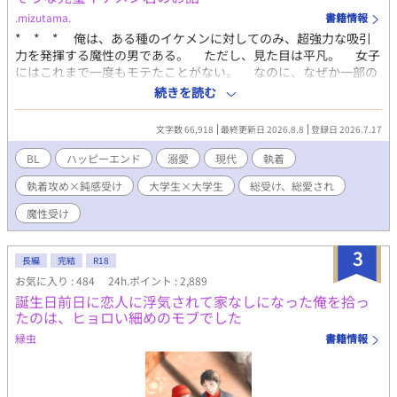
ら、優しく御報告頂けますと助かります。 良ければコメント頂け
.mizutama.
書籍情報
ますと嬉しいです。 因みに表紙は、イメージを固めるためにAIに
* * * 俺は、ある種のイケメンに対してのみ、超強力な吸引
作ってもらったものです。 ムーンライトノベルズにも掲載してま
力を発揮する魔性の男である。 ただし、見た目は平凡。 女子
す。
にはこれまで一度もモテたことがない。 なのに、なぜか一部の
完璧なイケメンだけが、俺に異常なほど沼ってしまうのだ。 大
続きを読む
学二年の夏、イベントサークルのBBQで出会ったK大の御堂理人
も、顔よし、頭よし、家柄よしの完璧男子だった。 御堂と目が
文字数 66,918
最終更新日 2026.8.8
登録日 2026.7.17
合った瞬間、俺は確信した。 ――こいつも、俺にハマる。 と
ころが御堂は、これまで俺が出会った男たちとは少し違ってい
BL
ハッピーエンド
溺愛
現代
執着
た。 ・・・・・・・・・・・・・ 正統派の王道完璧イケメン大
執着攻め×鈍感受け
大学生×大学生
総受け、総愛され
学生 × 自覚アリの魔性の大学生（平凡） ☆気の向くままに
書いています。 更新頻度は気力と体力次第。応援よろしくおね
魔性受け
がいします！
3
長編
完結
R18
お気に入り : 484
24h.ポイント : 2,889
誕生日前日に恋人に浮気されて家なしになった俺を拾っ
たのは、ヒョロい細めのモブでした
緑虫
書籍情報