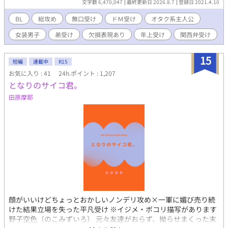
文字数 6,470,047
最終更新日 2026.8.7
登録日 2021.4.10
弁のヤンキー、ビッチ系の女装男子、堅物メガネの副委員長、甘
え上手の現役アイドル、筋肉系の先輩、ワンコ系の後輩、父親違
BL
総攻め
無口受け
ドＭ受け
オタク系主人公
いの弟、弱りきった元いじめっ子、耽美な生徒会長にその露払い
女装男子
弟受け
欠損表現あり
年上受け
関西弁受け
の副会長、盲目の芸術家とその兄達、おかっぱ頭の着物男子、胡
散臭い糸目な美少年、寂しがりな近所の小学生にその色っぽい父
親、やる気のないひねくれ留年男子……選り取りみどりの男子達
15
短編
連載中
R15
には第一印象をひっくり返す裏の顔が！？ ──以下注意事項──
お気に入り : 41
24h.ポイント : 1,207
※『』は電話やメッセージアプリのやり取りなど、（）は主人公
となりのサイコ君。
の心の声など、《》は主人公に聞き取り理解出来なかった外国語
など。 ※主人公総攻め。主人公は普通に浮気をします。 ※主人公
田原摩耶
の心の声はうるさめ＆オタク色濃いめ。 ※受け達には全員ギャッ
プがあります。 ※登場人物のほとんどは貞操観念、倫理観などな
どが欠けています。 ※切り傷、火傷、手足の欠損、視覚障害等の
特徴を持つ受けが登場し、その描写があります。 ※受け同士の絡
みがあります(ほぐし合い、キス等) ※コメディ風味です、あくま
で風味です。 ※タイトルの後に（）でメインの登場人物名を記し
てあります。順次全話実装予定です。 ×がある場合は性的描写
アリ、＋の場合は軽い絡みまでとなっております。
顔がいいけどちょっとおかしいノンデリ攻め×一軍に媚び売り続
けた結果立場を失った平凡受け ※イジメ・ボコリ描写があります
野子空色（のこみずいろ） 元々友達がおらず、拗らせまくった末