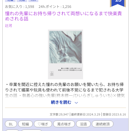
お気に入り : 1,598
24h.ポイント : 1,256
憧れの先輩にお持ち帰りされて両想いになるまで快楽責
めされる話
辻河
・卒業を間近に控えた憧れの先輩のお願いを聞いたら、お持ち帰
りされて媚薬や玩具も使われて前後不覚になるまで犯される大学
生の話 ・執着心の強い先輩(柊木修一/ひいらぎしゅういち)×健気
な後輩(佐倉優希/さくらゆうき) ・♡喘ぎ、濁点喘ぎ、淫語、媚
続きを読む
薬、玩具責め、尿道責め、結腸責めの要素が含まれます。
※2024.3.29追記 続編を追加いたしました。 お互い社会人にな
文字数 29,947
最終更新日 2024.3.29
登録日 2023.6.16
った二人がとろとろぐずぐずの同棲生活を送る話です。
BL
短編
♡喘ぎ
濁点喘ぎ
淫語
連続絶頂