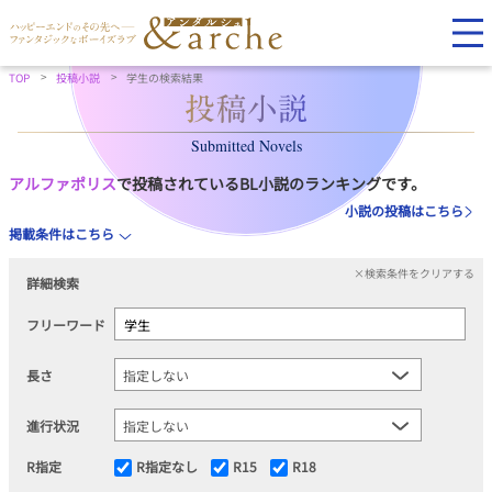
TOP
投稿小説
学生の検索結果
Submitted Novels
アルファポリス
で投稿されているBL小説のランキングです。
小説の投稿はこちら
掲載条件はこちら
×検索条件をクリアする
詳細検索
フリーワード
長さ
進行状況
R指定
R指定なし
R15
R18