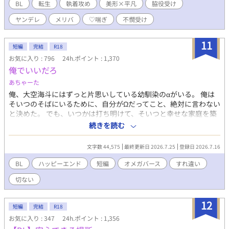
走する。 しかし、逃げようとするほど深まっていく義兄の執着。
BL
転生
執着攻め
美形×平凡
脇役受け
果たして、主人公はヤンデレ義兄から逃げ切れるのか？ －－－－
ヤンデレ
メリバ
♡喘ぎ
不憫受け
－－－－－－－－ ⚠️注意⚠️ ※R-18【無理矢理、♡喘ぎ、濁点喘
ぎ】 ※メイン攻め以外に襲われるシーン有り(※挿入なし) ※メリ
バ(監禁、洗脳有り) ※暴力表現あり(サブ攻めによる)
11
短編
完結
R18
お気に入り : 796
24h.ポイント : 1,370
俺でいいだろ
あちゃーた
俺、大空海斗にはずっと片思いしている幼馴染のαがいる。 俺は
そいつのそばにいるために、自分がΩだってこと、絶対に言わない
と決めた。 でも、いつかは打ち明けて、そいつと幸せな家庭を築
きたい。 そんなこと思ってた。 でも、そいつは俺じゃなくて、違
続きを読む
うやつを好きになったらしい。 何で俺じゃダメなんだ？ あんなぽ
っと出のΩ野郎なんかより、俺の方がずっとずっと好きだったの
文字数 44,575
最終更新日 2026.7.25
登録日 2026.7.16
に。 だから、やってはいけないことをした。 それ以降、幼馴染と
は連絡を絶った。 そして俺は、思惑通り、俺よりも大事な、あい
BL
ハッピーエンド
短編
オメガバース
すれ違い
つとの宝物を手に入れた。 それから至って普通の大学生として生
切ない
活していた。 けれども、突如、件の幼馴染が現れて… 0話〜10話
＋1話
12
短編
完結
R18
お気に入り : 347
24h.ポイント : 1,356