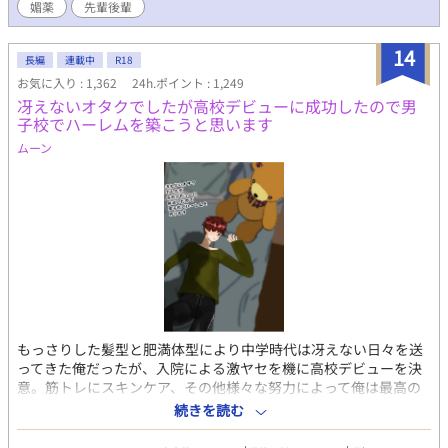
媚薬
先輩後輩
14
長編
連載中
R18
お気に入り : 1,362
24h.ポイント : 1,249
冴えないオタクでしたが高校デビューに成功したので男
子校でハーレムを築こうと思います
ムーン
もっさりした髪型と肥満体型により中学時代は冴えない日々を送
ってきた俺だったが、入院による激ヤセを機に高校デビューを決
意。筋トレにスキンケア、その他様々な努力によって俺は最高の
ルックスとそこそこの自尊心を手に入れた！ 中学時代にやり込ん
続きを読む
だ乙ゲーやＢＬゲーを参考に、長身と美顔を武器に、名門男子校
の可愛い男子達を次々と攻略していく。 無口メカクレ男子、関西