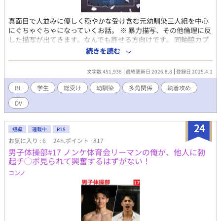
「帰り道」追加（差し込み）しました。話の流れに変更はありま
せん。
真面目で人並みに優しく穏やかな受け含む元幼馴染三人組を中心
にぐちゃぐちゃになっていくお話。 ※ 暴力描写、その他倫理に反
した描写が出てきます。なんでも許せる方向けです。 同軸脇カプ
要素有りスワッピングNTRBSS風肉体的総受け（主人公の他にビ
続きを読む
ッチ受けがいます）です。 愛はあります。（詳しく知りたい方向
けに登場人物紹介に受け攻め詳細書いてます） ・明るくて元気系
文字数 451,938
最終更新日 2026.8.8
登録日 2025.4.1
活発わんこ幼馴染彼氏攻め ・真面目オカン系クール優等生幼馴染
攻め（恋人持ち） ・ダウナー系公民担任教師攻め ・倫理観ゆるふ
BL
学生
総受け
幼馴染
多角関係
執着攻め
わチャラ先輩 ・幼馴染の恋人のクールビッチ美形後輩
DV
24
短編
連載中
R18
お気に入り : 6
24h.ポイント : 817
男子体操部#17 ノンケ体育会リーマンの俺が、他人に勃
起チ◯ポ見られて興奮するはずがない！
コンノ