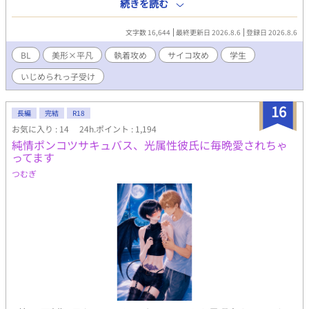
に高校デビューで一軍の仲間入りしたくてプライド捨ててきた。
続きを読む
周りを見下している。無事寿々のせいで転落し、サンドバッグ行
き。柚木のために日々寿々の弱味を探してる。 寿々功運（すずこ
文字数 16,644
最終更新日 2026.8.6
登録日 2026.8.6
ううん） 顔だけで生きてきた。マイペースでデリカシーはない。
パーソナルスペースもおかしいし空気は読まない。でも顔がいい
BL
美形×平凡
執着攻め
サイコ攻め
学生
のでモテる。 柚木（ゆずき） 一軍。普通にクズ。寿々の弱味を野
いじめられっ子受け
子に探らせてる。 奈頭（なず） 一軍。柚木の取り巻き１。女好
き。
16
長編
完結
R18
お気に入り : 14
24h.ポイント : 1,194
純情ポンコツサキュバス、光属性彼氏に毎晩愛されちゃ
ってます
つむぎ