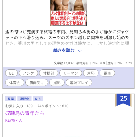
酒の匂いが充満する終電の車内、見知らぬ男の手が静かにジャケ
ットの下へ滑り込み、スーツのズボン越しに肉棒を刺激し始めた
とき、韮川の男としての理性のタガは静かに、しかし決定的に弾
け飛んだ。 元器械体操部主将、社会人3年目の韮川悠人。173cm
続きを読む
の逞しい肉体に分厚い大胸筋と割れた腹筋を備えた彼は、自他と
もに認めるストレートの体育会男子だ。しかし、大学時代に部活
文字数 17,032
最終更新日 2026.8.8
登録日 2026.7.29
の仲間と味わった濃厚な男同士の快楽、そして己の内に潜む底な
しの性欲は、酒が入るたびに熱い疼きとなって下半身を突き動か
BL
ノンケ
体操部
リーマン
羞恥
電車
していた。 そんな彼を襲う、走行中の電車内での逃げ場のない快
体育会
筋肉受け
撮影
羞恥プレイ
楽。明るい照明の下で繰り広げられる無言の痴漢プレイ。向かい
のシートからは、イケメン大学生が興奮した眼差しでスマホのカ
メラを向け、さらには偶然乗り合わせたほろ酔いの新入社員まで
25
長編
連載中
R18
もがその生々しい肉棒から目を離せずに股間を膨らませていく。
お気に入り : 189
24h.ポイント : 810
周囲の熱い視線を全身に浴びるスリルが、韮川の肉体に刻まれた
奴隷島の青年たち
露出癖を呼び覚まし、鍛え抜かれた16cmの肉棒は我慢汁を散らし
ながら鋼のように怒張していくのだった。 さらに舞台は深夜のフ
KEYちゃん
ィットネスジムへ。ジムが制作するカレンダーのモデルに抜擢さ
れ、撮影という大義名分のもと、極薄のスパッツから漆黒のビル
パン、そしてついには完全な全裸へと剥ぎ取られていく衣服。カ