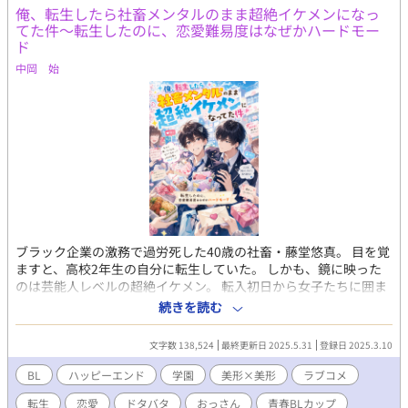
俺、転生したら社畜メンタルのまま超絶イケメンになっ
てた件～転生したのに、恋愛難易度はなぜかハードモー
ド
中岡 始
ブラック企業の激務で過労死した40歳の社畜・藤堂悠真。 目を覚
ますと、高校2年生の自分に転生していた。 しかも、鏡に映った
のは芸能人レベルの超絶イケメン。 転入初日から女子たちに囲ま
れ、学園中の話題の的に。 だが、社畜思考が抜けず**「これはマ
続きを読む
ーケティング施策か？」**と疑うばかり。 そして、モテすぎて業
務過多状態に陥る。 弁当争奪戦、放課後のデート攻勢…悠真の平
文字数 138,524
最終更新日 2025.5.31
登録日 2025.3.10
穏は完全に崩壊。 そんな中、唯一冷静な男・藤崎颯斗の存在に救
われる。 颯斗はやたらと落ち着いていて、悠真をさりげなくフォ
BL
ハッピーエンド
学園
美形×美形
ラブコメ
ローする。 「お前といると、楽だ」 次第に悠真の中で、彼の存在
転生
恋愛
ドタバタ
おっさん
青春BLカップ​
が大きくなっていき――。 「お前、俺から逃げるな」 颯斗の言葉