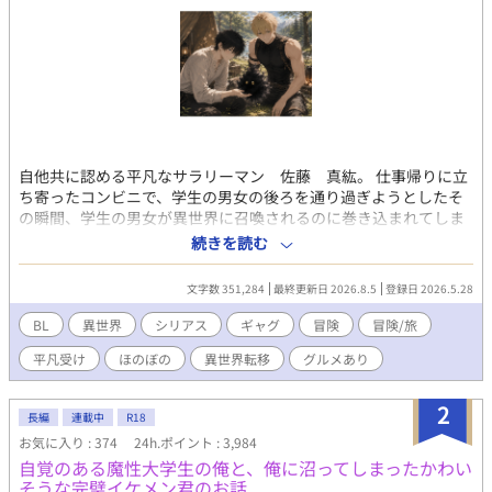
自他共に認める平凡なサラリーマン 佐藤 真紘。 仕事帰りに立
ち寄ったコンビニで、学生の男女の後ろを通り過ぎようとしたそ
の瞬間、学生の男女が異世界に召喚されるのに巻き込まれてしま
う。 召喚された先の状況に、ラノベにアニメにゲームが好きなオ
続きを読む
タクの真紘は理解した。 これアカン方の召喚やん。と。 だが様々
な事情が重なり、真紘は死を免れて単身旅に出ることに。 元の世
文字数 351,284
最終更新日 2026.8.5
登録日 2026.5.28
界での知識と召喚者特典を駆使して旅をする真紘。 そこに護衛と
してイケメン騎士謙冒険者のロイドが付けられてしまい、仕方な
BL
異世界
シリアス
ギャグ
冒険
冒険/旅
く国境まで護衛として同行することになるが？ 年下イケメン冒険
平凡受け
ほのぼの
異世界転移
グルメあり
者（騎士）×年上鈍感平凡男性 どちらもノンケです。でもBLで
す。 冒険や人との出会いだったり世界観がメインで、恋愛要素ま
でいくのが長くなりますが、二人の心の機微を書くのが楽しくて
2
長編
連載中
R18
ジレジレになりそうですが、それでも良ければのんびりお付き合
お気に入り : 374
24h.ポイント : 3,984
い頂けましたら幸いです。 R18要素は入れる予定ですが、進行上
自覚のある魔性大学生の俺と、俺に沼ってしまったかわい
めっちゃ先になります。題名に※ついたらR18です。 R15程度は
そうな完璧イケメン君のお話
予告なく入れますので、ご了承下さい。 誤字脱字等ありました