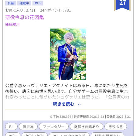
27
うして慧は颯にちゃんと恋をしてもらうべく、とある作戦を始め
長編
連載中
R18
る！ 新婚夫夫のあまあまオメガバースBL、ついに書籍化!!
お気に入り : 2,711
24h.ポイント : 781
◆◇◆ 2023/9/9投稿→9/10BLranking15位♡ 9/14 12位🥰
悪役令息の花図鑑
♡ ベスト10入りありがとうございます💖 9/20 ベスト5入り
蓮条緋月
🥰♡ BL大賞初日6位スタートでした。ありがとうございます☺️ 最
終結果8位でした🥰 ありがとうございました✨ ◇ ◇ ◇ ◇
2024年 またBL大賞参加します。完結できるといいな。よろしく
お願いします🩷 初日のrankingは３位でした✨ありがとうござい
ます( ﾉД`)🩷 2024/11/28 完結しました。 感想など、ありがとう
ございます。 意地っ張りな元αのΩくんが素直になってく様。可愛
がって頂けますように♡
公爵令息シュヴァリエ・アクナイトはある日、毒にあたり生死を
彷徨い、唐突に前世を思い出す。自分がゲームの悪役令息に生ま
れ変わったことに気づいたシュヴァリエは思った。 「公爵家の力
を使えば世界中の花を集めて押し花が作れる！」 押し花作りが
続きを読む
中毒レベルで趣味だったシュヴァリエはゲームのストーリーなど
お構いなしに好き勝手動くことに決め行動が一変。その変化に周
文字数 538,996
最終更新日 2026.6.23
登録日 2023.4.21
囲がドン引きする中、学園で奇妙な事件が発生！現場に一輪の花
が置かれていたことを知ったシュヴァリエはこれがゲームのスト
BL
異世界
ファンタジー
謎解き要素あり
悪役令息
ーリーであることを思い出す。花が関わっているという理由で事
魔法
美形×美形
ゲームの内容は無視
残酷な描写あり