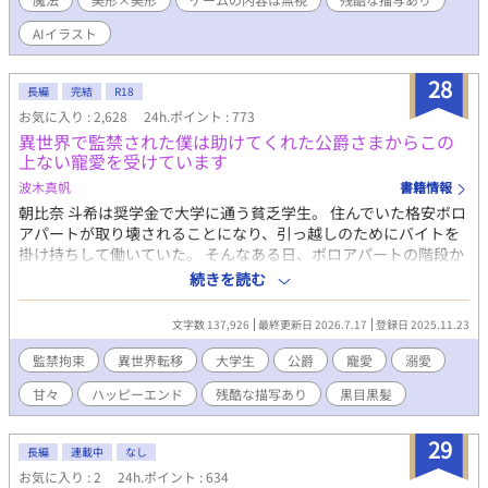
件を追うことにしたシュヴァリエは、ゲームの登場人物であり主
人公の右腕となる隣国の留学生アウル・オルニスと行動を共にす
AIイラスト
るのだが……？ ※☆はR描写になります ※他サイトにて重複掲載
あり
28
長編
完結
R18
お気に入り : 2,628
24h.ポイント : 773
異世界で監禁された僕は助けてくれた公爵さまからこの
上ない寵愛を受けています
波木真帆
書籍情報
朝比奈 斗希は奨学金で大学に通う貧乏学生。 住んでいた格安ボロ
アパートが取り壊されることになり、引っ越しのためにバイトを
掛け持ちして働いていた。 そんなある日、ボロアパートの階段か
ら落ち、気づいたら深い森の中にいた。 猟銃を持った男に狙わ
続きを読む
れ、男の家で監禁されることに。 絶体絶命の中、助け出してくれ
た人がいて…… 異世界からやってきた何も状況がわからない美青
文字数 137,926
最終更新日 2026.7.17
登録日 2025.11.23
年大学生と、彼をひとめ見て美しさに魅了された公爵さまの甘い
ラブストーリー。 そこまでは長くならない予定です。 R18には※
監禁拘束
異世界転移
大学生
公爵
寵愛
溺愛
つけます。
甘々
ハッピーエンド
残酷な描写あり
黒目黒髪
29
長編
連載中
なし
お気に入り : 2
24h.ポイント : 634