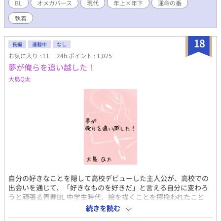
ない」体質に初めて気づいた人物だった。彼は玲に無理に近づこ
BL
オメガバース
現代
年上×年下
運命の番
うとはしない。ただ、静かに、変わらぬ距離感で接し続ける。 香
執着
りに頼らない関係。言葉と沈黙だけで育つ信頼。けれど、玲の体
質の秘密を知る過去の関係者が現れたとき、二人の均衡は静かに
揺らぎ始める――。 香りのない花にも、雨は降る。それでも枯れ
18
長編
連載中
なし
ずに咲き続けられることを、玲はまだ知らない。
お気に入り : 11
24h.ポイント : 1,025
夢が俺らを追い越した！
大島Q太
自分の好きなことを隠して高校デビューした主人公が、高校での
出会いを通じて、「好きなものを好きだ」と言える自分に変わろ
うと頑張る青春BL 中学生時代、絵を描くことを揶揄われたこと
で、人前で自分を出せなくなった牛窓隆也。 「自分を変えたい」
続きを読む
と決意した隆也は、ＳＮＳを通して知り合った配信者のKさんと、