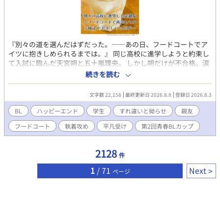
『別々の道を選んだはずだった。――あの日、フードコートでア
イツに抱きしめられるまでは。』 同じ高校に進学しようと約束し
て入試に臨んだ天宮朔と五十嵐理央。 しかし朔だけが不合格。涙
ながらに別れを告げるしかなかった。 それから半年後の九月。 夏
続きを読む
休みを終えたばかりで気だるい空気が漂うフードコートで偶然に
も理央と再会する。 一緒に着るはずだった制服姿が眩しく、後ろ
文字数 22,158
最終更新日 2026.8.8
登録日 2026.8.3
めたい気持ちになる朔だったが、理央は中学の頃と変わらぬ態度
で接してくる。 別れ際に「来週もここで会いたい」と求められ、
BL
ハッピーエンド
学生
すれ違いと拗らせ
親友
ためらいながらも翌週フードコートを訪れる。 「勉強を教えてほ
フードコート
執着攻め
平凡受け
第2回青春BLカップ
しい」との頼みを断りきれず、毎週フードコートで待ち合わせす
ることになる。 別々の高校に進学した「かつての親友」と接する
中で、次第に「特別な存在」だと意識し始めるようになる。 そん
2128
件
な矢先、映画に誘われた朔は、帰りに寄ったフードコートで理央
にキスされてしまい――。
1
/ 71
Next
ページ