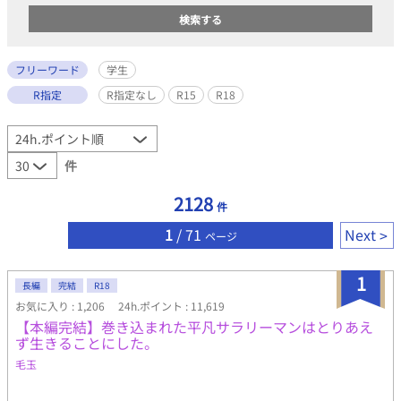
フリーワード
学生
R指定
R指定なし
R15
R18
件
2128
件
1
/ 71
Next
ページ
1
長編
完結
R18
お気に入り : 1,206
24h.ポイント : 11,619
【本編完結】巻き込まれた平凡サラリーマンはとりあえ
ず生きることにした。
毛玉