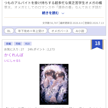
つものアルバイトを掛け持ちする超多忙な貧乏苦学生オメガの橘
草太。オメガとしてのロマンスや「運命の番」なんておとぎ話だ
と切り捨て、日々の生存に必死な彼の通う大学に、ある日驚天動
続きを読む
地の噂が駆け巡る。 それは、アメリカの有名大学を飛び級しまく
り、12歳にして大学の特任研究生として招かれた天才少年がやっ
文字数 56,787
最終更新日 2026.8.4
登録日 2026.7.13
てくるというものだった。 キャンパスに現れたのは、クォーター
で金髪青目、まるで生きているお人形のように美しく、しかし身
BL
年下攻め×年上受け
オメガバース
AI小説
長153センチとちんまりした少年、光瀬川 アレクサンダー レオ。
大人の教授たちを相手に生意気に指図するレオだったが、草太を
18
見た瞬間に「運命の番」だと確信し、感情を昂らせて猛烈なプロ
長編
完結
R18
ポーズを敢行する。 しかし、毎日の過労と安物の抑制剤のせいで
お気に入り : 27
24h.ポイント : 2,173
感覚がバカになっている草太は、アルファであるレオのフェロモ
かくれんぼ
ンを完全にスルー。「一生懸命背伸びしてプロポーズごっこをし
いにしゃるS
ている可愛い子供」と完全に勘違いし、みかんジュースを握らせ
て頭をよしよしと撫でまわしてしまう。 子供扱いされて耳まで真
っ赤にして悔しがるレオと、別世界のお坊ちゃまの戯れ言だと全
く相手にしない草太。あまりにも噛み合わない二人の「運命」
が、ここから動き出す——。 ■ キャラクター紹介 橘 草太（たち
ばな そうた） / 20歳 オメガ 身長173cm。すっきりとした長身だ
が、働きすぎで少し細身。 両親はベータで、突然変異のようにオ
メガとして生まれた。実家が貧しいため、奨学金、自身の生活
費、弟妹への仕送りのためにスケジュールアプリがカラフルに埋
まるほどバイトを掛け持ちしている。病院の抑制剤を買う余裕が