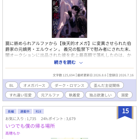
♡ 「もう我慢なんてしません！家族からうとまれていた俺は、家
を出て冒険者になります！」書籍発売中！ 連載続いておりますの
で、そちらもぜひ♡
罠に嵌められアルファから【後天的オメガ】に変異させられた伯
爵家の元嫡男・エルウィン 。 義兄の監禁下で慰み者にされた末、
闇オークションに出品された彼を史上最高額で落札したのは、か
つて自分の足元に跪いていた元従者・フェリスだった 。 たった一
続きを読む
年半で国王直属の「闇の番犬（公爵）」へと上り詰めた彼は、立
場が完全に逆転した今でもエルウィンを「ご主人様」と呼び、狂
文字数 125,694
最終更新日 2026.8.6
登録日 2026.7.16
気的な執着と愛を向けてきて…… 。 「ご褒美をください、ご主人
様」 過去の歪んだ『命令と褒美』の関係はそのままに 、身も心も
BL
オメガバース
ダーク・ロマンス
歪んだ主従関係
堕ちたオメガが強大なアルファの腕の中で狂おしく熱を孕んでい
すれ違い狂愛
元アルファ
執着愛
独占欲激しい
溺愛
く、極上の下剋上ダークロマンス！
15
長編
連載中
R18
お気に入り : 1,735
24h.ポイント : 3,679
いつでも僕の帰る場所
高穂もか