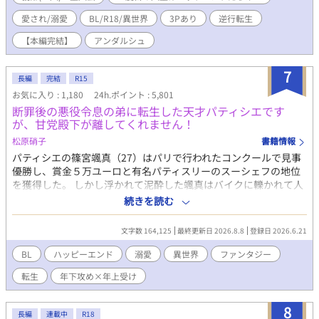
載していた時の設定で書いている場面もあります。 ※いくつか番
愛され/溺愛
BL/R18/異世界
3Pあり
逆行転生
外編を更新していますが、R7年12月現在更新メインとしているの
は【ジェイドとリエンのやり直し】の番外編です。 よろしくお願
【本編完結】
アンダルシュ
いします🙇
7
長編
完結
R15
お気に入り : 1,180
24h.ポイント : 5,801
断罪後の悪役令息の弟に転生した天才パティシエです
が、甘党殿下が離してくれません！
松原硝子
書籍情報
パティシエの篠宮颯真（27）はパリで行われたコンクールで見事
優勝し、賞金５万ユーロと有名パティスリーのスーシェフの地位
を獲得した。 しかし浮かれて泥酔した颯真はバイクに轢かれて人
生を終える。 目覚めた颯真は友人が激推ししていたBLゲームの世
続きを読む
界に転生していた！ だが悪役令息の弟――エリオット・ペンブル
ックに転生してしまったうえに、前世の記憶を取りもどしたのは
文字数 164,125
最終更新日 2026.8.8
登録日 2026.6.21
兄・ヴィクターが断罪され、伯爵家がボロボロになった直後。 兄
は幽閉、一家も財産や領地の没収され、さらに王侯貴族の証とも
BL
ハッピーエンド
溺愛
異世界
ファンタジー
いえる魔力も失ってしまう。 残されたのは名ばかりの家名と王都
転生
年下攻め×年上受け
の屋敷だけ。 前世の記憶が戻ったエリオットは、家族を支えるた
めに身分を隠して王都のティーハウスでパティシエとして働き始
めた。 ある日、エリオットは店の前で倒れそうになっていたルー
8
長編
連載中
R18