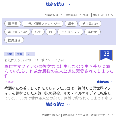
違いの弟・天祐（てんゆう）からうらまれ、生きたまま邪霊の餌
続きを読む
にされて魂ごと消滅させられる。 最悪の事態を回避するため、
厳格な兄に方向転換をこころみる。 いまさら優しくなどできな
文字数 658,325
最終更新日 2026.8.8
登録日 2021.8.27
いから、冷たい兄のまま、威厳と正しさを武器にしようと思った
のだが……。 兄弟仲が破滅するのを回避すればいいだけなの
異世界
古代中国風ファンタジー
道士
弟→兄もの
に、なぜか天祐は碧玉になつきはじめ……？ ※弟→兄ものです。
走り書き小説
転生
BL
アンダルシュ
事件物
（カップリング固定〜） ※なんちゃって中華風ファンタジー小説
です。 ※自分できづいた時に修正するので、誤字脱字の報告は不
怪異退治
要です。 ◆2022年5月に、アンダルシュのほうで書籍化しまし
た。 本編５万字＋番外編５万字の、約10万字加筆しております
23
ので、既読の方もお楽しみいただけるかと思います。 ※書籍ver
長編
完結
R18
では、規約により兄弟の恋愛がNGのため、天祐が叔父の子――従
お気に入り : 9,678
24h.ポイント : 1,696
兄弟であり、養子になったという設定に変わっています。
異世界マフィアの悪役次男に転生したので生き残りに励
んでいたら、何故か最強の主人公達に溺愛されてしまった
件
上総啓
書籍情報
病弱なため若くして死んでしまったルカは、気付くと異世界マフ
ィアを題材とした人気小説の悪役、ルカ・ベルナルディに転生し
ていた。 ルカは受け主人公の弟で、序盤で殺されてしまう予定の
小物な悪役。せっかく生まれ変わったのにすぐに死んでしまうな
続きを読む
んて理不尽だ！と憤ったルカは、生存のために早速行動を開始す
る。 その結果ルカは、小説では最悪の仲だった兄への媚売りに成
文字数 718,743
最終更新日 2025.4.18
登録日 2023.12.15