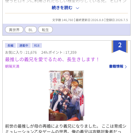
使うヒロインに利用されたらしい様変わりしている兄。 ヒロイン
こと聖女に危害を加えた罪で学園を退学、貧乏男爵家である我が
続きを読む
家にも厳しい処分が言い渡されることに。 前世の記憶が戻ったか
らこそ余りに理不尽な状況に憤る主人公。 原作？そんな事は知っ
文字数 146,760
最終更新日 2026.8.8
登録日 2026.7.5
たことか。 原作知識チートと固有スキルを使って快適スローライ
フの為に動き出す。 ※急遽、一部キャラクターの名前を変更しま
異世界
BL
転生
した。読み辛くして申し訳ありません。 感想コメントは公開不
要と書かれている方以外にはしっかり返信していきます。もし
2
も、返信がない場合はお知らせ下さい！とても励みになります！
長編
連載中
R18
お気に入り : 21,676
24h.ポイント : 17,359
最推しの義兄を愛でるため、長生きします！
朝陽天満
書籍情報
前世の最推しが母の再婚により義兄になりました。 ここは育成シ
ミュレーション乙女ゲームの世界。俺の義兄は攻略対象者だっ