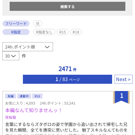
フリーワード
兄
R指定
R指定なし
R15
R18
件
2471
件
1
/ 83
Next
ページ
1
長編
連載中
R18
お気に入り : 4,093
24h.ポイント : 55,541
本編なんて知りませんッ！
夜桜猫
言葉にするならズタボロの姿で学園から追い出されて帰宅した兄
を見た瞬間、全てを唐突に思いだした。 魅了スキルなんてものを