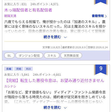
クという少年を助ける。 11年後。エリオットはティーハウスのオ
お気に入り : 831
24h.ポイント : 4,971
ーナーに、王都で開催されるコンクールへの出場を勧められる。
木っ端配信者と有名配信者
優勝賞金は10万ベル。これだけあればしばらくは家族に楽をさせ
ることができると考えたエリオットは、賞金欲しさに出場を決意
朝陽天満
書籍情報
する。 結果は見事優勝。 しかし翌日、王宮より使者がやってく
六歳でもらえる祝福で、俺が授かったのは『加速のスキル』。農
る。 呼び出し主は会ったこともないはずの第三王子で…！？ 最強
家には全く意味のないスキルだった。兄は土魔法のスキルを授か
だけど執着溺愛が止まらない年下大型犬王子×恋愛に疎い天才パ
っていたので、田舎の農家の次男な俺は、家に居づらくて冒険者
ティシエの王宮を舞台にしたサスペンス要素ありのラブコメで
になった。 双子の弟が生まれてからいよいよ家の貧乏に拍車がか
続きを読む
す。
かり、俺はすっかり邪魔者となり、家を出た。 けれど田舎、され
ど田舎。ギルドの依頼書はどこぞの畑の手伝いや、害獣駆除。生
文字数 118,825
最終更新日 2026.8.8
登録日 2026.6.24
活はカツカツ。 細々ギルドの小間使いをしていて、受付で見つけ
た【ダンジョン配信して、収入アップを目指そう！】の張り紙。
BL
ダンジョン配信
スキル
天然無自覚
講習を受ければ配信ライセンスを貰えるということで、講習を受
けてライセンスをゲットした。 けれど田舎では配信できるような
9
ダンジョンが近くにない。 型落ちの魔道具をゲットできたので一
長編
完結
R18
番近いダンジョンに入って配信してはみたけれど、再生回数は伸
お気に入り : 5,841
24h.ポイント : 4,661
びない。 こんな田舎では成功なんかするわけないと奮起した俺
【完結】転生した悪役令息は、お望み通り近付きません
は、王都に向かって有名配信者を目指すことにしたのだった。 決
カシナシ
して契約更新料が高くて田舎を出てきたわけじゃないったら。 王
「お前など、愛す価値もない」 ディディア・ファントム侯爵令息
都で何とか頑張って再生回数を伸ばそうとする俺の元に、ある日
が階段から落ちる時見たのは、婚約者が従兄弟を抱きしめている
指名依頼が入って…… 総再生回数二桁代の木っ端配信者が有名配
姿。 （これって、ディディアーーBLゲームの悪役令息じゃない
信グループに見初められてその能力の本領発揮する話です。（CP
か！） 妹の笑顔を見るためにやりこんでいたBLゲーム。引くほど
固定。ハッピーエンド確約。投げ肉は控えめに） 弱弱しそうに見
続きを読む
レベルを上げた主人公のスキルが、なぜかディディアに転生して
えて（本人は弱いと思っている）主人公の実は強いんですなお