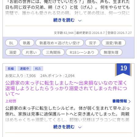
なく、市販の安物で誤魔化しているため感覚が鈍い。 素朴で親し
「お前の世界には、俺だけでいいだろ？」 顔も、声も、生まれた
みやすく、健気で面倒見がいいお兄ちゃん気質。経済的な余裕の
日も同じ双子の兄弟、朔（さく）と弦（げん）。 何をやらせても
なさから、恋愛や運命に対しては非常に現実的（冷めている）。
完璧で、誰からも愛される兄の朔。 対して弟の弦は、何一つ兄に
光瀬川 アレクサンダー レオ（みつせがわ あれくさんだー れお） /
勝てるものがなく、「兄の劣化コピー」と囁かれながら惨めな劣
続きを読む
12歳 アルファ 身長153cm。金髪青目のクォーターで、天使やお
等感を抱えて生きていた。 どれだけ血の滲む努力をしても、縮ま
人形のような美少年。 日本最高峰の富と権力を持つ「光瀬川財
らない圧倒的な格差。 逃げたい弟と、追い詰める兄。 逃げ場のな
文字数 82,944
最終更新日 2026.8.7
登録日 2026.7.27
団」の御曹司。アメリカの大学を飛び級し、日本の大学へ「特任
い密室で繰り広げられる、共依存という名の地獄のかくれんぼ
研究生（教授補佐）」としてやってきた超天才児。 基本は大人び
――。
BL
執着
執着攻め×逃げたい受け
双子
溺愛/執着
ていて冷徹、傲慢なまでの自信家。しかし草太の前では、子供扱
いされてムキになったり、独占欲や嫉妬でヤキキモキしたりと、
溺愛
片思い
三角関係
R18シーンあり
無理矢理
年相応の可愛らしい一面（と、将来の大物スパダリの片鱗）を見
せる。
19
長編
連載中
R15
お気に入り : 7,906
24h.ポイント : 2,094
公爵家の末っ子に転生しました〜出来損ないなので潔く
退場しようとしたらうっかり溺愛されてしまった件につ
いて〜
上総啓
書籍情報
公爵家の末っ子に転生したシルビオ。 体が弱く生まれて早々ぶっ
倒れ、家族は見事に過保護ルートへと突き進んでしまった。 両親
はめちゃくちゃ溺愛してくるし、超強い兄様はブラコンに育ち弟
絶対守るマンに……。 せっかくファンタジーの世界に転生したん
続きを読む
だから魔法も使えたり？と思ったら、我が家に代々伝わる上位氷