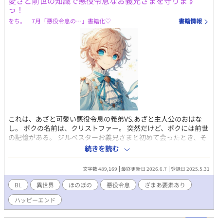
愛さと前世の知識で悪役令息なお義兄さまを守ります
っ！
をち。 7月「悪役令息の…」書籍化♡
書籍情報
これは、あざと可愛い悪役令息の義弟VS.あざと主人公のおはな
し。 ボクの名前は、クリストファー。 突然だけど、ボクには前世
の記憶がある。 ジルベスターお義兄さまと初めて会ったとき、そ
のご尊顔を見て 「あああ！《《この人》》、知ってるう！悪役令
続きを読む
息っ！」 と思い出したのだ。 あ、この人ゲームの悪役じゃん、っ
て。 そう、俺が今いるこの世界は、ゲームの中の世界だったの！
文字数 489,169
最終更新日 2026.6.7
登録日 2025.5.31
そして、ボクは悪役令息ジルベスターの義弟に転生していたの
だ！ しかも、モブ。 繰り返します。ボクはモブ！！「完全なるモ
BL
異世界
ほのぼの
悪役令息
ざまあ要素あり
ブ」なのだ！ ゲームの中のボクには、モブすぎて名前もキャラデ
ハッピーエンド
ザもなかった。 どおりで今まで毎日自分の顔をみてもなんにも思
い出さなかったわけだ！ ちなみに、ジルベスターお義兄さまは悪