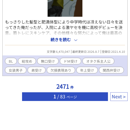
もっさりした髪型と肥満体型により中学時代は冴えない日々を送
ってきた俺だったが、入院による激ヤセを機に高校デビューを決
意。筋トレにスキンケア、その他様々な努力によって俺は最高の
ルックスとそこそこの自尊心を手に入れた！ 中学時代にやり込ん
続きを読む
だ乙ゲーやＢＬゲーを参考に、長身と美顔を武器に、名門男子校
の可愛い男子達を次々と攻略していく。 無口メカクレ男子、関西
文字数 6,470,047
最終更新日 2026.8.7
登録日 2021.4.10
弁のヤンキー、ビッチ系の女装男子、堅物メガネの副委員長、甘
え上手の現役アイドル、筋肉系の先輩、ワンコ系の後輩、父親違
BL
総攻め
無口受け
ドＭ受け
オタク系主人公
いの弟、弱りきった元いじめっ子、耽美な生徒会長にその露払い
女装男子
弟受け
欠損表現あり
年上受け
関西弁受け
の副会長、盲目の芸術家とその兄達、おかっぱ頭の着物男子、胡
散臭い糸目な美少年、寂しがりな近所の小学生にその色っぽい父
親、やる気のないひねくれ留年男子……選り取りみどりの男子達
2471
件
には第一印象をひっくり返す裏の顔が！？ ──以下注意事項──
※『』は電話やメッセージアプリのやり取りなど、（）は主人公
1
/ 83
Next
ページ
の心の声など、《》は主人公に聞き取り理解出来なかった外国語
など。 ※主人公総攻め。主人公は普通に浮気をします。 ※主人公
の心の声はうるさめ＆オタク色濃いめ。 ※受け達には全員ギャッ
プがあります。 ※登場人物のほとんどは貞操観念、倫理観などな
どが欠けています。 ※切り傷、火傷、手足の欠損、視覚障害等の
特徴を持つ受けが登場し、その描写があります。 ※受け同士の絡