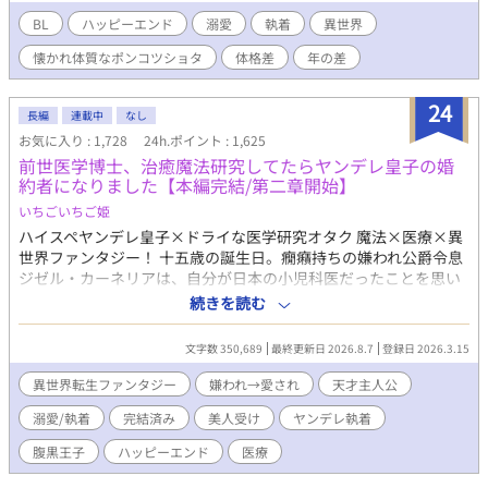
功しすぎてしまい、兄を立派なブラコンに成長させてしまった。
受け要素を全て排して攻めっぽくなってしまった兄は、本来恋人
BL
ハッピーエンド
溺愛
執着
異世界
になるはずの攻め主人公を『弟を狙う不届きもの』として目の敵
懐かれ体質なポンコツショタ
体格差
年の差
にするように。 更には兄に惚れるはずの攻め主人公も、兄ではな
くルカに執着するようになり──？ 冷酷無情なマフィア攻め×ポ
ンコツショタ受け 怖がりなポンコツショタがマフィアのヤバい人
24
長編
連載中
なし
達からの総愛されと執着に気付かず、クールを演じて生き残りに
お気に入り : 1,728
24h.ポイント : 1,625
励む話。
前世医学博士、治癒魔法研究してたらヤンデレ皇子の婚
約者になりました【本編完結/第二章開始】
いちごいちご姫
ハイスペヤンデレ皇子×ドライな医学研究オタク 魔法×医療×異
世界ファンタジー！ 十五歳の誕生日。癇癪持ちの嫌われ公爵令息
ジゼル・カーネリアは、自分が日本の小児科医だったことを思い
出す。 前世では大学病院で研究へ没頭し、過労の果てに死亡。そ
続きを読む
して転生した先は――横領、裏金、闇商売。数々の悪事で恐れら
れる“帝国最悪の貴族”カーネリア家だった。 家族にも使用人にも
文字数 350,689
最終更新日 2026.8.7
登録日 2026.3.15
腫れ物扱いされる厄介者。取り柄は美しい容姿だけ。いずれは厄
介払い同然に、どこかの貴族へ第二夫人として嫁がされる運命だ
異世界転生ファンタジー
嫌われ→愛され
天才主人公
った。 だがジゼルは、嫌われ者という立場を逆手に取り、自室へ
溺愛/執着
完結済み
美人受け
ヤンデレ執着
引きこもって治癒魔法研究を始める。その画期的な研究成果は、
やがて帝国中を巻き込み、多くの人々の運命を変えていく。 そし
腹黒王子
ハッピーエンド
医療
てなぜか、彼へ異常な執着を向ける男たちまで現れ始めて……？
「君が十八歳になったら、すぐに結婚しよう」 「お前は生涯、兄