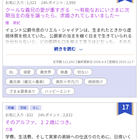
ように思っていた宏章に、身も心も包まれ愛されて――？ ※宏章
お気に入り : 1,323
24h.ポイント : 2,990
(包容ヤンデレ）×成己(健気不憫）の幼馴染オメガバースBLです
クールな義兄の愛が重すぎる ～有能なおにいさまに次
♡ ※ストレス展開が長く続きますが、最終的にはスカッとハッ
期当主の座を譲ったら、求婚されてしまいました～
ピーエンドになります🦾(⌒▽⌒) ※独自設定ありオメガバースで
槿 資紀
す。 ☆感想コメント、誠にありがとうございます！いつも大切に
読ませて頂いております♡心の励みです(#^^#) ☆とても素敵な表
イェント公爵令息のリエル・シャイデンは、生まれたときから虚
紙は小槻みしろさんに頂きました✨ ※24年9月2日 二百八十～三百
弱体質を抱えていた。 公爵家の当主を継ぐ日まで生きていられる
二話までを修正の為非公開にしました。読んで下さった皆様、あ
か分からないと、どの医師も口を揃えて言うほどだった。 そのた
りがとうございましたm(__)m ※25年4月29日 唯一の未来Ⅰを再
め、リエルの代わりに当主を継ぐべく、分家筋から養子をとるこ
続きを読む
度加筆修正いたします。ご迷惑をおかけして、申し訳ありませ
とになった。そうしてリエルの前に表れたのがアウレールだっ
ん。 今までのお話を読んでくださった皆様、ありがとうございま
た。 アウレールはリエルに献身的に寄り添い、懸命の看病にあた
文字数 121,042
最終更新日 2026.8.8
登録日 2025.12.7
したm(_ _)m ※25年5月13日 加筆完了しました！
った。 その甲斐あって、リエルは奇跡の回復を果たした。 そし
て、リエルは、誰よりも自分の生存を諦めなかった義兄の虜にな
BL
溺愛
異世界
執着
切ない
った。 義兄は容姿も能力も完全無欠で、公爵家の次期当主として
義兄弟（義兄×義弟）
美形×平凡(?)
病弱受け
文句のつけようがない逸材だった。 そんな義兄に憧れ、その後を
追って、難関の王立学院に合格を果たしたリエルだったが、入学
ざまぁ要素あり
ハッピーエンド
直前のある日、現公爵の父に「跡継ぎをアウレールからお前に戻
す」と告げられ――――。 完璧な義兄×虚弱受け すれ違いラブ
17
ロマンス
短編
完結
なし
お気に入り : 832
24h.ポイント : 2,832
そのアルファ、１２歳につき。
万里
学費、生活費、そして実家の弟妹への仕送りのために、日夜いく