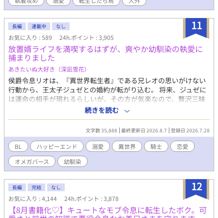
執着攻め
溺愛
転生したら鳥
人外
※本編は全年齢向けBLになります。 完結後に番外編にて少しだけ
いちゃいちゃな場面（R15程度）を書く予定です。
11
長編
連載中
なし
お気に入り : 589
24h.ポイント : 3,905
放置婿ライフを満喫するはずが、爽やか幼馴染の執愛に
捕まりました
あきたいぬ大好き（深凪雪花）
侯爵令息リオは、『異世界転生者』である兄レオの思いがけない
行動から、王太子ジュゼとの婚約が転がり込む。 将来、ジュゼに
は運命の相手が現れるらしいが、その方が気楽なので、贅沢三昧
な後宮暮らしを楽しみにしていた。 十数年後、無事にジュゼに婿
続きを読む
入りして子どもを授かるが、なんと幼馴染に下賜されることにな
り……？
文字数 35,888
最終更新日 2026.8.7
登録日 2026.7.28
BL
ハッピーエンド
溺愛
異世界
騎士
恋愛
オメガバース
幼馴染
12
長編
完結
なし
お気に入り : 4,144
24h.ポイント : 3,878
【8月書籍化♡】キュートなモブ令息に転生したボク。可