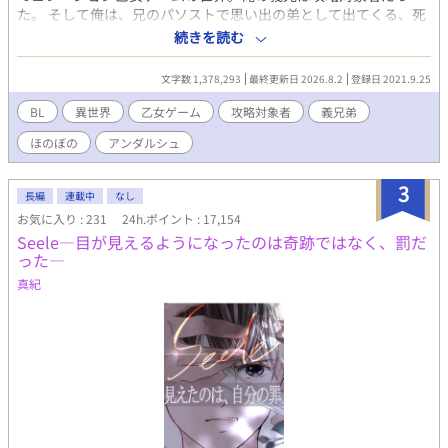
た。 そして俺は、兄のパソストで思い出の弟として出てくる、死
ぬ前提の弟だった！ 最推しの弟とか、もう死んでもいい！いや、
続きを読む
最推しの成長を見届けるまでは死ねない！俺、生きる！死亡フラ
グなんて叩き壊して今日も最推しを愛でるのだ！ 乙女ゲームに転
文字数 1,378,293
最終更新日 2026.8.2
登録日 2021.9.25
生してしまった死亡フラグだらけの弟奮闘記。 濡れ場は最後の方
にしか出てこない気がします。 ※2022年11月書籍化しました( *
BL
異世界
乙女ゲーム
攻略対象者
義兄弟
´艸｀) よろしくお願いします ただいま感想返信停止中です。申し
ほのぼの
アンダルシュ
訳ありません。でも皆様の感想はとても楽しく嬉しく拝読してお
ります！ありがとうございます！
3
長編
連載中
なし
お気に入り : 231
24h.ポイント : 17,154
Seele―目が見えるようになったのは奇跡ではなく、罰だ
った―
真紀