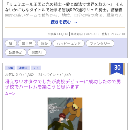
『リュミエール王国と光の騎士〜愛と魔法で世界を救え〜』 そん
ないかにもなタイトルで始まる冒険RPG通称リュミ騎士。結構自
由度の高いゲームで種族から、地位、自分の持つ魔法、職業なん
かを決め、好きにプレーできるということで人気を誇っていた。
続きを読む
そんな中主人公のみに共通して持っている力は光属性。前提とし
て主人公は光属性の力を使い、世界を救わなければいけない。そ
文字数 143,118
最終更新日 2026.3.19
登録日 2025.7.10
のエンドコンテンツとして、世界中を旅するも良し、結婚して子
供を作ることができる。これまた凄い機能なのだが、この世界は
BL
異世界
溺愛
ハッピーエンド
ファンタジー
女同士でも男同士でも結婚することが出来る。子供も光属性の加
執着攻め
濃密BL
護？とやらで作れるというめちゃくちゃ設定だ。 そんな世界に転
生してしまった隼人。もちろん主人公に転生したものと思ってい
たが、属性は闇。 あれ？おかしいぞ？そう思った隼人だったが、
30
長編
連載中
R18
すぐそばにいたこの世界の兄を見て現実を知ってしまう。 「あ、
お気に入り : 1,362
24h.ポイント : 1,449
こいつが主人公だ」 超絶美形完璧光属性兄攻め×そんな兄から逃
冴えないオタクでしたが高校デビューに成功したので男
げたい闇属性受けの繰り広げるファンタジーラブストーリー
子校でハーレムを築こうと思います
ムーン