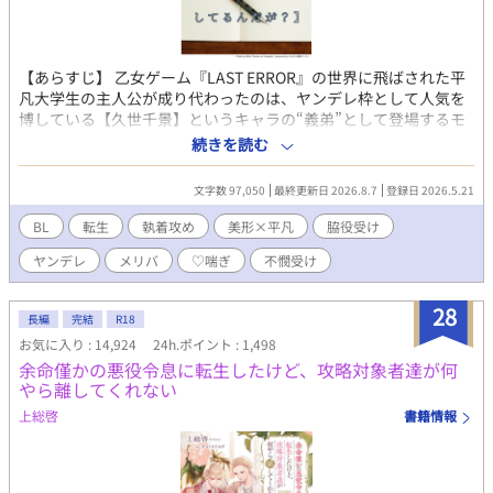
【あらすじ】 乙女ゲーム『LAST ERROR』の世界に飛ばされた平
凡大学生の主人公が成り代わったのは、ヤンデレ枠として人気を
博している【久世千景】というキャラの“義弟”として登場するモ
ブキャラ、【久世綾人】だった。 しかし、久世綾人は千景のバッ
続きを読む
ドエンドで彼に殺されてしまう運命を背負った不幸な少年だっ
た。主人公は、死亡フラグを回避するため、千景とヒロインが結
文字数 97,050
最終更新日 2026.8.7
登録日 2026.5.21
ばれるように、そして自身はストーリーから離脱できるように奔
走する。 しかし、逃げようとするほど深まっていく義兄の執着。
BL
転生
執着攻め
美形×平凡
脇役受け
果たして、主人公はヤンデレ義兄から逃げ切れるのか？ －－－－
ヤンデレ
メリバ
♡喘ぎ
不憫受け
－－－－－－－－ ⚠️注意⚠️ ※R-18【無理矢理、♡喘ぎ、濁点喘
ぎ】 ※メイン攻め以外に襲われるシーン有り(※挿入なし) ※メリ
バ(監禁、洗脳有り) ※暴力表現あり(サブ攻めによる)
28
長編
完結
R18
お気に入り : 14,924
24h.ポイント : 1,498
余命僅かの悪役令息に転生したけど、攻略対象者達が何
やら離してくれない
上総啓
書籍情報