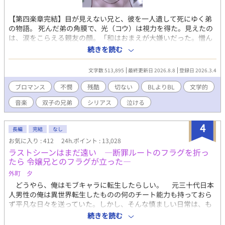
【第四楽章完結】目が見えない兄と、彼を一人遺して死にゆく弟
の物語。 死んだ弟の角膜で、光（コウ）は視力を得た。見えたの
は、涙をこらえる親友の顔。「和はおまえが大嫌いだった。憎ん
でた。だからおまえに目をくれたんだよ」光が歌をやめたのは、
続きを読む
その日からだ。 あの人が泣きながら殴るたび、光は願う。「どう
か明日は、早く壊れてしまえますように」と。 光は音楽を捨て、
文字数 513,895
最終更新日 2026.8.8
登録日 2026.3.4
達哉は涙を隠せないまま、二人は同じ世界に立ち続ける。 これ
は、赦しのない世界で、それでも生きようとする者たちの物語。
ブロマンス
不憫
残酷
切ない
BLよりBL
文学的
ブロマンス寄りですがBL好きな方に読んで欲しい作品です。 「ノ
音楽
双子の兄弟
シリアス
泣ける
ンケを堕とすノンケ」が好物の方、ぜひどうぞ。
4
長編
完結
なし
お気に入り : 412
24h.ポイント : 13,028
ラストシーンはまだ遠い ―断罪ルートのフラグを折っ
たら 令嬢兄とのフラグが立った―
外町 夕
どうやら、俺はモブキャラに転生したらしい。 元三十代日本
人男性の俺は異世界転生したものの何のチート能力も持っておら
ず平凡な日々を送っていた。しかし、そんな慎ましい日常は、も
うひとりの転生者との出会いによって崩壊する。 曰く、ここは
続きを読む
ゲームの世界で彼女は不幸にも悪役令嬢であるベアトリクスに転