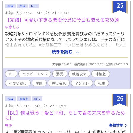
25
の隣で過ごしなさい」 「君が自由でいられるなら、僕はどうなっ
長編
完結
R18
てもいい」 ジゼルを手に入れようと奔走する男達、教会の陰謀、
お気に入り : 562
24h.ポイント : 1,576
謎の感染症。前世の医学知識と治癒魔法を武器に、ジゼルは帝国
【完結】可愛いすぎる悪役令息に今日も悶える攻め達
の医療と己の運命を変えていく。 【第二部】 帝国の常識を覆す事
ゆきもち
件を解決し、第一皇子カイラスとの婚約も決まったジゼル。カー
ネリア家の名誉も回復し、ようやく平穏な日々が訪れる――はず
攻略対象&ヒロイン♂×悪役令息 貧乏貴族なのに故あってジュリ
だった。 「忙しい！ とにかく時間がない！！」 診療所、アカデ
アス王子の婚約者候補になってしまったシエルは、王子の奇行に
ミー、医療改革、研究、そして皇太子妃教育。カイラスとの甘い
悩まされていた。 ◾️幼馴染王子 「いじめはやめるんだ！」 「シエ
婚約生活どころか、ゆっくり会う時間すらない。側妃の座を狙う
ルは、嫉妬してこんな事したんだよな？」 ※設定のせいで最初は
続きを読む
貴族たちの思惑や新聞社の誹謗中傷にも振り回され、慌ただしい
空回りのやらかしばかりです。かっこいい攻めではありません
毎日を送っていた。 「すごーい、お仕事熱心なんですね。僕だっ
が、シエルへの愛は誰にも負けません！ ◾️ヒロイン♂ 注意！中身
文字数 93,885
最終更新日 2026.7.25
登録日 2026.7.3
たらカイラス様より優先することなんてないけどな」 そんなな
はバリタチ 「セックスはスポーツだよ♪」 ◾️過保護な従者 「お前
か、「聖女の生まれ変わり」を名乗る美しい少年ルカ・アステル
は俺がいないと、何にも出来ないんだから」 ◾️弟（転生者） 「ー
BL
ハッピーエンド
溺愛
執着攻め
体格差
が現れ、カイラスへ異常な執着を見せ始める。 そして海の向こう
ー 兄さんは僕が幸せにする！」 ◾️騎士団長の息子 「俺は貴方
可愛い受け
学園
悪役令息
ヤンデレ
転生
では、一つの事件が静かに動き始めていた。 「これでお前は何者
の守護騎士です」 果たしてシエルは幸せになる事が出来るの
でもない。窮屈な立場など捨てて俺の番になれ」 医療、政治、恋
か……？ ★最終的には、やらかし王子とハッピーエンド予定で
愛、そして海を舞台にした新たな冒険。研究一筋の元小児科医
す。 注意！ がっつり本番はありませんが、随所に、匂わせ、エ
26
長編
連載中
なし
は、大切な人を守るため、再び帝国を揺るがす運命へ飛び込んで
ロが絡むシーン、攻めが変態になるシーンがあります。 ちょこち
お気に入り : 16
24h.ポイント : 1,570
いく。
ょこ出てくるので、話のタイトルに※はつけてません。 いつでも
【BL】僕は戦う！愛と平和、そして君の未来を守るため
何でもウェルカムな方、どうぞ宜しくお願いします。 後で気づい
に‼︎
てサイレント修正する場合があります。
朝顔
書籍情報
★『第2回青春BLカップ』エントリー中！』★ 名家に生まれたが