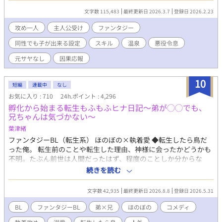
そのまま引き継いでいる。 スキルなしとして家族に『失敗作』と
話。 ムーンライトノベルズでも連載してます
文字数 115,483
最終更新日 2026.3.7
登録日 2026.2.23
蔑まれていたのは、そのスキルのレベルが高すぎたかららしい。
スキルと自分を取り戻したディディアは、婚約者を追いかけまわ
攻め一人
主人公受け
ファンタジー
すのを辞め、自立に向けて淡々と準備をする。 もちろん元婚約者
同性でも子が出来る設定
スキル
温泉
悪役令息
と従兄弟には近付かないので、絡んでこないでいただけます？ 十
万文字程度。 3/7 完結しました！ ※主人公：マイペース美人受け
元サヤなし
因果応報
※女性向けHOTランキング1位、ありがとうございました。完結ま
での12日間に渡り、ほとんど2〜5位と食い込めた作品となりまし
10
た！あああありがとうございます……！｡ﾟ(ﾟ´Д`ﾟ)ﾟ｡ たくさんの
短編
連載中
なし
閲覧、イイね、エール、感想は、作者の血肉になります……！(o
お気に入り : 710
24h.ポイント : 4,296
´ω`o)ありがとうございます！(●′ω`人′ω`●)
孵化から始まる転生もふもふヒナ日記〜弟が◯◯でも、
兄ちゃんは気づかない〜
葉津緒
ファンタジーBL（転生系） ほのぼの×執着愛 ◆転生したら鳥だ
った俺。 転生前のことや転生した理由、神様に会ったかどうかも
不明。たぶん前世は人間だったはず、程度のことしか分からな
い。ここが地球なのか異世界なのかも分からない。でもまあ難し
続きを読む
いことは考えず、今は鳥として頑張ろうかな。 能天気なポンコツ
転生雛鳥（兄）と、無口で目つきの悪い末っ子雛鳥（弟）によ
文字数 42,935
最終更新日 2026.8.8
登録日 2026.5.31
る、もふもふな日々……だけじゃない……？ ◆元人間のもふもふ
雛鳥（受）×正体を隠す重めな執着弟（攻）。一見かわいい二羽
BL
ファンタジーBL
弟×兄
ほのぼの
コメディ
のもふもふ兄弟たちの、すれ違いコメディ＆時々シリアス物語🐣