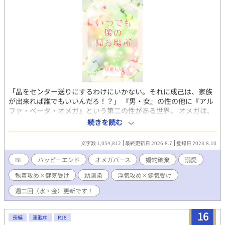
「晶をセンター送りにするわけにいかない。それに成己は、家族
が出来れば誰でもいいんだろ！？」 『男・女』の性の他に『アル
ファ・ベータ・オメガ』という第二の性がある世界。 オメガは、
少子化対策の希望として、すべての生活を国から保障される。代
続きを読む
わりに「二十歳までに伴侶がいなければ、オメガセンターで子供
を産み続けること」を義務付けられていた。 主人公・春日成己
文字数 1,054,812
最終更新日 2026.8.7
登録日 2023.8.10
は、赤ちゃんの頃に家族と離され、センターで育てられていた。
孤独な成己の支えは幼馴染の宏章の面会と『家族をもつ』という
BL
ハッピーエンド
オメガバース
婚約破棄
溺愛
夢。 「自分の家族を持って、ずっと仲良く暮らしたい」 その夢
執着攻め×健気受け
幼馴染
浮気攻め×健気受け
は、叶うはずだった。 高校からの親友で、婚約者の陽平が、彼の
初恋の人・晶と再会し、浮気をするまでは…… 成己は、二十歳の
週二回（水・金）更新です！
誕生日を目前に、婚約を解消されてしまう。 婚約者探しは絶望的
で、最早センターに行くしかない。 失意に沈む成己に手を差し伸
16
べたのは、幼馴染の宏章だった。 「俺の家族になってくれ」 兄の
長編
連載中
R18