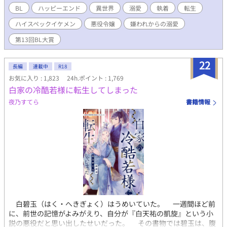
前」。 それでも「頑張っていたらいつか分かってくれる」と不平
フォークナーが治める領地で監視されることとなった。 「あなた
BL
ハッピーエンド
異世界
溺愛
執着
転生
不満もいわずに我慢してきた。 だが、何をしたって「悪役令息」
はなにもしなくていいのです」 リュシアンにはそう言われたが、
ハイスペックイケメン
悪役令嬢
嫌われからの溺愛
なら意味なんてない。 どうせ悪役にされるのなら、いっそ好き勝
前世日本人の血が働かざるもの食うべからずと訴えてくる……！
手に生きてやろう。 悪役上等！これからは我慢なんてしない。 家
そんなこんなで仕事を見つけ出したフィリアスの今までとは違う
第13回BL大賞
の為だとか長男だとか知ったことか！ こんな家、レオリースにく
様子に、周囲はもちろんリュシアンも驚く。 心を入れ替えたフィ
れてやる！ 俺は俺で独立して裕福な平民として生きる。 幸い前世
リアスにだんだんと冷たかったリュシアンの態度も変わってき
22
の知識も思い出したから、生活能力はあると思う。平民暮らしも
て……？ これは秘密を抱えた次期公爵と、全て失ったら逆に吹っ
長編
連載中
R18
なんの問題もない。 前世の知識を活かし、自分の道は自分で切り
切れた元王子のお話です。 嫌われからの溺愛を目指しています。
お気に入り : 1,823
24h.ポイント : 1,769
開くのだ。 ※※※※※※※※ お陰様で、7月にアルファポリス様
現在【第13回BL大賞】にエントリーさせていただいております！
白家の冷酷若様に転生してしまった
よりアンダルシュノベルズｂにて書籍化していただくこととなり
お気に召しましたら、ブクマ♡感想、そして投票で応援してくだ
ました♡ ありがとうございますううう！！ イイネやコメントおま
夜乃すてら
書籍情報
さると嬉しいです！
ちしております♡
白碧玉（はく・へきぎょく）はうめいていた。 一週間ほど前
に、前世の記憶がよみがえり、自分が『白天祐の凱旋』という小
説の悪役だと思い出したせいだった。 その書物では碧玉は、腹