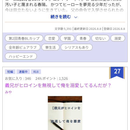
汚い子と蔑まれる春陽。 かつてヒーローを夢見る少年だったが、
今は目立たないように生きていた。 父の命令で入学させられたの
は、未来の日本を担う者だけが集う超エリート学園。 春陽に待っ
続きを読む
ていたのは、希望ではなく絶望だった。優秀な兄を神のように崇
拝し、春陽を心の底から憎む男、北蒼月がルームメイト兼世話係
文字数 5,391
最終更新日 2026.8.8
登録日 2026.8.8
に指名されたのだ。 ただ静かに卒業することだけを考えていた
が、蒼月からは強烈な拒絶を浴びせられる。 氷のように冷たい関
第2回青春BLカップ
恋愛
学園
青春
切ない
溺愛
係から始まる二人だけの部屋。 しかし、この最悪の出会いが、春
全年齢ピュアラブ
寮生活
シリアスもあり
陽の運命を大きく動かすことになる。 なぜ兄は、春陽を嫌う蒼月
を推薦したのか。 家の呪縛と兄の影から、春陽は抜け出すことが
ハッピーエンド
できるのか。 じれじれピュアラブ学園生活は待ったなし！？ 犬猿
の仲から始まると淡い恋の物語。 氷の王子と呼ばれる忠犬×ヒー
27
ローを夢見ていた男の子
短編
連載中
R18
お気に入り : 346
24h.ポイント : 1,526
義兄がヒロインを無視して俺を溺愛してるんだが？
みや