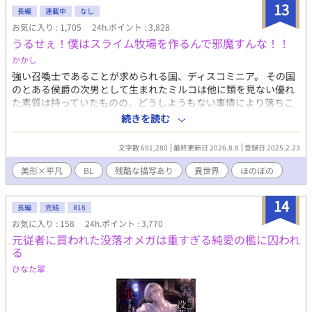
役ながら非常に人気があった。 その理由の第一は、ビジュアル！
13
長編
連載中
なし
夜空に輝く月みたいにキラキラした銀髪。夜の闇を思わせる深い
お気に入り : 1,705
24h.ポイント : 3,828
紺碧の瞳。 涼やかに切れ上がった眦はサイコーにクール！！ イケ
うるせぇ！僕はスライム牧場を作るんで邪魔すんな！！
メンではなく美形！ビューティフル！ワンダフォー！ ありとあら
ゆる美辞麗句を並び立てたくなるくらいに美しい姿かたちなの
かかし
だ！ 当然ながらボクもそのビジュアルにノックアウトされた。 ネ
強い召喚士であることが求められる国、ディスコミニア。 その国
ップリももちろんコンプリートしたし、アクスタももちろん手に
のとある侯爵の次男として生まれたミルコは他に類を見ない優れ
入れた！ そんなボクの推しジルベスターは、その無表情のせいで
た素質は持っていたものの、どうしようもない事情により落ちこ
「人を馬鹿にしている」「心がない」「冷酷」といわれ、悪役令
ぼれや恥だと思われる存在に。 両親や兄弟の愛情を三歳の頃に失
続きを読む
息と呼ばれていた。 でもボクにはわかっていた。全部誤解なんだ
い、やがて十歳になって三ヶ月経ったある日。 自分の誕生日はス
って。 ジルベスターは優しい人なんだって。 あの無表情の下には
ルーして兄弟の誕生を幸せそうに祝う姿に、心の中にあった僅か
確かに温かなものが隠れてるはずなの！ なのに誰もそれを理解し
文字数 691,280
最終更新日 2026.8.8
登録日 2025.2.23
な期待がぽっきりと折れてしまう。 自分の価値を再認識したミル
ようとしなかった。 そして最後に断罪されてしまうのだ！あのピ
コは、悲しい決意を胸に抱く。 相棒のスライムと共に、名も存在
美形×平凡
BL
残酷な描写あり
異世界
ほのぼの
ンク頭に惑わされたあんぽんたんたちのせいで！！ ジルベスター
も家族も捨てて生きていこうと… のんびり新連載。 気まぐれ更新
が断罪されたときには悔し涙にぬれた。 なんとかジルベスターを
です。 BがLするまでかなり時間が掛かる予定ですので注意！ サブ
救おうとすべてのルートを試し、ゲームをやり込みまくった。 で
14
CPに人外CPはありますが、主人公は人外CPにはなりません。
長編
完結
R18
も何をしてもジルベスターは断罪された。 ボクはこの世界で大声
（この世界での獣人は人間の種類の一つですので人外ではないで
お気に入り : 158
24h.ポイント : 3,770
で叫ぶ。 ボクのお義兄様はカッコよくて優しい最高のお義兄様な
す。） ストックなくなるまでは07:10に公開 2026/06/22分からは
元従者に買われた没落オメガは重すぎる純愛の檻に囚われ
んだからっ！ ゲームの世界ならいざしらず、このボクがついてる
19:10に公開 他サイトにも掲載してます
る
からには断罪なんてさせないっ！ 最高に可愛いハイスぺモブ令息
に転生したボクは、可愛さと前世の知識を武器にお義兄さまを守
ひなた翠
りますっ！ ※表紙その他のイラストはAIにて作成致しておりま
す。（文字指定のみで作成しております） ⭐︎⭐︎⭐︎ ご拝読頂きありが
とうございます！ コメント、エール、いいねお待ちしております