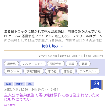
ある日トラックに轢かれて死んだ成瀬は、前世のめり込んでいた
BLゲームの悪役令息フェリアルに転生した。 フェリアルはゲーム
内の悪役として15歳で断罪される運命。 前世で周囲からの愛情に
恵まれなかった成瀬は、今世でも誰にも愛されない事実に絶望
続きを読む
し、転生直後にゲーム通りの人生を受け入れようと諦観する。 声
すら発さず、家族に対しても無反応を貫き人形のように接するフ
文字数 1,599,910
最終更新日 2026.7.13
登録日 2023.2.9
ェリアル。そんなフェリアルに周囲の過保護と溺愛は予想外に増
していき、いつの間にかゲームのシナリオとズレた展開が巻き起
異世界
ハッピーエンド
悪役令息
溺愛
執着
こっていく。 気付けば兄達は勿論、妖艶な魔塔主や最恐の暗殺
BLゲーム
攻略対象者
年の差
体格差
アンダルシュ
者、次期大公に皇太子…ゲームの攻略対象者達がフェリアルに執
着するようになり…――？ 周囲の愛に疎い悪役令息の無自覚総愛
されライフ。 ※最終的に固定カプ
29
長編
連載中
なし
お気に入り : 3,290
24h.ポイント : 1,494
主人公の義弟兼当て馬の俺は原作に巻き込まれないため
にも旅にでたい
発光食品