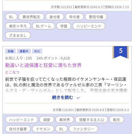
生してしまったとのことだ。このままだと断罪されると泣きつか
文字数 123,833
最終更新日 2026.8.5
登録日 2026.7.23
れてしまい、手助けすることになった俺は断罪ルートのフラグを
折るための作戦を考える。作戦遂行のために悪役令嬢の兄アルベ
BL
異世界転生
身分差
年の差
悪役令嬢
ルトに協力を仰いだが、説得のために俺が口にした言葉は本来だ
美形×平凡
BLゲーム
学園
ハッピーエンド
ったら主人公が言うはずのものだった。 「もしかして、今ので兄
上のルートに入っちゃったんじゃ……」 そんなベアトリクスの
ざまぁなし
推測を否定したかったが、アルベルトは着々と距離を詰めてく
る。セーブのできないこの世界で彼のアプローチをかわしなが
5
ら、バッドエンドは回避できるのか？運命の日までは一年を切っ
長編
連載中
R15
ている。 ※小説家になろう・カクヨムへも掲載 毎日7:00・
お気に入り : 195
24h.ポイント : 9,618
19:00の二回更新
勘違いと過保護と狂愛に満ちた世界
とこなつ
前世で子猫を庇って亡くなった極貧のイケメンヤンキー・夜凪蓮
は、BLの剣と魔法の世界であるヴァルゼル家の三男「マーリン・
ルクス・デ・ヴァルゼル」として転生した。 平民出身の天才護衛
としてやってきた美少年・アルベール（アル）と出会い、幼少期
続きを読む
に母エリスの劇薬の毒からアルを救おうとした際、マーリンは
【空間支配の大魔術】に覚醒して彼を救った。アルはマーリンに
文字数 118,661
最終更新日 2026.8.8
登録日 2026.8.3
密かな強烈な恋心を抱いており、毎夜エリスに「本日のマーリン
報告」を行っている。 当主である父ヴィンセントや双子の兄た
ハッピーエンド
溺愛
異世界
覚醒する主人公
転生
ち、さらに母方の祖父母は、マーリンを「ヴァルゼル家の至宝」
目付き最悪
イケメン
BL
ファンタジー
「天使」と呼び、過剰なまでの溺愛を注いでいる。しかし、中身