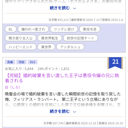
理やりクリアさせられたBLゲーム「ボクの王子さま」の悪役令息
ことスノーデン公爵家長男、ミルリースだ。 確か、プライドが高
続きを読む
く、主役である人気者の次男レオリースを妬み虐げまくるザ・悪
役。 ということになっている。 そう。俺は何もしていない。なの
文字数 453,121
最終更新日 2026.7.13
登録日 2025.1.6
に一方的に「人気者の次男を妬んで虐める性格の悪い長男」とい
う役所にされてきたのだ。 いかんせん俺はクールな美少年すぎ
BL
嫌われ→愛され
ツンデレ受け
悪役令息
た。 伶俐な美貌と目の下のクマのせいで、黙っているだけで近寄
開き直り主人公
異世界転生
前世の記憶チート
りがたく見えてしまう。疲れてため息を吐けば「気だるい怠惰な
空気を滲ませ」ているように見え「何を思うのか、その瞳を忌々
ハッピーエンド
異世界
アンダルシュ
しげに燻らせていた」となるわけだ。 何をしても妬まれる。 成績
が上がった弟に「お前も頑張ったな」と微笑みかけただけで「首
21
席だからと弟を見下し、蔑むような笑みを口元に浮かべた」と言
長編
完結
R18
われた。さすがにその日は夜ベッドでこっそり泣いた。 成績だっ
お気に入り : 5,844
24h.ポイント : 1,831
て学年トップを維持してる。なのに「公爵家の権力を利用して裏
【完結】婚約破棄を言い渡した王子は悪役令嬢の兄に執
から手を回し成績を操作している」と思われている。 なんでなん
着される
だ！なんなら寝る間も惜しんで頑張っているのに！ こんな感じで
白（しろ）
全てが「悪役ムーブ」に変換されてしまう。 弟が可愛らしいタイ
プで人懐こい愛されキャラなのもまた俺を悪役に見せるのに一役
晩餐会の場で婚約破棄を言い渡した瞬間前世の記憶を取り戻した
かっていた。 このままいったら主人公を虐げた冷酷な兄として断
俺、フィリアス・ランバート。 第二王子という立場にありなが
罪され、僻地で無念の死を遂げることになる。 おかしいだろう
ら、公爵家との婚約を反故にした罪で王位継承権を剥奪され、王
が！ そのどれもこれも俺が「悪役令息」だから。 そういう役回り
族の籍からも抜かれてしまった。 以前の俺なら怒り狂って暴れた
続きを読む
だから。 俺の心は折れた。 これまでは皆に誤解され遠巻きにされ
だろうが、前世である「畑中陽一」の記憶のおかげで、全てのこ
てきた。 親には「可愛げがない」と言われ、弟は何をしても褒め
とをきちんと受け止められるようになった。 そして王都にいるこ
文字数 207,745
最終更新日 2025.12.23
登録日 2025.10.31
て可愛がるくせに、俺は主席になろうが「長男なのだから当たり
とすら許されなくなった俺は、悪役令嬢の兄であるリュシアン・