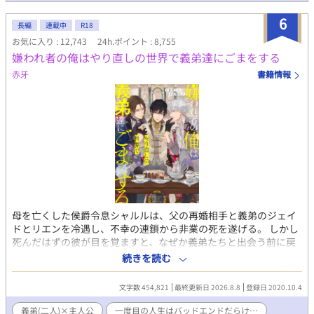
がビビりな小心者であるマーリンは、その重すぎるプレッシャー
に日々怯え、憂鬱を感じていた。 歴史や一族の家系図を学ぶ中、
6
長編
連載中
R18
マーリンは母エリスの名前からミドルネーム「ルクス」が抜けて
お気に入り : 12,743
24h.ポイント : 8,755
いることに気づく。母が冷遇されているという壮大な勘違いをし
嫌われ者の俺はやり直しの世界で義弟達にごまをする
たマーリンは、ショックのあまり発作的に魔力を暴走させるが、
アルに鎮められる。翌日、納得がいかないまま魔力切れと疲労に
赤牙
書籍情報
より自室で寝込み、母への想いを巡らせている。
母を亡くした侯爵令息シャルルは、父の再婚相手と義弟のジェイ
ドとリエンを冷遇し、不幸の連鎖から非業の死を遂げる。 しかし
死んだはずの彼が目を覚ますと、なぜか義弟たちと出会う前に戻
っていた。 今度は悲惨な人生を辿るまいと彼らを大切にしてみた
続きを読む
ところ、義弟たちに溺愛されるようになりーー!? 愛され義兄の
逆行転生BL、開幕！ ✳︎✳︎✳︎✳︎✳︎✳︎✳︎✳︎✳︎✳︎✳︎✳︎✳︎✳︎✳︎✳︎ 本編は完結し
文字数 454,821
最終更新日 2026.8.8
登録日 2020.10.4
ました☆ 【書籍化決定！】 2022年6月13日刊行です(^^) 番外編を
投稿していますが、書籍化改稿前に投稿していた番外編はweb掲
義弟(二人)×主人公
一度目の人生はバッドエンドだらけ…