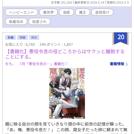
魔法が俺にだけ使えない？ しかも俺に使える魔法は氷魔法じゃな
文字数 192,260
最終更新日 2026.5.24
登録日 2025.5.9
く『神聖魔法』？というか『神聖魔法』を操れるのは神に選ばれ
た愛し子だけ……？ どうせ余命幾ばくもない出来損ないなら仕方
ハッピーエンド
異世界
溺愛
魔王
虚弱受け
ない、お荷物の僕はさっさと今世からも退場しよう……と思って
執着攻め
総愛され
たのに？ 偶然騎士たちを神聖魔法で救って、何故か天使と呼ばれ
て崇められたり。終いには帝国最強の狂血皇子に溺愛されて囲わ
れちゃったり……いやいやちょっと待て。魔王様、主神様、まさ
20
長編
完結
R18
かアンタらも？ ……ってあれ、なんかめちゃくちゃ囲われてな
お気に入り : 6,785
24h.ポイント : 1,867
い？？ ――― 病弱ならどうせすぐ死ぬかー。ならちょっとばかし
【書籍化】悪役令息の役どころからはサクッと離脱する
遊んでもいいよね？と自由にやってたら無駄に最強な奴らに溺愛
ことにする。
されちゃってた受けの話。 ※別名義で連載していた作品になりま
す。 (名義を統合しこちらに移動することになりました)
をち。 7月「悪役令息の…」書籍化♡
書籍情報
鏡に映る自分の顔を見ていきなり頭の中に前世の記憶が蘇った。
「あ。俺、悪役令息だ！」 この顔、腐女子だった姉に頼まれて無