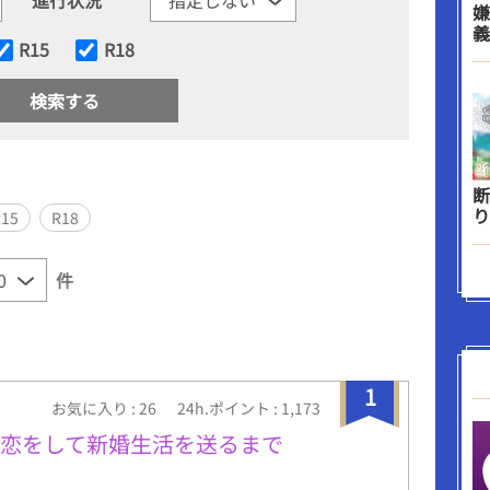
嫌
義
R15
R18
断
り
R15
R18
件
1
お気に入り : 26
24h.ポイント : 1,173
が恋をして新婚生活を送るまで