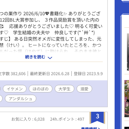
の巣作り 2026/6/10💖書籍化✨ ありがとうござ
第12回BL大賞参加し、 ３作品奨励賞を頂いた内の
🥰 応援ありがとうございました♡ 明るく可愛い
♡ 学生結婚の夫夫🩵 仲良しです(*´艸`*)
すじ】 ある日突然オメガに変性してしまった、元
慧（けい）。 ヒートになっていたところを、かつ
ルだった颯（はやて）に助けられ、 そのまま彼と
続きを読む
結婚までしてしまった。 中高生時代によく競い合
れど、夫になった颯は、あの頃とは違って慧に 優
蕩けるような愛をくれる。 慧は颯との新婚生活を
文字数 382,606
最終更新日 2026.6.28
登録日 2023.9.9
に過ごしていたけれど、ある日ふと思った。 ――
から、相手のことを好きって思いこんじゃって
でもそれは嫌だった。ちゃんと颯と恋をし合っ
イケメン
ほのぼの
大学生
溺愛
り気持ちを積み上げた本 当の夫夫になりたい！
アンダルシュ
は颯にちゃんと恋をしてもらうべく、とある作戦
 新婚夫夫のあまあまオメガバースBL、ついに書
◆ 2023/9/9投稿→9/10BLranking15位♡
3
お気に入り : 6,028
24h.ポイント : 497
2位🥰♡ ベスト10入りありがとうございます💖
スト5入り🥰♡ BL大賞初日6位スタートでした。あ
書籍情報