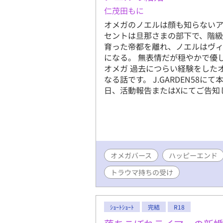
仁茂田もに
オメガのノエルは顔も知らないア
セントは旦那さまの部下で、階級
育った帝都を離れ、ノエルはヴ
になる。 無表情だが穏やかで優
オメガ 過去につらい経験をした
なる話です。 J.GARDEN58
日、活動報告またはXにてご告知
オメガバース
ハッピーエンド
トラウマ持ちの受け
ｼｮｰﾄｼｮｰﾄ
完結
R18