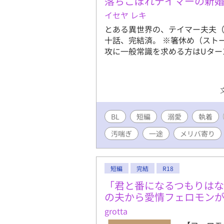
落ちこぼれテイマーの新
イセヤ レキ
とある異世界の、テイマー夫夫（
十話、完結済。 ※箸休め（スト
攻に一般常識を求める方はUター
BL
短編
溺愛
執着
汚喘ぎ
一途
メリバ寄り
短編
完結
R18
「君と番になるつもりは
の夫から愛情フェロモンが
grotta