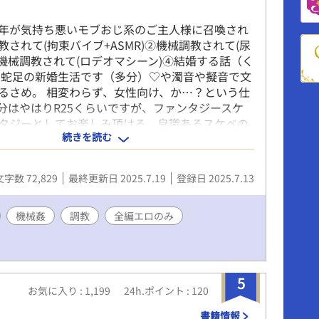
年が気持ち悪いモブおじ系のご主人様に召喚され
教されて(拘束バイブ+ASMR)②機械調教されて(尿
③機械調教されて(ロデオマシーン)④結婚する話（く
は蛇足の新婚生活です（多分）♡や濁音や擬音で文
るさめ。 相変わらず、女性向け、か…？という仕
分はやはりR25くらいですが、ファンタジースケ
タジーとしてお楽しみ頂ける、良識あるスケベの
続きを読む
のある成人済みの方は是非よろしくお願いしま
文字数 72,829
最終更新日 2025.7.19
登録日 2025.7.13
機械姦
調教
全編エロのみ
5
お気に入り : 1,199
24h.ポイント : 120
書籍情報