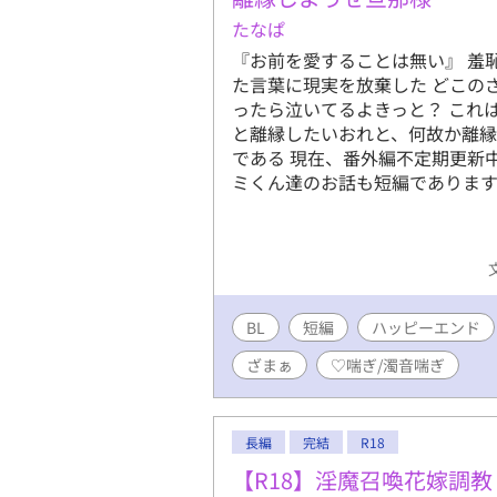
りがとうご
たなぱ
ざいました
『お前を愛することは無い』 羞
す。完結で
た言葉に現実を放棄した どこの
rankin
ったら泣いてるよきっと？ これ
2024/1
と離縁したいおれと、何故か離
す。 意地
である 現在、番外編不定期更新
て頂けます
ミくん達のお話も短編でありま
BL
短編
ハッピーエンド
ざまぁ
♡喘ぎ/濁音喘ぎ
長編
完結
R18
【R18】淫魔召喚花嫁調教