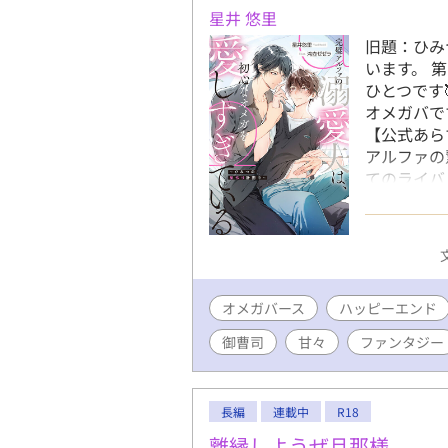
星井 悠里
旧題：ひみつ
います。 
ひとつです
オメガバです
【公式あら
アルファの
てのライバ
番になり、
っていたけ
しく、甘く
とても幸せ
運命の番だ
オメガバース
ハッピーエンド
る……？ 
て、しっか
御曹司
甘々
ファンタジー
そうして慧
を始める！
籍化!! ◆◇
長編
連載中
R18
9/14 1
9/20 ベ
離縁しようぜ旦那様