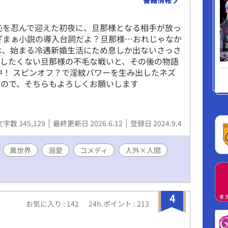
ざいます☺️ 最終結果8位でした🥰 ありがとうご
✨ ◇ ◇ ◇ ◇ 2024年 またBL大賞参加しま
恥を忍んで迎えた初夜に、旦那様となる相手が放っ
きるといいな。よろしくお願いします🩷 初日の
ざまぁ小説の導入台詞だよ？旦那様…おれじゃなか
gは３位でした✨ありがとうございます( ﾉД`)🩷
は、始まる冷遇新婚生活にため息しか出ないさっさ
1/28 完結しました。 感想など、ありがとうございま
縁したくない旦那様の不毛な戦いと、その後の物語
っ張りな元αのΩくんが素直になってく様。可愛がっ
中！ スピンオフ？で淫紋パワーを生み出したネズ
ように♡
すので、そちらもよろしくお願いします
文字数 345,129
最終更新日 2026.6.12
登録日 2024.9.4
異世界
溺愛
コメディ
人外×人間
4
お気に入り : 142
24h.ポイント : 213