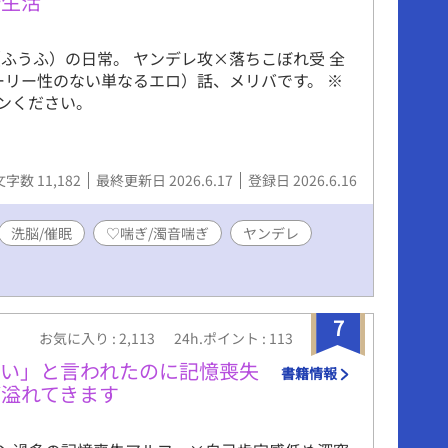
婚生活
ふうふ）の日常。 ヤンデレ攻×落ちこぼれ受 全
ーリー性のない単なるエロ）話、メリバです。 ※
ンください。
文字数 11,182
最終更新日 2026.6.17
登録日 2026.6.16
洗脳/催眠
♡喘ぎ/濁音喘ぎ
ヤンデレ
7
お気に入り : 2,113
24h.ポイント : 113
ない」と言われたのに記憶喪失
書籍情報
溢れてきます