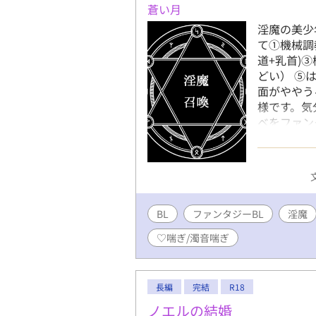
蒼い月
淫魔の美少
て①機械調
道+乳首)
どい） ⑤
面がややう
様です。気
ベをファン
自覚と自信
す。
BL
ファンタジーBL
淫魔
♡喘ぎ/濁音喘ぎ
長編
完結
R18
ノエルの結婚