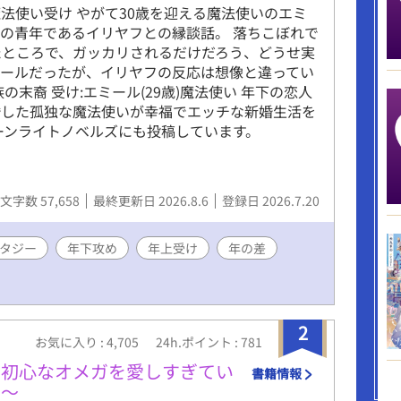
法使い受け やがて30歳を迎える魔法使いのエミ
の青年であるイリヤフとの縁談話。 落ちこぼれで
たところで、ガッカリされるだけだろう、どうせ実
ミールだったが、イリヤフの反応は想像と違ってい
族の末裔 受け:エミール(29歳)魔法使い 年下の恋人
婚した孤独な魔法使いが幸福でエッチな新婚生活を
ーンライトノベルズにも投稿しています。
文字数 57,658
最終更新日 2026.8.6
登録日 2026.7.20
タジー
年下攻め
年上受け
年の差
2
お気に入り : 4,705
24h.ポイント : 781
、初心なオメガを愛しすぎてい
書籍情報
中～