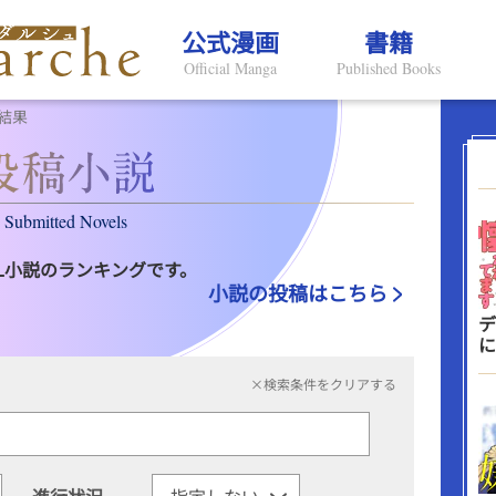
公式漫画
書籍
Official Manga
Published Books
結果
Submitted Novels
L小説のランキングです。
小説の投稿はこちら
デ
に
×検索条件をクリアする
進行状況