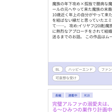
魔族の年下攻め×孤独で臆病な魔
ールの元へやって来た魔族の末裔
10歳近く年上の自分がやって来
を結ばない縁だと思っていたエ
て……。 攻め:イリヤフ(20歳)魔
に熱烈なアプローチをされて結
送るまでのお話。 この作品はム
BL
ハッピーエンド
ファン
可哀想な受け
長編
連載中
R18
完璧アルファの溺愛夫は
る～ひみつの巣作り計画