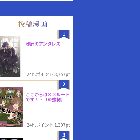
1
秒針のアンタレス
24h.ポイント 3,757pt
2
ここからは××ルート
です！？（※強制）
24h.ポイント 1,307pt
3