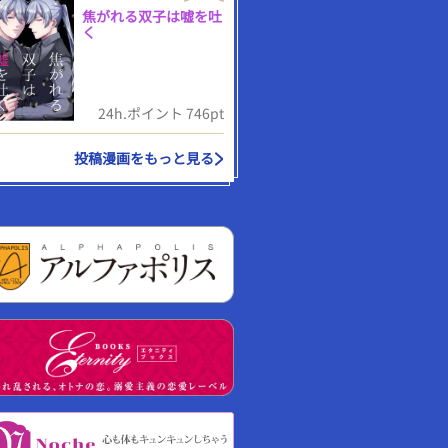
焦がれる双子は嘘を吐
く
24h.ポイント 746pt
投稿漫画をもっと見る