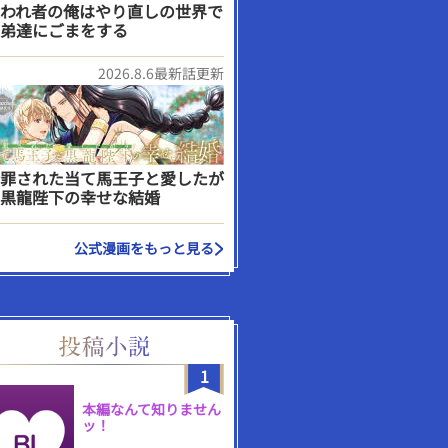
われ者の俺はやり直しの世界で
弟達にごまをする
2026.8.6最新話更新
罪された当て馬王子と愛したが
黒龍陛下の幸せな結婚
公式漫画をもっと見る
1
本編なんて知りません
ッ！