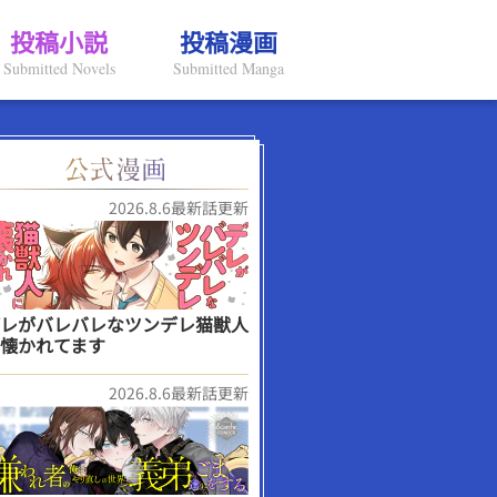
投稿小説
投稿漫画
Submitted Novels
Submitted Manga
2026.8.6最新話更新
レがバレバレなツンデレ猫獣人
懐かれてます
2026.8.6最新話更新