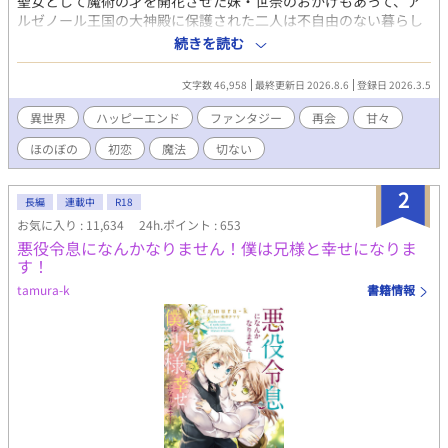
聖女として魔術の才を開花させた妹・世奈のおかげもあって、ア
ルゼノール王国の大神殿に保護された二人は不自由のない暮らし
を送っている。 ある日、世奈の仕事を肩代わりした理恩は、病に
続きを読む
臥せている幼い第二王子・イヴァンのもとに参じることに。 何度
も謁見を重ねるうちに理恩に懐いた彼は、目の前の聖女が偽者で
文字数 46,958
最終更新日 2026.8.6
登録日 2026.3.5
あることに気付かぬまま、やがて理恩に求愛するが……。 数年
後、アルゼノール王国を出て世界中を巡っていた理恩は、とある
異世界
ハッピーエンド
ファンタジー
再会
甘々
国でイヴァンと再会する。 彼の知る聖女は自分だったのだと言い
ほのぼの
初恋
魔法
切ない
出せぬまま、理恩はイヴァンと交流を続けることになって――？
☆旧タイトル『聖女を演じた巻き添え兄は、王弟殿下の求愛から
逃げられない』から改題しました(3/25)
2
長編
連載中
R18
お気に入り : 11,634
24h.ポイント : 653
悪役令息になんかなりません！僕は兄様と幸せになりま
す！
tamura-k
書籍情報