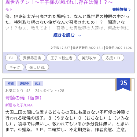
異世界チン！～王子様の選ばれし存在は俺！？～
モト
書籍情報
俺、伊東新太が召喚された場所は、なんと異世界の神殿の中だっ
た。特別取り柄のない俺がなんで召喚されたの！？ 間違いな
い！？ねぇ、教えてよ！ 召喚した異世界の人達は、何故か俺に
遜って物凄い好対応。豪華フルコース！ フカフカベッド！ エ
続きを読む
ステ三昧！ ……ねぇ、怖い。そろそろ俺を召喚した理由を教え
てくれない？ すると、ようやく国の偉いさんがやってきて「王
文字数 17,537
最終更新日 2022.12.1
登録日 2022.11.26
子の呪いを解く鞘として召喚いたしました」「鞘？」話を聞く
と、なんと国の第一王子が呪いをかけられているそうだ。それを
BL
異世界召喚
王子×転生者
美形攻め
応援エロ
解くのは選ばれし鞘だけ……。なるほど、俺が王子を助けるわけ
ギャグ
楽しいBL
ね。鞘の役目ってことは剣があるんだろう？ エクスカ〇バー的
な剣がさ。新太は王子の呪いを解くことが出来るのか！ 美形王子
と健気な流され受け。元気なBLです。ムーンライトノベルズでも
25
短編
連載中
R18
投稿しております
お気に入り : 45
24h.ポイント : 28
豊饒の儀（仮題）
新居もえ子/EMA
大国二国の間に位置するどちらの国にも属さない不可侵の神殿で
行われる秘儀の様子。８（やまなし）０（おちなし）１（いみな
し）。凌辱では無いし、敬われてもいるが多分愛は無い、と思い
ます。※媚薬、３Ｐ、二輪挿し、不定期更新、作者変態、注意。