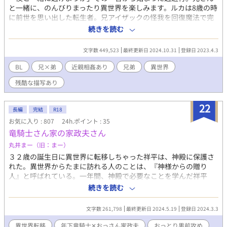
と一緒に、のんびりまったり異世界を楽しみます。ルカは8歳の時
に前世を思い出した転生者。兄アイザックの怪我を回復魔法で完
治させた日、運命が変わった。ルカの回復魔法はこの世界では稀
続きを読む
有な力。バレると神殿に一生軟禁されると恐れたルカは兄アイザ
ックとともに、国外へ逃亡する道を選ぶ。弟に執着してる兄×転
文字数 449,523
最終更新日 2024.10.31
登録日 2023.4.3
生者弟。時々シリアスＲ18はかなり後半※つけます。
BL
兄×弟
近親相姦あり
兄弟
異世界
残酷な描写あり
22
長編
完結
R18
お気に入り : 807
24h.ポイント : 35
竜騎士さん家の家政夫さん
丸井まー（旧：まー）
３２歳の誕生日に異世界に転移しちゃった祥平は、神殿に保護さ
れた。異世界からたまに訪れる人のことは、『神様からの贈り
人』と呼ばれている。一年間、神殿で必要なことを学んだ祥平
は、『選択の日』に出会った竜騎士のダンテの家の家政夫として
続きを読む
働くことになった。おっとりな竜騎士ダンテと、マイペースなお
っさん家政夫祥平のゆるーいお話。 おっとり男前年下竜騎士✕マ
文字数 261,798
最終更新日 2024.5.19
登録日 2024.3.3
イペース平凡家政夫おっさん。 ※ゆるふわ設定です。 ※全７５
話。 ※ムーンライトノベルズさんでも公開しております。
異世界転移
年下竜騎士✕おっさん家政夫
おっとり男前攻め