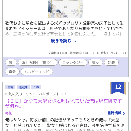
数代おきに聖女を輩出する栄光のグロリア公爵家の庶子として生
まれたアイシャールは、庶子でありながら神聖力を持っていたた
め、五歳の時に男だけど聖女として神殿に入った。十歳までバレ
ずに聖女業をこなしていたが、異世界から来たという本物の聖女
続きを読む
が現れたため、性別がバレる前に逃げ出すことにした。計画は完
璧だったはずだけど……公爵家と神殿の隠蔽工作のために事態は
文字数 83,180
最終更新日 2025.2.24
登録日 2024.10.23
複雑になるが、本人は知らずに庶民生活を満喫していく。アイシ
ャール視点と脇役視点あり。幼馴染王子ｘ元聖女♂ 表紙は荊汀森
BL
異世界転生（脇役）
ファンタジー
聖女
執着
栖様からいただきました。 ムーンライトノベルズにも投稿 番外編
再会
ハッピーエンド
はたまにあるかも。
12
長編
連載中
R18
お気に入り : 2,151
24h.ポイント : 63
【ＢＬ】かつて大聖女様と呼ばれていた俺は現在男です
が何か。
梅花
書籍情報
俺はサシャ。何故か前世の記憶があってそのときの俺は『大聖
女』と呼ばれていた。 聖女と呼ばれる存在は、今も病や怪我を治
すことができ、尚且つ疫病などを浄化できる稀有な存在だ。 そん