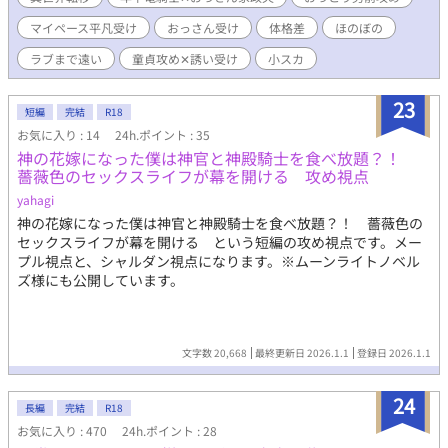
マイペース平凡受け
おっさん受け
体格差
ほのぼの
ラブまで遠い
童貞攻め✕誘い受け
小スカ
23
短編
完結
R18
お気に入り : 14
24h.ポイント : 35
神の花嫁になった僕は神官と神殿騎士を食べ放題？！
薔薇色のセックスライフが幕を開ける 攻め視点
yahagi
神の花嫁になった僕は神官と神殿騎士を食べ放題？！ 薔薇色の
セックスライフが幕を開ける という短編の攻め視点です。メー
プル視点と、シャルダン視点になります。※ムーンライトノベル
ズ様にも公開しています。
文字数 20,668
最終更新日 2026.1.1
登録日 2026.1.1
24
長編
完結
R18
お気に入り : 470
24h.ポイント : 28