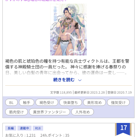
褐色の肌と琥珀色の瞳を持つ有能な兵士ヴィクトルは、王都を警
備する神殿騎士団の一員だった。 神々に感謝を捧げる春祭りの
日、美しい白髪の青年に出会ってから、彼の運命は一変し――。
ドSな触手男（一応、主神）に取り憑かれた強気な美青年の、悲喜
続きを読む
こもごもの物語。 美麗な表紙は沢内サチヨ様に描いていただきま
した！！ https://www.pixiv.net/users/131210
文字数 118,895
最終更新日 2023.2.28
登録日 2020.7.19
https://mobile.twitter.com/sachiyo_happy 誠に有難うございま
した♡♡ 本作は拙作「聖騎士の盾」シリーズの派生作品ですが、
BL
触手
褐色受け
快楽堕ち
美形攻め
強気受け
単品でも読めなくはないかと思います。 （「神々の祭日」で当て
筋肉受け
異世界ファンタジー
人外攻め
馬攻だったヴィクトルが受になっています） 脇カプの話が余りに
長くなってしまったので申し訳ないのもあり、本編から独立しま
した。 冒頭に本編カプのラブシーンあり。
17
長編
連載中
R18
お気に入り : 1,231
24h.ポイント : 35