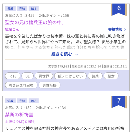
延る前線で治癒士としての奉仕活動を命じられる。 フテラ教を侮
6
辱したアンジェロのことを嫌う護衛件監視役の神殿騎士ノルンに
長編
完結
R18
引き連れられ、前線へと放り込まれたアンジェロ。 魔力はへっぽ
お気に入り : 3,459
24h.ポイント : 156
こだが、前世での知識もフル活用し、前線で戦う屈強な男達の体
聖女の兄は傭兵王の腕の中。
に心をときめかせながら頑張る日々。 しかし、アンジェロの背中
織緒こん
書籍情報
には秘密があり、その秘密に触れた瞬間、大きな闇がアンジェロ
を襲う。 転生したアンジェロの隠された過去。 そして、悪役令息
高校を卒業したばかりの桜木薫。妹の雅と共に春の嵐に吹き飛ば
という噂もあり冷遇され、過酷な前線での生死をかけた日々に立
されて、見知らぬ世界にやって来た。 妹が聖女様？ まだ小学生の
ち向かうアンジェロ。 そんなアンジェロを見守り続ける神殿騎士
妹に、何をやらせる気だ⁈ 怒った薫は自分たちを拾ってくれた傭
ノルンは、徐々に気持ちが変化していき……。 真面目な仏頂面の
兵団で身をひそめつつ、雅を神殿から隠すことにした。 傭兵団の
続きを読む
神殿騎士✖︎悪役令息に転生したビッチ ✳︎総受けではありません。
賄い夫として働きつつ、少しずつ異世界に馴染んで行く桜木兄妹
主人公はビッチだけれど固定CPです。 魔法や呪いなどがある異世
は次第にこの傭兵団がワケアリであることを知っていく。そして
文字数 179,933
最終更新日 2023.5.14
登録日 2021.11.1
界BLです。
傭兵団を率いる副団長の為人も⋯⋯。 豪快な傭兵 × オカン少
年 ⁂ ⁂ ⁂ ⁂ ⁂ この作品はR18要素を含みます。『えっち
Ｒ18
BL
異世界
飯テロはしない
傭兵
聖女
はえっちに書こう』がモットーです。該当部分には『✳︎』を付け
巻き込まれ召喚
男性妊娠
ますので十八歳未満のお嬢様、えちえちが苦手な方は『✳︎』を目
安にご自衛ください。
7
短編
完結
R18
お気に入り : 132
24h.ポイント : 134
禁断の祈祷室
土岐ゆうば(金湯叶)
リュアオス神を祀る神殿の神官長であるアメデアには専用の祈祷