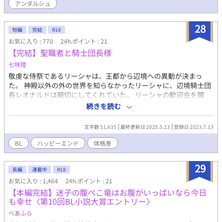
アンダルシュ
たティアが、番いと出会い獣人の姿を取り戻し幸せになるお話で
す。
28
短編
完結
R18
お気に入り : 770
24h.ポイント : 21
【完結】聖職者と騎士団長様
七咲陸
敬虔な侍祭であるリーシャは、王都から辺境への異動が決まっ
た。 神殿以外の外の世界を知らなかったリーシャに、辺境騎士団
長レオナルドは親切にしてくれていた。 リーシャの歓迎会を開
く、というのでレオナルドに酒を勧められ飲んだら、次の日、リ
続きを読む
ーシャは裸でレオナルドとともにベッドに居た。困惑するリーシ
ャにレオナルドは『抱いてくれと頼まれたから抱いた。責任を取
文字数 51,635
最終更新日 2025.5.13
登録日 2023.7.13
る』と言われ、そこからレオナルドとの微妙な関係が始まってゆ
く。 □予告なくR-１８入ります ■全１７話
BL
ハッピーエンド
体格差
29
長編
連載中
R18
お気に入り : 1,464
24h.ポイント : 21
【本編完結】迷子の腹ぺこ竜はお腹がいっぱいなら今日
も幸せ〈第10回BL小説大賞エントリー〉
べあふら