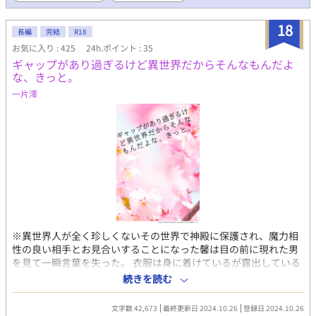
保護される。 末の王族でも王位につけ、没落貴族は返り咲き、
平民ならば貴族へ昇格とめじろおし。 ディルレクシアには数
18
名の番候補がいて、小悪魔よろしくもて遊んでいたようだ。 も
長編
完結
R18
ちろん、ディルにはとてもそんな真似はできず、平穏な生活を楽
お気に入り : 425
24h.ポイント : 35
しみながらも、番候補に会うのが気が重くてしかたがない。 し
ギャップがあり過ぎるけど異世界だからそんなもんだよ
かもその一人は、ディルを捨てた男・アルフレッドそのものだっ
な、きっと。
た。 アルフレッドを見ると吐き気しかしないディルは逃げ、助
一片澪
けてくれた騎士に驚く。 前の世界でも最後までディルを見捨て
なかった、護衛騎士その人だった。 ディルは次第に、騎士の青
年と文官の青年と親しくなり、二人の間で気持ちが揺れること
に。 平行世界に転移し、ディルレクシアとして生きることにな
ったディルの望みは、「ほのぼのほっこり家庭を築く」こと。
さてはて、ディルの平穏な明日はどっちだ？ ---------------------
※平行世界への転生ものです。 ※オメガバースですが、「運命の
番」設定はなし。女性オメガもいません。 ※わたしの作品にして
は珍しく、メインキャラは男のみのBLです。（後で脇役で女性が
ちらりと出てくるかもしれませんが、メインにはいません） ※ほ
ぼ全員、美形。 ※ベッドシーンはおそらく後半だと思いますが、
※異世界人が全く珍しくないその世界で神殿に保護され、魔力相
途中で入る時は注意します。 ※ムーンのほうでも重複投稿してい
性の良い相手とお見合いすることになった馨は目の前に現れた男
ます。
を見て一瞬言葉を失った。 衣服は身に着けているが露出している
部分は見るからに固そうな鱗に覆われ、目は爬虫類独特の冷たさ
続きを読む
をたたえており、太く長い尾に鋭い牙と爪。 これはとんでも無い
相手が来た……とちょっと恐れ戦いていたのだが、相手の第一声
文字数 42,673
最終更新日 2024.10.26
登録日 2024.10.26