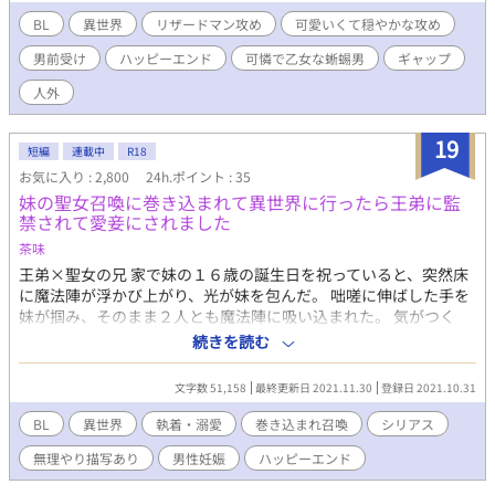
でその印象はアッサリと覆される。
BL
異世界
リザードマン攻め
可愛いくて穏やかな攻め
男前受け
ハッピーエンド
可憐で乙女な蜥蜴男
ギャップ
人外
19
短編
連載中
R18
お気に入り : 2,800
24h.ポイント : 35
妹の聖女召喚に巻き込まれて異世界に行ったら王弟に監
禁されて愛妾にされました
茶味
王弟×聖女の兄 家で妹の１６歳の誕生日を祝っていると、突然床
に魔法陣が浮かび上がり、光が妹を包んだ。 咄嗟に伸ばした手を
妹が掴み、そのまま２人とも魔法陣に吸い込まれた。 気がつく
と、神殿のようなところで妹と２人、転がっていた。 周囲を大勢
続きを読む
の人間に囲まれたが、みんな外国人のような風貌をしている。 妹
を守るように背に庇う僕に一人の男が近付いて来た。 長い銀髪に
文字数 51,158
最終更新日 2021.11.30
登録日 2021.10.31
縁取られ美しい相貌は恐ろしいほど整っている。特にこちらを面
白そうに見つめる濃紺の瞳は吸い込まれそうなほどに深い。 見惚
BL
異世界
執着・溺愛
巻き込まれ召喚
シリアス
れるように見つめあっていると、突然手を引かれ、妹と引き離さ
無理やり描写あり
男性妊娠
ハッピーエンド
れた。 何の説明もないまま、出入り口のない離宮へ閉じ込めら
れ、濃紺の瞳に辱められ続けるーー ※序盤、無理矢理な展開が続