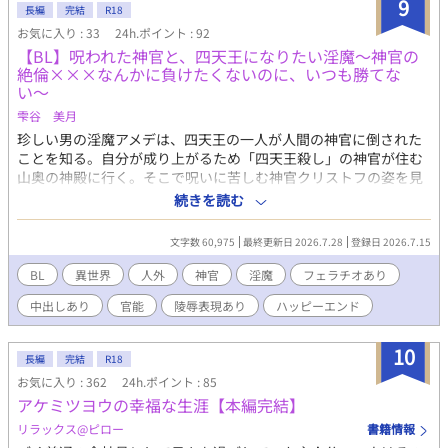
9
長編
完結
R18
お気に入り : 33
24h.ポイント : 92
【BL】呪われた神官と、四天王になりたい淫魔〜神官の
絶倫×××なんかに負けたくないのに、いつも勝てな
い〜
雫谷 美月
珍しい男の淫魔アメデは、四天王の一人が人間の神官に倒された
ことを知る。自分が成り上がるため「四天王殺し」の神官が住む
山奥の神殿に行く。そこで呪いに苦しむ神官クリストフの姿を見
つける。得意の炎魔術でクリストフを殺そうとするアメデ。だが
続きを読む
炎魔術は封じられてしまい、アメデはクリストフに陵辱されてし
まう。クリストフは死ぬ間際の四天王から呪いをかけられてい
文字数 60,975
最終更新日 2026.7.28
登録日 2026.7.15
た。その呪いは、夜になると抑えきれない獣じみた性欲があふれ
出る呪いだった。 「絶対にあの神官を殺して、四天王になってや
BL
異世界
人外
神官
淫魔
フェラチオあり
る！」 呪いにかかった人間の神官（攻）×絶対に四天王になりた
中出しあり
官能
陵辱表現あり
ハッピーエンド
いセックスに弱すぎる淫魔（受） ※エロがある話は、タイトルの
末尾に※がつきます。 ※ムーンライトノベルズさんからの転載
です。
10
長編
完結
R18
お気に入り : 362
24h.ポイント : 85
アケミツヨウの幸福な生涯【本編完結】
リラックス@ピロー
書籍情報