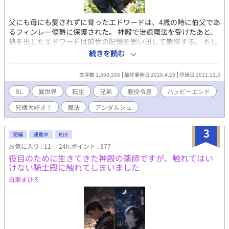
父にも母にも愛されずに育ったエドワードは、4歳の時に伯父であ
るフィンレー侯爵に保護された。 神殿で治癒魔法を受けたあと、
熱を出したエドワードは前世の記憶を思い出して驚愕する。 もし
かしてここは21歳まで生きていた自分が読んでいた小説の世界で
続きを読む
はないかと。 しかも「転生物のお約束」と言わんばかりに、自分
は悪役令息になっていて、このままでいけば義兄を殺して、自分
文字数 1,598,268
最終更新日 2026.4.29
登録日 2021.12.3
も死んでしまう未来が待っている。 だがしかし！せっかく記憶が
あるんだから、そんな事は絶対にしない！ だって僕は小説でも漫
BL
異世界
転生
兄弟
悪役令息
ハッピーエンド
画でも、兄様が大好きだったんだから！ あれ、でも待って、え？
兄様大好き！
魔法
アンダルシュ
ちょっと？？？ 義兄大好き弟と義弟大好き兄が、運命に立ち向か
う。 R指定要素は後半です。＊つけるようにします。 2023.1 書
籍化♪ 2025.8に５巻が発売。 2023.3に本編は完結しましたが、
3
短編
連載中
R18
番外編を続けていく予定です💕 続編『悪役令息にならなかったの
お気に入り : 11
24h.ポイント : 377
で、僕は兄様と幸せになりました！』も本編は完結しましたが、
役目のために生きてきた神殿の薬師ですが、触れてはい
色々なカップリングの話を書いています。
けない騎士殿に触れてしまいました
白瀬まひろ