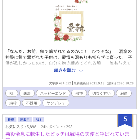
「なんだ、お前。鎖で繋がれてるのかよ！ ひでぇな」 洞窟の
神殿に鎖で繋がれた子供は、愛情も温もりも知らずに育った。 子
供が欲しかったのは、自分を抱き締めてくれる腕――誰も与えて
くれない温もりをくれたのは、人間ではなくて邪神。人間に害を
続きを読む
なすとされた破壊神は、純粋な子供に絆され、子供に名をつけて
溺愛し始める。 人のフリを長く続けたが愛情を理解できなかっ
文字数 424,552
最終更新日 2021.9.13
登録日 2020.10.29
た破壊神と、初めての愛情を貪欲に欲しがる物知らぬ子供。愛を
知らぬ者同士が徐々に惹かれ合う、ひたすら甘くて切ない恋物
BL
執着
ハッピーエンド
邪神
切なく甘い
溺愛
語。 「僕ね、セティのこと大好きだよ」 【注意事項】ＢＬ、Ｒ
純粋
不器用
ヤンデレ？
１５、性的描写あり（※印） 【重複投稿】アルファポリス、カク
ヨム、小説家になろう、エブリスタ 【完結】2021/9/13
※2020/11/01 エブリスタ BLカテゴリー6位
5
長編
連載中
R18
※2021/09/09 エブリスタ、BLカテゴリー2位
お気に入り : 5,898
24h.ポイント : 298
悪役令息に転生したビッチは戦場の天使と呼ばれていま