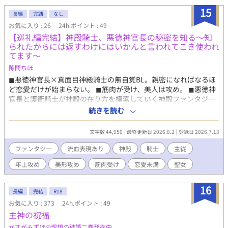
15
長編
完結
なし
お気に入り : 26
24h.ポイント : 49
【巡礼編完結】神殿騎士、悪徳神官長の秘密を知る〜知
られたからには返すわけにはいかんと言われてこき使われ
てます〜
隙間ちほ
◼︎悪徳神官長×真面目神殿騎士の無自覚BL。親密になればなるほ
ど恋愛だけが始まらない。 ◼︎筋肉が受け、美人は攻め。 ◼︎悪徳神
官長と護衛騎士が神殿の在り方を模索していく神殿ファンタジー
◼︎悪徳と噂される神官長の護衛騎士として登殿した、新任の神殿
続きを読む
騎士フィリス。 神殿を私物化し、賄賂を受け取り、聖女を好き勝
手に動かす――そんな黒い噂の裏には、ある秘密があった。 秘密
文字数 44,950
最終更新日 2026.8.2
登録日 2026.7.13
を知ってしまったフィリスは、「知られたからには帰すわけには
いかん」と専属護衛を命じられる。 まるで小間使いのようにこき
ファンタジー
流血表現あり
神殿
騎士
主従
使われる日々の中、次第に黒い噂の裏側を知るようになり……。
年上攻め
美形攻め
筋肉受け
恋愛未満
聖女
※は流血・残酷描写あり
16
長編
完結
R18
お気に入り : 373
24h.ポイント : 49
主神の祝福
かすがみずほ@理想の結婚二巻発売中