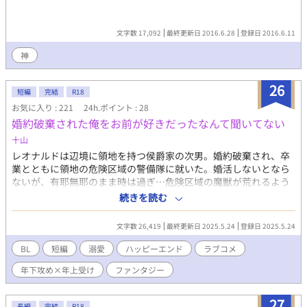
文字数 17,092
最終更新日 2016.6.28
登録日 2016.6.11
神
26
短編
完結
R18
お気に入り : 221
24h.ポイント : 28
婚約破棄された俺をお前が好きだったなんて聞いてない
十山
レオナルドは辺境に領地を持つ侯爵家の次男。婚約破棄され、卒
業とともに領地の危険区域の警備隊に就いた。婚活しないとなら
ないが、有耶無耶のまま時は過ぎ…危険区域の魔獣が荒れるよう
になり、領地に配属されてきた神官は意外な人物で…？！ 年下攻
続きを読む
めです。婚約破棄はおまけ程度のエピソード。さくっと読める、
ラブコメ寄りの軽い話です。 ファンタジー要素あり。貴族神殿な
文字数 26,419
最終更新日 2025.5.24
登録日 2025.5.24
どの設定は深く突っ込まないでください…。 性描写ありは※ ムー
ンライトノベルズにも投稿しています いいね、お気に入り、あり
BL
短編
溺愛
ハッピーエンド
ラブコメ
がとうございます！
年下攻め×年上受け
ファンタジー
27
長編
完結
R18