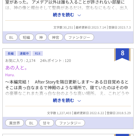
室があった。 アメデア以外は誰も入ることが許されない部屋に
は、神の像と燭台そして聖典があるだけ。窓もなにもなく、出入
口は木の扉一つ。扉の前には護衛が待機しており、アメデア以外
続きを読む
は誰もいない。 それなのに祈祷が終わると、アメデアの体には情
交の痕がある。アメデアの聖痕は濃く輝き、その強力な神聖力に
文字数 30,251
最終更新日 2023.7.14
登録日 2023.7.3
よって人々を助ける。 救済のために神は神官を抱くのか。 それと
も愛したがゆえに彼を抱くのか。 神×神官の許された神秘的な夜
BL
短編
神
神官
ファンタジー
の話。 ※小説家になろう(ムーンライトノベルズ)でも掲載してい
ます。
8
長編
連載中
R18
お気に入り : 2,174
24h.ポイント : 120
あの人と。
Haru.
〜本編完結！ After Storyを隔日更新します〜 ある日目覚めると
そこは真っ白なまるで神殿のような場所で、寝ていたのはその中
の豪華なこれまた真っ白な台のような高い場所。 え、これどうや
って降りるの……？ と思っていれば神殿(仮)にお爺さんが入って
続きを読む
きて──？ 基本主人公視点で進みます （それ以外は題名にてお知
らせ） 登場人物一覧追加しました そのうち増えます 初回の方は
文字数 1,227,403
最終更新日 2022.6.22
登録日 2018.5.29
ネタバレにご注意ください お月様にも掲載中 異世界トリップ/男
しかいない世界/男体妊娠/いずれR指定あるかも/R指定描写入る場
異世界
BL
甘々
ファンタジー
合予告なし/ご都合主義