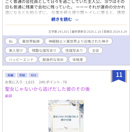
ごく普通の会社員として日々を過ごしていた主人公、ヨウはその
日も普通に残業で会社に残っていた。 ーーーそれが運命の分かれ
道になるとも知らずに。 仕事を終え帰り際トイレに寄ると、唐突
に便器から水が溢れ出した。勢い良く迫り来る水に飲み込まれた
続きを読む
先で目を覚ますと、黒いローブの怪しげな集団に囲まれていた。
彼らは自分を"神子"だと言い、神の奇跡を起こす為とある儀式を
文字数 241,831
最終更新日 2026.1.18
登録日 2024.6.29
行うようにと言ってきた。 神子を守護する神殿騎士×異世界から
召喚された神子
BL
異世界転移
神殿騎士×異世界より召喚された神子
美人受け
残酷な描写あり
性描写あり
主従
ハッピーエンド
献身的な攻め
体格差
11
長編
完結
R18
お気に入り : 1,015
24h.ポイント : 78
聖女じゃないから逃げだした彼のその後
爺誤