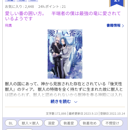
お気に入り : 2,448
24h.ポイント : 21
愛しい番の囲い方。 半端者の僕は最強の竜に愛されて
いるようです
飛鷹
書籍情報
獣人の国にあって、神から見放された存在とされている『後天性
獣人』のティア。 獣人の特徴を全く持たずに生まれた故に獣人と
は認められず、獣人と認められないから獣神を奉る神殿には入れ
ない。神殿に入れないから婚姻も結べない『半端者』のティアだ
続きを読む
が、孤児院で共に過ごした幼馴染のアデルに大切に守られて成長
していった。 しかし長く共にあったアデルは、『半端者』のティ
文字数 172,886
最終更新日 2023.9.13
登録日 2022.10.14
アではなく、別の人を伴侶に選んでしまう。 傷付きながらも「当
然の結果」と全てを受け入れ、アデルと別れて獣人の国から出て
BL
獣人×獣人
溺愛
執着愛
執着攻め
不憫受け
いく事にしたティア。 蔑まれ冷遇される環境で生きるしかなかっ