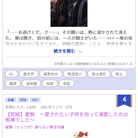
「……お逃げくだ、さ……」 その願いは、熱に溶かされて消え
た。 扉は開き、 目の前には、一人の騎士がいた―― +++ 一族の役
目のためだけに生きてきた、 神殿の薬師・ノエル。 使命を果たす
こと、人を救うことだけを願い、 自分自身の幸せを望んだことは
続きを読む
一度もなかった。 ある時、不器用だが誰よりも真っ直ぐな騎士・
ダンテと出会い、 穏やかな日々を積み重ねていく。 だが、一つの
文字数 41,621
最終更新日 2026.8.6
登録日 2026.7.31
薬の事故が、 二人の関係を大きく動かしていく―― 触れた理由
は、薬だった。 けれど、手を伸ばした理由は ――薬では、なかっ
BL
異世界
寡黙攻め
敬語受け
実は美形
騎士
た。 これは、使命を終わらせるために生きてきた薬師が、一人の
媚薬
過保護
純愛
溺愛
騎士と出会い、誰かと共に生きる温もりに初めて触れる物語。
【『無価値とされた未発現Ωの僕が、たった一人の騎士団長αをす
べて狂わせていく』スピンオフ】 ⸻ ※22〜23時更新予定 ※
4
長編
完結
R15
本編未読でもお楽しみいただけます。 ※表紙に生成AIを利用して
お気に入り : 1,655
24h.ポイント : 376
います
【完結】愛執 ～愛されたい子供を拾って溺愛したのは
邪神でした～
綾雅（りょうが）要らない悪役令嬢