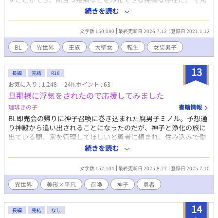
な俺は過去の記憶と能力を持って産まれてきた。 その大聖女は俺
続きを読む
の過去。 でも、今の俺って男なんだけど。 男が聖女？ 聖女なんか
やりたくないし、そもそも神殿のやることは昔から嫌いなんだ
文字数 150,080
最終更新日 2026.7.12
登録日 2021.1.12
よ！ 神殿に囚われていた俺を救ってくれたのは、騎士団長のミゲ
ル様。 そんなミゲル様を好きにならない訳が無い？
BL
異世界
王族
大聖女
転生
女装男子
13
長編
完結
R18
お気に入り : 1,248
24h.ポイント : 63
旦那様に浮気をされたので応援してみました
珈琲きの子
書籍情報
BL即売会の帰りに神子召喚に巻き込まれた腐男子ミノル。予想通
り神殿から追い出されることになったのだが、神子と浄化の旅に
出ている間、家を管理してほしいと勇者に頼まれ、住み込みで働
くことに。そしてミノルは自身の持つ「コピー」能力で、勇者×
続きを読む
神子の同人誌をつくり生計を立てるようになる。 勇者と会えるの
は年に一度だったが心を砕いてくれる彼に恋をしてしまう。 ミノ
文字数 152,104
最終更新日 2025.8.27
登録日 2025.7.10
ルが召喚されてからおよそ五年、浄化の旅を終えて勇者が帰って
くる。ミノルは家から出て行かなければならないと考えていた
異世界
美形×平凡
召喚
神子
勇者
が、帰還した勇者からプロポーズを受け、即結婚。幸せを噛みし
めていた。 だが初夜はなく、キスは頬のみで性的な接触もない。
14
不安に思っていた矢先、勇者が神子ととても仲が良いことを知
長編
完結
なし