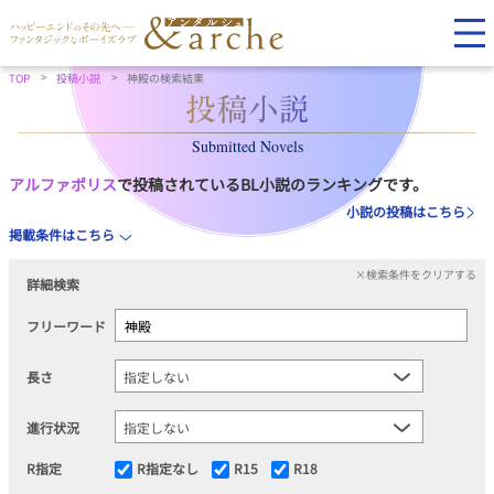
TOP
投稿小説
神殿の検索結果
Submitted Novels
アルファポリス
で投稿されているBL小説のランキングです。
小説の投稿はこちら
掲載条件はこちら
×検索条件をクリアする
詳細検索
フリーワード
長さ
進行状況
R指定
R指定なし
R15
R18