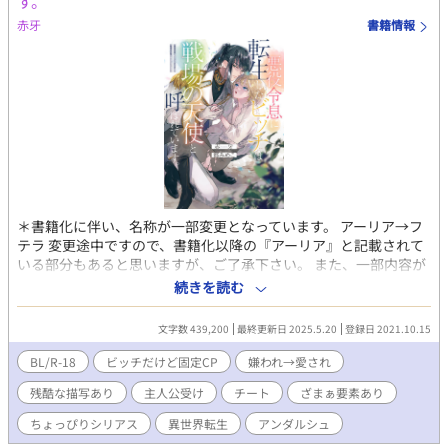
す。
赤牙
書籍情報
＊書籍化に伴い、名称が一部変更となっています。 アーリア→フ
テラ 変更途中ですので、書籍化以降の『アーリア』と記載されて
いる部分もあると思いますが、ご了承下さい。 また、一部内容が
変更途中のものもあります。 なるべく早く変更していきたいと思
続きを読む
いますので、内容の違和感などあると思いますがご了承くださ
い。 あらすじ 「アンジェロ・ベルシュタイン！ お前を断罪す
文字数 439,200
最終更新日 2025.5.20
登録日 2021.10.15
る！」 断罪イベントのお決まり台詞で始まった第二の人生。 死ぬ
間際に、次の人生では可愛いくて可憐な男の子に生まれ変わって
BL/R-18
ビッチだけど固定CP
嫌われ→愛され
好みの男達との楽しい楽しいセックスライフを送りたいなぁ〜。
残酷な描写あり
主人公受け
チート
ざまぁ要素あり
なんて願った俺への罰ですか神様！！泣 前世の記憶が戻った悪名
高い公爵家の次男坊、アンジェロ・ベルシュタイン。 皇太子の恋
ちょっぴりシリアス
異世界転生
アンダルシュ
人を傷つけた罪と国教であるフテラ教を侮辱した罪で、魔獣が蔓