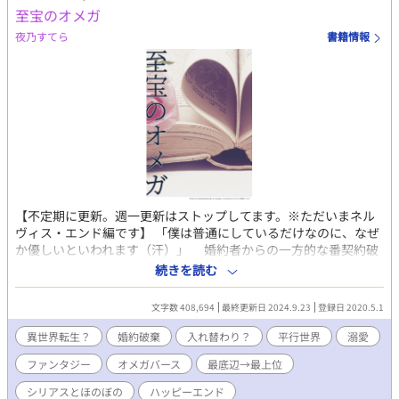
至宝のオメガ
夜乃すてら
書籍情報
【不定期に更新。週一更新はストップしてます。※ただいまネル
ヴィス・エンド編です】 「僕は普通にしているだけなのに、なぜ
か優しいといわれます（汗）」 婚約者からの一方的な番契約破
棄で、ディルは死を選んだはずだった。 しかし目が覚めると、
続きを読む
そこはオメガが最底辺の世界から、最上位の世界に変わってい
た！ 体の持ち主はディルレクシアといい、わがまま横暴でナル
文字数 408,694
最終更新日 2024.9.23
登録日 2020.5.1
シストというとんでも青年だった。 この世界で、オメガは神殿
に保護され、〈楽園〉で蝶よ花よと大事にされて育つ。 そし
異世界転生？
婚約破棄
入れ替わり？
平行世界
溺愛
て、オメガが番のアルファを選ぶという。 こちらの世界は、治
ファンタジー
オメガバース
最底辺→最上位
癒魔法を扱える神殿の権威がもっとも強く、オメガ男性は神秘の
存在として尊ばれている。 オメガが選んだ相手は神殿に手厚く
シリアスとほのぼの
ハッピーエンド