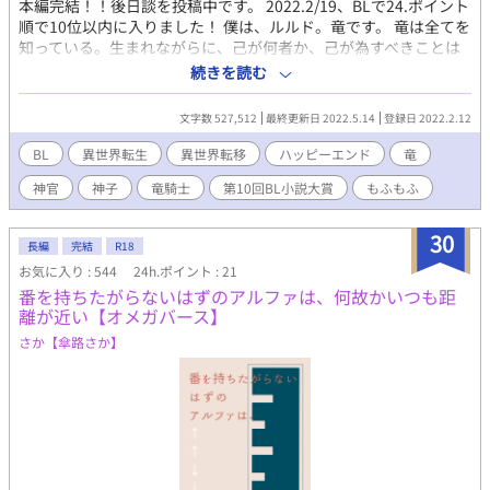
本編完結！！後日談を投稿中です。 2022.2/19、BLで24.ポイント
順で10位以内に入りました！ 僕は、ルルド。竜です。 竜は全てを
知っている。生まれながらに、己が何者か、己が為すべきことは
何なのか、知っている。この世の全てを理解し、構築するこの世
続きを読む
の一部である。たぶん。だけど。僕は何も知らない。 そんな僕
が、生まれてこの方200年、腹ぺこで彷徨い続け、初めて見つけ
文字数 527,512
最終更新日 2022.5.14
登録日 2022.2.12
た美味しい人。それが、ヴァルだ。 竜の神子とか、竜騎士とか。
神殿とか神官とか。予言とか世界の危機とか。全然わからない
BL
異世界転生
異世界転移
ハッピーエンド
竜
し、どうでもいいけど。 とにかく、僕は、お腹いっぱいになりた
神官
神子
竜騎士
第10回BL小説大賞
もふもふ
いんです！ 腹ぺこで、迷子な｜竜《ぼく》が、ヴァルを食べた
り、ヴァルに食べられたりしながら、お腹いっぱいになるまでの
お話。 ※悪人顔の荒んだ死にかけ神官×迷子の腹ぺこ竜（竜体と
30
長編
完結
R18
人型）の固定CP ※R18には＊を付けます
お気に入り : 544
24h.ポイント : 21
番を持ちたがらないはずのアルファは、何故かいつも距
離が近い【オメガバース】
さか【傘路さか】