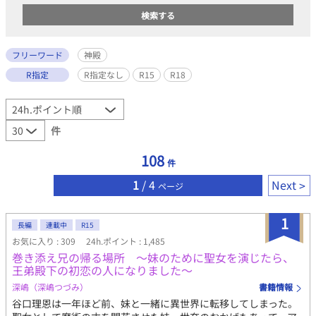
フリーワード
神殿
R指定
R指定なし
R15
R18
件
108
件
1
/ 4
Next
ページ
1
長編
連載中
R15
お気に入り : 309
24h.ポイント : 1,485
巻き添え兄の帰る場所 〜妹のために聖女を演じたら、
王弟殿下の初恋の人になりました〜
深嶋（深嶋つづみ）
書籍情報
谷口理恩は一年ほど前、妹と一緒に異世界に転移してしまった。