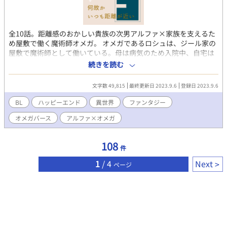
全10話。距離感のおかしい貴族の次男アルファ×家族を支えるた
め屋敷で働く魔術師オメガ。 オメガであるロシュは、ジール家の
屋敷で魔術師として働いている。母は病気のため入院中、自宅は
貸しに出し、住み込みでの仕事である。 屋敷の次男でアルファで
続きを読む
もあるリカルドは、普段から誰に対しても物怖じせず、人との距
離の近い男だ。 リカルドは特殊な石や宝石の収集を仕事の一つと
文字数 49,815
最終更新日 2023.9.6
登録日 2023.9.6
しており、ある日、そんな彼から仕事で収集した雷管石が魔力の
干渉を受けない、と相談を受けた。 自国の神殿へ神が生み出した
BL
ハッピーエンド
異世界
ファンタジー
雷管石に魔力を込めて預ければ、神殿所属の鑑定士が魔力相性の
オメガバース
アルファ×オメガ
良いアルファを探してくれる。 貴族達の間では大振りの雷管石は
番との縁を繋ぐ品として高額で取引されており、折角の石も、魔
力を込められないことにより、価値を著しく落としてしまってい
108
件
た。 ロシュは調査の協力を承諾し、リカルドの私室に出入りする
ようになる。 ※小説の文章をコピーして無断で使用したり、登場
1
/ 4
Next
ページ
人物名を版権キャラクターに置き換えた二次創作小説への転用は
一部分であってもお断りします。 無断使用を発見した場合には、
警告をおこなった上で、悪質な場合は法的措置をとる場合があり
ます。 自サイト： https://sakkkkkkkkk.lsv.jp/ 誤字脱字報告フォ
ーム： https://form1ssl.fc2.com/form/?id=fcdb8998a698847f