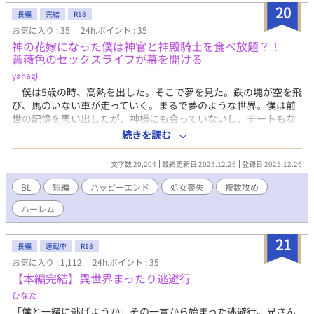
きます。 ※途中で主人公の精神が崩壊します。精神が壊れて、幼
20
長編
完結
R18
い口調になります。 苦手な方、ご注意をお願いします。 タグも併
お気に入り : 35
24h.ポイント : 35
せてご確認ください。
神の花嫁になった僕は神官と神殿騎士を食べ放題？！
薔薇色のセックスライフが幕を開ける
yahagi
僕は5歳の時、高熱を出した。そこで夢を見た。鉄の塊が空を飛
び、馬のいない車が走っていく。まるで夢のような世界。僕は前
世の記憶を思い出したが、神様にも会っていないし、チートもな
い。平凡な異世界転生になりそうだと、この時は思っていた。事
続きを読む
態が急転したのは、13歳のある日だった。精通した日から微熱が
出始め、とうとう高熱が出て下がらなくなってしまった。僕を救
文字数 20,204
最終更新日 2025.12.26
登録日 2025.12.26
ったのは、神官達のセックス。お腹の紋様は神の花嫁のしるしだ
と言われた。そうして僕は、神殿に入り、神官を食いまくってい
BL
短編
ハッピーエンド
処女喪失
複数攻め
く。神殿騎士も食うし、好きになった男とも勿論セックスする。
ハーレム
エロい薔薇色のセックスライフが幕を開ける。※ムーンライトノ
ベルズ様にも公開しています。※攻め視点も公開しました。宜し
ければ、お読みください。
21
長編
連載中
R18
お気に入り : 1,112
24h.ポイント : 35
【本編完結】異世界まったり逃避行
ひなた
「僕と一緒に逃げようか」その一言から始まった逃避行。兄さん