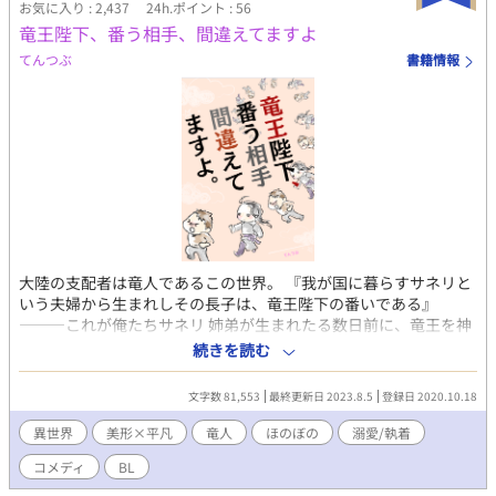
る。そして夜会や舞踏会でも、貴族たちから勇者と神子が結婚す
お気に入り : 2,437
24h.ポイント : 56
ればよかったのにと暗に言われる始末。 大事にされて穏やかな新
竜王陛下、番う相手、間違えてますよ
婚生活を送れてはいるのだが、不安は募るばかりで―― 勇者×巻
てんつぶ
書籍情報
き込まれた一般人のすれ違いラブストーリー。 他サイトでも投稿
しています。 元のタイトル『嫉妬されないからと浮気をされたの
で応援してみました』
大陸の支配者は竜人であるこの世界。 『我が国に暮らすサネリと
いう夫婦から生まれしその長子は、竜王陛下の番いである』
―――これが俺たちサネリ 姉弟が生まれたる数日前に、竜王を神
と抱く神殿から発表されたお触れだ。 俺の双子の姉、ナージュは
続きを読む
生まれる瞬間から竜王妃決定。すなわち勝ち組人生決定。 弟の
俺はいつかかわいい奥さんをもらう日を夢みて、平凡な毎日を過
文字数 81,553
最終更新日 2023.8.5
登録日 2020.10.18
ごしていた。 姉の嫁入りである18歳の誕生日、何故か俺のもと
に竜王陛下がやってきた！？ 王道ストーリー。竜王×凡
異世界
美形×平凡
竜人
ほのぼの
溺愛/執着
人。 20230805 完結しましたので全て公開していきます。
コメディ
BL