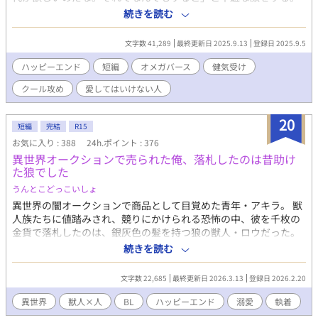
「おい。ルーシスに銅貨を一枚やり、湯浴みをさせて俺の部屋に
続きを読む
連れて来い」 レヴィンの言葉に、そばに控えていた使用人が驚愕
した。銅貨一枚はパンひとつ買える程度のはした金だからだ。そ
文字数 41,289
最終更新日 2025.9.13
登録日 2025.9.5
れでも金が欲しいルーシスはレヴィンに従い、身体を整えレヴィ
ンの寝室へと向かう…… 好きになってはいけない人に想いを寄せ
ハッピーエンド
短編
オメガバース
健気受け
る貧民オメガのサクセスラブストーリー。
クール攻め
愛してはいけない人
20
短編
完結
R15
お気に入り : 388
24h.ポイント : 376
異世界オークションで売られた俺、落札したのは昔助け
た狼でした
うんとこどっこいしょ
異世界の闇オークションで商品として目覚めた青年・アキラ。 獣
人族たちに値踏みされ、競りにかけられる恐怖の中、彼を千枚の
金貨で落札したのは、銀灰色の髪を持つ狼の獣人・ロウだった。
怯えるアキラに、ロウは思いがけない言葉を告げる。 「やっと会
続きを読む
えた。お前は俺の命の恩人だ」 戸惑うアキラの脳裏に蘇るのは、
かつて雨の日に助けた一匹の子狼との記憶。 獣人世界を舞台に、
文字数 22,685
最終更新日 2026.3.13
登録日 2026.2.20
命の恩人であるアキラと、一途に想い続けた狼獣人が紡ぐ、執着
と溺愛の異世界BLロマンス。 第一章 完結 第二章 完結 第三
異世界
獣人×人
BL
ハッピーエンド
溺愛
執着
章 完結