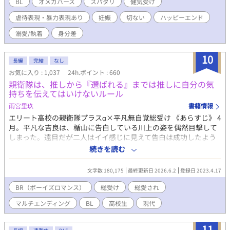
る、ふたりの物語。
BL
オメガバース
スパダリ
健気受け
虐待表現・暴力表現あり
妊娠
切ない
ハッピーエンド
溺愛/執着
身分差
10
長編
完結
なし
お気に入り : 1,037
24h.ポイント : 660
親衛隊は、推しから『選ばれる』までは推しに自分の気
持ちを伝えてはいけないルール
雨宮里玖
書籍情報
エリート高校の親衛隊プラスα×平凡無自覚総受け 《あらすじ》 4
月。平凡な吉良は、楯山に告白している川上の姿を偶然目撃して
しまった。遠目だが二人はイイ感じに見えて告白は成功したよう
だった。 そのことで、吉良は二年間ずっと学生寮の同室者だった
続きを読む
楯山に自分が特別な感情を抱いていたのではないかと思い——。
平凡無自覚な受けの総愛され全寮制学園ライフの物語。
文字数 180,175
最終更新日 2026.6.2
登録日 2023.4.17
BR（ボーイズロマンス）
総受け
総愛され
マルチエンディング
BL
高校生
現代
11