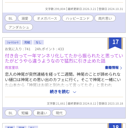
ノアは、なんとしてでものし上がってみせると、政略結婚をする
ことを思いついた。 相手はアルファのライオネル・バーノン辺
文字数 299,804
最終更新日 2026.3.21
登録日 2024.10.31
境伯。怪物のように強いライオネルは、泣く子も黙るほどの恐ろ
しい見た目をしているらしい。 だがそんなことはノアには関係
BL
溺愛
オメガバース
ハッピーエンド
両片思い
ない。 これは政略結婚で、目的を果たしたら離婚する。間違っ
アンダルシュ
てもライオネルと番ったりしない。指一本触れさせてなるものか
——。 一途に溺愛してくるアルファ辺境伯×偏屈な策士オメガ
の、拗らせ両片想いストーリー。
17
ｼｮｰﾄｼｮｰﾄ
完結
なし
お気に入り : 741
24h.ポイント : 433
付き合って一年マンネリ化してたから振られたと思ってい
たがどうやら違うようなので猛烈に引き止めた話
雨宮里玖
書籍情報
恋人の神尾が突然連絡を経って二週間。神尾のことが諦められな
い樋口は神尾との思い出のカフェに行く。そこで神尾と一緒にい
た山本から「神尾はお前と別れたって言ってたぞ」と言われ
——。 樋口（27）サラリーマン。 神尾裕二（27）サラリーマン。
続きを読む
佐上果穂（26）社長令嬢。会社幹部。 山本（27）樋口と神尾の大
学時代の同級生。
文字数 21,661
最終更新日 2024.8.12
登録日 2023.10.18
BL
短編
勘違い
現代
18
長編
完結
なし