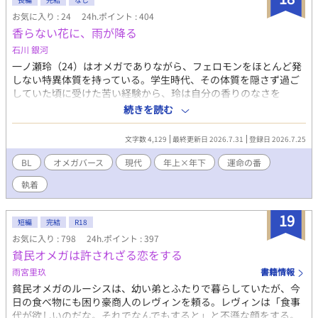
お気に入り : 24
24h.ポイント : 404
香らない花に、雨が降る
石川 銀河
一ノ瀬玲（24）はオメガでありながら、フェロモンをほとんど発
しない特異体質を持っている。学生時代、その体質を隠さず過ご
していた頃に受けた苦い経験から、玲は自分の香りのなさを
「盾」として使うようになった。誰にも見つからず、誰にも求め
続きを読む
られず、ただ静かに生きていければいい――そう思って、小さな
出版社で校閲の仕事を続けている。 ある日、担当することになっ
文字数 4,129
最終更新日 2026.7.31
登録日 2026.7.25
た作家・深水蒼一（34）は、アルファでありながら、玲の「香ら
ない」体質に初めて気づいた人物だった。彼は玲に無理に近づこ
BL
オメガバース
現代
年上×年下
運命の番
うとはしない。ただ、静かに、変わらぬ距離感で接し続ける。 香
執着
りに頼らない関係。言葉と沈黙だけで育つ信頼。けれど、玲の体
質の秘密を知る過去の関係者が現れたとき、二人の均衡は静かに
揺らぎ始める――。 香りのない花にも、雨は降る。それでも枯れ
19
短編
完結
R18
ずに咲き続けられることを、玲はまだ知らない。
お気に入り : 798
24h.ポイント : 397
貧民オメガは許されざる恋をする
雨宮里玖
書籍情報
貧民オメガのルーシスは、幼い弟とふたりで暮らしていたが、今
日の食べ物にも困り豪商人のレヴィンを頼る。レヴィンは「食事
代が欲しいのだな。それでなんでもすると」と不遜な顔をする。