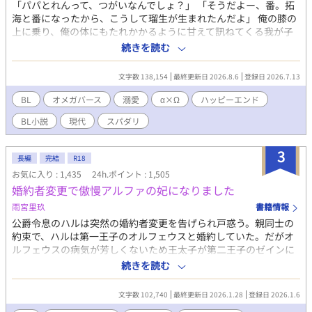
「パパとれんって、つがいなんでしょ？」 「そうだよー、番。拓
海と番になったから、こうして瑠生が生まれたんだよ」 俺の膝の
上に乗り、俺の体にもたれかかるように甘えて訊ねてくる我が子
の髪を撫でながら、そう答える。 これは、一ノ瀬瑠生の両親が番
続きを読む
になり、瑠生が誕生するまでの物語。 ーーーーーーーーーー 人生
イージーモードの傲慢なα・拓海と、 男運は最悪だけど勝気で馬
文字数 138,154
最終更新日 2026.8.6
登録日 2026.7.13
鹿正直な・蓮。 ただの男友達だったはずの2人の間で偶然が重な
り、 最悪な豪雨の夜に起こってしまったのは── 突発的なヒート
BL
オメガバース
溺愛
α×Ω
ハッピーエンド
だった。 脳の芯まで強引に塗りつぶしていく、究極に甘い匂い。
BL小説
現代
スパダリ
「今日だけ、本能に負けただけ。これが終わったら今まで通り
な」 そう自分に必死の言い訳を言い聞かせ、理性を無くして互い
の身体を貪り合ったあの夜。 うなじに深く牙を突き立て、消えな
3
長編
完結
R18
い「番」の印を刻み込んだ瞬間から、2人の運命は激変する。 そ
お気に入り : 1,435
24h.ポイント : 1,505
れは、まだ何もない未成年だった2人への、抗えない本能の洗礼だ
婚約者変更で傲慢アルファの妃になりました
った──。 ーーーーーーーーー 「めぐる体温」の主人公、一ノ瀬
瑠生の両親の話です。 ※未成年妊娠、未成年飲酒・喫煙などの表
雨宮里玖
書籍情報
現がありますのでご注意ください。 ※「＊」のものは、R18パー
公爵令息のハルは突然の婚約者変更を告げられ戸惑う。親同士の
トです。
約束で、ハルは第一王子のオルフェウスと婚約していた。だがオ
ルフェウスの病気が芳しくないため王太子が第二王子のゼインに
変更となり、それに伴ってハルの婚約者も変更になったのだ。 昔
続きを読む
は一緒に仲良く遊んだはずなのに、無愛想で冷たいゼインはハル
のことを嫌っている。穏やかで優しいオルフェウスから、冷酷な
文字数 102,740
最終更新日 2026.1.28
登録日 2026.1.6
ゼインに婚約者が変わると聞いてハルは涙する。それでも家のた