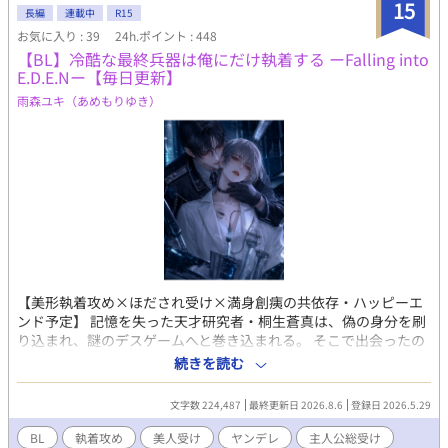
よりも積極的に王子に関わるランベルト。 急に距離を縮める騎士
15
長編
連載中
R15
を、はじめは警戒するエリアス。ランベルトの昔と変わらぬ態度
お気に入り : 39
24h.ポイント : 448
に、徐々にその警戒も解けていって…？ 過去にない行動で変わっ
【BL】冷酷な最終兵器は俺にだけ執着する ーFalling into
ていく事象。動き出す影。 ランベルトは今度こそエリアスを護り
E.D.E.Nー【毎日更新】
きれるのか！？ 負けず嫌いで頑固で堅実、第二王子(年下) × 面倒
見の良い、気の長い一途騎士(年上)のお話です。 ---------------------
雨森ユキ（あめもりゆき）
---------------------------------------------- 主人公は頑な、王子も頑固
なので、ゆるい気持ちで見守っていただけると幸いです。
【美形執着攻め×ほだされ受け×満身創痍の共依存・ハッピーエ
ンド予定】 記憶を失った天才研究者・桐生蒼真は、偽の身分を刷
り込まれ、謎のデスゲームへと巻き込まれる。 そこで出会ったの
は、美しい容貌を持つ冷酷な男・神崎蓮。 誰にも心を許さない彼
続きを読む
は、なぜか蒼真にだけ異常な執着を見せ、執拗なほど守ろうとす
る。 だがゲーム終了後、蒼真は思い出す。 人類を裏側から支配す
文字数 224,487
最終更新日 2026.8.6
登録日 2026.5.29
る存在。 二つの楽園の深淵と真実。 そして神崎と蒼真の二人
に、“失われた過去”が存在していたことを。 近未来ダークBL ×
BL
執着攻め
美人受け
ヤンデレ
主人公総受け