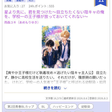
長編
連載中
R15
お気に入り : 27
24h.ポイント : 555
星より先に、君を見つけた〜目立ちたくない陰キャの俺
を、学校一の王子様が放っておいてくれない〜
雨森ユキ（あめもりゆき）
【爽やか王子様だけど執着攻め×逃げたい陰キャ主人公】 目立た
ず、静かに高校生活を送りたい。 それだけが、篠原朔の願いだっ
た。 けれど、学校一の人気者で"王子様"と呼ばれる幼馴染・如月
悠成は、毎朝迎えに来ては当然のように隣を歩き、放課後も朔と
続きを読む
過ごしたがる。 そのせいで周囲からは「あんな地味な奴のどこが
いいんだ」と噂され、朔は居心地の悪い日々を送っていた。 だか
文字数 16,578
最終更新日 2026.8.6
登録日 2026.8.3
ら朔は悠成の好意など、幼馴染だからだとしか思っていない。 ま
さかそれが、10年間、一度も揺らぐことのなかった片想いだとは
第2回青春BLカップ
BL
ハッピーエンド
幼馴染
夢にも気づかずにいた。 星を眺めた夜、夏祭り、文化祭。そし