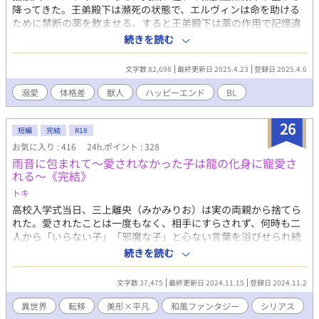
降ってきた。王弟殿下は瀕死の状態で、エルヴィンは命を助ける
ために禁断の薬を飲ませる。すると王弟殿下は薬の作用で記憶違
いを起こし、エルヴィンのことを婚約者と思い込み溺愛してき
続きを読む
て……？ 勘違い溺愛から始まる、コミカルでちょっと切ないハッ
ピーエンドストーリー。 受け エルヴィン（18） 貧乏小国の猫獣
文字数 82,698
最終更新日 2025.4.23
登録日 2025.4.6
人の第三王子。チビで平凡だが、治癒師を目指して勉強中。正義
感にあふれる頑張り屋。 攻め ルーク（18） 強大な勢力を持つ黒
溺愛
体格差
獣人
ハッピーエンド
BL
狼獣人の王弟。能力は高いがそれをひけらかすこともない。カリ
スマ性がある。金色の瞳をしている。
26
短編
完結
R18
お気に入り : 416
24h.ポイント : 328
雨音に包まれて〜愛されなかった子は龍の化身に寵愛さ
れる〜《完結》
トキ
高校入学式当日、三上離央（みかみりお）は実の両親から捨てら
れた。愛されたことは一度もなく、相手にすらされず、何時も二
人から「いらない子」「邪魔な子」と心ない言葉を浴びせられ続
けてきた。寂しい思いを必死に我慢していたが、親に捨てられた
続きを読む
現実を受け入れられず、離央は辛くて苦しくて泣き続けた。気付
いたら離央は見知らぬ森の中にいて、其処で得体の知れないバケ
文字数 37,475
最終更新日 2024.11.15
登録日 2024.11.2
モノに襲われる。殺されそうになっていた離央を助けたのは、黒
い髪に紫色の瞳をした「龍の化身」と呼ばれている美麗な男、軍
異世界
転移
美形×平凡
和風ファンタジー
シリアス
人のヒサメだった。彼は深く傷付いた離央を保護して自分の屋敷