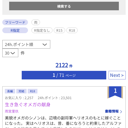
フリーワード
雨
R指定
R指定なし
R15
R18
件
2122
件
1
/ 71
Next
ページ
1
長編
完結
R18
お気に入り : 2,257
24h.ポイント : 23,501
生き急ぐオメガの献身
雨宮里玖
書籍情報
美貌オメガのシノンは、辺境の副将軍ヘリオスのもとに嫁ぐこと
になった。 実はヘリオスは、昔、番になろうと約束したアルファ