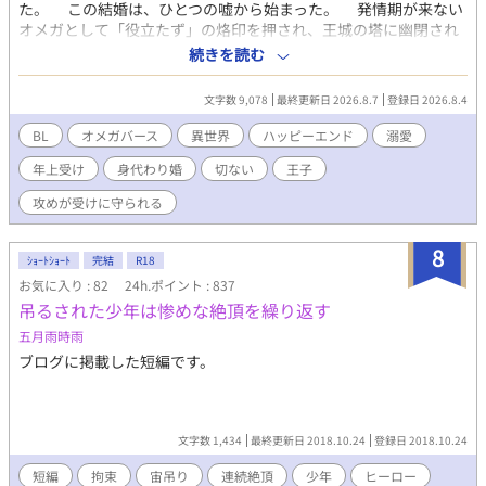
た。 この結婚は、ひとつの嘘から始まった。 発情期が来ない
オメガとして「役立たず」の烙印を押され、王城の塔に幽閉され
ていたルミナリア第一王子・セレン。ある日、行き先すら知らさ
続きを読む
れないまま北の軍事国家グランディオへ送られた彼を待っていた
のは、敵味方から恐れられる第二王子・リヴァルとの婚礼だっ
文字数 9,078
最終更新日 2026.8.7
登録日 2026.8.4
た。 しかも、本来リヴァルへ嫁ぐはずだったのは妹の第四王
女。相手が自分ではなかったと知ったセレンは、この婚姻が破談
BL
オメガバース
異世界
ハッピーエンド
溺愛
になれば国同士の関係まで崩れると恐れ、咄嗟に告げる。 「私が
年上受け
身代わり婚
切ない
王子
望んで、貴方の元へ嫁いできたのです」 もちろん、嘘だった。
ところが「誰が相手でも構わない」と言い放ったリヴァルは、
攻めが受けに守られる
噂に聞く暴君とはどこか違っていた。セレンに無理を強いること
も、役立たずと蔑むこともない。それどころか誰にも必要とされ
8
ないと思っていたセレンの魔法は、リヴァルと共に戦うことで思
ｼｮｰﾄｼｮｰﾄ
完結
R18
いがけない力を発揮していく。 食事を共にし、剣を教わり、戦
お気に入り : 82
24h.ポイント : 837
場で互いを守るうち、形だけだった夫婦の距離も少しずつ変わっ
吊るされた少年は惨めな絶頂を繰り返す
ていく。 国のためなら、自分などどうなってもいいと思ってい
五月雨時雨
たセレン。婚姻など誰としても同じだと思っていたリヴァル。
やがて二人は次第に仲を深め、そして気付く。 最初は嘘だった
ブログに掲載した短編です。
「貴方の元へ嫁ぎたい」という言葉が、いつの間にかセレン自身
の願いになっていたことを。 同時に、リヴァルもまた、セレン
を手放しがたくなっていたことを。 けれどそんなある時、セレ
ンのついた必死の嘘が、二人を引き裂く。 📖毎日0時更新 🏆
文字数 1,434
最終更新日 2018.10.24
登録日 2018.10.24
Fujossy小説大賞に応募中です！「面白かった」「続きが気にな
短編
拘束
宙吊り
連続絶頂
少年
ヒーロー
る」と思っていただけましたら、応援投票していただけると嬉し