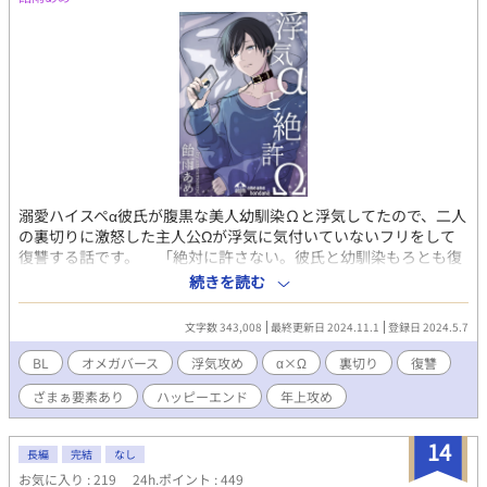
溺愛ハイスペα彼氏が腹黒な美人幼馴染Ωと浮気してたので、二人
の裏切りに激怒した主人公Ωが浮気に気付いていないフリをして
復讐する話です。 「絶対に許さない。彼氏と幼馴染もろとも復
讐してやる！」 浮気攻め×猫かぶり激怒受け ※ざまぁ要素有 霧
続きを読む
下すずめ(Ω)…大学2年。自分を裏切った彼氏と幼馴染に復讐を誓
う。164㎝。 鷹崎総一郎(α)…大学3年。テニスサークル所属。す
文字数 343,008
最終更新日 2024.11.1
登録日 2024.5.7
ずめの彼氏ですずめを溺愛している。184㎝。 愛野ひな(Ω)…大学
２年。テニスサークルマネージャー。すずめの幼馴染で総一郎に
BL
オメガバース
浮気攻め
α×Ω
裏切り
復讐
一目惚れ。168㎝。 ハッピーエンドです。 R-18表現には※表記つ
ざまぁ要素あり
ハッピーエンド
年上攻め
けてます。
14
長編
完結
なし
お気に入り : 219
24h.ポイント : 449