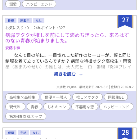
溺愛
ハッピーエンド
に住まわせた。ヒサメは離央をたくさん褒めとても大切にしてい
た。ずっと欲しかった愛情を与えてくれるヒサメに、離央は少し
ずつ心惹かれていく。彼とずっと一緒に居たいと、強く願うほど
27
長編
連載中
なし
に……けれど、それは我儘な願いだと離央は分かっていた。彼に
お気に入り : 0
24h.ポイント : 327
は愛する伴侶が存在する。伴侶は魂の半身とも言える最愛。ヒサ
病弱ヲタクが推しを前にして褒めちぎったら、来るはず
メの伴侶は見付かっていないが、見付けるのは時間の問題。ヒサ
のない青春が始まりました。
メの幸せを壊してはいけない。伴侶との仲を邪魔してはいけな
い。そう思った離央は自分の気持ちを押し殺し、ヒサメの屋敷を
安藤未粋
出て行くことを決意する。 龍の化身×不憫な子。両親から愛され
――なんで目の前に、一目惚れした新作のヒーローが、僕と同じ
ず、捨てられた子が異世界に迷い込み、とっても強い軍人さんに
制服を着て立っているんですか？ 病弱な特撮オタク高校生・雨宮
溺愛されて幸せになるお話。 ※虐待や流血などの描写あり。 この
星（あまみやせい）の推しは、大人気ヒーロー番組『炎神ブレイ
作品は他サイト（http://m-pe.tv/u/?shiki31）と『小説家になろ
ズ』新シリーズの主人公・烈火誠。憧れは手の届かない雲の上の
続きを読む
う』のムーンライトノベルズ様にも掲載しています。
存在――のはずが、それを演じる篠宮光汰（しのみやこうた）
は、まさかの同級生だった？！ 保健室での出会いをきっかけに始
文字数 19,084
最終更新日 2026.8.6
登録日 2026.8.2
まった二人の関係は、授業ノートや感想のメッセージのやりとり
を通じ、次第に深くなっていく。その中で、星は自分の「好き」
高校生×高校生
俳優×一般人
推し×オタク
同級生BL
の気持ちに気づき始める。 一方、完璧な優等生を演じ続けてきた
現代BL
青春
じれキュン
不器用な恋
ハッピーエンド
光汰にも、誰にも見せられない苦しみがあった。 ヒーローに救わ
れた少年と、演じることで自分を保つ少年。 「普通じゃない」二
第2回青春BLカップ
人が心の距離を少しずつ縮めて結ばれるまでの、不器用な青春ラ
ブストーリー。
28
短編
完結
なし