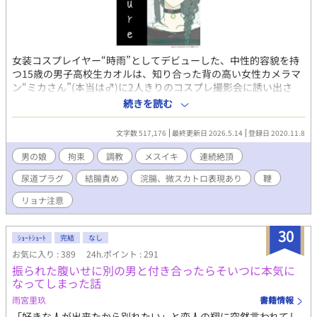
女装コスプレイヤー“時雨”としてデビューした、中性的容貌を持
つ15歳の男子高校生カオルは、知り合った背の高い女性カメラマ
ン“ミカさん”(本当は♂)に2人きりのコスプレ撮影会に誘い出さ
れ、その場でなす術もなくレイプ・調教された挙句、性奴隷にな
続きを読む
ることを強要される。 カオル＝時雨は、ミカさんの性奴隷として
苛烈な調教を受け続けるうちに自分の中に隠れていた被虐願望を
文字数 517,176
最終更新日 2026.5.14
登録日 2020.11.8
自覚し、マゾヒズムに目覚め、そして、ミカさんを愛するような
り、2人だけの壊れた愛を育んでゆく･･･ 基本的にガチめでハード
男の娘
拘束
調教
メスイキ
連続絶頂
なレイプ、調教の描写多めでお送りしますが、最後は（頭のおか
尿道プラグ
結腸責め
浣腸、微スカトロ表現あり
鞭
しい）ハッピーエンドを目指しております。 残酷なレイプ・調教
表現が苦手な方は、ご注意下さい。 この作品はノクターンノベル
リョナ注意
ズにも投稿しています 表紙イラストは、 Picrewの「無題のおんな
のこ」で作りました 時雨 https://picrew.me/share?
30
cd=IlEBtSPelO ついでに使わなかったけれど 夕立
ｼｮｰﾄｼｮｰﾄ
完結
なし
https://picrew.me/share?cd=hPx6KL0iFy
お気に入り : 389
24h.ポイント : 291
振られた腹いせに別の男と付き合ったらそいつに本気に
なってしまった話
雨宮里玖
書籍情報
「好きな人が出来たから別れたい」と恋人の翔に突然言われてし