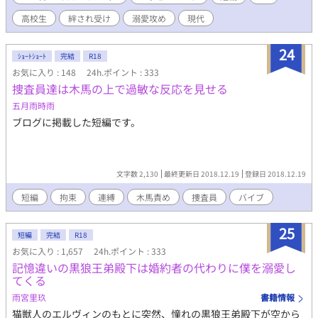
の友人。 石井（18）乃木の友人。
高校生
絆され受け
溺愛攻め
現代
24
ｼｮｰﾄｼｮｰﾄ
完結
R18
お気に入り : 148
24h.ポイント : 333
捜査員達は木馬の上で過敏な反応を見せる
五月雨時雨
ブログに掲載した短編です。
文字数 2,130
最終更新日 2018.12.19
登録日 2018.12.19
短編
拘束
連縛
木馬責め
捜査員
バイブ
25
短編
完結
R18
お気に入り : 1,657
24h.ポイント : 333
記憶違いの黒狼王弟殿下は婚約者の代わりに僕を溺愛し
てくる
雨宮里玖
書籍情報
猫獣人のエルヴィンのもとに突然、憧れの黒狼王弟殿下が空から