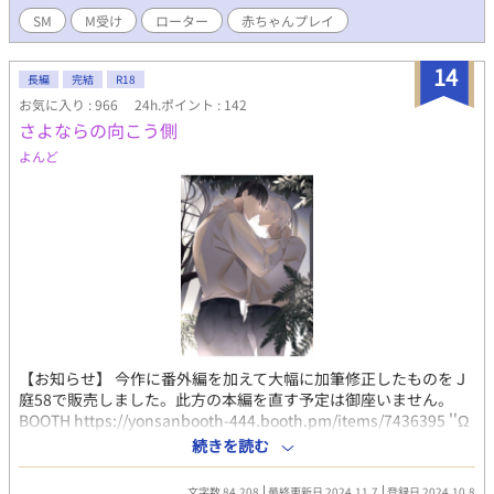
をつかした生きる力強めなオメガのシリアスありのラブコメデ
SM
M受け
ローター
赤ちゃんプレイ
ィ。 R18もあるよ！！！
14
長編
完結
R18
お気に入り : 966
24h.ポイント : 142
さよならの向こう側
よんど
【お知らせ】 今作に番外編を加えて大幅に加筆修正したものをＪ
庭58で販売しました。此方の本編を直す予定は御座いません。
BOOTH https://yonsanbooth-444.booth.pm/items/7436395 ''Ω
のまま死ぬくらいなら自由に生きようと思った'' 僕の人生が変わ
続きを読む
ったのは高校生の時。 たまたまαと密室で二人きりになり、自分
の予期せぬ発情に当てられた相手がうなじを噛んだのが事の始ま
文字数 84,208
最終更新日 2024.11.7
登録日 2024.10.8