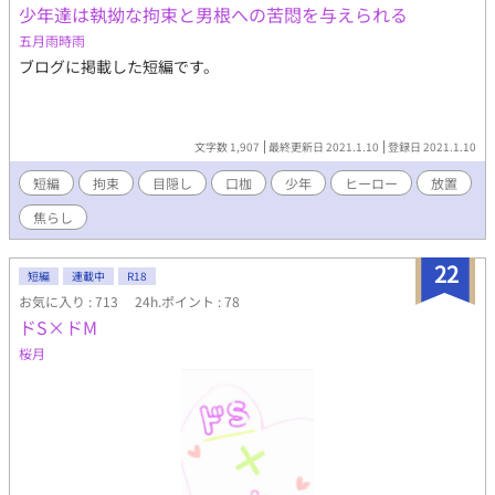
少年達は執拗な拘束と男根への苦悶を与えられる
五月雨時雨
ブログに掲載した短編です。
文字数 1,907
最終更新日 2021.1.10
登録日 2021.1.10
短編
拘束
目隠し
口枷
少年
ヒーロー
放置
焦らし
22
短編
連載中
R18
お気に入り : 713
24h.ポイント : 78
ドS×ドM
桜月