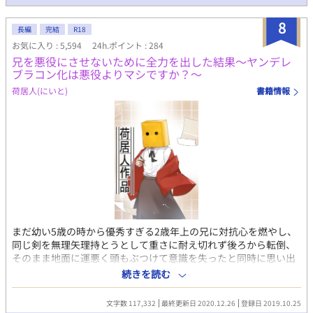
8
長編
完結
R18
お気に入り : 5,594
24h.ポイント : 284
兄を悪役にさせないために全力を出した結果～ヤンデレ
ブラコン化は悪役よりマシですか？～
荷居人(にいと)
書籍情報
まだ幼い5歳の時から優秀すぎる2歳年上の兄に対抗心を燃やし、
同じ剣を無理矢理持とうとして重さに耐え切れず後ろから転倒、
そのまま地面に運悪く頭もぶつけて意識を失ったと同時に思い出
したのは前世の記憶。 それと同時にこの今生きる世界が、前世シ
続きを読む
スコンであった俺が妹と一緒にしていた乙女ゲーム『君と共に』
の略してキミトモの世界であることを理解した。 ちなみ俺はキミ
文字数 117,332
最終更新日 2020.12.26
登録日 2019.10.25
トモの攻略対象の第二王子であり、兄はキミトモで最大の悪役と