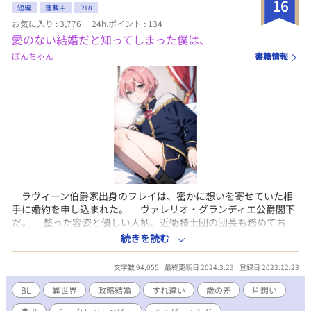
16
短編
連載中
R18
お気に入り : 3,776
24h.ポイント : 134
愛のない結婚だと知ってしまった僕は、
ぽんちゃん
書籍情報
ラヴィーン伯爵家出身のフレイは、密かに想いを寄せていた相
手に婚約を申し込まれた。 ヴァレリオ・グランディエ公爵閣下
だ。 整った容姿と優しい人柄、近衛騎士団の団長も務めてお
り、皆の憧れの的だった。 そして、フレイの両親の命の恩人で
続きを読む
もあった。 そんなヴァレリオとは、二回り年が離れており、絶
対に手の届かないはずの人だった。 だが、フレイはヴァレリオ
文字数 94,055
最終更新日 2024.3.23
登録日 2023.12.23
の婚約者に迎えられ、たくさんの贈り物をもらい、デートもし
た。 義父やグランディエ家に仕える誰しもに歓迎され、フレイ
BL
異世界
政略結婚
すれ違い
歳の差
片想い
は幸せの絶頂にいた。 しかし、初夜を放置されてしまったフレ