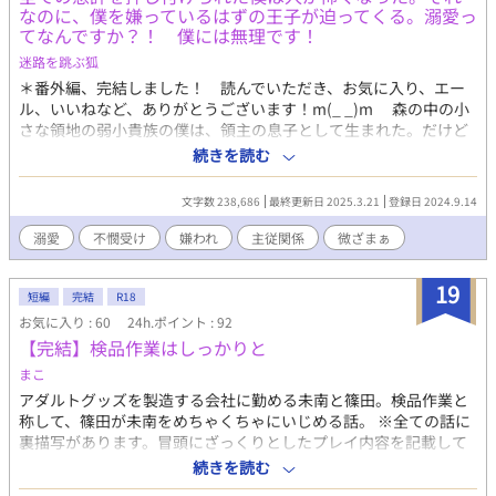
で叩かれ、吊るされたまま放置され絶望していたところ、ヴァル
なのに、僕を嫌っているはずの王子が迫ってくる。溺愛っ
グードがやってきて無理矢理犯され、苦痛に泣き叫ぶ。 淫乱な
てなんですか？！ 僕には無理です！
フェレルにはぴったりな約割だとヴァルグードの男妾という役目
迷路を跳ぶ狐
を貰い、無能な自分も義兄の役に立てるのだと、喜んで役目を全
うする。 男妾とは名ばかりの性奴隷生活だった。 異常なまで
＊番外編、完結しました！ 読んでいただき、お気に入り、エー
にフェレルに執着するヴァルグードに、閉じ込められ人間の尊厳
ル、いいねなど、ありがとうございます！m(_ _)m 森の中の小
を奪われて、家畜以下に落とされ、義兄専用の性具として調教さ
さな領地の弱小貴族の僕は、領主の息子として生まれた。だけど
れて、苦痛を伴う暴力的な快楽に溺れ、心も体も壊されていく。
両親は可愛い兄弟たちに夢中で、いつも邪魔者扱いされていた。
続きを読む
ヴァルグードの謀略で国王が殺され、義兄が王になる戴冠式で
なんとか認められたくて、魔法や剣技、領地経営なんかも学ん
公衆の面前で辱められ、魂を殺されて、自ら義兄の用意した檻に
だけど、何が起これば全て僕が悪いと言われて、激しい折檻を受
文字数 238,686
最終更新日 2025.3.21
登録日 2024.9.14
入っていく。 人間でも家畜でもない性具として調教されて淫ら
けた。 そんな家族は領地で好き放題に搾取して、領民を襲う魔
に狂い、義兄を盲信した。 妹の代役で花嫁を務め結婚式を終
物は放置。そんなことをしているうちに、悪事がバレそうになっ
溺愛
不憫受け
嫌われ
主従関係
微ざまぁ
え、初夜の寝室に連れ込まれてフェレルは妹と交換され義兄の本
て、全ての悪評を僕に押し付けて逃げた。 それどころか、家族
当の花嫁になったのだと知らされる。 壊され、犯されて、死に
を逃す交換条件として領主の代わりになった男たちに、僕は毎日
19
たいと願う。ヴァルグードは狂愛が故に一緒に死のう、永遠に一
奴隷として働かされる日々…… 暗い地下に閉じ込められては鞭
短編
完結
R18
緒だと約束され、死んでも終わらない地獄の中で幸せだとフェレ
で打たれ、拷問され、仕事を押し付けられる毎日を送っていたあ
お気に入り : 60
24h.ポイント : 92
ルは啼いて悦んだ。 ―――――― 無断転載禁止、二次利用禁止、
る日、僕の前に、竜が現れる。それはかつて僕が、悪事を働く竜
【完結】検品作業はしっかりと
AI学習禁止 リンク貼っての紹介や感想はOK
と間違えて、背後から襲いかかった竜の王子だった。 あの時の
まこ
ことを思い出して、跪いて謝る僕の手を、王子は握って立たせ
アダルトグッズを製造する会社に勤める未南と篠田。検品作業と
る。そして、僕にずっと会いたかったと言い出した。
称して、篠田が未南をめちゃくちゃにいじめる話。 ※全ての話に
え…………？ なんで？ 二話目まで胸糞注意。R18は保険です。
裏描写があります。冒頭にざっくりとしたプレイ内容を記載して
いるので読めるものだけ読んでもらえれば幸いです。 含まれるプ
続きを読む
レイ内容 拘束/くすぐり/機械姦/玩具/連続絶頂/焦らし/放置/強気