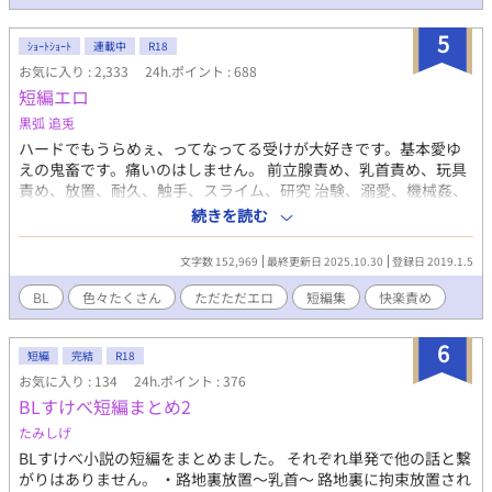
後悔した時にはもう遅い。 俺には新たな家族ができた。俺の叔父
ゲイルだ。優しくてかっこいい最高のお父様！ 俺は血のつながっ
5
た家族を捨て、新たな家族と幸せになる！ ★注意★ 初の作品で
ｼｮｰﾄｼｮｰﾄ
連載中
R18
す。ご容赦くださいませ💦 ご都合主義。基本的にチート溺愛で
お気に入り : 2,333
24h.ポイント : 688
す。ざまぁは軽め。 ひたすら主人公かわいいです。苦手な方はそ
短編エロ
っ閉じを！ 感想などコメント、イイネ、エール頂ければ作者モチ
黒弧 追兎
ベが上がります♡
ハードでもうらめぇ、ってなってる受けが大好きです。基本愛ゆ
えの鬼畜です。痛いのはしません。 前立腺責め、乳首責め、玩具
責め、放置、耐久、触手、スライム、研究 治験、溺愛、機械姦、
などなど気分に合わせて色々書いてます。リバは無いです。 挿入
続きを読む
ありは.が付きます よろしければどうぞ。 リクエスト募集中！
文字数 152,969
最終更新日 2025.10.30
登録日 2019.1.5
BL
色々たくさん
ただただエロ
短編集
快楽責め
6
短編
完結
R18
お気に入り : 134
24h.ポイント : 376
BLすけべ短編まとめ2
たみしげ
BLすけべ小説の短編をまとめました。 それぞれ単発で他の話と繋
がりはありません。 ・路地裏放置〜乳首〜 路地裏に拘束放置され