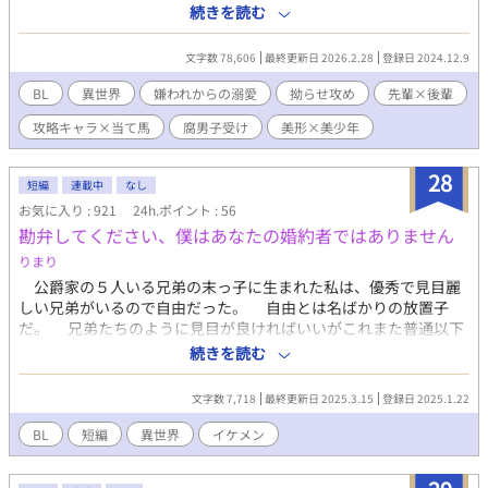
話分投稿させていただきます。 先輩×後輩 攻略キャラ×当て馬キ
続きを読む
ャラ 総受けではありません。 嫌われ→からの溺愛。こちらも面倒
くさい拗らせ攻めです。 ある日、目が覚めたら大好きだったＢＬ
文字数 78,606
最終更新日 2026.2.28
登録日 2024.12.9
ゲームの当て馬キャラになっていた。死んだ覚えはないが、その
キャラクターとして生きてきた期間の記憶もある。 だけど、ここ
BL
異世界
嫌われからの溺愛
拗らせ攻め
先輩×後輩
でひとつ問題が……。『おれ』の推し、『僕』が今まで嫌がらせ
攻略キャラ×当て馬
腐男子受け
美形×美少年
し続けてきた、このゲームの主人公キャラなんだよね……。 え、
イジめなきゃダメなの？？死ぬほど嫌なんだけど。絶対嫌でし
ょ……。 でも、主人公が攻略キャラとＢＬしてるところはなんと
28
短編
連載中
なし
しても見たい！！ひっそりと。なんなら近くで見たい！！ ……っ
お気に入り : 921
24h.ポイント : 56
て、なったライバルポジとして生きることになった『おれ(僕)』
勘弁してください、僕はあなたの婚約者ではありません
が、主人公と仲良くしつつ、攻略キャラを巻き込んでひっそり推
し活する……みたいな話です。 本来なら当て馬キャラとして冷た
りまり
くあしらわれ、手酷くフラれるはずの『ハルカ先輩』から、バグ
公爵家の５人いる兄弟の末っ子に生まれた私は、優秀で見目麗
なのかなんなのか徐々に距離を詰めてこられて戸惑いまくる当て
しい兄弟がいるので自由だった。 自由とは名ばかりの放置子
馬の話。 こちらは、ゆるゆる不定期更新になります。
だ。 兄弟たちのように見目が良ければいいがこれまた普通以下
で高位貴族とは思えないような容姿だったためさらに放置に繋が
続きを読む
ったのだが……両親は兎も角兄弟たちは口が悪いだけでなんだか
んだとかまってくれる。 色々あったが学園に通うようになると
文字数 7,718
最終更新日 2025.3.15
登録日 2025.1.22
やった覚えのないことで悪役呼ばわりされ孤立してしまった。
それでも勉強できるからと学園に通っていたが、上級生の卒業パ
BL
短編
異世界
イケメン
ーティーでいきなり断罪され婚約破棄されてしまい挙句に学園を
退学させられるが、後から知ったのだけど僕には弟がいたんだっ