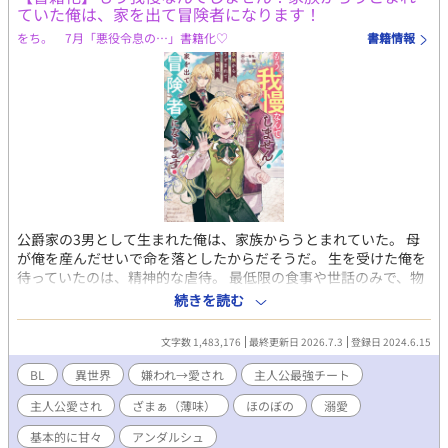
写を省くことが多いのでお好みに合わせて妄想力を滾らせてくだ
ていた俺は、家を出て冒険者になります！
に必死なの？ 実は旦那様は冷徹なのではなく、ルシアンが好きす
さい。 導入が長いことが増えてきたので、開始時は1週間くらい
ぎて「嫌われないように」と身を引いていただけの、超・奥手な
をち。 7月「悪役令息の…」書籍化♡
書籍情報
放置したらちょうどいいと思います。 ストーリーなんていらね
心配性スパダリだった！ 「君を守れるなら、森ごと消し飛ばす
ぇ、ただエロが読みたいんだ。って時、覗いてやってください。
が？」 「過保護すぎて冒険になりません！！」 Fランク冒険者の
少しでも楽しんでいただけると幸いです。
のんきな妻（夫）×国宝級魔法使いの激重旦那様。 すれ違ってい
た二人が、甘々な「週末冒険者夫婦」になるまでの、勘違いと溺
愛のハッピーエンドBL。
公爵家の3男として生まれた俺は、家族からうとまれていた。 母
が俺を産んだせいで命を落としたからだそうだ。 生を受けた俺を
待っていたのは、精神的な虐待。 最低限の食事や世話のみで、物
置のような部屋に放置されていた。 だれでもいいから、 暖かな目
続きを読む
で、優しい声で俺に話しかけて欲しい。 ただそれだけを願って毎
日を過ごした。 そして言葉が分かるようになって、遂に自分の状
文字数 1,483,176
最終更新日 2026.7.3
登録日 2024.6.15
況を理解してしまった。 （ぼくはかあさまをころしてうまれた。
だから、みんなぼくのことがきらい。 ぼくがあいされることはな
BL
異世界
嫌われ→愛され
主人公最強チート
いんだ） わずかに縋っていた希望が打ち砕かれ、絶望した。 そし
主人公愛され
ざまぁ（薄味）
ほのぼの
溺愛
てそんな俺を救うため、前世の俺「須藤卓也」の記憶が蘇ったん
だ。 「いやいや、サフィが悪いんじゃなくね？」 公爵や兄たちが
基本的に甘々
アンダルシュ