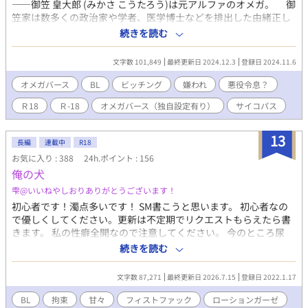
――御笠 皇大郎 (みかさ こうたろう)は元アルファのオメガ。 御
笠家は数多くの政治家や学者、医学博士などを排出した由緒正し
い家系である。 とある事件からアルファからオメガへビッチン
続きを読む
グして高学歴のエリートで容姿端麗の青年の人生が一転した。
アルファ家系であった中でのオメガ。 肩身が狭いどころではな
文字数 101,849
最終更新日 2024.12.3
登録日 2024.11.6
い。 針のむしろ状態で大学を中退させられたあと、小さな家
を与えられ無愛想な家政婦と唯一優しかった祖母暮らしていた。
オメガバース
BL
ビッチング
嫌われ
悪役令息？
そこで次々と持ち込まれる縁談の話。 すべてを突っぱねて
Ｒ18
Ｒ-18
オメガバース（独自設定有り）
サイコパス
いたが、優しかった祖母が倒れてから状況は変わった。 跡取
り候補の弟からの脅しで、皇大郎は渋々縁談を受け入れた。 相
手は貴島グループ(金融から不動産、他にも様々な業界にて拡大成
13
長編
連載中
R18
長した巨大企業グループ)のいわるる御曹司。 貴島 高貴 (きじま
お気に入り : 388
24h.ポイント : 156
こうき)である。 顔こそイケメンだが性格の悪い男で、もちろん
俺の犬
アルファ。 見合いの席でとんでもない失礼な発言と乱暴をしよ
うとしたクズ男。 すったもんだで婚約したものの、相手の会社
雫@いいねやしおりありがとうございます！
で働くように要求された。 案の定、会社では腫れ物扱い。ヒソ
初心者です！濁点多いです！ SM書こうと思います。 初心者なの
ヒソされ嫌がらせも続く。 それでも祖母のため家のため必死
で優しくしてください。更新は不定期でリクエストもらえたら書
で耐えた。 しかし婚約者は連絡もなく放置。 たまには食事で
きます。 私の性癖全開なので注意してください。 今のところ尿
もと勇気を出して誘ってみるも素っ気なく断られる。 どこにい
道、前立腺、ローター、ローションガーゼ、フィスト、ピアス、
続きを読む
ても孤独――そんな日々を三ヶ月。 ついに決定的な出来事が起
エネマグラ、目隠し、お医者さんごっこ、スパンキング、ギャグ
こる。 社内の女性社員たちに呼び出され、婚約者には愛する人
ボール、聴診器、放置、授乳？、赤ちゃんプレイ、ダーククィー
がいるから婚約破棄しろと罵倒される。 傷ついた皇大郎に追
文字数 87,271
最終更新日 2026.7.15
登録日 2022.1.17
ンスタイルなどを書こうかな。終わり次第甘々になります。調
い打ちをかけるような出来事が。 そしてようやく決意した。
教、小スカ
BL
拘束
甘々
フィストファック
ローションガーゼ
婚約破棄して家出してやろう、と。 クズなアルファ(？)に愛想