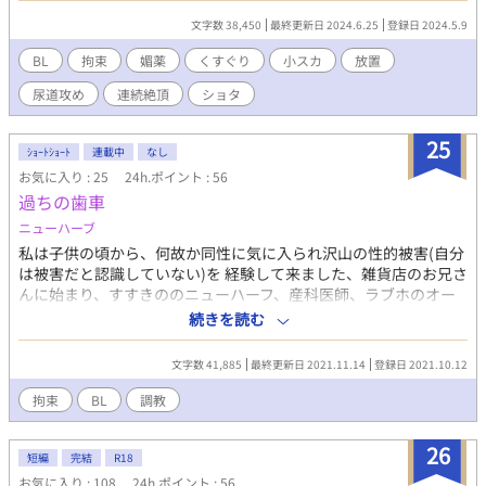
文字数 38,450
最終更新日 2024.6.25
登録日 2024.5.9
BL
拘束
媚薬
くすぐり
小スカ
放置
尿道攻め
連続絶頂
ショタ
25
ｼｮｰﾄｼｮｰﾄ
連載中
なし
お気に入り : 25
24h.ポイント : 56
過ちの歯車
ニューハーブ
私は子供の頃から、何故か同性に気に入られ沢山の性的被害(自分
は被害だと認識していない)を 経験して来ました、雑貨店のお兄さ
んに始まり、すすきののニューハーフ、産科医師、ラブホのオー
ナー 禁縛、拘束、脅迫、輪姦、射精管理、などなど同性から受
続きを読む
け、逆らえない状況に追い込まれる、逆らえば膣鏡での強制拡張
に、蝋攻め、禁縛で屋外放置、作り話ではありません！紛れもな
文字数 41,885
最終更新日 2021.11.14
登録日 2021.10.12
い実体験なのです 自分につながる全ての情報を消去し、名前を変
え、姿を消し、逃げる事に成功しましたが、やもすると殺されて
拘束
BL
調教
いたかも知れません。
26
短編
完結
R18
お気に入り : 108
24h.ポイント : 56