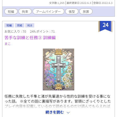
文字数 1,265
最終更新日 2022.6.3
登録日 2022.6.3
短編
拘束
アームバインダー
張型
放置
24
短編
完結
R18
お気に入り : 70
24h.ポイント : 71
苦手な訓練と任務③ 訓練編
まこ
任務に失敗した千隼と渚が先輩達から性的な訓練を受ける事にな
った話。 ※全ての話に裏描写があります。冒頭にざっくりとした
プレイ内容を記載しているので読めるものだけ読んでもらえれば
幸いです。 含まれるプレイ内容 ショタ/拘束/媚薬/くすぐり/小ス
続きを読む
カ/玩具/尿道責/連続絶頂etc. 表紙：聖奈様