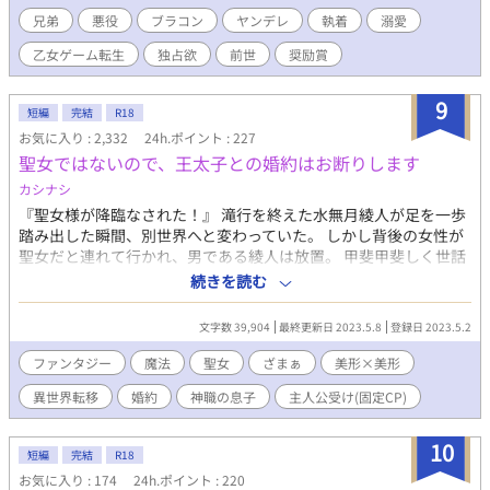
なる第一王子。 ｢いや、ゲームならともかく現実で身内が悪役に
兄弟
悪役
ブラコン
ヤンデレ
執着
溺愛
なるのわかってて放置……ってのもなぁ。何より兄さんってただ
乙女ゲーム転生
独占欲
前世
奨励賞
の寂しがり屋が拗れただけだし？それに俺が王様とか絶対無理だ
し｣ 悪役になる原因がわかっているなら、その原因を取り除けば
いい話。結果まさか兄がブラコンになるのはともかく(シスコンだ
9
短編
完結
R18
った俺にブラコンは責められない)、ヤンデレになるなんて誰が予
お気に入り : 2,332
24h.ポイント : 227
想できる？ BL小説大賞用作品。応援していただけたら嬉しいで
聖女ではないので、王太子との婚約はお断りします
す。 11月中に5万文字以上は目標にしたいためできる限り更新を
したいと考えています！休みの日に一気に書き上げて更新調整し
カシナシ
ていきたいと思います。 さっそく感想くださった方、読んでくだ
『聖女様が降臨なされた！』 滝行を終えた水無月綾人が足を一歩
さってる方、お気に入り登録していただけた方、しおり挟んでく
踏み出した瞬間、別世界へと変わっていた。 しかし背後の女性が
れてる方、ありがとうございます！とても励みになります！
聖女だと連れて行かれ、男である綾人は放置。 甲斐甲斐しく世話
10/27.21時28分HOTランキング4位確認！ありがとうございま
をしてくれる全身鎧の男一人だけ。 男同士の恋愛も珍しくない
続きを読む
す！ 10/28.19時23分人気ランキング19位、その他ランキング2位
上、子供も授かれると聞いた綾人は早々に王城から離れてイケメ
確認！ありがとうございます！ 10/28お気に入り登録数1000越
ンをナンパしに行きたいのだが、聖女が綾人に会いたいらし
え！11/5お気に入り登録数2000越え！ありがとうございます！感
文字数 39,904
最終更新日 2023.5.8
登録日 2023.5.2
く……。 ※ 全１０話完結 （Hotランキング最高15位獲得しまし
想もかなり励みになります！ありがとうございます！ありがとう
た。たくさんの閲覧ありがとうございます。）
ファンタジー
魔法
聖女
ざまぁ
美形×美形
ございます！ 2020年12月25日BL大賞にて奨励賞いただきまし
た！応援してくださった皆様ありがとうございます！
異世界転移
婚約
神職の息子
主人公受け(固定CP)
10
短編
完結
R18
お気に入り : 174
24h.ポイント : 220