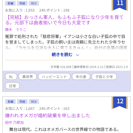
11
長編
完結
R15
お気に入り : 1,955
24h.ポイント : 198
【完結】おっさん軍人、もふもふ子狐になり少年を育て
る。元部下は曲者揃いで今日も大変です
鏑木 うりこ
冤罪で処刑された「慈悲将軍」イアンは小さな白い子狐の中で目
を覚ましてしまった。子狐の飼い主は両親に先立たれた少年ラセ
ル。 「ラセルを立派な大人に育てるきゅん！」 自分の言葉の語尾
にきゅんとかついちゃう痛みに身悶えしながら中身おっさんの子
続きを読む
狐による少年育成が始まった。 「お金、ないきゅん……」 いきな
り頓挫する所だったが、将軍時代の激しく濃い部下達が現れたの
文字数 326,988
最終更新日 2024.3.12
登録日 2023.2.9
だ。 濃すぎる部下達、冤罪の謎、ラセルの正体。いくつもの不
思議を放置して、子狐イアンと少年ラセルは成長していく。 「木
BL
異世界
ハッピーエンド
年の差
子狐と少年
の棒は神が創りたもうた最高の遊び道具だきゅん！」 「ホントだ
日常
ねぇ、イアン。ほーら、とって来て〜」 「きゅーん！ 」 今日も
もふもふ、元気です。 R18ではありません、もう一度言いま
す、R18ではありません。R15も念の為だけについています。
12
長編
完結
R18
ただ、可愛い狐と少年がパタパタしているだけでです。 完結致
お気に入り : 1,667
24h.ポイント : 163
しました。 中弛み、スランプなどを挟みつつ_:(´ཀ`」 ∠):大変申
嫌われオメガが婚約破棄を申し出ました
し訳ないですがエンディングまで辿り着かせていただきました。
ありがとうございます！
田中 乃那加
舞台は現代。これはオメガバースの世界線での物語である。