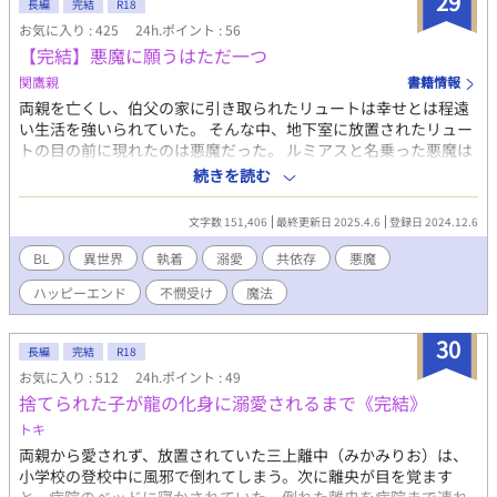
29
てそれも僕そっくりな、その子は両親からも兄弟からもかわいが
長編
完結
R18
られ甘やかされて育ったので色々な所でやらかしたので顔がそっ
お気に入り : 425
24h.ポイント : 56
くりな僕にすべての罪をきせ追放したって、優しいと思っていた
【完結】悪魔に願うはただ一つ
兄たちが笑いながら言っていたっけ、国外追放なので二度と合わ
関鷹親
書籍情報
ない僕に最後の追い打ちをかけて去っていった。 隣国でも噂を
両親を亡くし、伯父の家に引き取られたリュートは幸せとは程遠
聞いたと言っていわれのないことで暴行を受けるが頑張って生き
い生活を強いられていた。 そんな中、地下室に放置されたリュー
抜く話です
トの目の前に現れたのは悪魔だった。 ルミアスと名乗った悪魔は
リュートに「望みを叶えてやる」という。 そんな悪魔に願うこと
続きを読む
はただ一つ。 不憫属性の青年が悪魔と出会って幸せになっていく
お話。 自由気まま悪魔×不憫属性の青年
文字数 151,406
最終更新日 2025.4.6
登録日 2024.12.6
BL
異世界
執着
溺愛
共依存
悪魔
ハッピーエンド
不憫受け
魔法
30
長編
完結
R18
お気に入り : 512
24h.ポイント : 49
捨てられた子が龍の化身に溺愛されるまで《完結》
トキ
両親から愛されず、放置されていた三上離中（みかみりお）は、
小学校の登校中に風邪で倒れてしまう。次に離央が目を覚ます