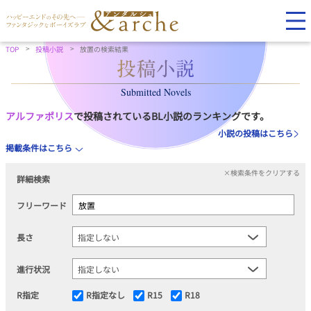
TOP
投稿小説
放置の検索結果
Submitted Novels
アルファポリス
で投稿されているBL小説のランキングです。
小説の投稿はこちら
掲載条件はこちら
×検索条件をクリアする
詳細検索
フリーワード
長さ
進行状況
R指定
R指定なし
R15
R18