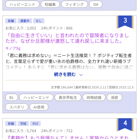
ハッピーエンド
短編集
フィギング
SM
失禁･失神･潮吹き、結腸、尿道、メス堕ち、ハッピーエンド 【冒
険の書】 →ファンタジー、触手、前立腺、時間停止(少)、潮吹
き、結腸責め、強制・連続絶頂、尿道、ハッピーエンド？ 【探偵
3
長編
連載中
なし
物語】 →強制・連続絶頂、潮吹き、甘々、ハッピーエンド 【九蓮
お気に入り : 3,002
24h.ポイント : 866
宝灯】 →鬼畜、イラマチオ、潮吹き、前立腺、連続絶頂、失神、
「自由に生きていい」と言われたので冒険者になりまし
ハッピーエンド(多分) 【2憶4000万の男】 →焦らし、攻フェラ、
たが、なぜか旦那様が激怒して連れ戻しに来ました。
メンソール、強制・連続絶頂、前立腺、潮吹き、(洗脳？)、ハッ
ピーエンド？ 【スイングボーイズ】 →3P、攻フェラ、イラマチ
キノア9g
オ、喉イキ、前立腺、強制絶頂、潮吹き、呼吸管理、ハッピーエ
「君に義務は求めない」＝ニート生活推奨！？ ポジティブ転生者
ンド 【物実の鏡】 →続編（冒険の書）、じれじれ後甘々、ストー
と、言葉足らずで愛が重い氷の伯爵様の、全力すれ違い新婚ラブ
リーメイン、ハッピーエンド 【蓼食う虫も好き好き】 →催淫、連
コメディ！ あらすじ 「君に求める義務はない。屋敷で自由に過ご
続絶頂、潮吹き、素股、青姦、甘め、ハッピーエンド 【皇帝ペン
していい」 貧乏男爵家の次男・ルシアン（前世は男子高校生）
続きを読む
ギン】 →ほんのりハーレム、攻フェラ、前立腺、連続・強制絶
は、政略結婚した若き天才当主・オルドリンからそう告げられ
頂、潮吹き、溺愛鬼畜、ハッピーエンド 【開発事業は突然に】 →
た。 冷徹で無表情な旦那様の言葉を、「俺に興味がないんだな！
文字数 286,684
最終更新日 2026.2.12
登録日 2025.12.5
視姦オナ、イラマチオ、結腸、メスイキ、前立腺、連続絶頂、強
ラッキー、衣食住保証付きのニート生活だ！」とポジティブに解
制絶頂、鬼畜、ハッピーエンド 【部屋とワセリンと鋏】 →前立
釈したルシアン。 彼はこっそり屋敷を抜け出し、偽名を使って憧
BL
ハッピーエンド
異世界転生
政略結婚
溺愛
腺、失神、強制・連続絶頂、巨根、結腸、溺愛鬼畜、ハッピーエ
れの冒険者ライフを満喫し始める。 「旦那様は俺に無関心」 そう
ンド 【しょうがあるけどしょうがない】 →敬語攻、鬼畜、ビッチ
スパダリ
AI使用
信じて、半年間ものんきに遊び回っていたルシアンだったが、あ
受、山芋、生姜(フィギング)、前立腺、強制・連続絶頂、ハッピ
る日クエスト中に怪我をしてしまう。 バレたら怒られるかな……
ーエンド 【頭が痛いと言ってくれ！】 →催眠(脳イキ)、焦らし、
とビクビクしていた彼の元に現れたのは、顔面蒼白で息を切らし
4
強制・連続絶頂、潮吹き、ハッピーエンド エロだけ欲しい方は*
長編
完結
R18
た旦那様で――！？ 「君が怪我をしたと聞いて、気が狂いそうだ
マークを探してください。 プロットもなければ登場人物も全く考
お気に入り : 5,764
24h.ポイント : 752
った……！」 怒鳴られるかと思いきや、折れるほど強く抱きしめ
えずに書き進める行き当たりばったり作品ばかりです。 容姿の描
【書籍化】もう我慢なんてしません！家族からうとまれ
られて困惑。 えっ、放置してたんじゃなかったの？ なんでそんな