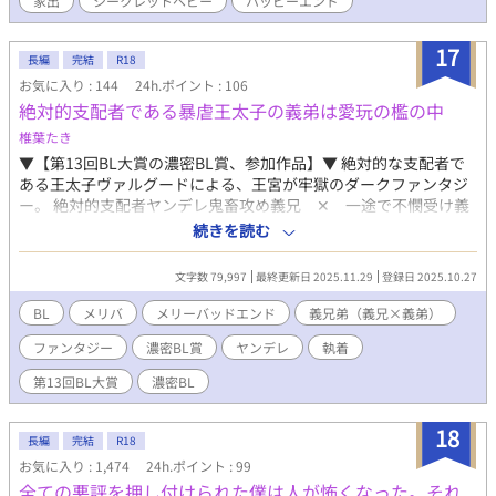
家出
シークレットベビー
ハッピーエンド
イ。 翌日にフレイが馬乗りになって誘惑し、ようやく身も心も
ひとつになった。 順調に愛を育んでいた。 そう思っていたの
だが、半年後。 義父のとある発言により、ふたりは愛のない典
17
長編
完結
R18
型的な政略結婚だったことを知ってしまう。 ショックを受ける
お気に入り : 144
24h.ポイント : 106
フレイ。 そこにヴァレリオの元婚約者も現れて――！？ ヴァ
絶対的支配者である暴虐王太子の義弟は愛玩の檻の中
レリオには好きな人と結ばれてほしいと願うフレイは、身を引く
ことにしたのだが……。 美形のレジェンド（42） × 一途な
椎葉たき
可愛い系美青年（18） 女性も登場しますが、恋愛には発展しま
▼【第13回BL大賞の濃密BL賞、参加作品】▼ 絶対的な支配者で
せん。 ※ R-18 ※はイチャイチャ回なので、苦手な方は飛ば
ある王太子ヴァルグードによる、王宮が牢獄のダークファンタジ
してくださって大丈夫です(`･ω･´)ゞ
ー。 絶対的支配者ヤンデレ鬼畜攻め義兄 ✕ 一途で不憫受け義
弟 CP固定、両想い、軟禁、倫理観なし 調教、言葉責め、乳首責
続きを読む
め、鞭打ち、中出し、メス堕ち、ほぼ性奴隷 濡れ場シーンは
「◆」マーク 処刑シーンから始まりますが、巻き戻りものではあ
文字数 79,997
最終更新日 2025.11.29
登録日 2025.10.27
りません。エピローグは物語の結末です。 絶対悪を書きたいがた
めに書き始めました。メリーバッドエンドです。 あらすじ： 義兄
BL
メリバ
メリーバッドエンド
義兄弟（義兄×義弟）
ヴァルグードが、王族の血が一滴も入っていない義弟フェレル
ファンタジー
濃密BL賞
ヤンデレ
執着
を、犬猫を欲しがるみたいに国王に強請って譲り受け、幼児の頃
から自分だけのものになるよう洗脳した。 王族の血が一滴も入っ
第13回BL大賞
濃密BL
ていないのに王族に加えられている卑しい血として、役立たずだ
と虐げられるフェレルは、唯一の味方だと信じて義兄を慕う。
18
義兄を密かに思うフェレルは、婚約者をあてがわれて絶望した。
長編
完結
R18
捨てられる恐怖に、ヴァルグードへの依存をより強くする。 褥
お気に入り : 1,474
24h.ポイント : 99
教育で辱めを受け、淫乱だと罵られる。 勉強部屋に拘束され鞭
全ての悪評を押し付けられた僕は人が怖くなった。それ