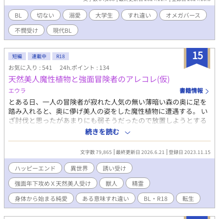
りだった。相手はクラスメイトで特に話した事もない顔の整った
寡黙な青年だった。 時は流れて大学生になったが、僕達は相も変
BL
切ない
溺愛
大学生
すれ違い
オメガバース
わらず一緒にいた。番になった際に特に解消する理由がなかった
不憫受け
現代BL
為放置していたが、ある日自身が病に掛かってしまい事は一変す
る。 死のカウントダウンを知らされ、どうせ死ぬならΩである事
に縛られず自由に生きたいと思うようになり、ようやくこのタイ
15
短編
連載中
R18
ミングで番の解消を提案するが... 運命で結ばれた訳じゃない二人
お気に入り : 541
24h.ポイント : 134
が、不器用ながらに関係を重ねて少しずつ寄り添っていく溺愛ラ
天然美人魔性植物と強面冒険者のアレコレ(仮)
ブストーリー。 (※) 過激表現のある章に付けています。 *** 攻め
視点 ※当作品がフィクションである事を理解して頂いた上で何で
エウラ
書籍情報
もOKな方のみ拝読お願いします。 扉絵 YOHJI@yohji_fanart様
とある日、一人の冒険者が寂れた人気の無い薄暗い森の奥に足を
(無断転載×)
踏み入れると、奥に儚げ美人の姿をした魔性植物に遭遇する。 い
ざ討伐と思ったがあまりにも弱そうだったので放置しようとする
と、魔性植物は一度で良いから栄養(精液)が欲しいという。 のほ
続きを読む
ほん儚げ美人の魔性植物が強面冒険者を誘い受けする話です。 こ
の世界は女性もいます。同性同士の恋愛結婚も普通にあります。
文字数 79,865
最終更新日 2026.6.21
登録日 2023.11.15
たぶん子供は魔法でご都合主義的な？ 考えていないと思います
（笑）。 タイトル浮かばなかったので(仮)ですが、良いのが浮か
ハッピーエンド
異世界
誘い受け
んだら変えるかも。 思い付いて書いたので内容は有って無いよう
強面年下攻めＸ天然美人受け
獣人
精霊
なモノです。笑って流して下さい。 Ｒ18なので＊印です。 ※一話
目が長いのは、ショートで終わる予定だったため。何話か続きを
身体から始まる純愛
ある意味すれ違い
BL・R18
転生
書こうと思って、短編扱いで連載中に変更になります。 更新は気
長にお待ち下さい。