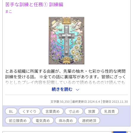
苦手な訓練と任務① 訓練編
まこ
とある組織に所属する由麗が、先輩の柚木・七彩から性的な拷問
訓練を受ける話。 ※全ての話に裏描写があります。冒頭にざっく
りとしたプレイ内容を記載しているので読めるものだけ読んでも
らえれば幸いです。 含まれるプレイ内容 拘束/くすぐり/言葉責/媚
続きを読む
薬/寸止/放置/乳首責/前立腺責/玩具/電気責/焦らし/連続絶頂/痒み
責め ※リクエスト作品etc.にはたくさんの訓練シリーズの番外編
文字数 50,350
最終更新日 2024.6.4
登録日 2023.11.30
を掲載しています 表紙：聖奈様
BL
くすぐり
言葉責め
寸止め
放置
乳首責
前立腺責め
電気責め
痒み責め
連続絶頂