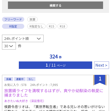
フリーワード
放置
R指定
R指定なし
R15
R18
件
324
件
1
/ 11
Next
ページ
1
長編
連載中
なし
お気に入り : 578
24h.ポイント : 7,995
放置婿ライフを満喫するはずが、爽やか幼馴染の執愛に
捕まりました
あきたいぬ大好き（深凪雪花）
侯爵令息リオは、『異世界転生者』である兄レオの思いがけない