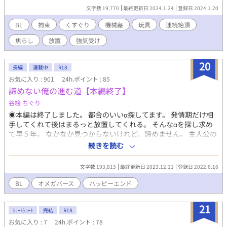
受けetc. ※別シリーズ・リクエスト作品etc.のSpecial②CROSS
文字数 19,770
最終更新日 2024.1.24
登録日 2024.1.20
OVERにて、訓練・任務シリーズと世界線が交わりました。篠田×
未南の番外編は今後リクエスト作品etc.に投稿するので、このシ
BL
拘束
くすぐり
機械姦
玩具
連続絶頂
リーズは完結にしました。
焦らし
放置
強気受け
20
長編
連載中
R18
お気に入り : 901
24h.ポイント : 85
諦めない俺の進む道【本編終了】
谷絵 ちぐり
◉本編は終了しました。 都合のいいα探してます。 発情期だけ相
手してくれて後はまるっと放置してくれる。 そんなαを探し求め
て早５年。 なかなか見つからないけれど、諦めません。 主人公の
過去が重くてしんどいです。 嫌な女も出てきます。 苦手な方はご
続きを読む
注意ください。 ※『選ばれない僕の生きる道』と同じ世界線です
が、これだけでも問題ありません ※地名などは架空(と作者が思っ
文字数 193,813
最終更新日 2023.12.11
登録日 2022.6.16
てる)のものです ※設定は独自のものです ※加筆修正版をムーン
ライトノベルズに掲載しています。
BL
オメガバース
ハッピーエンド
21
ｼｮｰﾄｼｮｰﾄ
完結
R18
お気に入り : 7
24h.ポイント : 78