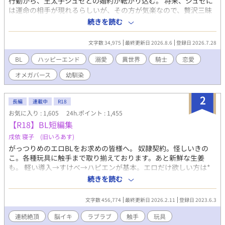
行動から、王太子ジュゼとの婚約が転がり込む。 将来、ジュゼに
は運命の相手が現れるらしいが、その方が気楽なので、贅沢三昧
な後宮暮らしを楽しみにしていた。 十数年後、無事にジュゼに婿
続きを読む
入りして子どもを授かるが、なんと幼馴染に下賜されることにな
り……？
文字数 34,975
最終更新日 2026.8.6
登録日 2026.7.28
BL
ハッピーエンド
溺愛
異世界
騎士
恋愛
オメガバース
幼馴染
2
長編
連載中
R18
お気に入り : 1,605
24h.ポイント : 1,455
【R18】BL短編集
戌依 寝子 (旧いろあす)
がっつりめのエロBLをお求めの皆様へ。 奴隷契約。怪しいきの
こ。各種玩具に触手まで取り揃えております。あと新鮮な生姜
も。 軽い導入→すけべ→ハピエンが基本。エロだけ欲しい方は*
マークを探してください。 各話の内容を下記よりご参照の上お好
続きを読む
みのお話をお読みいただければと思います。 お気に召すものがあ
りますように。 【のんびり雑談】 →敬語、言葉攻め、強制・連続
文字数 456,774
最終更新日 2026.2.11
登録日 2023.6.3
絶頂、前立腺、潮吹き 【ロングアイランド・アイスティー】 →甘
め、攻フェラ、誘い受、ハッピーエンド 【家なき子】 →玩具(ロ
連続絶頂
脳イキ
ラブラブ
触手
玩具
ーター、ニプルクリップ、ディルド、ブジー)･前立腺･強制絶頂･