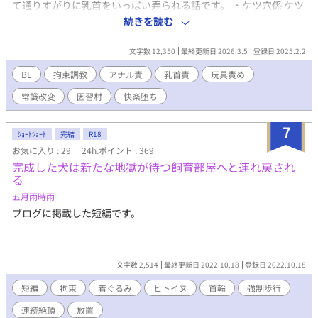
て通りすがりに乳首をいっぱい弄られる話です。 ・ケツ穴係 ケツ
穴を自由に使われる係が与えられる世界の話です。 ・村の因習に
続きを読む
逆らった末路 村の因習に逆らった男が儀式の中で凌辱される話で
す。
文字数 12,350
最終更新日 2026.3.5
登録日 2025.2.2
BL
拘束調教
アナル責
乳首責
玩具責め
常識改変
因習村
快楽堕ち
7
ｼｮｰﾄｼｮｰﾄ
完結
R18
お気に入り : 29
24h.ポイント : 369
完成した犬は新たな地獄が待つ飼育部屋へと連れ戻され
る
五月雨時雨
ブログに掲載した短編です。
文字数 2,514
最終更新日 2022.10.18
登録日 2022.10.18
短編
拘束
着ぐるみ
ヒトイヌ
首輪
強制歩行
連続絶頂
放置