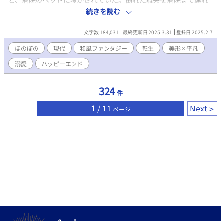
と、病院のベッドに寝かされていた。倒れた離央を病院まで連れ
て来てくれたのは、長い黒髪に紫色の瞳をした綺麗な顔立ちの男
続きを読む
性だった。彼は峯滝氷雨（みねたきひさめ）と名乗り、離央の家
庭環境を知って「風邪が治るまで俺のお家で療養しよう」と提案
文字数 184,031
最終更新日 2025.3.31
登録日 2025.2.7
する。 前世で悪鬼殲滅部隊の隊長だった龍の化身×両親から愛さ
れず捨てられてしまった男の子（化身の伴侶）。 短編「雨音に包
ほのぼの
現代
和風ファンタジー
転生
美形×平凡
まれて」の現代ifの物語です。本編を読まなくても大丈夫ですが、
溺愛
ハッピーエンド
本編も読むと分かりやすいと思います。 ※虐待、毒親などの描写
あり。 R18はサブCPのみ（水を司る龍の化身×学校の先生）。 こ
の作品は自サイトと『小説家になろう』のムーンライトノベルズ
324
件
様にも掲載しています。
1
/ 11
Next
ページ