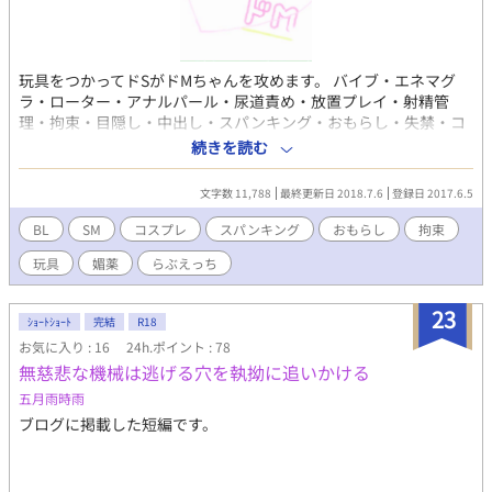
玩具をつかってドSがドMちゃんを攻めます。 バイブ・エネマグ
ラ・ローター・アナルパール・尿道責め・放置プレイ・射精管
理・拘束・目隠し・中出し・スパンキング・おもらし・失禁・コ
スプレ・S字結腸・フェラ・イマラチオなどです。 2人は両思いで
続きを読む
す。 ￣￣￣￣￣￣￣￣
文字数 11,788
最終更新日 2018.7.6
登録日 2017.6.5
BL
SM
コスプレ
スパンキング
おもらし
拘束
玩具
媚薬
らぶえっち
23
ｼｮｰﾄｼｮｰﾄ
完結
R18
お気に入り : 16
24h.ポイント : 78
無慈悲な機械は逃げる穴を執拗に追いかける
五月雨時雨
ブログに掲載した短編です。