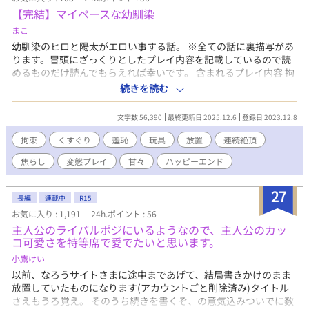
【完結】マイペースな幼馴染
まこ
幼馴染のヒロと陽太がエロい事する話。 ※全ての話に裏描写があ
ります。冒頭にざっくりとしたプレイ内容を記載しているので読
めるものだけ読んでもらえれば幸いです。 含まれるプレイ内容 拘
束/くすぐり/耳責/羞恥/玩具/放置/アイス/乳首責/へそ責/連続絶頂/
続きを読む
焦らし/言葉責/チョコレートプレイ/電話/前立腺責/ドライオーガ
ズム/嫉妬/催眠術/射精管理/挿入有/甘々etc. ※完結にしています
文字数 56,390
最終更新日 2025.12.6
登録日 2023.12.8
が、書きたくなったら突然番外編を書く可能性があります。
拘束
くすぐり
羞恥
玩具
放置
連続絶頂
焦らし
変態プレイ
甘々
ハッピーエンド
27
長編
連載中
R15
お気に入り : 1,191
24h.ポイント : 56
主人公のライバルポジにいるようなので、主人公のカッ
コ可愛さを特等席で愛でたいと思います。
小鷹けい
以前、なろうサイトさまに途中まであげて、結局書きかけのまま
放置していたものになります(アカウントごと削除済み)タイトル
さえもうろ覚え。 そのうち続きを書くぞ、の意気込みついでに数