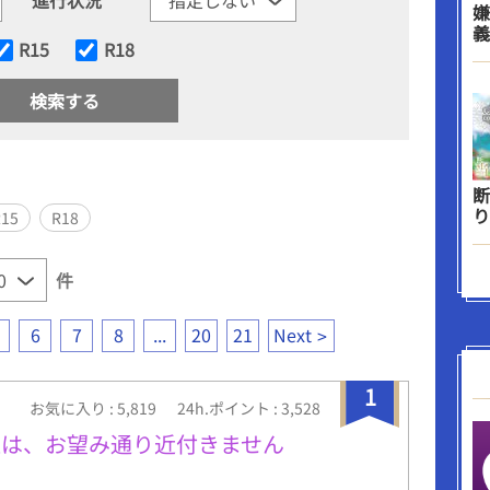
嫌
義
R15
R18
断
り
R15
R18
件
6
7
8
...
20
21
Next
1
お気に入り : 5,819
24h.ポイント : 3,528
息は、お望み通り近付きません