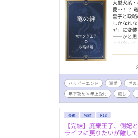
大型犬系・
愛…！？ 
皇子と政略
しかなれな
ヤ」に変装
――かと思
と出会って
ちに、皇子
めて…。 
寄りドラゴ
す！ スト
い）があり
ハッピーエンド
溺愛
め 執着攻
ざま
け 童貞受
年下攻め×年上受け
癒し
ー 異世界
長編
完結
R18
【完結】廃棄王子、側妃
ライフに戻りたいが離して