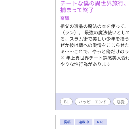
チートな僕の異世界旅行
捕まって終了
奈織
祖父の遺品の魔法の本を使って
（ラン）。 最強の魔法使いとし
ろ、スラム街で美しい少年を拾う
ぜか彼は藍への愛情をこじらせた
ぁ……これで、やっと俺だけのラ
× 年上異世界チート鈍感美人受
やりな性行為があります
BL
ハッピーエンド
溺愛
長編
連載中
R18