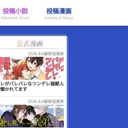
投稿小説
投稿漫画
Submitted Novels
Submitted Manga
2026.8.6最新話更新
レがバレバレなツンデレ猫獣人
懐かれてます
2026.8.6最新話更新