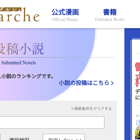
公式漫画
書籍
Official Manga
Published Books
Submitted Novels
L小説のランキングです。
小説の投稿はこちら
デ
に
×検索条件をクリアする
進行状況