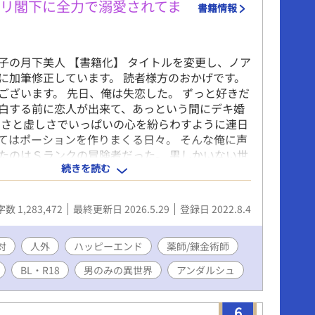
リ閣下に全力で溺愛されてま
書籍情報
子の月下美人 【書籍化】 タイトルを変更し、ノア
に加筆修正しています。 読者様方のおかげです。
ございます。 先日、俺は失恋した。 ずっと好きだ
白する前に恋人が出来て、あっという間にデキ婚
しさと虚しさでいっぱいの心を紛らわすように連日
てはポーションを作りまくる日々。 そんな俺に声
たのはＳランクの冒険者だった。 男しかいない世
続きを読む
妊娠出来ます。人族以外の種族もいます。異種婚
に出産表現はありません。 ※オメガバースっぽい
すがバース性はありません。（発情期やフェロモ
数 1,283,472
最終更新日 2026.5.29
登録日 2022.8.4
ります） 不定期更新です。 Ｒ18には＊付きます。
対
人外
ハッピーエンド
薬師/錬金術師
BL・R18
男のみの異世界
アンダルシュ
6