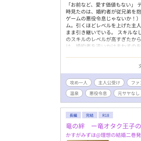
「お前など、愛す価値もない」 
時見たのは、婚約者が従兄弟を抱
ゲームの悪役令息じゃないか！）
ム。引くほどレベルを上げた主
まま引き継いでいる。 スキルな
のスキルのレベルが高すぎたから
は、婚約者を追いかけまわすのを
元婚約者と従兄弟には近付かない
度。 3/7 完結しました！ ※主
グ1位、ありがとうございました
い込めた作品となりました！ああああ
さんの閲覧、イイね、エール、感想
攻め一人
主人公受け
ファ
がとうございます！(●′ω`人′ω`
温泉
悪役令息
元サヤなし
長編
完結
R18
竜の絆 ー竜オタク王子
かすがみずほ@理想の結婚二巻