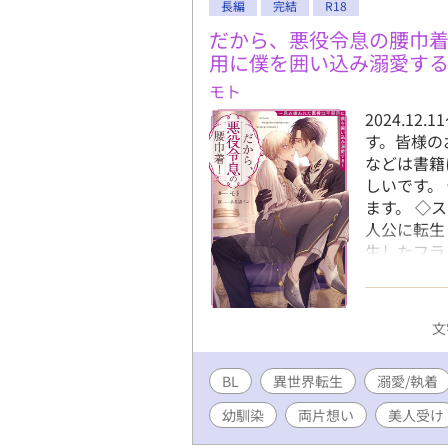
長編
完結
R18
だから、悪役令息の腰巾
用に僕を囲い込み溺愛す
モト
2024.1
す。皆様の
などは書籍
しいです。
ます。 ◇
人公に転生
生したフラ
に取り入ろ
匹狼。周囲
モンに寄り
文
意する──
ったフラン
BL
異世界転生
になって─
溺愛/執着
外編＊がご
幼馴染
両片想い
美人受け
総受けでは