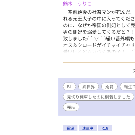
鏑木 うりこ
空前絶後の社畜マンが死んだ。
れる元王太子の中に入ってくださ
のに、なぜか帝国の側妃として
男の側妃を溺愛してくるだと？！ 
致しました( ´ ▽ ` )緩い番
オス＆クロードがイチャイチャ
愛いけれどムカつくあの子！ 
さん達が温泉へ行く話 ○孫が
ムの話） ○なんかウチの村で
スの話） ○ブラックラム（危
ならば やっと完結表記に致し
がとうございました～！
BL
異世界
溺愛
転生
見切り発車したのに到着しました
完結
長編
連載中
R18