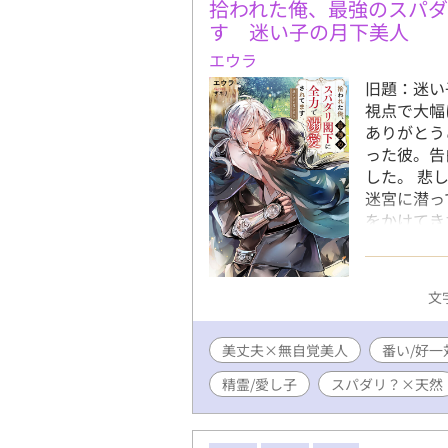
拾われた俺、最強のスパダ
す 迷い子の月下美人
エウラ
旧題：迷い
視点で大幅
ありがとう
った彼。告
した。 悲
迷宮に潜っ
をかけてき
界で誰でも
可能。作中
所がありま
文字
ンなどはあ
美丈夫×無自覚美人
番い/好一
精霊/愛し子
スパダリ？×天然