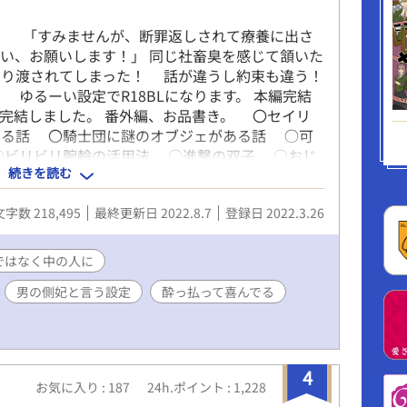
 「すみませんが、断罪返しされて療養に出さ
い、お願いします！」 同じ社畜臭を感じて頷いた
売り渡されてしまった！ 話が違うし約束も違う！
ゆるーい設定でR18BLになります。 本編完結
外編も完結しました。 番外編、お品書き。 〇セイリ
する話 〇騎士団に謎のオブジェがある話 ○可
○ビリビリ腕輪の活用法 ○進撃の双子 ○おじ
続きを読む
可愛いだけだなんて誰が言った？（孫に嫉妬するラ
美人が田んぼ作ってんだが？（田んぼを耕すディエ
文字数 218,495
最終更新日 2022.8.7
登録日 2022.3.26
なく闇落ちするラム） ○あの二人に子供がいた
ました。長い間＆たくさんのご声援を頂き誠にあり
ではなく中の人に
男の側妃と言う設定
酔っ払って喜んでる
4
お気に入り : 187
24h.ポイント : 1,228