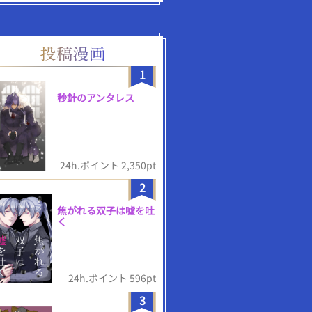
1
秒針のアンタレス
24h.ポイント 2,350pt
2
焦がれる双子は嘘を吐
く
24h.ポイント 596pt
3