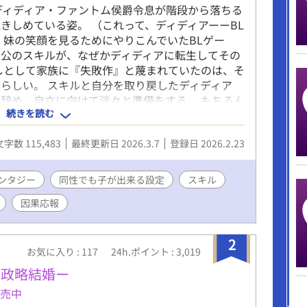
ディディア・ファントム侯爵令息が階段から落ちる
きしめている姿。 （これって、ディディアーーBL
 妹の笑顔を見るためにやりこんでいたBLゲー
人公のスキルが、なぜかディディアに転生してその
しとして家族に『失敗作』と蔑まれていたのは、そ
らしい。 スキルと自分を取り戻したディディア
辞め、自立に向けて淡々と準備をする。 もちろん
続きを読む
ので、絡んでこないでいただけます？ 十万文字程
人公：マイペース美人受け ※女性向けHOTランキン
文字数 115,483
最終更新日 2026.3.7
登録日 2026.2.23
。完結までの12日間に渡り、ほとんど2〜5位と食
りがとうございます……！｡ﾟ(ﾟ´Д`ﾟ)ﾟ｡ たく
は、作者の血肉になります……！(o´ω`o)あり
ンタジー
同性でも子が出来る設定
スキル
●)
因果応報
2
お気に入り : 117
24h.ポイント : 3,019
の政略結婚ー
発売中