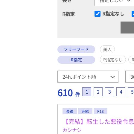
R指定なし
R指定
フリーワード
美人
R指定
R指定なし
610
1
2
3
4
5
件
長編
完結
R18
【完結】転生した悪役令
カシナシ