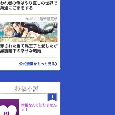
われ者の俺はやり直しの世界で
弟達にごまをする
2026.8.6最新話更新
罪された当て馬王子と愛したが
黒龍陛下の幸せな結婚
公式漫画をもっと見る
1
本編なんて知りません
ッ！