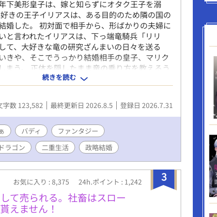
年下美形皇子は、嫁と知らずにオタク王子を溺
竜好きの王子イリアスは、ある目的のため隣の国の
結婚した。 初対面で相手から、形ばかりの夫婦に
いと言われたイリアスは、下っ端竜騎兵「リリ
して、大好きな竜の研究ざんまいの日々を送る
いきや、そこでうっかり結婚相手の皇子、マリク
しまう。 正体を隠したまま竜の乗り方を教えるう
続きを読む
は自分の嫁とも知らず、「リリヤ」に執着しはじ
すれ違いながらも夫婦になっていく二人のコメディ
ンファンタジー。 ハッピーエンド&完結保証で
文字数 123,582
最終更新日 2026.8.5
登録日 2026.7.31
ーリー上、男性妊娠可能表現（オメガバース ではな
ます。お楽しみください⭐︎ 攻 肉体派 美形攻
め 年下攻め 大型犬攻め 受 頭脳派 年上受
ぁ
バディ
ファンタジー
け 地味受け↔︎美人受け（スイッチ） ストーリ
ドラゴン
二重生活
政略結婚
ファンタジー 癒し すれ違い じれじれ
3
お気に入り : 8,375
24h.ポイント : 1,242
として売られる。社畜はスロー
貰えません！