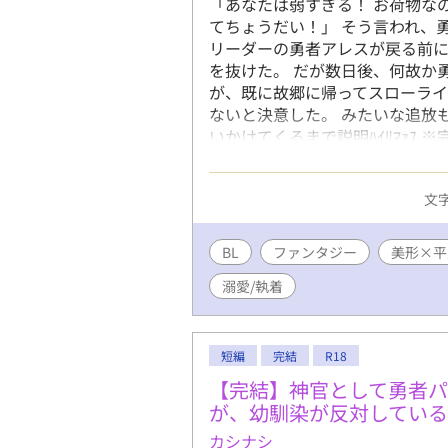
「あなたは弱すぎる！ お荷物な
てちょうだい！」 そう言われ、
リーダーの勇者アレスが戻る前
を抜けた。 だが数日後、何故か
が、既に故郷に帰ってスローラ
ないと決意した。 みたいな追放
いかけてくるまで説明ﾊｲﾘﾏｧｽ
ました！ シレッとBL大賞に応
ます！
文字
BL
ファンタジー
美形×平
溺愛/執着
短編
完結
R18
【完結】神官として勇者パ
が、幼馴染が反対している
カシナシ