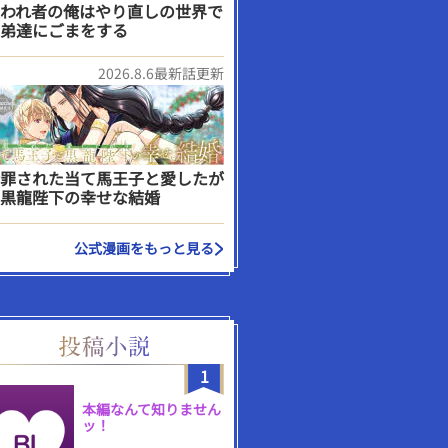
われ者の俺はやり直しの世界で
弟達にごまをする
2026.8.6最新話更新
罪された当て馬王子と愛したが
黒龍陛下の幸せな結婚
公式漫画をもっと見る
1
本編なんて知りません
ッ！