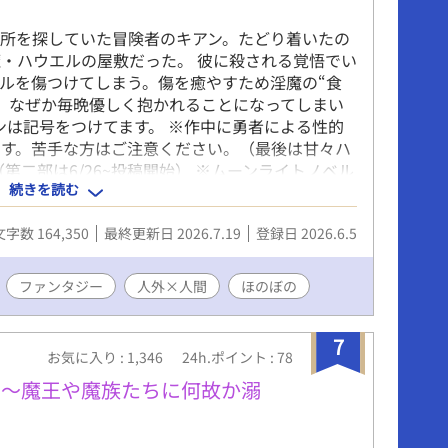
所を探していた冒険者のキアン。たどり着いたの
・ハウエルの屋敷だった。 彼に殺される覚悟でい
ルを傷つけてしまう。傷を癒やすため淫魔の“食
、なぜか毎晩優しく抱かれることになってしまい
シーンは記号をつけてます。 ※作中に勇者による性的
ます。苦手な方はご注意ください。（最後は甘々ハ
第二部は6/26~投稿開始） ※ムーンライトノベル
続きを読む
文字数 164,350
最終更新日 2026.7.19
登録日 2026.6.5
ファンタジー
人外×人間
ほのぼの
7
お気に入り : 1,346
24h.ポイント : 78
り～魔王や魔族たちに何故か溺