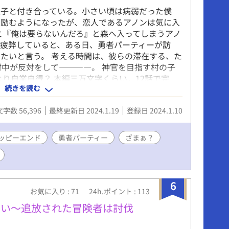
息子と付き合っている。小さい頃は病弱だった僕
に励むようになったが、恋人であるアノンは気に入
と『俺は要らないんだろ』と森へ入ってしまうアノ
疲弊していると、ある日、勇者パーティーが訪
たいと言う。 考える時間は、彼らの滞在する、た
村中が反対をして――――。 神官を目指す村の子
より自業自得？ 本編三万文字くらい。12話で完
続きを読む
いぶコメディ寄り。 サクッとお読みいただけると
キング最高17位、いただきました！本作を読んで頂
文字数 56,396
最終更新日 2024.1.19
登録日 2024.1.10
ッピーエンド
勇者パーティー
ざまぁ？
6
お気に入り : 71
24h.ポイント : 113
たい～追放された冒険者は討伐