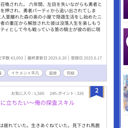
召喚された。 六年間、左目を失いながらも勇者と
印を押され、勇者パーティから追い出されてしま
に人里離れた森の奥の小屋で隠遁生活をし始めたニ
勇者の重圧から解放された彼は没落人生を楽しもう
ーティとして今も戦っている筈の騎士が彼の前に現
文字数 43,093
最終更新日 2025.6.20
登録日 2025.6.17
編
イケメン×平凡
追放
完結
2
お気に入り : 1,560
24h.ポイント : 326
役に立ちたい〜俺の探査スキル
は疲れていた。生きあぐねていた。見下され馬鹿