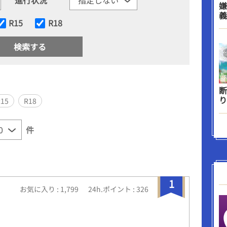
嫌
義
R15
R18
断
り
R15
R18
件
1
お気に入り : 1,799
24h.ポイント : 326