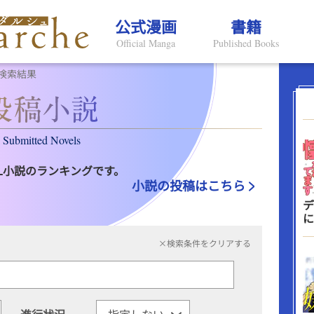
公式漫画
書籍
Official Manga
Published Books
検索結果
Submitted Novels
L小説のランキングです。
小説の投稿はこちら
デ
に
×検索条件をクリアする
進行状況