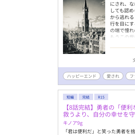
にされ、な
しても認め
から逃れる
行を目にす
の端で憧れ
もうこの世
断とうとし
てしまう。
のだった。
縮させてい
年齢指定表
ハッピーエンド
愛され
人の時間を
フ
短編
完結
R15
【8話完結】勇者の「便利
救うより、自分の幸せを
キノア9g
「君は便利だ」と笑った勇者を