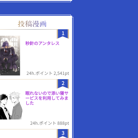
1
秒針のアンタレス
24h.ポイント 2,541pt
2
眠れないので添い寝サ
ービスを利用してみま
した
24h.ポイント 888pt
3