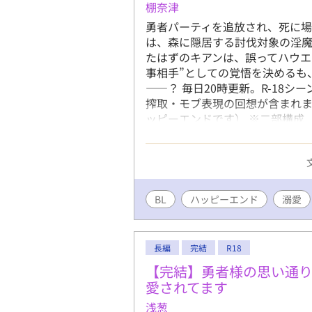
棚奈津
勇者パーティを追放され、死に場
は、森に隠居する討伐対象の淫魔
たはずのキアンは、誤ってハウエ
事相手”としての覚悟を決めるも
――？ 毎日20時更新。R-18
搾取・モブ表現の回想が含まれ
ッピーエンドです） ※二部構成（
ズにも掲載
BL
ハッピーエンド
溺愛
長編
完結
R18
【完結】勇者様の思い通
愛されてます
浅葱