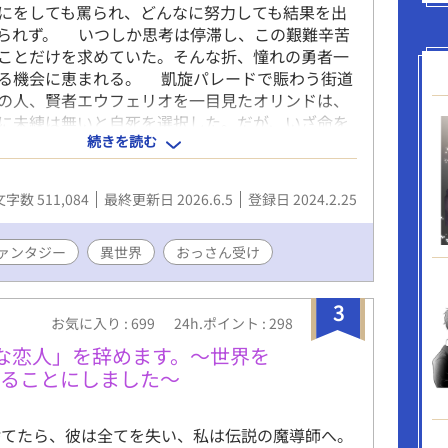
にをしても罵られ、どんなに努力しても結果を出
られず。 いつしか思考は停滞し、この艱難辛苦
ことだけを求めていた。そんな折、憧れの勇者一
る機会に恵まれる。 凱旋パレードで賑わう街道
の人、賢者エウフェリオを一目見たオリンドは、
に未練は無いと自死を選択した。だが、いざ命を
続きを読む
たその時、あろうことかエウフェリオに阻止され
しかもどういう訳だか勇者パーティに勧誘された
 これまでの人生で身も心も希望も何もかもを萎
文字数 511,084
最終更新日 2026.6.5
登録日 2024.2.25
たオリンドの、新しく楽しい冒険が始まる。 ※
現は「賢者様が大好きだからお役に立ちたい〜大
探査版〜」にて一部抜粋形式で投稿しています
ァンタジー
異世界
おっさん受け
3
お気に入り : 699
24h.ポイント : 298
な恋人」を辞めます。～世界を
守ることにしました～
捨てたら、彼は全てを失い、私は伝説の魔導師へ。