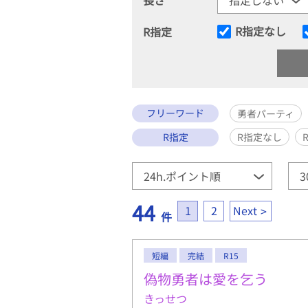
R指定なし
R指定
フリーワード
勇者パーティ
R指定
R指定なし
44
1
2
Next
件
短編
完結
R15
偽物勇者は愛を乞う
きっせつ