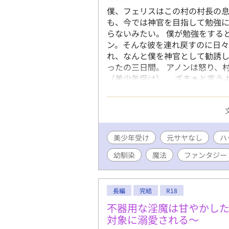
僕、フェリスはこの村の村長の
も、今では神官を目指して勉強
らないみたい。 僕が勉強をする
ン。そんな彼を連れ戻すのに日々
れ、なんと僕を神官として勧誘し
ったの三日間。 アノンは怒り、
（美少年受け）。 ざまぁと言う
結。 番外編二万文字くらい。だ
思います。 ※女性向けHotラン
きありがとうございます。
美少年受け
元サヤなし
ハ
幼馴染
魔法
ファンタジー
長編
完結
R18
不器用な淫魔は甘やかし
対象に溺愛される～