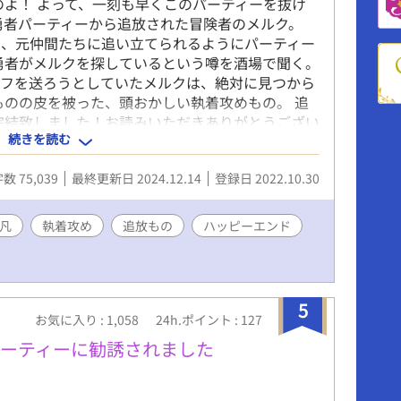
のよ！ よって、一刻も早くこのパーティーを抜け
勇者パーティーから追放された冒険者のメルク。
に、元仲間たちに追い立てられるようにパーティー
勇者がメルクを探しているという噂を酒場で聞く。
イフを送ろうとしていたメルクは、絶対に見つから
ものの皮を被った、頭おかしい執着攻めもの。 追
 ※完結致しました！お読みいただきありがとうござい
続きを読む
募していました！良ければ投票よろしくおねがいし
数 75,039
最終更新日 2024.12.14
登録日 2022.10.30
凡
執着攻め
追放もの
ハッピーエンド
5
お気に入り : 1,058
24h.ポイント : 127
ーティーに勧誘されました