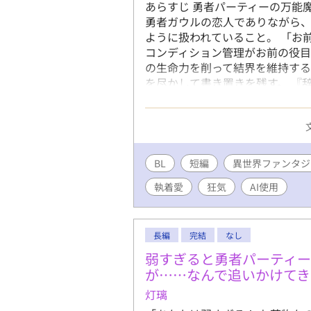
あらすじ 勇者パーティーの万能
勇者ガウルの恋人でありながら
ように扱われていること。 「お
コンディション管理がお前の役目
の生命力を削って結界を維持す
を尽かして書き置きを残す。 『
ティーは地獄に落ちた。 不味い
アスは隣国の公爵に見初められ
と敬意を与えられていた。 これ
を失った攻めがプライドも聖剣
構築の物語。 【勇者×魔導師／
BL
短編
異世界ファンタジ
せ）がメインの作品です。 ※糖
執着愛
狂気
AI使用
は受けの忠実な「番犬」になりま
長編
完結
なし
弱すぎると勇者パーティー
が……なんで追いかけてき
灯璃