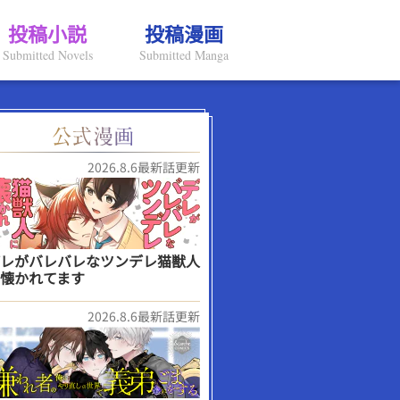
投稿小説
投稿漫画
Submitted Novels
Submitted Manga
2026.8.6最新話更新
レがバレバレなツンデレ猫獣人
懐かれてます
2026.8.6最新話更新