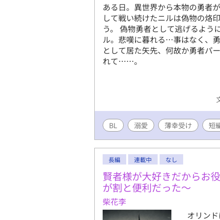
ある日。異世界から本物の勇者が
して戦い続けたニルは偽物の烙
う。 偽物勇者として逃げるよう
ル。悲嘆に暮れる…事はなく、
として居た矢先、何故か勇者パ
れて……。
BL
溺愛
薄幸受け
短
長編
連載中
なし
賢者様が大好きだからお
が割と便利だった〜
柴花李
オリンド