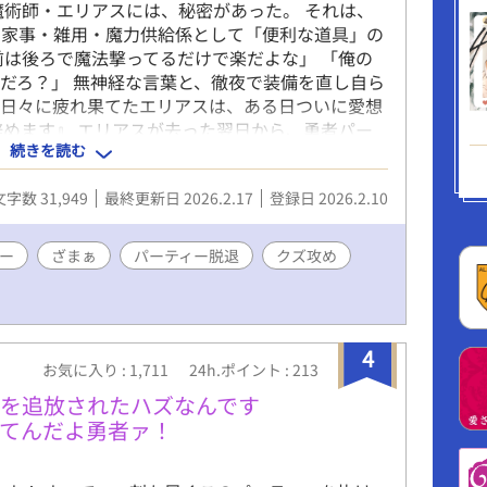
魔術師・エリアスには、秘密があった。 それは、
、家事・雑用・魔力供給係として「便利な道具」の
前は後ろで魔法撃ってるだけで楽だよな」 「俺の
だろ？」 無神経な言葉と、徹夜で装備を直し自ら
る日々に疲れ果てたエリアスは、ある日ついに愛想
辞めます』 エリアスが去った翌日から、勇者パー
続きを読む
飯、腐るアイテム、機能しない防御。 一方、エリ
、国宝級の魔導師として華麗に転身し、正当な評価
文字数 31,949
最終更新日 2026.2.17
登録日 2026.2.10
は、自分の価値に気づいた受けが幸せになり、全て
も捨てて「狂犬」のような執着を見せるまでの、再
クズ勇者の転落劇】 ※攻めへのざまぁ要素（曇ら
ー
ざまぁ
パーティー脱退
クズ攻め
度低め／精神的充足度高め ※最後の最後に、攻め
す。 全8話。
4
お気に入り : 1,711
24h.ポイント : 213
を追放されたハズなんです
てんだよ勇者ァ！