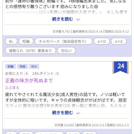
前作「運命の番保険」続編です。 ⭐︎棋理編出来ました。 気になる
との感想有り難うございます 励みになりました😄
————————///// ⭐︎手厚いが補償が人気です。⭐︎ もしも愛す
るパートナーがαだったら、Ωだったら、もしも運命の番に出会っ
続きを読む
てしまったら。 そんな貴方には「運命の番保険」保険料はリー
ズナブル。無事に満期を迎えますと高額な返戻金あり。さあ、あ
文字数 9,792
最終更新日 2023.4.14
登録日 2023.4.12
なたも愛するパートナーと金婚式を目指しましょう。 資料は請求
はこちら。今ならWEB限定割引実施中。お問い合わせはお気軽
BL
短編
オメガバース（独自設定有り）
α×Ω
α×β
に。 0120-xxxx-xxxまで。 ————————///// という架空の保
寝取られ（NTR）要素あり
切ない
険があるオメガバースの世界のお話。 お互いの伴侶が運命の番だ
った、二組の夫夫。前作尊の伴侶だった棋理のお話です。 暗いで
す。希望があるかは見る人によるかと。書いてる人はバドエンで
24
短編
完結
R15
はないと思ってます。運命に翻弄されたα、棋理の物語。 良かった
お気に入り : 6
24h.ポイント : 0
見てやってください。 オメガバース独自設定あり。 地雷もちの皆
正義の味方が死ぬまで
様は自己防衛お願いします。 読後の記憶削除は筆者の能力では無
理ですからね。よくよくお気をつけて〜。 ⭐︎三話完結しました。
とぶまえ
疲れてやさぐれてる魔法少女(成人男性)の話です。ノリは軽いで
すが全体的に暗いです。キャラの貞操観念ががばがばです。 設定
スラッジ 魔法少女歴3年の青年(24) 青い髪に黄色い目。 もともと
は非行に走っていたはた迷惑な人間。金もなくふらふらとしてい
続きを読む
る時期にいい仕事があると声をかけられ始めたのが魔法少女。自
分のような奴でも正義の味方になれるのかと最初こそ熱心に活動
文字数 10,005
最終更新日 2023.2.5
登録日 2023.2.5
していたが、倒しても倒しても減らない怪物、手伝いもしないで