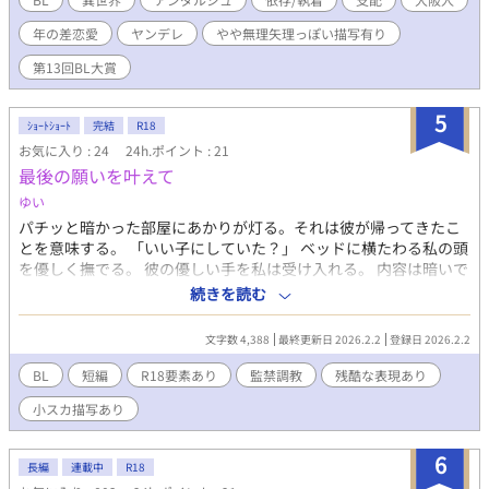
人…。 呼び寄せた男の名前は、栢木 倫理（カシワギ・トモミ
年の差恋愛
ヤンデレ
やや無理矢理っぽい描写有り
チ）。 「大阪弁」という奇怪な言葉で話す、妙な男だ。 奇妙なの
は、言葉遣いだけではなかった。 死者特有の無気力さや陰鬱さが
第13回BL大賞
なく、明朗快活だ。 他者に嫌われ、自身も孤独を望むロランにさ
え、馴れ馴れしく話しかけてくる。 当初は苛立ちを覚えたロラン
5
も、やがて彼と過ごす日々を楽しいと感じ、彼のために何かをし
ｼｮｰﾄｼｮｰﾄ
完結
R18
たいと願うようになる。 日を追うごとに、その思いは募っていき
お気に入り : 24
24h.ポイント : 21
――。 だが、トモミチには重大な秘密があった。 彼の魂はニラ
最後の願いを叶えて
イ・カナイの奥底にある黒の大河から引き上げてきたものだ。 黒
ゆい
の大河は、命を投げ出した者――自死者の魂が集結する河。 カシ
ワギ・トモミチは自殺をした。 だが、彼の頭からはその記憶が抜
パチッと暗かった部屋にあかりが灯る。それは彼が帰ってきたこ
け落ちている。 命が形成されるまでの10日間、自死者は決してそ
とを意味する。 「いい子にしていた？」 ベッドに横たわる私の頭
の事実を思い出してはならない。 思い出した瞬間、彼らは自我を
を優しく撫でる。 彼の優しい手を私は受け入れる。 内容は暗いで
保てず、泥となって崩れ去る。 記憶が戻らぬよう細心の注意でト
す。 残酷・過激なシーンがあります。タグで自衛をお願いしま
続きを読む
モミチに接するロランだったが、ふとしたきっかけで、彼の記憶
す。 名前が出てこない短編part5です。 作者のこの時期特有の供
は蘇っていき――。 誰にも省みられず生きてきた孤独な青年と、
給不足により、自己供給による妄想が爆発しました。 頭空っぽ状
文字数 4,388
最終更新日 2026.2.2
登録日 2026.2.2
満ち足りた人生を歩みながら自ら命を断ってしまった青年が紡
態での執筆ですので、深くは考えないでください。
ぐ、泡沫の恋の話。 ＊作中方言について 「そんな言い回しはな
BL
短編
R18要素あり
監禁調教
残酷な表現あり
い」などの指摘はご遠慮くださると助かります。 関西、大阪、多
小スカ描写あり
種多様な言い回しがございます……_(:3 」∠)_ ＊明るい場面もあ
りますが、重く暗いです。 ＊R回には※※をつけてます。 ＊Nola
ノベル様・小説家になろう様でも連載中です。
6
長編
連載中
R18