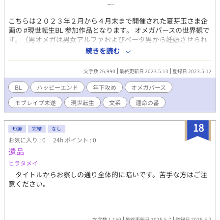
こちらは２０２３年２月から４月末まで開催された夏芽玉さま企
画の #現世転生BL 参加作品となります。 オメガバースの世界観で
す。（男オメガは男女アルファおよびベータ男から妊娠させられ
てしまう設定を取っています。） いじいじ文系地味受けオメガと
続きを読む
死んでもなお受けのもとに転生して戻ってきたキラキラ執着王子
系アルファの二人の再会物語。読書好きの二人がした最後の約
文字数 26,990
最終更新日 2023.5.13
登録日 2023.5.12
束。はてしない物語の感想をつげる前に死んでしまった親友を思
って孤独に生きてきたオメガ木本はじめの前に現れたのは王子様
BL
ハッピーエンド
年下攻め
オメガバース
系かわいいオメガ。オメガ同士なのにどんどん惹かれていく自分
モブレイプ未遂
現世転生
文系
運命の番
に戸惑う木本なのだったが…… 書いてるうちに地雷かも知れない
ネタだったことに気づきました。 ヒーローは一回死にます。が犬
は死にません。（犬出てきてないし） ・男性妊娠・不妊・モブレ
18
短編
完結
なし
イプ未遂がありますので無理な方はそっ閉じお願いします。 ハッ
お気に入り : 0
24h.ポイント : 0
ピーエンドですが主人公が暗いです。Web作家がイラつくことを
遺品
しでかしてます。 完結しました。お読みいただきありがとうござ
います。
ヒラタメイ
タイトルからお察しの通り全体的に暗いです。苦手な方はご注
意ください。
文字数 1,150
最終更新日 2025.5.7
登録日 2025.5.7