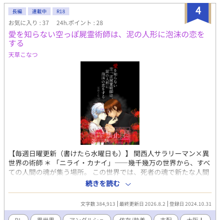
身寄りがなくなり銀行頭取の父に引き取られる。しかし母は愛人
4
長編
連載中
R18
であったため、住居と金銭を与えられて愛情を受けずに育つ。 母
お気に入り : 37
24h.ポイント : 28
を失った恐怖から、大切な人を失いたくないと佳奈多に執着して
愛を知らない空っぽ屍霊術師は、泥の人形に泡沫の恋を
いる。 追記 誕生日と身長はこんなイメージです。 高校生時点で
する
佳奈多 誕生日4/12 身長158センチ 大翔 誕生日9/22 身長
185センチ 佳奈多は小学生の頃から平均−10センチ、大翔は平均
天草こなつ
＋5〜10センチくらいの身長で推移しています。 社会人になった
ら＋2〜3センチです。 幼稚園児時代は佳奈多のほうが少し身長が
高いです。
【毎週日曜更新（書けたら水曜日も）】 関西人サラリーマン×異
世界の術師 ＊ 「ニライ・カナイ」――幾千幾万の世界から、すべ
ての人間の魂が集う場所。 この世界では、死者の魂で新たな人間
を作る「反魂組成術」が広く行われている。 人々は、その術を使
続きを読む
う者を「屍霊術師」と呼ぶ。 ロラン・ミストラルも、その屍霊術
師の1人。 人を嫌い、森の奥深くの庵で人間を作り続けている。
文字数 384,913
最終更新日 2026.8.2
登録日 2024.10.31
拾い上げた魂を泥の人形に宿し、口づけを介して魔力を注ぐ。こ
れを10日間繰り返せば、反魂組成は完了する。 今日もまた、1
BL
異世界
アンダルシュ
依存/執着
支配
大阪人