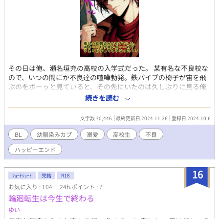
その日は俺、瀬名垣充の高校の入学式だった。 某有名な不良校な
ので、いつの間にか不良達の喧嘩勃発。鉄パイプの椅子が宙を飛
ぶのをボーッと見ていると、その先にいたのは久しぶりに見る俺
の大切な幼馴染だった。 無意識に幼馴染みを庇い、俺の頭に鉄パ
続きを読む
イプ椅子が当たった瞬間、思い出した！ 大切な幼馴染み、松林時
雨が、前世ドはまりしていたBLゲーム『コイアイ』の推しだった
文字数 30,446
最終更新日 2024.11.26
登録日 2024.10.6
と言うことに。 もっと早く思い出せば、あんなことやこんなこと
も出来たのに！……あー、もう遅いよ……ね？うぇ？どうしてこ
BL
幼馴染みカプ
溺愛
高校生
不良
うなった！？ 幼馴染みカプ イケメン不良（推し）✕推しの幼馴染
ハッピーエンド
み&モブ ちょっと暗いですがハッピーエンドです♪ 瀬名垣充（せ
ながきみつる） 高１ 松林時雨（まつばやし しぐれ） 高２ ※更
新時間は２０時から２２時の間の予定。 ※イラストはAIを加工し
16
ｼｮｰﾄｼｮｰﾄ
完結
R18
たものです。 ※更新はのんびり行かせていただきます。 ※１話は
お気に入り : 104
24h.ポイント : 7
読みやすいよう１５００～３０００の間で投稿しようと思います
輪廻転生は今生で終わる
♪ ※誤字脱字が合ったらお知らせいただけると嬉しいです。 ※メ
ンタル豆腐なので優しくしていただけると助かります（笑
ゆい