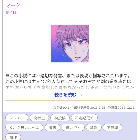
マーク
夾竹桃
※この小説には不適切な発言、または表現が描写されています。
この小説には主人公が2人存在してる それぞれが別の道を歩むは
ずで お互い相手を意識した事もなかったし 正直、関わりたくなか
った 高校生活を送る2人の人間関係と 考え方の違いや、それらに
続きを読む
対する認識の違い 徐々に芽生えるお互いを思う気持ちが 初々し
く、時に荒々しくなる なんて言う、真逆のようで似ている2人の
文字数 9,414
最終更新日 2019.7.25
登録日 2018.12.21
ちょっと変な愛の形 という感じのBL小説でございます(^∇^)💦
シリアス
高校生
初投稿
不定期更新
文才？無いよ〜ん
障害
暗いです
純愛
不思議
創作