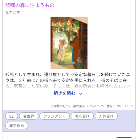
悲嘆の森に住まうもの
なずとず
孤児として生まれ、運び屋として不安定な暮らしを続けていたユ
ウは、２年前にこの街へ来て安定を手に入れる。 街のそばに在
る、鬱蒼とした暗い森。そこには、森の隠者とも呼ばれるエルフ
が住んでいた。 褐色のエルフ、シャンティは、ユウを受け入れ、
続きを読む
彼に仕事を与え、そして溺愛する。ユウが、かつて愛した人間の
子孫だったから。少なくとも、ユウはそう思っている。 長い時間
文字数 80,257
最終更新日 2021.7.25
登録日 2020.11.15
を生きるが故に、たくさんの別れに胸を痛めているシャンティ。
幸せになって欲しいと願う一方で、あくまで過去の人を愛してい
BL
異世界
ファンタジー
美形受け
人外受け
るのだということに、複雑な気持ちになりながら、彼の元へと通
年下攻め
うユウだったが――。 森に住む褐色でふわふわしたエルフのシャ
ンティと、彼がかつて愛していた人の子孫、ユウが愛を育むお話