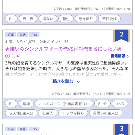
後見人として新しく引き取られたブルームよりも。だがノインは
知らなかった。これがBL漫画の世界だということを。 ※相手はブ
文字数 11,066
最終更新日 2026.3.4
登録日 2026.1.20
ルームではありません。 ※最初は暗いです。胸糞要素あり。 ※男
性妊娠ありの世界。 ※性的展開はありません。
BL
異世界
切ない
転生
巻き戻り
不憫受け
2
短編
完結
R18
お気に入り : 1,873
24h.ポイント : 35
男嫌いのシングルマザーの俺VS絶対俺を番にしたい男
Q矢(Q.➽)
書籍情報
3歳の娘を育てるシングルマザーの峯原は後天性Ωで超絶男嫌い。
それは娘を妊娠した時の、大きな心の傷が原因だった。 そんな峯
原に惹かれ、どうにか自分の番にしたいと望むαが現れるが…。
男嫌いでゴリゴリ塩対応の峯原と、それにもめげないハイスペ包
続きを読む
容歳下α千道との仁義なき攻防戦、始まります。 「男はノーサン
キュー。」 「媚びない貴方に媚びられたい。」 峯原 咲太 29歳、
文字数 68,583
最終更新日 2022.2.19
登録日 2022.1.19
Ω 千道 名城 27歳 α ※最初の2話が暗いです。ご注意。 ※女性が出
ますが恋愛要素は0です。 ※一部センシティブ且つ残酷な描写が
BL
短編
オメガバース（独自設定有り）
β→Ω
α×Ω
あります。 ※なんかとにかく峯原が塩。
後天性Ω主人公
社会人
トラウマ持ち
男嫌いの主人公
3
長編
完結
R15