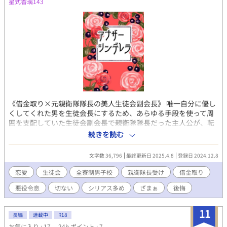
星式香璃143
《借金取り×元親衛隊隊長の美人生徒会副会長》 唯一自分に優し
くしてくれた男を生徒会長にするため、あらゆる手段を使って周
囲を支配していた生徒会副会長で親衛隊隊長だった主人公が、転
校生に男を取られて捨てられて――という、今でいう悪役令息の
続きを読む
現代版みたいな話です。暗いです。 ※１０年以上前の作品なので
色々ご都合主義で文体が古めかしいのはご了承ください。 ※表紙
文字数 36,796
最終更新日 2025.4.8
登録日 2024.12.8
画像は《くま》様より素材を使用させていただきました。 こちら
も【天地虚空】名義で個人サイトで公開していた小説をサルベー
恋愛
生徒会
全寮制男子校
親衛隊長受け
借金取り
ジしました。
悪役令息
切ない
シリアス多め
ざまぁ
後悔
11
長編
連載中
R18
お気に入り : 17
24h.ポイント : 7