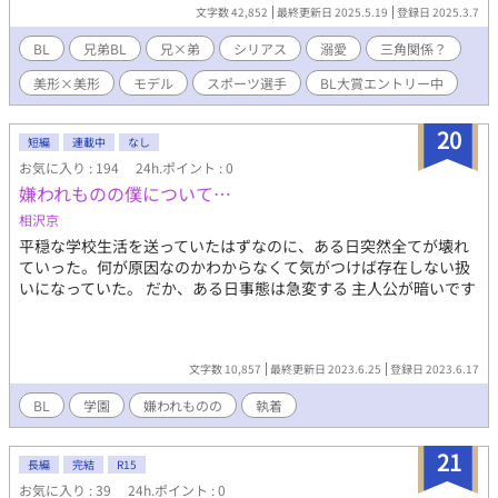
籠は開けておくから 美脚を曝け出した格好で展示会に行くモデル
文字数 42,852
最終更新日 2025.5.19
登録日 2025.3.7
の弟に独占欲をぶつける兄。 ねっとりめのエロ。 4.傍観者の逡巡
デザイナーケイから見たモデル、イオ(弟)。ケイ→イオ 5.合言葉
BL
兄弟BL
兄×弟
シリアス
溺愛
三角関係？
を聞かせて 4の続き。嫉妬して身勝手な愛をぶつける兄。やや無
美形×美形
モデル
スポーツ選手
BL大賞エントリー中
理矢理目な描写があります。 6.5の続き。三角関係、嫉妬の先の結
末。こちらで一旦完結です。
20
短編
連載中
なし
お気に入り : 194
24h.ポイント : 0
嫌われものの僕について…
相沢京
平穏な学校生活を送っていたはずなのに、ある日突然全てが壊れ
ていった。何が原因なのかわからなくて気がつけば存在しない扱
いになっていた。 だか、ある日事態は急変する 主人公が暗いです
文字数 10,857
最終更新日 2023.6.25
登録日 2023.6.17
BL
学園
嫌われものの
執着
21
長編
完結
R15
お気に入り : 39
24h.ポイント : 0