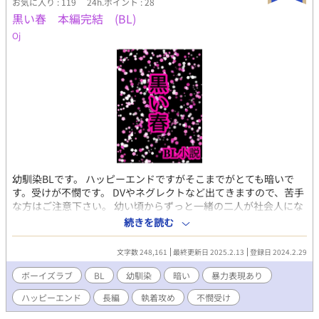
お気に入り : 119
24h.ポイント : 28
黒い春 本編完結 (BL)
Oj
幼馴染BLです。 ハッピーエンドですがそこまでがとても暗いで
す。受けが不憫です。 DVやネグレクトなど出てきますので、苦手
な方はご注意下さい。 幼い頃からずっと一緒の二人が社会人にな
るまでをそれぞれの視点で追っていきます。 ※暴力表現がありま
続きを読む
すが攻めから受けへの暴力はないです。攻めから他者への暴力
や、ややグロテスクなシーンがあります。 執着攻め✕臆病受け 藤
文字数 248,161
最終更新日 2025.2.13
登録日 2024.2.29
野佳奈多…フジノカナタ。 受け。 怖がりで臆病な性格。大人しく
て自己主張が少ない。 学校でいじめられないよう、幼い頃から仲
ボーイズラブ
BL
幼馴染
暗い
暴力表現あり
の良い大翔を頼り、そのせいで大翔からの好意を強く拒否できな
ハッピーエンド
長編
執着攻め
不憫受け
いでいる。 母が父からDV受けている。 松本(佐藤)大翔…マツモト
(サトウ)ヒロト。 攻め。 母子家庭だったが幼い頃に母を亡くす。