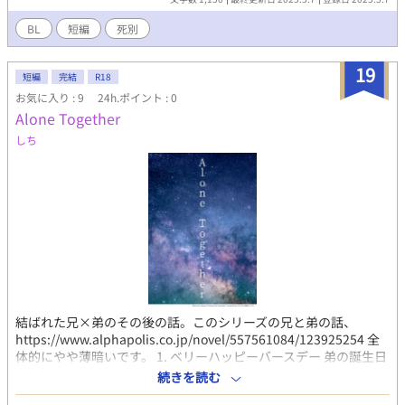
BL
短編
死別
19
短編
完結
R18
お気に入り : 9
24h.ポイント : 0
Alone Together
しち
結ばれた兄×弟のその後の話。このシリーズの兄と弟の話、
https://www.alphapolis.co.jp/novel/557561084/123925254 全
体的にやや薄暗いです。 1. ベリーハッピーバースデー 弟の誕生日
に身体を繋ぐ兄弟にかかってきた一本の電話ーー。 2. かくれんぼ
続きを読む
は苦手なんだよね 人気バスケ選手の兄が女優と撮られる話。 3.鳥