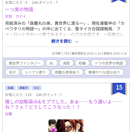
お気に入り : 4
24h.ポイント : 7
一つ実の物語
天知 カナイ
完結済みの「森蘭丸の弟、異世界に渡る～」、現在連載中の「カ
ベワタリの物語～」の中に出てくる、聖タイカ合国諜報員、フ
ァ・ロンとその一つ実であるティ・ロアのお話です。一応独立し
ておりますのでこれだけでも読めます。こちらを読んでから上記
続きを読む
二作をお読みいただくと、繋がる部分がわかる、くらいのものに
なっています。 おれたちは、一つ実(双子)、いつまでも一緒だー
文字数 7,789
最終更新日 2026.3.16
登録日 2026.3.16
ーそう誓い合ったはずの二人が運命に翻弄され、引き離される。
ファ・ロンは一つ実のティ・ロアを伴侶とする夢を持っていた。
異世界ファンタジー
BL
溺愛
短編
トワの世界の物語
が、村を襲った盗賊によってその夢は打ち砕かれる。奴隷に売ら
双子
シリアス寄り
残酷な表現あり
無理やりな部分あり
れ、性交の道具として穢されているティ・ロア、諜報機関の養成
所に入れられたファ・ロン。 三十年の時を経て、ようやく二人は
お互いを抱きしめられる。 基本シリアスで暗いです。凌辱表現、
15
長編
連載中
R18
残虐表現ありますのでお気を付けください。双子のカップルです
お気に入り : 119
24h.ポイント : 7
が、血縁で生まれる設定ではないので近親相姦ではない(つもり)
推しの幼馴染み&モブでした。あぁ……もう遅いよ……
です。苦手な方はお避け下さい。
ね？うぇ？どうしてこうなった！？
白銀