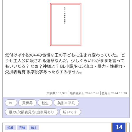
気付けば小説の中の傲慢な王の子どもに生まれ変わっていた。 ど
うせ主人公に殺される運命なんだ。少しぐらいわがままを言って
もいいだろ？ なぁ？神様よ？ BL小説/R-15/流血・暴力・性暴力・
欠損表現有 誤字脱字あったらすみません。
文字数 103,978
最終更新日 2026.7.28
登録日 2024.10.30
BL
異世界
転生
美形×平凡
暴力/欠損表見/流血表現あり
暗いです
14
短編
完結
R18