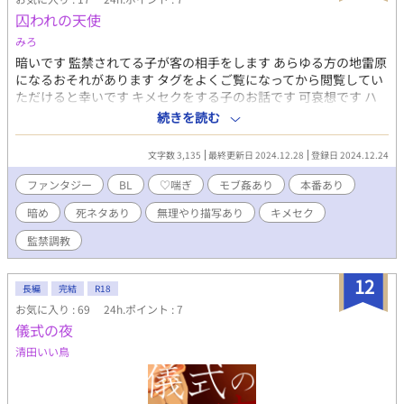
囚われの天使
みろ
暗いです 監禁されてる子が客の相手をします あらゆる方の地雷原
になるおそれがあります タグをよくご覧になってから閲覧してい
ただけると幸いです キメセクをする子のお話です 可哀想です ハ
ッピーエンドにしてあげたいですが難しいですね 長編にしたいで
続きを読む
す‥ 遅筆、駄文申し訳ないです
文字数 3,135
最終更新日 2024.12.28
登録日 2024.12.24
ファンタジー
BL
♡喘ぎ
モブ姦あり
本番あり
暗め
死ネタあり
無理やり描写あり
キメセク
監禁調教
12
長編
完結
R18
お気に入り : 69
24h.ポイント : 7
儀式の夜
清田いい鳥