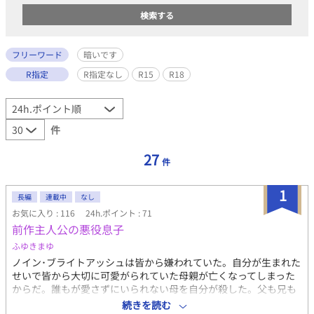
フリーワード
暗いです
R指定
R指定なし
R15
R18
件
27
件
1
長編
連載中
なし
お気に入り : 116
24h.ポイント : 71
前作主人公の悪役息子
ふゆきまゆ
ノイン･ブライトアッシュは皆から嫌われていた。自分が生まれた
せいで皆から大切に可愛がられていた母親が亡くなってしまった
からだ。誰もが愛さずにいられない母を自分が殺した。父も兄も
使用人たちからも嫌われ冷たく扱われてしまう。それは我が家が
続きを読む