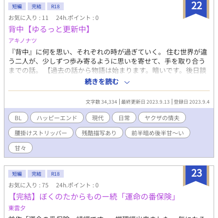
です。 ２０歳の青年×２００歳以上年上のエルフになります。シ
22
短編
完結
R18
ャンティがユウを溺愛しています。 お話は攻め視点で進みます。
お気に入り : 11
24h.ポイント : 0
性描写は有りますが、軽いものです。 このお話でのエルフは、人
背中【ゆるっと更新中】
間の姿をした全く違う生き物、のような存在です。美しい化け物
みたいなものです。 少し重めの設定ですが、全体的にはハッピー
アキノナツ
な流れになります。 ・一部 暴力的、合意の無い性行為、流血表
『背中』に何を思い、それぞれの時が過ぎていく。 住む世界が違
現が含まれます ・具体的な描写はほぼないですが、攻め、受け共
う二人が、少しずつ歩み寄るように思いを寄せて、手を取り合う
に相手以外との性的関係があった描写があります ・流れはハッピ
までの話。 【過去の話から物語は始まります。暗いです。後日談
ーへ向かうのですがダークファンタジー系なので、全体に流れる
へ話は続きます。甘々です！ そちらが本編のつもりです。】 就
続きを読む
空気は暗いです ☆短編など追加していきます。
活中腰掛けストリッパー × ヤクザの情夫 攻》突然の倒産で、
失業(天引きされてたのに保険等々未加入で失業保険貰えず。)、
文字数 34,334
最終更新日 2023.9.13
登録日 2023.9.4
アパートの大家に退去促され、早急に職と住居が必要。風俗求人
誌拾って、就活しつつストリッパーになる。 受》流される人生。
BL
ハッピーエンド
現代
日常
ヤクザの情夫
組の金の洗浄担当。組長の息子(若頭)の情夫扱い。一応腹違いの
腰掛けストリッパー
残酷描写あり
前半暗め後半甘〜い
兄弟って事になってる。実際違うんだけど。もうどうでもいいっ
て、今ココ。 暴力的な表現などあります。 本命カップリングにな
甘々
る前に不本意な別の関係がありします。 なんでもありの人向けで
よろしくお願いします。 R18はタイトル後ろに ※ をつけま
23
す。 よろしくお願いします。
短編
完結
R18
お気に入り : 75
24h.ポイント : 0
【完結】ぼくのたからものー続「運命の番保険」
東雲夕