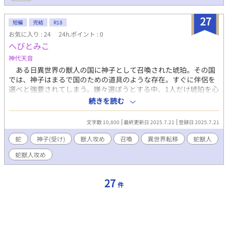
27
短編
完結
R18
お気に入り : 24
24h.ポイント : 0
へびとみこ
神代天音
ある日異世界の獣人の国に神子として召喚された琥珀。その国
では、神子はまるで国のための道具のような存在。すぐに伴侶を
選べと強要されてしまう。嫌々選ぼうとする中、1人だけ琥珀を心
配している獣人と出会って……？ はじめ暗いです。 《注意》神
続きを読む
代の趣味で「身体改造（筋肉ではない）」、「スプリットタン
（舌を二股に割く身体改造の一種）」が出てきます。自己責任で
文字数 10,800
最終更新日 2025.7.21
登録日 2025.7.21
お読みください。
蛇
神子(受け)
獣人攻め
召喚
異世界転移
蛇獣人
蛇獣人攻め
27
件