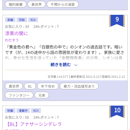
だ、バッドエンドではないです。（ハッピーエンドかメリーバッ
婚約破棄
異世界
不憫からの溺愛
ドエンドかは別れそうですが……）エロは後半ですがショートシ
ョートなのでそこまで入るかと。大体6話～13話位で完結予定で
す。
9
長編
完結
R18
お気に入り : 34
24h.ポイント : 7
漆黒の闇に
わだすう
『黄金色の君へ』『白銀色の中で』のシオンの過去話です。暗い
です（が、14の途中から話の雰囲気が変わります）。 家族に愛さ
れ、幸せな生活を送っていた『金眼保有者』の少年、シオンは身
勝手な者の手によって大切なものを奪われてしまう。唯一の家族
続きを読む
となった兄のサンカと共に、残酷な運命に翻弄される。
文字数 114,577
最終更新日 2021.9.23
登録日 2021.2.12
異世界
BL
年下攻め
暴力・流血描写あり
ファンタジー
兄弟
10
短編
連載中
R15
お気に入り : 50
24h.ポイント : 7
【BL】アナザーシンデレラ