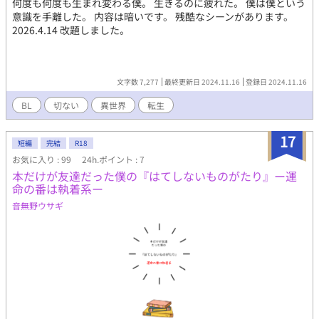
何度も何度も生まれ変わる僕。 生きるのに疲れた。 僕は僕という
意識を手離した。 内容は暗いです。 残酷なシーンがあります。
2026.4.14 改題しました。
文字数 7,277
最終更新日 2024.11.16
登録日 2024.11.16
BL
切ない
異世界
転生
17
短編
完結
R18
お気に入り : 99
24h.ポイント : 7
本だけが友達だった僕の『はてしないものがたり』ー運
命の番は執着系ー
音無野ウサギ