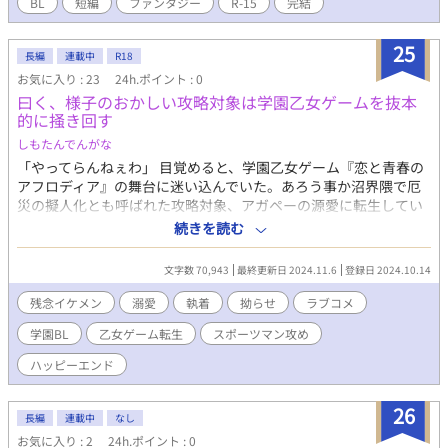
見ているだけの市民、ろくに補助もしない運営の人間、色んなも
BL
短編
ファンタジー
R-15
完結
のへの鬱憤が溜まり最近はやけっぱち。 魔法少女に変身するとど
こからとも無くラジオ体操第一が流れ始め、ジャージ姿へと変貌
25
する。特殊加工がされた衣装でこれを着ていれば身近な人に会っ
長編
連載中
R18
ても正体はバレないとかどうとか。 魔法少女だけが扱える魔法道
お気に入り : 23
24h.ポイント : 0
具はダメージ計算が非常に複雑な為もっぱら自前の武器で刺殺か
曰く、様子のおかしい攻略対象は学園乙女ゲームを抜本
銃殺している。 パラス 魔法少女の青年(22？) 橙色の髪に緑色の
的に掻き回す
目。 経歴不明で身分証も持っていない青年。最近魔法少女を始め
しもたんでんがな
た。 知り合いが全くいないため人前で変身解除をしても誰にもバ
「やってらんねぇわ」 目覚めると、学園乙女ゲーム『恋と青春の
レる心配がない。バレる身元がない。 家もないのでスラッジと同
アフロディア』の舞台に迷い込んでいた。あろう事か沼界隈で厄
居している。 変身する時に敵の出現時と同じBGMが流れる。何故
災の擬人化とも呼ばれた攻略対象、アガペーの源愛に転生してい
ならば本当に敵だからである。 内部から潰してやろうと始めた魔
た事に気が付いた俺は開き直って溶けかけたアイスを啜った。 掻
法少女だったが、スラッジの病みっぷりを見るにそのうちこいつ
続きを読む
き回し役の源愛が人生を大きく躓くキッカケで前世の記憶を取り
が虐殺を始めるんじゃないかと思っている。
戻すも既に後の祭り。 乙女ゲーム本番の学園生活が始まるまで残
文字数 70,943
最終更新日 2024.11.6
登録日 2024.10.14
り数年、何が何でも物語のキッカケとなるイベントを回避すると
決意した。 家族の為、友の為。 大義名分を引っ提げ、己がために
残念イケメン
溺愛
執着
拗らせ
ラブコメ
持ち前の推定愛嬌と厚かましさだけで襲い来るイベントと出歯亀
学園BL
乙女ゲーム転生
スポーツマン攻め
どもを次々と掻い潜る。 異変に気付いた時には時既に遅し。いつ
の間にか三国一の愛されもんになっていたバッタもん攻略対象の
ハッピーエンド
珍話開幕。 ※18overにはタイトルに※を付けます(後半予定)。 ※
乙女ゲームが舞台なので愛以外の攻略対象は背景が仄暗いです。
26
※箇条書きで書かれただけでは納得出来ない派閥なので全体的に
長編
連載中
なし
テンポが遅いです。
お気に入り : 2
24h.ポイント : 0