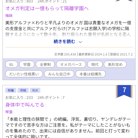
お気に入り : 803
24h.ポイント : 21
オメガ判定は一億もらって隔離学園へ
梅鉢
美形アルファ×わりと平凡よりのオメガ 国は貴重なオメガを一億
の支度金と共にアルファだらけ(アルファは志願入学)の学校に隔
離するようになって数十年。 割り振られた番号が名前となる歪ん
だ学園へ強制入学させられた1-14番、羽衣 夜詩人(はごろも よし
続きを読む
と)は、ふざけた真似をしてくる一部のアルファに嫌気が差す。 そ
んな中、普通の友達になりたいと1人のアルファが近づいてきて。
文字数 293,438
最終更新日 2024.1.6
登録日 2021.7.2
オメガバースです。 設定ゆるゆる、性格のいい人間はいないので
なんでもありなかたのみお願いします。 基本的にずっと暗いで
BL
学園
全寮制
オメガバース
現代
美形攻め
す。
だいたい性格悪い
みんな自己中
本番は結構先
7
短編
完結
R18
お気に入り : 233
24h.ポイント : 7
身体中で叫んでる
琴葉
「本能と理性の狭間で 」の続編。浮気、裏切り、ヤンデレがテー
マですので苦手な方はご注意を。私がテーマにしたことがないも
のを集めたので、出来には自信がありません。前回と打って変わ
って全体的に暗いです。