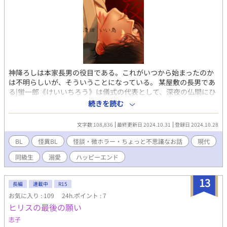
神降ろしは本家長男の役目である。これがいつから始まったのか
は不明らしいが、そういうことになっている。 某屋敷の長男であ
る|蛍一郎《けいいちろう》は儀式の代表として、深夜の仏間にひ
とり残された。儀式というのは決まった時間に祝詞を奏上し、眠
続きを読む
るだけという簡単なもの。 甘かった。誰もいないはずの廊下か
ら、正体不明の足音がする。急いで布団に隠れたが、足音は何の
文字数 108,836
最終更新日 2024.10.31
登録日 2024.10.28
迷いもなく仏間のほうへと確実に近づいてきた。 その何者かに触
られ驚き、目蓋を開いてさらに驚いた。それは大学生時代のこ
BL
怪異BL
怪談・微ホラー・ちょっと不思議なお話
現代
と。好意を寄せていた友人がいた。その彼とそっくりそのまま、
同級生
溺愛
ハッピーエンド
同じ姿をした者がそこにいたのだ。 序盤のサービスシーンを過ぎ
たあたりは薄暗いですが、|駿《しゅん》が出るまで頑張ってくだ
さい。『鼠が出るまで頑張れ』と同じ意味です。 感想ください！
13
長編
連載中
R15
「誰やねん駿」とかだけで良いです！
お気に入り : 109
24h.ポイント : 7
ヒリスの最後の願い
志子