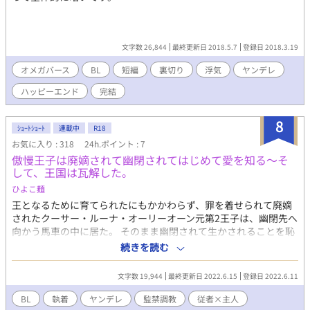
文字数 26,844
最終更新日 2018.5.7
登録日 2018.3.19
オメガバース
BL
短編
裏切り
浮気
ヤンデレ
ハッピーエンド
完結
8
ｼｮｰﾄｼｮｰﾄ
連載中
R18
お気に入り : 318
24h.ポイント : 7
傲慢王子は廃嫡されて幽閉されてはじめて愛を知る～そ
して、王国は瓦解した。
ひよこ麺
王となるために育てられたにもかかわらず、罪を着せられて廃嫡
されたクーサー・ルーナ・オーリーオーン元第2王子は、幽閉先へ
向かう馬車の中に居た。 そのまま幽閉されて生かされることを恥
じて馬車から飛び降り自殺を図る。 しかし、目覚めると彼はとて
続きを読む
も豪奢な部屋におり、その部屋で自身の母国が滅んだとの言伝を
受け取る。何故国は滅んだのか、そして何故自分はここに居るの
文字数 19,944
最終更新日 2022.6.15
登録日 2022.6.11
か。ここに閉じ込めた人物が来るまでの間、クーサーは自身の境
遇を追想をしながら考えることにした。 ※全体的に暗いです。た
BL
執着
ヤンデレ
監禁調教
従者×主人