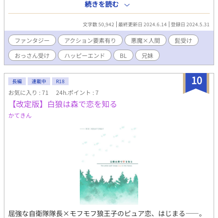
かし、高難易度の依頼は国に被害が及ぶ物も多く重要度も高い。
続きを読む
ただ取り下げるだけでは問題は片付かない。 そういった残り物
を一掃する『掃討人』を冒険者ギルドは最低でも一名所属させて
文字数 50,942
最終更新日 2024.6.14
登録日 2024.5.31
いる。 メルデンディア王国の掃討人・スレーブはとある悪魔と
交わした契約の対価の為に大金を稼いでいる。 足りない分は身
ファンタジー
アクション要素有り
悪魔×人間
髭受け
体を求められる。 悪魔は知らない。 スレーブにとってその補
おっさん受け
ハッピーエンド
BL
兄妹
填行為が心の慰めになっている事を。 ーーーーーーーーーーーー
ー 心すれ違う人間と悪魔の異種間BL 美形の万能悪魔×歴戦
の中年拳闘士 ※この物語は、法律・法令に反する行為を容認・
10
長編
連載中
R18
推奨するものではありません。※
お気に入り : 71
24h.ポイント : 7
【改定版】白狼は森で恋を知る
かてきん
屈強な自衛隊隊長×モフモフ狼王子のピュア恋、はじまる――。