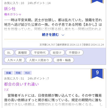
お気に入り : 10
24h.ポイント : 14
妖シ杜
椿木ガラシャ
――時は平安末期。武士が台頭し、都は乱れていた。狼藉を恐れ
地方へ逃げ延びた公家の一族。その子息である阿栢【あかし】は
杜を彷徨っていた。阿栢に忍び寄る妖し者たち…阿栢は囚われよ
うとしていた。 異種姦、触手がメインとなります。 ※ムーンライ
続きを読む
トノベルズ、pixivにも投稿しています。 他のお話の書き溜めをし
ているところなので、ちょっと息抜きに。 かなり前にかいた、ゆ
文字数 24,767
最終更新日 2024.12.5
登録日 2024.11.24
るゆる平安ファンタジー異種姦ものです。
BL
異種間
平安時代
総受け
不憫受け
人外×人間
人間×人間あり
凌辱・輪姦
9
長編
完結
R18
お気に入り : 51
24h.ポイント : 7
都合の良いすれ違い
7ズ
冒険者ギルドには、日夜依頼が舞い込んでくる。その中で難易
度の高い依頼はずっと掲示板に残っている。規定の期間内に誰も
達成できない依頼は、期限切れとなり掲示板から無くなる。 し