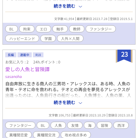
生徒の禁断の愛の行方は？ 人間と謎の触手が激しい闘いを繰り広
続きを読む
げる！ 登場生物 安田 高校教師 二十六歳/ 西島 高校一年生 十六歳/
触手 ？歳/ 自衛官/軍医/マッドサイエンティスト 全４９話。エブ
文字数 41,954
最終更新日 2023.7.28
登録日 2019.5.1
リスタに初版掲載。アルファポリス版は書き増し推敲版です。
2021/09/28 と思ったけど頓挫したので、途中からもう、そのまま
BL
拘束
エロ
触手
教師
ファンタジー
コピーしようかなと思い始めました。2023年でもやっぱり推敲し
ハッピーエンド
学園
人外×人間
ました！ 2020/03/26 表紙絵：niseo様 写男子メーカー
23
長編
連載中
R18
お気に入り : 2
24h.ポイント : 0
愛しの人魚と冒険譚
sasanoha
自由奔放に生きる商人の三男坊・アレックスは、ある時、人魚の
青年・テオに命を救われる。テオとの再会を夢見るアレックスが
出逢ったのは、人魚島行きの船だった。 人魚博士、人魚の巣、人
食い人魚、人魚の卵を狙う商人―…人魚という、未知の生物に魅
続きを読む
せられた者達の思惑に巻き込まれ、テオとアレックス（＋人魚博
士）の冒険が、今、始まる！ 冒険メインの友情！絆！異種間恋
文字数 106,753
最終更新日 2023.10.29
登録日 2023.10.8
愛！
ファンタジー
BL
人魚
友情
海
冒険
西洋
異種間恋愛
異種間交流
攻め視点多め