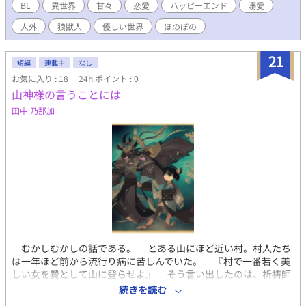
ではエロ有りなのでR18にしています。※背後注意内容の時は*マ
BL
異世界
甘々
恋愛
ハッピーエンド
溺愛
ーク
人外
狼獣人
優しい世界
ほのぼの
21
短編
連載中
なし
お気に入り : 18
24h.ポイント : 0
山神様の言うことには
田中 乃那加
むかしむかしの話である。 とある山にほど近い村。村人たち
は一年ほど前から流行り病に苦しんでいた。 『村で一番若く美
しい女を贄として山に登らせよ』 そう言い出したのは、祈祷師
の婆。夢で山神様から告げられたのだという。 そこで村人たち
続きを読む
は急いで村一番のべっぴんだった庄屋の娘を差し出すことに。