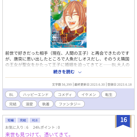
前世で好きだった相手（現在、人間の王子）と再会できたのです
が、唐突に思い出したところで人魚だしオスだし、そのうえ隣国
の王女が聖女をかたって王子に婚姻を迫ってきてと――BL大人の
童話第3弾です。 イケメン人間王子（攻）とちょっと変わった性
続きを読む
格の人魚王子（受）の異種間ラブ♡ ※ですます調の優しい語り口
でお送りしながら、容赦なくアダルトテイストです ※美表紙はも
文字数 56,399
最終更新日 2023.6.30
登録日 2023.6.18
ちねこさん（感謝しかない） ※少し変わっています ※エンターテ
イメント型小説として楽しんで頂ける方に読んでもらいたいです
BL
ハッピーエンド
コメディ
イケメン
転生
※横書きの利点として英数字表記も採用しています
完結
溺愛
執着
ファンタジー
16
短編
完結
R18
お気に入り : 6
24h.ポイント : 0
来世も見つけて、憑いてきて。