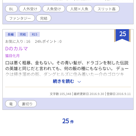
BL
人外受け
人魚受け
人間×人魚
スリット姦
ファンタジー
完結
25
長編
完結
R15
お気に入り : 16
24h.ポイント : 0
Dのカルマ
猫目化月
口は悪く粗暴、金もない。その青い髪が、ドラゴンを制した伝説
の英雄と同じだと言われても、何の飯の種にもならない。 デュー
クは掃き溜めの街、ダングヒルズに住み着いた一介のゴロツキ
だ。 謎の老婆に「お前は不吉だ」と勝手に占われ、賭博でスって
続きを読む
雨に降られたその日、デュークは空腹で生き倒れていた怪しさ満
載の美貌の青年を拾ってしまう。 カルマと名乗ったそいつは、見
文字数 105,348
最終更新日 2016.9.30
登録日 2016.9.11
た目を裏切り、グズでのろまなカメで何をやらしてもロクに出来
ない役立たずだった。おまけに厄介ごとまで連れてきた。 その日
竜
裏切り
から、デュークの散々な人生の中でも、これ以上無いほど最悪な
日々が幕を開け、やがてそれはダングヒルズを飛び出し、国家規
25
模の大惨事へと発展していく―― ２００年の時を超え、種族を越
件
えた絆の物語。 ※この作品は、異種間の強い絆と運命的な関係を
描いたファンタジーです。 主要登場人物の大半が男性で、正確に