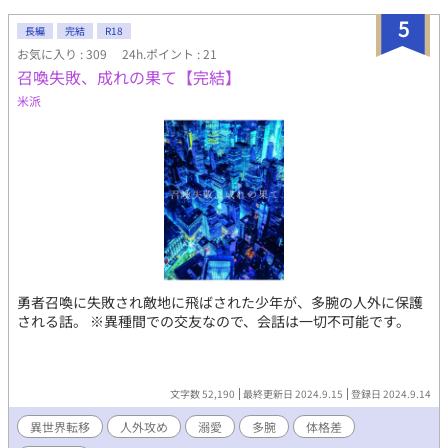
5
長編
完結
R18
お気に入り : 309
24h.ポイント : 21
召喚失敗、成れの果て【完結】
米派
勇者召喚に失敗され敵地に飛ばされた少年が、多腕の人外に保護
される話。 ※異種間での交友なので、会話は一切不可能です。
文字数 52,190
最終更新日 2024.9.15
登録日 2024.9.14
異世界転移
人外攻め
溺愛
多腕
体格差