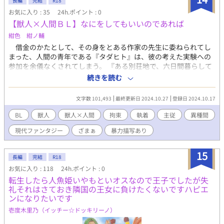
長編
完結
R18
お気に入り : 35
24h.ポイント : 0
【獣人×人間ＢＬ】なにをしてもいいのであれば
紺色 紺ノ輔
借金のかたとして、その身をとある作家の先生に委ねられてし
まった、人間の青年である『タダヒト』は、彼の考えた実験への
参加を余儀なくされてしまう。 『ある別荘地で、六日間暮らして
頂く』 『そのさい、一人の、人間の青年も含めて、共に過ごして
続きを読む
頂く』 『彼には、命の危険を伴わない程度なら、なにをしてもい
い』 『話しをする。共に過ごす。触れ合う。遊ぶ』 『殴る。蹴
文字数 101,493
最終更新日 2024.10.27
登録日 2024.10.17
る。罵る。甚振る』 『弄る。交わる。辱める。愛する』 『文字通
り、なにをしてもらってもかまわない』 『つまり、六日間、なに
BL
獣人
獣人×人間
拘束
執着
主従
異種間
をしてもいい人間の青年と共に、四人で過ごして欲しい』 『最後
現代ファンタジー
ざまぁ
暴力描写あり
の一日に、実験のディスカッションを行い、終了。期間は合わせ
て、一週間』 かくして集まった、獣人三人と、タダヒト。文学
への利用のためと銘打った、この狂気的な実験の行く末は……
15
長編
完結
R18
君になにをしてもいいのであれば、さてなにをしてみようか。
お気に入り : 118
24h.ポイント : 0
恋をしてみようか。 欲を満たしてみようか。 狂ってみよう
転生したら人魚姫いやもといオスなので王子でしたが失
か。 なにをしてもいい。彼になら、なにをしても。 けれどゆ
礼それはさておき隣国の王女に負けたくないですハピエ
めゆめ、忘れてはいけない。 自分が彼に、なにをしたのかだけ
ンになりたいです
は、ね。
壱度木里乃（イッチー☆ドッキリーノ）