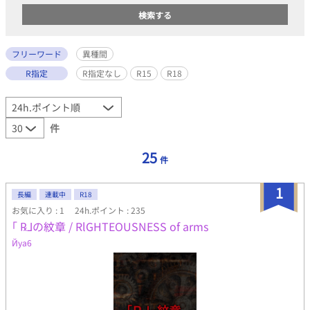
フリーワード
異種間
R指定
R指定なし
R15
R18
件
25
件
1
長編
連載中
R18
お気に入り : 1
24h.ポイント : 235
｢ ℞⅃の紋章 / RlGHTEOUSNESS of arms
Йya6