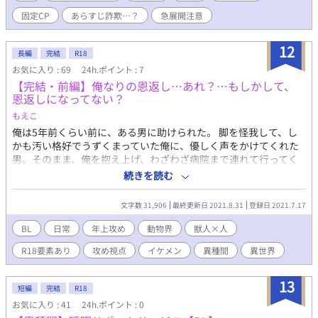
ないところありましたら申し訳ございません。 一応完結設定にな
固定CP
あらすじ詐欺…？
急展開注意
っていますが、やる気が出てきた際には続編を書こうかなと思っ
ております。
12
長編
完結
R18
お気に入り : 69
24h.ポイント : 7
【完結・前編】俺なりの恩返し…あれ？…もしかして、
恩返しになってない？
もえこ
俺は5年前くらい前に、ある男に助けられた。 脚を怪我して、し
かも汚い格好でうずくまっていた俺に、優しく声をかけてくれた
男。そのまま、俺を抱え上げ、わざわざ病院まで連れて行ってく
れた。 …普通、ほっとくだろっ…見ず知らずの…しかも汚い男。
続きを読む
そんなわけで、俺は数年後、恩返しのために、その家に訪問する
ことにした。俺の精一杯の恩返し…喜んでくれるといいけど…。
文字数 31,906
最終更新日 2021.8.31
登録日 2021.7.17
あれ…俺の恩返しって、なんか変？ 動物好きの方はご不快な点も
あるかもしれませんが、あくまで妄想の世界ですので、ご了承く
BL
日常
年上攻め
動物界
獣人×人
ださい。
R18要素あり
攻め視点
イケメン
異種間
異世界
13
短編
完結
R18
お気に入り : 41
24h.ポイント : 0