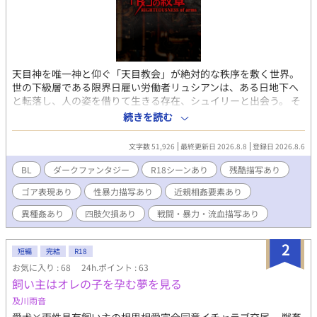
天目神を唯一神と仰ぐ「天目教会」が絶対的な秩序を敷く世界。
世の下級層である限界日雇い労働者リュシアンは、ある日地下へ
と転落し、人の姿を借りて生きる存在、シュイリーと出会う。 そ
の地下では、教会が存在そのものを否定する"神"を信仰する「嵩
続きを読む
秘教団」がひっそりと根を張っていた。 一方、地上の各地では教
会を揺るがす連続粛清事件が発生し、真の秩序を謳う新興勢力
文字数 51,926
最終更新日 2026.8.8
登録日 2026.8.6
「天鉬教団」が台頭を始める。 法を守護する者たち、法の庇護を
受ける者たち、法の目を掻い潜る者たち、法の外側に生きる者た
BL
ダークファンタジー
R18シーンあり
残酷描写あり
ち──それぞれの正義と思惑が交差するとき、世界を支配する秩
ゴア表現あり
性暴力描写あり
近親相姦要素あり
序の真実が明らかになっていく スチームパンク・ダークファンタ
ジー群像劇 ※本作は、男性同士の関係性を中心に描くBL作品で
異種姦あり
四肢欠損あり
戦闘・暴力・流血描写あり
す。 ただし、戦闘・政治・世界観描写を含む群像劇であるため、
女性キャラクターを含む多数の人物が主要人物、複数のカップリ
2
ングとして登場します。 性的描写（R18）は男性同士のもののみ
短編
完結
R18
となります。 ※本作には暴力・流血・人体欠損・ゴア表現・性的
お気に入り : 68
24h.ポイント : 63
暴行・近親相姦・異種間性愛など、人によって不快と感じられる
飼い主はオレの子を孕む夢を見る
表現が含まれます。 各自、防御力を高めてお読みください。
及川雨音