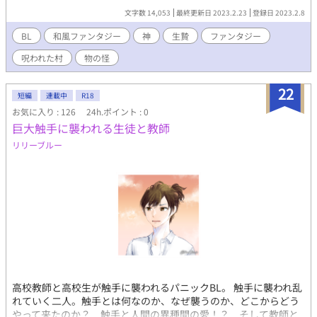
籠に乗せられ、山道を行く一行。 ほどなくして山奥の祠の前で
文字数 14,053
最終更新日 2023.2.23
登録日 2023.2.8
生贄は降ろされた。 出てたのはなぜか――男!? 娘の身代わり
で生贄に成りすました男と山神は、村が抱える暗い秘密とそこに
BL
和風ファンタジー
神
生贄
ファンタジー
ひそむ凶悪な『モノノ怪』の正体を知ることになる？ 呪われ
呪われた村
物の怪
蝕まれた村の末路とは。 生贄×山神 の、異種間(？)冒険譚。
22
短編
連載中
R18
お気に入り : 126
24h.ポイント : 0
巨大触手に襲われる生徒と教師
リリーブルー
高校教師と高校生が触手に襲われるパニックBL。 触手に襲われ乱
れていく二人。触手とは何なのか、なぜ襲うのか、どこからどう
やって来たのか？ 触手と人間の異種間の愛！？ そして教師と