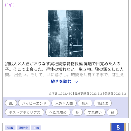
( ﾟдﾟ )
狼獣人×人君がおりなす異種間恋愛物長編 廃墟で目覚めた人の
子。そこで出会った、得体の知れない。生き物。狼の頭をした人
間。 出会い。そして、共に暮らし。時間を共有する事で、芽生え
る感情。 それはやがて、お互いにどう作用するのか。その化学反
続きを読む
応はきっと予想できなくて。 ――そこに幸せがある事を、ただ願
った。 （獣要素強め・基本受け視点のみ・CP固定・くっつくまで
文字数 1,092,450
最終更新日 2023.7.2
登録日 2023.7.2
長いです pixivでも投稿しています）
BL
ハッピーエンド
人外×人間
獣人
亀頭球
ポストアポカリプス
へたれ攻め
番
すれ違い
狼
8
短編
連載中
R18