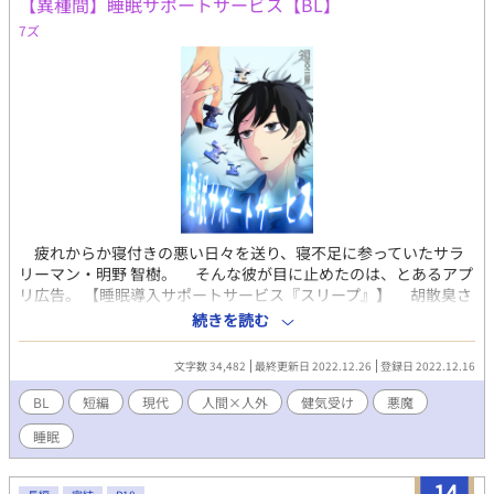
【異種間】睡眠サポートサービス【BL】
7ズ
疲れからか寝付きの悪い日々を送り、寝不足に参っていたサラ
リーマン・明野 智樹。 そんな彼が目に止めたのは、とあるアプ
リ広告。 【睡眠導入サポートサービス『スリープ』】 胡散臭さ
を感じつつも、智樹はアプリをインストールし、登録を済ませ
続きを読む
た。 そして、最後に文字を声に出せと指示が出された。訝しが
りながらも、智樹は呪文を口にした。 おいでませ、むま──
文字数 34,482
最終更新日 2022.12.26
登録日 2022.12.16
その日から、彼の快眠生活が始まった。 不摂生サラリーマン×
睡眠サポート業者夢魔 人間×悪魔の異種間BL 全八話
BL
短編
現代
人間×人外
健気受け
悪魔
睡眠
14