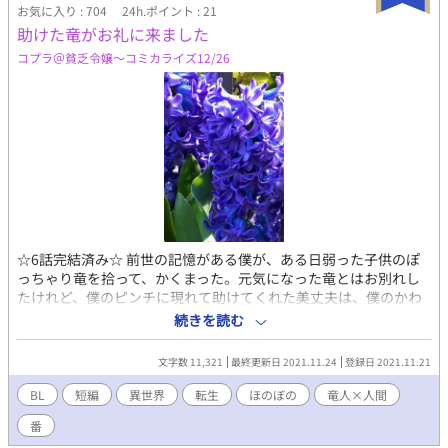
本編を読書済みの方も、キンドル版をお楽しみいただけましたら
お気に入り : 704
24h.ポイント : 21
幸いです。 ーーーーーーーーーーーーーーーーーーーーーーーー
助けた竜がお礼に来ました
ー ＜甘々溺愛18禁BLファンタジー＞ ＜スパダリ狼領主×転生日
コプラ＠貧乏令嬢〜コミカライズ12/26
本人の異種間恋愛もの＞ 仕事から疲れ切って帰宅し、寝ていたは
ずが……起きたら何故か、俺in異世界。 はあ？ どういうこと、
これ？ 周りみんな、RPG世界かっていうぐらい、亜人種ばかり。
え、人間、絶滅したって？ えええええ、待て、ニンゲン復活研
究所で作られた俺って、売り物なわけ?! しかも、性奴隷?! マジ
かよ、嫌だ、やめてくれ!! 嘘だろ、「ニンゲン喰らいの好色卿」
と大評判の変態狼男が、俺を気に入って買う予定だって?! そい
つは絶倫淫乱男で、ニンゲンを買っては散々弄び、最終的にむし
ゃむしゃ食べ…………。 誰かぁっ、助けてくれぇーーーーー!!!!
※メインストーリーは主人公（受）の一人称で話が進行します
が、各章の合間に王牙卿（攻）視点の三人称によるエピソードが
☆6話完結済み☆ 前世の記憶がある僕が、ある日弱った子供のぽ
挿入されます。 やたらとおしゃべりな「受け」の独り言と、見た
っちゃり竜を拾って、かくまった。元気になった竜とはお別れし
目強面狼・中身一途なわんこによる「攻め」のデレを、双方お楽
たけれど、僕のピンチに現れて助けてくれた美丈夫は、僕のかわ
しみいただける、一粒で二度美味しい構成となっております！
いい竜さんだって言い張るんだ。それで僕を番だって言うんだけ
続きを読む
ぜひご賞味ください！ ※本作品は18禁ボーイズラブです。お子様
ど、番ってあのつがい？マッチョな世界で野郎たちに狙われて男
は読まないでください。
が苦手な無自覚美人と希少種の竜人との異種間恋愛。 ＃ほのぼ
文字数 11,321
最終更新日 2021.11.24
登録日 2021.11.21
のしてる話のはず ☆BLランキング、ホットランキング入り本当
に嬉しいです♡読者の皆さんがこの作品で楽しんで頂けたのかな
BL
短編
異世界
転生
ほのぼの
竜人×人間
ととても励みになりました♪
番