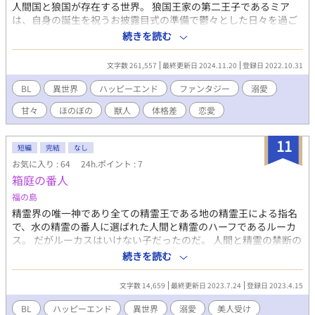
人間国と狼国が存在する世界。 狼国王家の第二王子であるミア
は、自身の誕生を祝うお披露目式の準備で鬱々とした日々を過ご
していた。 そんなミアの一番の楽しみは、不思議な石で転移した
続きを読む
場所で剣を振ること。 ある日、人間国の森でうたた寝していたミ
アが目を覚ますと、そこには知らない大きな人間の男がい
文字数 261,557
最終更新日 2024.11.20
登録日 2022.10.31
て……⁉ 人間国サバルの自衛隊隊長×狼国シーバの第二王子の異
種間恋愛物語。じれじれ甘々溺愛です。 ※背後注意内容の時は*
BL
異世界
ハッピーエンド
ファンタジー
溺愛
マーク ※以前の作品の台詞や内容を大幅に修正した完全版（元の
甘々
ほのぼの
獣人
体格差
恋愛
作品は予告なく削除する場合があります）
11
短編
完結
なし
お気に入り : 64
24h.ポイント : 7
箱庭の番人
福の島
精霊界の唯一神であり全ての精霊王である地の精霊王による指名
で、水の精霊の番人に選ばれた人間と精霊のハーフであるルーカ
ス。 だがルーカスはいけない子だったのだ。 人間と精霊の禁断の
異種間による子供。 そのためルーカスは知らなかったのだ、愛す
続きを読む
る人の存在や、涙を流す事、そして心を弾ませることすらも。 割
と大きめな『あらすじ詐欺』が入っています あんまりシリアスで
文字数 14,659
最終更新日 2023.7.24
登録日 2023.4.15
もないし中を開けばバカップルのイチャイチャ話です。 サクサク
読めるように書いてるつもりなのですが誤字脱字ほかよく分から
BL
ハッピーエンド
異世界
溺愛
美人受け