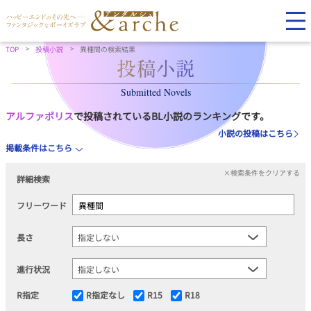
TOP
投稿小説
異種間の検索結果
Submitted Novels
アルファポリス
で投稿されているBL小説のランキングです。
小説の投稿はこちら
掲載条件はこちら
×検索条件をクリアする
詳細検索
フリーワード
長さ
進行状況
R指定
R指定なし
R15
R18