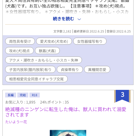
愛犬×両性具有飼い主の相思相愛完全同意イチャラブ交尾。 獣姦
(犬姦)です。お互い独占欲強し。 【注意事項】 ＊攻め(犬)視点。
＊女性器描写有り。 ＊アクメ・潮吹き・失神・おもらし・小スカ
有り。 ＊子宮内放尿(膣内放尿)有り。 ＊貞操帯有り。 ＊異種間恋
続きを読む
愛
文字数 2,182
最終更新日 2022.6.25
登録日 2022.6.25
両性具有受け
愛犬攻め(犬攻め)
女性器描写有り
攻め(犬)視点
獣姦(犬姦)
アクメ・潮吹き・おもらし・小スカ・失神
子宮内放尿(膣内放尿)有り
貞操帯有り
異種間恋愛
相思相愛完全同意イチャラブ交尾
3
長編
完結
R18
お気に入り : 1,895
24h.ポイント : 35
絶滅種のニンゲンに転生した俺は、獣人に買われて溺愛
されてます
たいよう一花