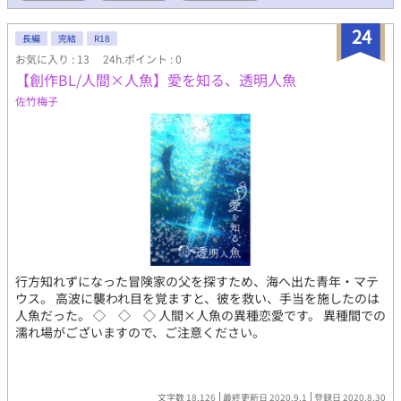
24
長編
完結
R18
お気に入り : 13
24h.ポイント : 0
【創作BL/人間×人魚】愛を知る、透明人魚
佐竹梅子
行方知れずになった冒険家の父を探すため、海へ出た青年・マテ
ウス。 高波に襲われ目を覚ますと、彼を救い、手当を施したのは
人魚だった。 ◇ ◇ ◇ 人間×人魚の異種恋愛です。 異種間での
濡れ場がございますので、ご注意ください。
文字数 18,126
最終更新日 2020.9.1
登録日 2020.8.30