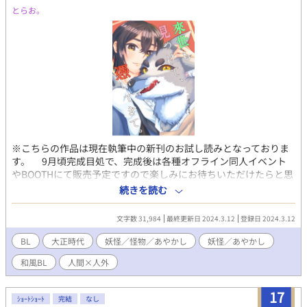
とらお。
※こちらの作品は現在執筆中の新刊のお試し読みとなっておりま
す。 9月頃完成目処で、完成後は各種オフライン同人イベント
やBOOTHにて販売予定ですので楽しみにお待ちいただけたらと思
います。 【ジャンル】 人間×怪異 / 人間攻め / 異種間恋愛 / 無
続きを読む
理やり / 大正時代 / 和風ローファンタジー 【あらすじ】 時は大
正。 とある士族の下男として働く「篠木 統」はひょんなことか
文字数 31,984
最終更新日 2024.3.12
登録日 2024.3.12
ら不審な虚無僧に追いかけ回される。 深編笠を脱いだそいつは
牙をぎらりと光らせ、鋭い爪で統へ襲いかかった。 「ようやっと
BL
大正時代
妖怪／怪物／あやかし
妖怪／あやかし
逢えたなァ、御前様」 この不穏な邂逅が統の人生を、存在意義
和風BL
人間×人外
を、浮き彫りにさせていく。
17
ｼｮｰﾄｼｮｰﾄ
完結
なし