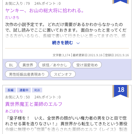
お気に入り : 79
24h.ポイント : 0
ヤンキー、お山の総大将に拾われる。
だいきち
次作の小説予定です。 どれだけ需要があるかわからなかったの
で、試し読みでここに置いておきます。 面白かったと言ってくだ
さる方がいるなら、長編で書いて行きたいと思ってますので、感
想などいただけたら励みになります。 例にももれず男性妊娠、出
続きを読む
産もの。 以下プロットという名のざっくりとした設定、長編でか
くなら二人の出会いからスタートになります。 今回は本編後の一
文字数 3,174
最終更新日 2021.9.16
登録日 2021.9.16
幕的なやつです（書いてすらいないのに！笑） 御嶽山総大将、泣
く子も黙る大天狗。自己中天然ボケ大妖怪×訳ありヤンキー朝日
BL
異世界
妖怪／あやかし
受け溺愛攻め
奈天嘉の現代風味異種間婚姻譚。 とある事情で都会から逃げ出し
男性妊娠出産表現あり
スピンオフ
た天嘉は、ありえない物を目にした。 それは現代では漫画やアニ
メ、映画などの創作物でしかお目にかかれないような異形の物、
そう、妖怪である。 なんで俺がこんな目に！？理不尽が婚姻届抱
18
長編
連載中
R18
えてやってきた。 男性妊娠、出産。和風ファンタジーで異界迷い
お気に入り : 50
24h.ポイント : 0
込みもの。 作者の性癖ごった煮短編。 こんなものを次回かけたら
異世界魔王と薬師のエルフ
なあという具合で、書いてもいない本編終了後の一幕、すでにゲ
シュタルト崩壊中。 とある休日の蘇芳と天嘉ののんびりとしたや
あごばなな
りとりです。ギャグ風味。これだけでも十分に読めますので、ぜ
『皇子様を！ いえ、全世界の顔がいい権力者の男をひと目で惚
ひ、よしなに
れさせる薬を造りなさい！』 異世界から転生してきたという悪役
令嬢に無理やり"惚薬"を造らされた薬師のエルフ《レイス》 製造