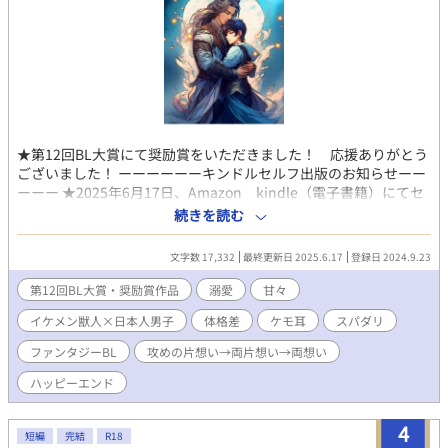
★第12回BL大賞にて奨励賞をいただきました！ 応援ありがとう
ございました！ ーーーーーーキンドルセルフ出版のお知らせーー
ーーー ★2025年6月17日、Amazon kindle（電子書籍）にてセ
ルフ出版いたしました。 Amazon独占販売のため、現在こちら
続きを読む
は試し読みの数話のみ、公開しております。 ★上巻と下巻の二
冊。「たいよう一花」で検索してください。 上巻 ASIN ‏ : ‎
文字数 17,332
最終更新日 2025.6.17
登録日 2024.9.23
B0FDG17PBB 下巻 ASIN ‏ : ‎ B0FDFZKLRP ★ボーイズラブノベル
スで登録していたのに、アマゾンに勝手にアダルト小説のカテゴ
第12回BL大賞・奨励賞作品
溺愛
甘々
リーにされてしまい、カテ変更できない状態になってしまいまし
イケメン獣人×日本人男子
体格差
ケモ耳
スパダリ
た。そのため上記ページに飛んだら年齢確認の表記が出るかもし
れませんが、18歳以上の項目をポチッと選ぶだけなのでご安心く
ファンタジーBL
攻めの片想い→両片想い→両想い
ださい。 ★読み放題サービスの「Kindle Unlimited（キンドル
アンリミテッド）」に加入しますと、いずれも無料で読めます。
ハッピーエンド
でも購入してもらえたら、嬉しい！ ★下巻には、書き下ろし「番
外編1～城下町ショッピングデート～」を加え、更に番外編2のユ
4
短編
完結
R18
ート編ヴァル編ともに大幅加筆しています。 アルファポリスで