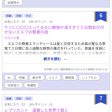
結腸責め
6
短編
完結
R18
お気に入り : 38
24h.ポイント : 14
ケツに〇〇〇入ってるのに瞑想が深すぎて三日間気が付
かないエルフの賢者の話
ケロリビ堂
エルフの賢者エランディールは星と交信するため森の聖なる祭
壇で三日間に及ぶ過酷な瞑想の儀式を行っていた。意識を深淵に
閉ざした彼の無防備な肉体に、欲望に駆られたトロールが暴虐の
限りを尽くす。三日間犯され続ける中、エランディールの身体は
続きを読む
意識とは無関係に反応し、快感に踊る。だが彼の魂は静寂を守っ
たままだった……。そして三日目たった朝、犯された賢者は目を
文字数 5,814
最終更新日 2025.4.25
登録日 2025.4.25
覚ますが……。 ムーンライトノベルとpixivにもタイトルを変えて
掲載しています。
BL
短編
異世界
エルフ
睡眠姦
レイプもの
快楽堕ち
異種間
7
長編
完結
R18
お気に入り : 53
24h.ポイント : 14
レプリカント 退廃した世界で君と