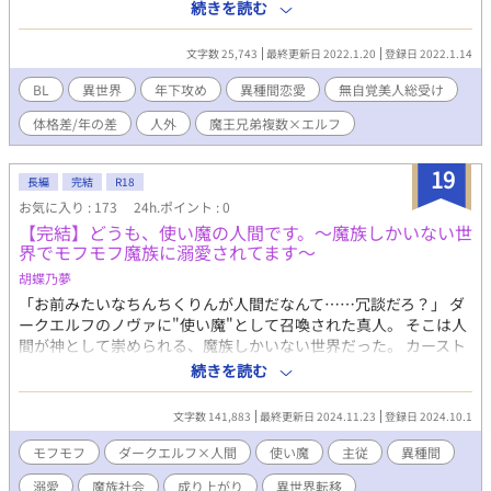
の過程でその惚薬を誤飲してしまったが為に、全世界の権力があ
続きを読む
る顔のいい男に一目惚れされるという運命を背負ってしまったレ
イスは、惚薬の効果を消す薬の素材を集めるために旅に出ること
文字数 25,743
最終更新日 2022.1.20
登録日 2022.1.14
を決心する。 レイスが惚薬の効果で皇子様や国王様、果てには貴
族やオークの頭領まで……様々な顔のいい男達を意図せず虜にし
BL
異世界
年下攻め
異種間恋愛
無自覚美人総受け
てしまっていることを知り、憤怒する悪役令嬢に殺されかけてい
体格差/年の差
人外
魔王兄弟複数×エルフ
たところ《マオ》と名乗る異世界からやってきた魔王に助けられ
るが──？ ※第六魔王マオ×レイスがメインCPとなりますが、他
にも魔王兄弟複数×レイスの要素があります。 魔王様×エルフ、
19
長編
完結
R18
オーク×エルフ、獣人×エルフ、勇者×エルフ、魔族/魔物×エル
お気に入り : 173
24h.ポイント : 0
フ ……など複数の異種間要素が含まれます。
【完結】どうも、使い魔の人間です。～魔族しかいない世
界でモフモフ魔族に溺愛されてます～
胡蝶乃夢
「お前みたいなちんちくりんが人間だなんて……冗談だろ？」 ダ
ークエルフのノヴァに"使い魔"として召喚された真人。 そこは人
間が神として崇められる、魔族しかいない世界だった。 カースト
制度が支配する魔族社会で、真人はノヴァと同じく最下層の"劣等
続きを読む
種"として蔑まれる。 だが、真人の優しさとひたむきさは、すさ
んでいたノヴァの心を癒し、モフモフな魔族達の心をも変えてい
文字数 141,883
最終更新日 2024.11.23
登録日 2024.10.1
く。 理不尽な差別や試練を笑いと涙で乗り越える中、真人とノヴ
ァは互いにかけがえのない存在になっていった。 しかし、二人の
モフモフ
ダークエルフ×人間
使い魔
主従
異種間
絆が深まるほどに、人間としての"特異性"が明らかになり、真人
溺愛
魔族社会
成り上がり
異世界転移