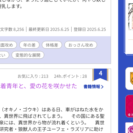
授乳します。
文字数 8,256
最終更新日 2025.6.25
登録日 2025.6.25
強面攻め
年の差
体格差
おっさん攻め
ない
変態的な展開
4
お気に入り : 213
24h.ポイント : 28
漂着青年と、愛の花を咲かせた
書籍情報
オキノ・ゴウキ）はある日、車がはねた水をか
、異世界に飛ばされてしまう。 その国にある聖
泉には、異世界から物が流れ着くという。 異世
研究者・狼獣人の王子ユーフェ・ラズリアに助け