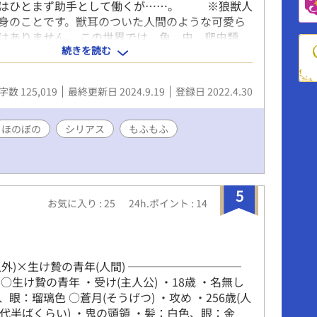
樹はひとまず助手として働くが……。 ※狼獣人
身のことです。獣耳のついた人間のような可愛ら
はありません。 この世界では、魚、虫、爬虫類、
続きを読む
鳥以外は、吉祥花というもので生まれます。
後半あたりに入る予定。 ※主人公が受です。 ム
複更新してます。 2018年くらいからぼちぼち書
字数 125,019
最終更新日 2024.9.19
登録日 2022.4.30
品です。 ちょうど体調不良や中華沼落ちなどが
ムーンでも二年くらい更新してないんですが、す
ありますし、たぶんアルファさんのほうが受け良
ほのぼの
シリアス
もふもふ
あと思って、こちらにものせてみることにしまし
ちらで募集してたお題、以下１０個をどこかに使
。何がどう使われるかは、お楽しみに(^ ^) 電
リンダー、しゃっくり、つめ、くじら、南の一つ
5
お気に入り : 25
24h.ポイント : 14
スプレー、オムレツ、バランスボール お題にご
いた皆様、ありがとうございました。 ショートシ
を予定してましたが、普通に長編になりました。
12万2900字でした。
人外)×生け贄の青年(人間) ──────────
○生け贄の青年 ・受け(主人公) ・18歳 ・名無し
眼：瑠璃色 ○蒼月(そうげつ) ・攻め ・256歳(人
0代半ばくらい) ・鬼の頭領 ・髪：白色、眼：金