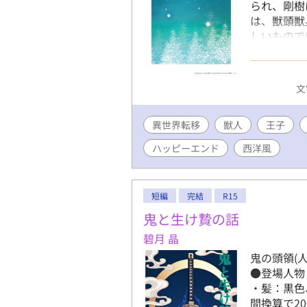
られ、剛
は、獣頭獣
しいもので
両生類、
※R18は
ーンでも重
文
いている作
重なって、
異世界転移
獣人
るつもりは
王子
さそうだな
ハッピーエンド
西洋風
た。 あ
う予定です
卓、メスシ
短編
完結
R15
星、ひも、
協力いただ
鬼と生け贄の話
ョート集
碧月 晶
本編は、約
鬼の頭領(
●登場人物 
・髪：黒色、
間換算で2