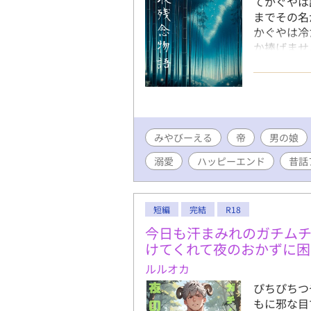
てかぐやは
までその名
かぐやは冷
か捧げませ
許されない
翁の身体と
スとしたエ
みやびーえる
帝
男の娘
溺愛
ハッピーエンド
昔話
短編
完結
R18
今日も汗まみれのガチム
けてくれて夜のおかずに困
ルルオカ
ぴちぴちつ
もに邪な目