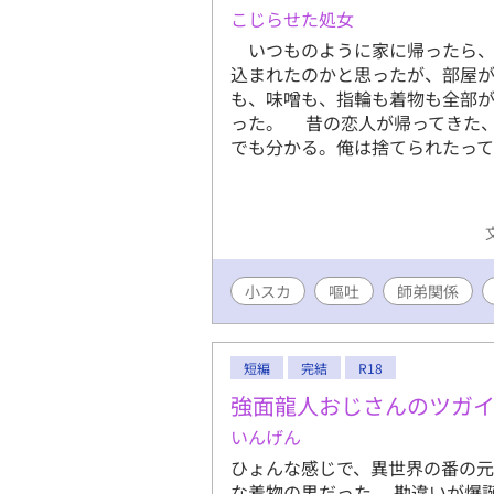
操観念、倫
こじらせた処女
手足の欠損
いつものように家に帰ったら、
写がありま
込まれたのかと思ったが、部屋
ス等) ※
も、味噌も、指輪も着物も全部
の後に（）
った。 昔の恋人が帰ってきた
話実装予定
でも分かる。俺は捨てられたっ
は軽い絡み
小スカ
嘔吐
師弟関係
短編
完結
R18
強面龍人おじさんのツガ
いんげん
ひょんな感じで、異世界の番の元
な着物の男だった。 勘違いが爆