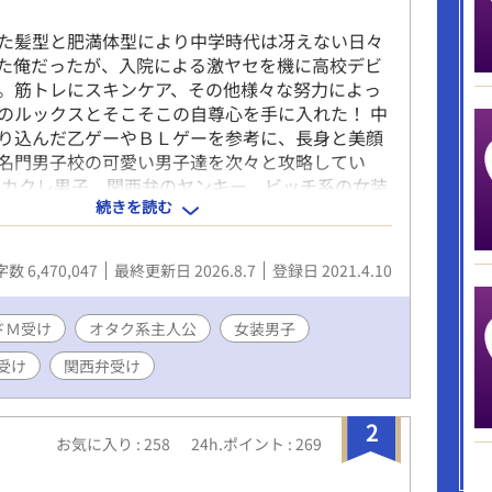
た髪型と肥満体型により中学時代は冴えない日々
た俺だったが、入院による激ヤセを機に高校デビ
。筋トレにスキンケア、その他様々な努力によっ
のルックスとそこそこの自尊心を手に入れた！ 中
り込んだ乙ゲーやＢＬゲーを参考に、長身と美顔
名門男子校の可愛い男子達を次々と攻略してい
メカクレ男子、関西弁のヤンキー、ビッチ系の女装
続きを読む
メガネの副委員長、甘え上手の現役アイドル、筋
、ワンコ系の後輩、父親違いの弟、弱りきった元
、耽美な生徒会長にその露払いの副会長、盲目の
数 6,470,047
最終更新日 2026.8.7
登録日 2021.4.10
の兄達、おかっぱ頭の着物男子、胡散臭い糸目な
しがりな近所の小学生にその色っぽい父親、やる
ねくれ留年男子……選り取りみどりの男子達には
ドＭ受け
オタク系主人公
女装男子
ひっくり返す裏の顔が！？ ──以下注意事項──
受け
関西弁受け
話やメッセージアプリのやり取りなど、（）は主
声など、《》は主人公に聞き取り理解出来なかっ
ど。 ※主人公総攻め。主人公は普通に浮気をしま
2
お気に入り : 258
24h.ポイント : 269
人公の心の声はうるさめ＆オタク色濃いめ。 ※受け
ギャップがあります。 ※登場人物のほとんどは貞