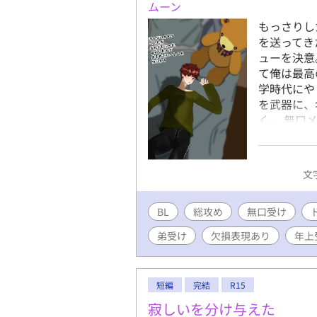
ムーン
もっさりし
を送ってき
ューを決意
て俺は最高
学時代にや
を武器に、
く。 無口
男子、堅物
肉系の先輩
いじめっ子
文字
芸術家とそ
美少年、寂
BL
総攻め
無口受け
気のないひ
第一印象を
弟受け
欠損表現あり
年上
※『』は電
人公の心の
た外国語な
短編
完結
R15
す。 ※主
達には全員
寂しいを分け与えた