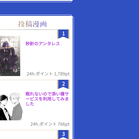
1
秒針のアンタレス
24h.ポイント 1,789pt
2
眠れないので添い寝サ
ービスを利用してみま
した
24h.ポイント 766pt
3