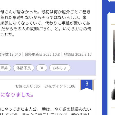
理観などなどが欠けています。 ※切り傷、火傷、
、視覚障害等の特徴を持つ受けが登場し、その描
母さんが居なかった。最初は何か厄介ごとに巻き
す。 ※受け同士の絡みがあります(ほぐし合い、キ
が荒れた形跡もないからそうではないらしい。米
コメディ風味です、あくまで風味です。 ※タイトル
が綺麗になくなっていて、代わりに手紙が置いてあ
でメインの登場人物名を記してあります。順次全
、だからその人の故郷に行く、と。いくらガキの俺
です。 ×がある場合は性的描写アリ、＋の場合
てことだ。
までとなっております。
文字数 17,040
最終更新日 2025.10.8
登録日 2025.8.10
師弟
体調不良
BL
おねしょ
3
お気に入り : 85
24h.ポイント : 106
イになりました。
にやってきた主人公。 番は、やくざの組長みたい
誕しながら、まったり過ごしていたが、何やら妖し