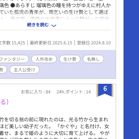
璃色 ●あらすじ 瑠璃色の瞳を持つがゆえに村人か
ていた孤児の青年が、雨乞いの生け贄として選ば
かし、雷の夜、偶然の出来事によって繋がった常世
続きを読む
への道に落ちてしまう。 「そんな醜悪な人間なん
と殺してしまえば良いのですよ」 美しき鬼と生け
出会う時、運命の歯車が動き出す───。
文字数 15,425
最終更新日 2025.6.15
登録日 2024.8.10
───── ※和風人外ファンタジーなお話です。
戸時代初期頃をイメージしています。 ※なので登
は全員着物を着ています。 ※BLove様で開催され
ファンタジー
人外攻め
生け贄
名無し
ト用に書いた短編小説(全10話)です。 ※表紙絵は
贄
主人公受け
AIで試しに作ってみたものです。 ※いいね、お気
想、大歓迎です！！
6
お気に入り : 84
24h.ポイント : 14
える）
竹を切る翁の前に現れたのは、光る竹から生まれ
ほど美しい幼子だった。 「かぐや」と名付け、女
着せ、まるで姫のように大切に育て上げる。 やが