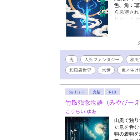
色、角：瑠
ら忌避され
れた。 し
(とこよ)
て、さっさ
贄の青年が
─────
※時代は江
鬼
人外ファンタジー
場人物たち
和風
たコンテス
和風異世界
常世
鬼×生け
作者が生成
に入り、感
ｼｮｰﾄｼｮｰﾄ
完結
R18
竹取残念物語（みやびー
こうらい ゆあ
山奥で独り
た息を呑む
物の着物を