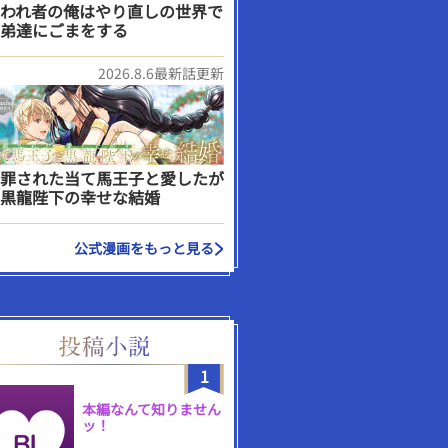
われ者の俺はやり直しの世界で
弟達にごまをする
2026.8.6最新話更新
罪された当て馬王子と愛したが
黒龍陛下の幸せな結婚
公式漫画をもっと見る
1
本編なんて知りません
ッ！