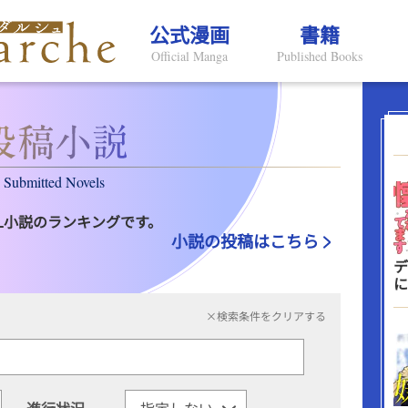
公式漫画
書籍
Official Manga
Published Books
Submitted Novels
L小説のランキングです。
小説の投稿はこちら
デ
に
×検索条件をクリアする
進行状況