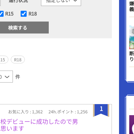
嫌
義
R15
R18
断
り
R15
R18
件
1
お気に入り : 1,362
24h.ポイント : 1,256
高校デビューに成功したので男
と思います