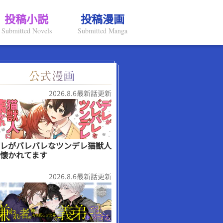
投稿小説
投稿漫画
Submitted Novels
Submitted Manga
2026.8.6最新話更新
レがバレバレなツンデレ猫獣人
懐かれてます
2026.8.6最新話更新