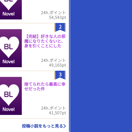
24h.ポイント
54,543pt
2
【完結】好きな人の邪
魔になりたくないと、
身を引くことにした
24h.ポイント
49,165pt
3
捨てられたら最高に幸
せだった件
24h.ポイント
41,507pt
投稿小説をもっと見る