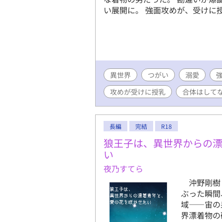
い展開に。 強面攻めが、受けに
異世界
つがい
溺愛
攻めが受けに授乳
合体はして
長編
完結
R18
狼王子は、異世界からの
い
夜乃すてら
沖野剛樹（
ぶった瞬間
域――宙の
界漂着物の