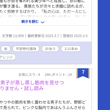
誰もが目を奪われる美少年へと成長し、京の都に
が響き渡る。 貴族たちが次々と求婚に訪れるが、
たく拒絶するばかり。 「私の心は、ただ一人にし
ん」 夜ごと忍び寄るかぐやの熱い吐息と、決して
続きを読む
想い。 育ての親への禁断の愛は、静かに、確実に
心を蝕んでいく。 そんな、残念な竹取物語をベー
ロ満載のお話です。
文字数 13,909
最終更新日 2025.3.7
登録日 2025.3.5
翁
平安時代風味
3Pあり
エロ多め
アレンジ
7
お気に入り : 4
24h.ポイント : 14
チ男子が蒸し蒸し筋肉を見せつ
りません・試し読み
やつやの筋肉を熱く震わせる男子たちが、野郎ど
で見られて、ピンクな脳内であはんうふんさせら