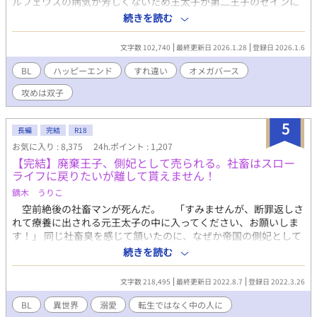
ルフェウスの病気が芳しくないため王太子が第二王子のゼインに
役になりたくない公爵令息がジタバタする物語。(徐々にBLです。
変更となり、それに伴ってハルの婚約者も変更になったのだ。 昔
続きを読む
ご注意ください) 第11回BL小説大賞をいただきました。応援し
は一緒に仲良く遊んだはずなのに、無愛想で冷たいゼインはハル
てくださった皆様、本当にありがとうございました。(2024年11
のことを嫌っている。穏やかで優しいオルフェウスから、冷酷な
月に書籍化しました)
文字数 102,740
最終更新日 2026.1.28
登録日 2026.1.6
ゼインに婚約者が変わると聞いてハルは涙する。それでも家のた
めに役に立ちたい、王太子妃としてゼインを一途に愛し、尽くし
BL
ハッピーエンド
すれ違い
オメガバース
たいと運命を受け入れる覚悟をする。 婚礼式のときからハルに冷
攻めは双子
たく傲慢な態度のゼイン。ハルは負けじと王太子妃としての役割
を果たすべくゼインに迫る。初夜のとき「抱いてください」とゼ
インに色仕掛けをするが「お前を抱く気はない」とゼインに一蹴
5
長編
完結
R18
されてしまう——。
お気に入り : 8,375
24h.ポイント : 1,207
【完結】廃棄王子、側妃として売られる。社畜はスロー
ライフに戻りたいが離して貰えません！
鏑木 うりこ
空前絶後の社畜マンが死んだ。 「すみませんが、断罪返しさ
れて療養に出される元王太子の中に入ってください、お願いしま
す！」 同じ社畜臭を感じて頷いたのに、なぜか帝国の側妃として
売り渡されてしまった！ 話が違うし約束も違う！男の側妃を溺
続きを読む
愛してくるだと？！ ゆるーい設定でR18BLになります。 本編完
結致しました( ´ ▽ ` )緩い番外編も完結しました。 番外編、お品
文字数 218,495
最終更新日 2022.8.7
登録日 2022.3.26
書き。 〇セイリオス＆クロードがイチャイチャする話 〇騎士
団に謎のオブジェがある話 ○可愛いけれどムカつくあの子！
BL
異世界
溺愛
転生ではなく中の人に
○ビリビリ腕輪の活用法 ○進撃の双子 ○おじさん達が温泉へ