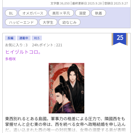
引き籠ってしまう。そんな彼の前に、ある日突然イケメンのαが押
文字数 36,050
最終更新日 2025.9.28
登録日 2025.9.27
しかけてきた。彼の名前は神木怜音（かみきれお）。 蒼汰と怜音
は幼い頃に「お互いが二十歳の誕生日を迎えたら番になろう」と
BL
オメガバース
美形×平凡
溺愛
執着
約束をしていたのだった。 そんな怜音に溺愛され、少しずつ失恋
ハッピーエンド
大学生
幼なじみ
から立ち直っていく蒼汰。いつからか、優しくて頼りになる怜音
に惹かれていくが、引きこもり生活からはなかなか抜け出せない
でいて…。
25
長編
連載中
R15
お気に入り : 3
24h.ポイント : 221
ヒイヅルトコロ。
多梧咲
東西別れるとある島國。軍事力の格差による圧力で、隣國西をも
掌握せんと企む東の帝は、西を統べる女帝へ政略結婚を申し込ん
だ。追い込まれた西の唯一の対抗策は、女帝の溺愛する弟が表明