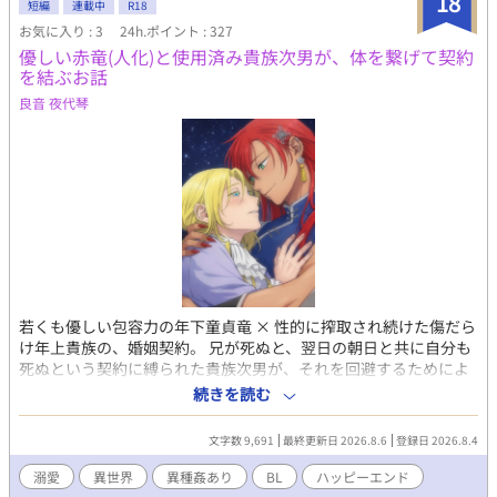
18
短編
連載中
R18
と釣られたその講習の最後に得た、幸せの形とは―― ーーーーー
お気に入り : 3
24h.ポイント : 327
ーーーーーー エロは事後描写程度です 毎日21:30更新(8/16完結)
優しい赤竜(人化)と使用済み貴族次男が、体を繋げて契約
全16話＋エピローグ予約投稿済みです
を結ぶお話
X→https://x.com/bunbun_melon 番外編にするまでもない小ネ
タSSは全てこちらです。甘かったり愛が重すぎてちょっと様子が
良音 夜代琴
おかしかったり。私の脳内の墓場です。気軽に墓参りしていただ
けたら喜びます。
若くも優しい包容力の年下童貞竜 × 性的に搾取され続けた傷だら
け年上貴族の、婚姻契約。 兄が死ぬと、翌日の朝日と共に自分も
死ぬという契約に縛られた貴族次男が、それを回避するためによ
り強力な契約（竜との婚姻契約）で上書きしようとしている部分
続きを読む
になります。 全年齢BLに入れられなかったサブCPのR18シーンで
す。 単体でも十分読めるよう、冒頭に状況の振り返りは入ってい
文字数 9,691
最終更新日 2026.8.6
登録日 2026.8.4
ます。 『残酷な描写』の痕跡がところどころにありますが 当作品
の時間軸中は、終始穏やかです。 本編が気になる方はこちらから
溺愛
異世界
異種姦あり
BL
ハッピーエンド
どうぞ。 『拾った子竜を可愛がったら、僕より年上の大男になっ