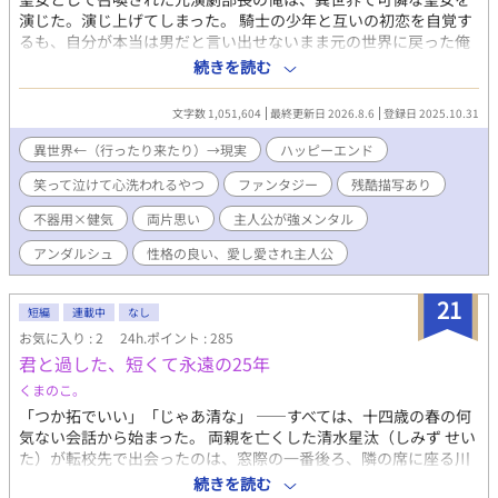
演じた。演じ上げてしまった。 騎士の少年と互いの初恋を自覚す
るも、自分が本当は男だと言い出せないまま元の世界に戻った俺
は、 真実を告げるべくもう一度異世界へ向かう。 しかし再度辿り
続きを読む
着いた異世界では、俺は本来の男の姿のままで、少年騎士は立派
な青年騎士へと成長していて……。 第一部 ------【単行本サイズ
文字数 1,051,604
最終更新日 2026.8.6
登録日 2025.10.31
で1～4巻】 健気で一途な主人公と、なかなか真実に辿り着けない
不器用ド真面目青年騎士が、 巡礼の旅の中で、互いに相手を想い
異世界←（行ったり来たり）→現実
ハッピーエンド
つつも絶妙にすれ違う、 両片思いのじれもだファンタジーBLで
笑って泣けて心洗われるやつ
ファンタジー
残酷描写あり
す。(最終的に2CP成立します) 『メインCPがくっつくまでを読み
たい』という方用に 第一部で離脱する方用のエピローグをご用意
不器用×健気
両片思い
主人公が強メンタル
していますので、スッキリ読了できます。 第二部 ------【5巻
～】 『くっついたCPが支え合う姿が読みたい』という方と 『い
アンダルシュ
性格の良い、愛し愛され主人公
やいや世界を救うまでが聖女物だろ!!』という方には ここからが
本番です。 異世界の闇を明かして人々の救済を目指します。 7巻
21
短編
連載中
なし
からは新キャラ続々で、サブCPも続々参戦します。 激重感情を抱
えながらも絶妙に噛み合わない『お前さえいればいい』共依存の
お気に入り : 2
24h.ポイント : 285
幼馴染主従や、 『友達と恋人の好きって何が違うの!?』と初恋に
君と過した、短くて永遠の25年
戸惑う少年騎士同士、 『俺に幸せになる資格はない』と死を望む
くまのこ。
男に『俺が絶対に幸せにします！』と叫ぶ男、 不憫な子を不埒な
「つか拓でいい」「じゃあ清な」 ――すべては、十四歳の春の何
輩から保護していたつもりが、いつの間にか本気になっていた二
気ない会話から始まった。 両親を亡くした清水星汰（しみず せい
児の子持ち男、 頭も尻も軽い性欲に忠実な男と、ゆるい態度で接
た）が転校先で出会ったのは、窓際の一番後ろ、隣の席に座る川
しながらも相手を絶対に逃がす気のない男、等 新たな属性のCP達
畑拓斗（かわばた たくと）。ぶっきらぼうだけど優しい拓斗と、
続きを読む
もお楽しみいただけます。 ◆◆◆ 作品傾向としては、じれじれと