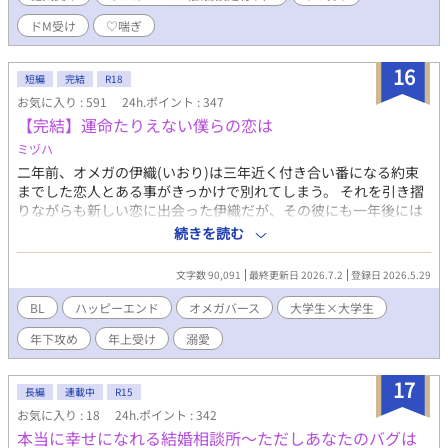
淫奔なユンファは特定の彼氏などいらない、とそれを幾度ものら
ドM受け
♡喘ぎ
りくらりかわしてきたものの、ついにソンジュの熱意に負け、交
際を承諾する。 ただしユンファは交際するにおいて、「交際中も
16
自分が他の男とセックスすることを許すこと」という不当な条件
短編
完結
R18
をソンジュに突きつけてきた。 しかしソンジュは念願ともあって
お気に入り : 591
24h.ポイント : 347
その条件を唯唯諾諾と呑み、ユンファとの交際を開始する。 そし
【完結】運命たりえない僕らの恋は
て月日は流れ、思いのほか順調な交際の末に二人は結婚した。 と
ミヅハ
ころが――。 二人にとって初めての結婚記念日――ソンジュが仕
事から家に帰ると、なんとその日にまでユンファは他の男とセッ
二年前、オメガの伊織(いおり)は三年近く付き合い番になる約束
クスをしており……。 しかしそれをも見越していたソンジュは、
までした恋人とある事がきっかけで別れてしまう。 それを引き摺
かねてより計画していたユンファへの「あるプレゼント」
りながらも新しい恋に出会った伊織だが、その彼にも一年後には
――「貞操帯」を持って帰ってきていた。 『俺はこれまで貴方と
振られ、以降付き合う人すべてと同じ理由で別れる事に。 何度も
続きを読む
の約束を厳守してきました。今度は貴方が俺との約束を守る番で
続いて傷付いた伊織は、これなら誰も好きにならない方がマシだ
す――。』 そうしてバイブ付きの貞操帯を無理やりユンファにつ
と諦め自分の〝ジンクス〟を頼ってくる相手に応えていた。 そん
文字数 90,091
最終更新日 2026.7.2
登録日 2026.5.29
け、今度は自分の「言いなり」になることを約束させたソンジュ
なある日、酔っ払った伊織が一人道端で座り込んでいると、心配
だったが、ユンファは案外大人しくて…――？ 【2026年3月より
してくれたらしい一人のイケメンアルファに声をかけられる。 穏
BL
ハッピーエンド
オメガバース
大学生×大学生
始まった新制度『未管理著作物裁定制度』における意思表示（念
やかで優しいイケメンに、危ないからうちにおいでと誘われて悩
年下攻め
年上受け
溺愛
のため）】 非営利・営利を問わず、当作をふくむ当方全作品にお
んだ末に頷いた伊織だが、その翌日、恋人になって欲しいと請わ
いてイラスト・作中内文章はもちろん、表紙絵やあらすじ等ふく
れ溜め息をついた。 所詮コイツも他の奴と同じかと。 半ばヤケク
む作品の一切の無断利用を禁じます（AI学習等含む）。
ソな気持ちでそう思った伊織だが、どうしてかイケメンは伊織を
17
長編
連載中
R15
甘やかし、本当の恋人のように扱ってきて――。 包容力抜群のイ
お気に入り : 18
24h.ポイント : 342
ケメン年下アルファ‪‪✕‬恋愛を諦めている年上オメガ ※印は性的描
本当に幸せになれる結婚相談所～ただしあなたのバグは
写あり