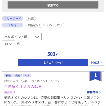
フリーワード
約束
R指定
R指定なし
R15
R18
件
503
件
1
/ 17
Next
ページ
1
長編
完結
R18
お気に入り : 2,246
24h.ポイント : 27,122
生き急ぐオメガの献身
雨宮里玖
書籍情報
美貌オメガのシノンは、辺境の副将軍ヘリオスのもとに嫁ぐこと
になった。 実はヘリオスは、昔、番になろうと約束したアルファ