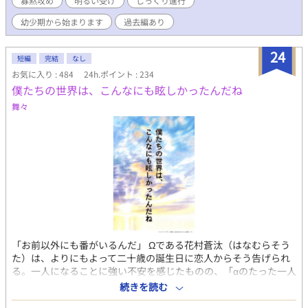
寡黙攻め
明るい受け
じっくり進行
違いの末に彼らが迎えるラストとは？安心安全ハッピーエンドで
った旋律」
す！ 恋と部活にかける高校生活最後の夏を描いた幼馴染青春BL
幼少期から始まります
過去編あり
24
短編
完結
なし
お気に入り : 484
24h.ポイント : 234
僕たちの世界は、こんなにも眩しかったんだね
舞々
「お前以外にも番がいるんだ」 Ωである花村蒼汰（はなむらそう
た）は、よりにもよって二十歳の誕生日に恋人からそう告げられ
る。一人になることに強い不安を感じたものの、「αのたった一人
の番」になりたいと願う蒼汰は、恋人との別れを決意した。 恋人
続きを読む
を失った悲しみから、蒼汰はカーテンを閉め切り、自分の殻へと