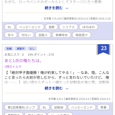
ながら、ロックバンドのボーカルとしてステージに立つ夏樹
(23）。彼を溺愛するのは、年上で俺様な副社長・黒崎圭一(38)。
続きを読む
夏樹は養子として古い家柄の黒崎家に迎えられ、音楽と経営、二
つの人生の狭間で揺れていた。それでも黒崎は、束縛と独占欲を
文字数 714,350
最終更新日 2026.8.6
登録日 2026.3.28
隠すことなく、夏樹のすべてを受け止めようとする。ステージを
降りる日が近づくかもしれない中、家族の問題、過去の傷、そし
BL
ハッピーエンド
溺愛
シリアス
ほのぼの
て未来への不安が静かに忍び寄る。繋いだ手を、決して離さない
甘々
切ない
芸能人
束縛攻め
病弱受け
と誓った二人の、溺愛と再生の物語。※本作からでもお読みいた
だけます。前作は「青い月の天使～あの日の約束の旋律」です。
何かと物騒な日々の中、黒崎は同じ敷地内に立つ父の家で夏樹
23
長編
連載中
なし
と同居しようと考えている。夏樹の健康面で不安があるためだ。
お気に入り : 0
24h.ポイント : 278
黒崎家には兄弟たちが住んでおり、常ににぎわっている。黒崎家
あと1点の俺たちは。
と親しくしているバーテルス家から来たドイツ人男性のユリウス
の恋愛、兄の一貴の恋愛、弟の朝陽と一貴の秘書である六槍との
1時のトルテ
恋の駆け引きなど、ほろ苦く、ほっこりする日常を送っている。
【「絶対甲子園優勝！俺が約束してやる！」 —なあ、陸。こんな
そんな暮らしの中、黒崎に過去の恋人の影が現れる。その時、夏
こと言ったらお前が悲しむから、ずっと言わないでいたけど。 俺
樹は不思議な声を聴く。「もう一度、君の音を聴かせてほしい」
は——。】 幼い頃からずっと一緒だった幼馴染の海と陸。幼馴染
その一言をきっかけに、夏樹の中で眠っていた感情が、張り詰め
で親友であったはずの陸に海は長年想いを寄せていた。そんな気
続きを読む
た弦のように震え始める。 作品時系列：「恋人はメリーゴーラン
持ちを隠しながらも親友としてチームメイトとして 「甲子園へ行
ド少年だった。」→「恋人はメリーゴーランド少年だった～永遠
こう」と誓い合い、高校最後の夏を迎えた二人は、野球部の中心
の誓い編」→「アイアンエンジェル～あの日の旋律」→「夏椿の
文字数 4,811
最終更新日 2026.8.6
登録日 2026.8.5
選手として夢を追いかけていた。 しかし、海の怪我をきっかけに
天使～あの日に出会った旋律」→「白い雫の天使～親愛なる人へ
チームの空気は変わり始める。 仲間との衝突、すれ違う2人の気
第2回青春BLカップ
BL
幼馴染
ハッピーエンド
青春
の旋律」→「上弦の月の天使～結ばれた約束の夜」→「青い月の
持ち、そして長年の海の陸への恋心の行方は。 挫折、衝突、すれ
天使～あの日の約束の旋律」→本作「鳴弦の天使～あの日に出会