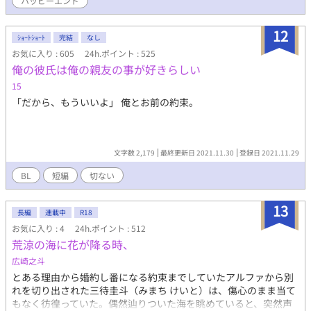
ハッピーエンド
12
ｼｮｰﾄｼｮｰﾄ
完結
なし
お気に入り : 605
24h.ポイント : 525
俺の彼氏は俺の親友の事が好きらしい
15
「だから、もういいよ」 俺とお前の約束。
文字数 2,179
最終更新日 2021.11.30
登録日 2021.11.29
BL
短編
切ない
13
長編
連載中
R18
お気に入り : 4
24h.ポイント : 512
荒涼の海に花が降る時、
広崎之斗
とある理由から婚約し番になる約束までしていたアルファから別
れを切り出された三待圭斗（みまち けいと）は、傷心のまま当て
もなく彷徨っていた。偶然辿りついた海を眺めていると、突然声