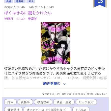
15
長編
連載中
R18
た！ ぼくはいいこなので約束は守れます！！ シングルパパの羽田
お気に入り : 46
24h.ポイント : 349
家のえっちな日常をお送りします。 普通に家族がいちゃいちゃし
ぼくはきみに鍵をかけたい
てる常識はずれな家庭です。 誤字脱字、リクエストなどありまし
たら気軽にお声掛けよろしくお願いします。
🫎藤月 こじか 春雷🦌
嫉妬深い執着攻めが、浮気ばかりするセックス依存症のビッチ受
けにバイブ付きの貞操帯をつけ、夫夫関係を立て直そうとする
話。 独自設定ありのオメガバースBL。エロ多め。 溺愛気質の包容
力たかめな年下いいなり敬語攻め×皮肉屋ツンデレ美人ビッチ受
続きを読む
け（※本性は歪んだ願望をもつ執着ドＳ攻め×依存気質の尽くし
体質健気ドM受け） 【あらすじ】 小説家でアルファのソンジュ
文字数 661,179
最終更新日 2026.8.6
登録日 2025.4.27
（攻め）は、出会い系サイトで出逢ったオメガの美男子・ユンフ
ァ（受け）に運命的な一目惚れをした。 はじめは肉体関係のみを
拘束
貞操帯
執着攻め
執着・溺愛
ビッチ受け
目的として出逢った二人だったが、ソンジュはひと目でユンファ
健気受け
オメガバース（独自設定有り）
ドS攻め
との真剣交際を望み、ユンファに猛アプローチをかける。 しかし