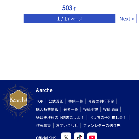
503
件
1
/ 17
Next
ページ
&arche
TOP
公式漫画
書籍一覧
今後の刊行予定
購入特典情報
著者一覧
投稿小説
投稿漫画
樋口美沙緒の小説書こうよ！
《うちの子》推し会！
作家募集
お問い合わせ
ファンレターの送り先
Official SNS