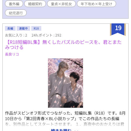
番外編
婚姻契約
童貞×非処女
年下攻め×年上受け
て物凄く口説いてくる』
https://www.alphapolis.co.jp/novel/547033129/87043170 以
幼児退行
下、作者の萌え語り＊＊＊ 今回は、若いながらも優しさと包容力
を備えた18歳の赤竜が、 身も心も傷だらけの7つ年上の貴族次男
19
を絆して甘やかして成立するCPでしたね。 『未熟で一途な年下童
長編
連載中
R18
貞 × 性的に搾取され続け自分の人権すら見失ってる年上』 我が家
お気に入り : 2
24h.ポイント : 292
にはこのパターンのCPが他にもいて、 『殺殺』のメインCPのギ
【R18短編BL集】無くしたパズルのピースを、君とまた
リル×師範と、 『聖女の俺』の蒼×セリクがこのパターンです。
みつける
年下は自分の未熟さに打ちのめされつつも、年上のために大人に
長良リコ
なろうと懸命に足掻いて、 年上はこんな自分は彼に相応しくない
と身を引こうとするものの、 最終的には年下にがっつり捕まっ
て、気付けば逃げられなくなっているという……。 最初は年下の
方が体格が小さくて、 最終的には体格逆転するのも3CPで共通で
すね。 『殺殺』の場合は年下が拾われっ子で、純粋に成長して体
格逆転、 『聖女の俺』はゲート移動における身体再構成で、 今作
の場合は子竜が封印解除して人化、と理由は様々ですが。 気にな
った方は以下からどうぞ。 どちらも年下が今作よりずっと執着強
めです(笑) 師範を殺したくない俺（勇者）と、弟子に殺されたい
私（魔王）
https://www.alphapolis.co.jp/novel/547033129/76679783 【完
作品がスピンオフ形式でつながった、短編BL集（R18）です。8月
結可】異世界召喚された聖女の俺、再会を約束した騎士にもう一
10日から「第2回青春×BL小説カップ」でこの作品たちの長編
度会いに行ったら男の姿のままでした。
を、別作品としてスタートさせます。 １．真夜中のおかえりは君
https://www.alphapolis.co.jp/novel/547033129/551007068
から 青木佑は気の迷いで、隣の部屋に居着いているヒモのトキを
続きを読む