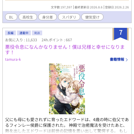
う ゆきと 高校三年 大企業の跡取りとして育てられた、敏感で
文字数 197,597
最終更新日 2026.8.6
登録日 2026.2.26
繊細な少年。 母親の強い支配のもと従順に生き、無垢で素直なま
ま育った。 学校では、その美しさゆえに人は憧れながらも距離を
BL
高校生
身分差
スパダリ
健気受け
取る。 だが蒼空だけが、その見えない壁を軽々と越えてきた。 ⚫︎
五十川 蒼空 いそがわ そら 高校三年 母子家庭に育つが、金
7
銭的な不自由はない。 恵まれた容姿と高い身体能力、そして場の
長編
連載中
R18
空気を一瞬で掌握する圧倒的な存在感を持つ。 だが本人はどこか
お気に入り : 11,633
24h.ポイント : 667
冷めている。 恋多き母への屈託から他人に深く踏み込まず、女は
悪役令息になんかなりません！僕は兄様と幸せになりま
退屈を埋める存在だと割り切っている。 夢はないが、何でも器用
す！
にこなし、欲さずとも多くを手にしてきた。 そんな彼が初めて強
tamura-k
書籍情報
く引き寄せられたのが、結希斗だった。
父にも母にも愛されずに育ったエドワードは、4歳の時に伯父であ
るフィンレー侯爵に保護された。 神殿で治癒魔法を受けたあと、
熱を出したエドワードは前世の記憶を思い出して驚愕する。 もし