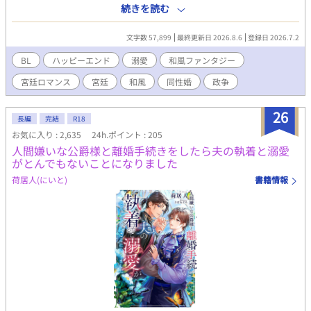
した、悲しい覚悟であった。祖国と姉を守る為、引きこもりの皇
続きを読む
子は初めて『外』で生きてみようとする――。 似通った文化を持
ちながらも、其れは異なった二つの国。何より武の道を重んじ、
文字数 57,899
最終更新日 2026.8.6
登録日 2026.7.2
世の先駆けとなる東の国(江戸風)。何より雅を重んじ、心豊かに
在るべきとする西の国(平安風)。そんな世界で繰り広げられる、
BL
ハッピーエンド
溺愛
和風ファンタジー
歴史の一幕を綴る和宮廷ファンタジー。 ※確実に完結をお約
宮廷ロマンス
宮廷
和風
同性婚
政争
束できます。
26
長編
完結
R18
お気に入り : 2,635
24h.ポイント : 205
人間嫌いな公爵様と離婚手続きをしたら夫の執着と溺愛
がとんでもないことになりました
荷居人(にいと)
書籍情報