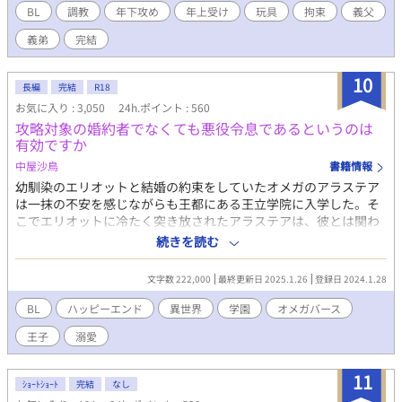
んなうまい話がある訳ない。 俺は今日から彼のペット、赤い首輪
BL
調教
年下攻め
年上受け
玩具
拘束
義父
と彼の手首を繋ぐ紐がその証。 両親がくれた名前ではもう二度と
義弟
完結
呼ばれない、俺の名前は今日からポチ。 俺は今日から、人間でな
くなる。 ──── ────── R18要素は四話あたりからじわじ
わと。 ポチがじっくり開発される様子をお楽しみください。 プロ
10
長編
完結
R18
ローグの割に内容はほのぼのとしています。
お気に入り : 3,050
24h.ポイント : 560
攻略対象の婚約者でなくても悪役令息であるというのは
有効ですか
中屋沙鳥
書籍情報
幼馴染のエリオットと結婚の約束をしていたオメガのアラステア
は一抹の不安を感じながらも王都にある王立学院に入学した。そ
こでエリオットに冷たく突き放されたアラステアは、彼とは関わ
らず学院生活を送ろうと決意する。入学式で仲良くなった公爵家
続きを読む
のローランドやその婚約者のアルフレッド第一王子、その弟のク
リスティアン第三王子から自分が悪役令息だと聞かされて……？/
文字数 222,000
最終更新日 2025.1.26
登録日 2024.1.28
見切り発車なのでゆっくり投稿です/オメガバースには独自解釈の
視点が入ります/魔力は道具を使うのに必要な程度の設定なので物
BL
ハッピーエンド
異世界
学園
オメガバース
語には出てきません/設定のゆるさにはお目こぼしをお願いしま
王子
溺愛
す/2024.11/17完結しました。この後は番外編を投稿したいと考え
ています。
11
ｼｮｰﾄｼｮｰﾄ
完結
なし