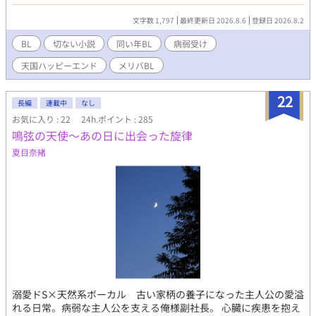
なぜか「清（きよ）」と呼ばれるようになった星汰。家も隣同士
もだもだと切なさ満載でコメディ色強めです。 笑いあり涙ありバ
だった二人は、並んで走り、並んで帰り、当たり前のように同じ
トルありエロありでラブラブハッピーエンドな盛り沢山エンタメ
文字数 1,797
最終更新日 2026.8.6
登録日 2026.8.2
未来を選んでいく。日常の他愛もない掛け合いの中で、少しず
作品ですので、 どうぞお気軽に楽しんでいただけると嬉しいです
つ、けれど確実に近づいていく二人の距離。しかし、運命はあま
BL
切ない小説
同い年BL
病弱受け
♪♪ 年齢制限要素としては、監禁、拘束、陵辱、媚薬、リバ、TS
りにも静かに、二人の日常を侵食していく。街を騒がせる物騒な
が含まれます。 年齢制限シーンにはタイトルに*が、未満だけどそ
天国ハッピーエンド
メリバBL
影。そして、星汰を襲う残酷な現実――。二十一歳のときに一度
んな感じの雰囲気のところには（*）がついています。 戦闘等で
は乗り越えたはずの病魔が、二十三歳の冬、再び星汰を捕まえ
の出血シーンはそこそこあります。流血注意でお願いします。
た。肺から脳への転移。「完治は望めない」という、主治医であ
22
長編
連載中
なし
り拓斗の父親でもある男からの無情な宣告。限られた時間の中、
お気に入り : 22
24h.ポイント : 285
拓斗は仕事を辞め、星汰を連れて最初で最後の海へと旅に出る。
鳴弦の天使～あの日に出会った旋律
「一生分じゃ足りないくらい思い出を作る」と誓って。雪の降る
十二月二十五日。二十五歳の誕生日を迎えた瞬間、星汰は拓斗の
夏目奈緒
手を握ったまま静かに目を閉じた。そして残された拓斗にも、あ
の街の影が牙をむく――。「遅いぞ、拓斗！」「待たせて悪い。
でもこれからはずっと一緒だ、星汰」生きては結ばれなかった二
人が、最後に辿り着いた約束の場所。言葉を交わし続けた二人
の、短くて永遠の２５年の記録。残された仲間たちの後日談まで
を描き切った、切なくもどこまでも温かい魂の純愛ストーリー。
※本作はメリーバッドエンド（両死描写）を含みますが、ラスト
には至上の救い（天国ハッピーエンド）があります。
溺愛ドS×天然系ボーカル 古い家柄の養子になった主人公の愛溢
れる日常。病弱な主人公を支える俺様副社長。 心臓に疾患を抱え