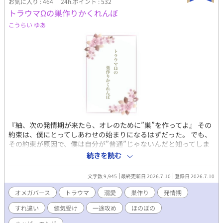
お気に入り : 464
24h.ポイント : 532
トラウマΩの巣作りかくれんぼ
こうらい ゆあ
『紬、次の発情期が来たら、オレのために”巣”を作ってよ』 その
約束は、僕にとってしあわせの始まりになるはずだった。 でも、
その約束が原因で、僕は自分が”普通”じゃないんだと知ってしま
った。 新しい恋人である優しいα・奏さんと暮らし始めても、あ
続きを読む
の日のトラウマは消えない。 彼に”巣”を見られるのが怖くて、発
情期が近付くたび、僕は小さな嘘をつく。 誰にも見つからない場
文字数 9,945
最終更新日 2026.7.10
登録日 2026.7.10
所で、ひとりぼっちで”巣”を作り、彼が帰って来る前に片付け
る。 これは、“普通”のΩになれなかった僕と、大好きな恋人との
オメガバース
トラウマ
溺愛
巣作り
発情期
かくれんぼ。 どうか、僕の”巣”が見つかりませんように。 ――そ
すれ違い
健気受け
一途攻め
ほのぼの
う願っているのに、本当は少しだけ、奏さんに見つけて欲しいと
願ってしまった僕のお話。