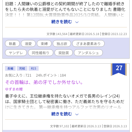
旧題：人間嫌いの公爵様との契約期間が終了したので離婚手続き
をしたら夫の執着と溺愛がとんでもないことになりました 書籍化
決定！！！ 第12回BL大賞奨励賞作品2025/3/2完結。 人間嫌いと
言われた公爵様に嫁いで3年。最初こそどうなるかと思ったものの
続きを読む
自分としては公爵の妻として努力してきたつもりだ。 男同士でも
結婚できる時代とはいえ、その同性愛結婚の先駆けの1人にされた
文字数 143,564
最終更新日 2026.5.18
登録日 2023.12.23
僕。なんてことを言いつつも、嫌々嫁いだわけじゃなくて僕は運
良く好きになった人に嫁いだので政略結婚万歳と今でも思ってい
執着
溺愛
束縛
独占欲
ざまあ要素あり
る。 だけど相手は人嫌いの公爵様。初夜なんて必要なことを一方
ヤンデレ
同性婚有り
奨励賞
アンダルシュ
的に話されただけで、翌日にどころかその日にお仕事に行ってし
まうような人だ。だから使用人にも舐められるし、割と肩身は狭
かった。 いくら惚れた相手と結婚できてもこれが毎日では参って
27
長編
完結
R15
しまう。だから自分から少しでも過ごしやすい日々を送るために
お気に入り : 721
24h.ポイント : 184
そんな夫に提案したのだ。 三年間白い結婚を続けたら必ず離婚す
その首輪は、弟の牙でしか外せない。
るから、三年間仕事でどうしても時間が取れない日を除いて毎日
公爵様と関わる時間がほしいと。 どんなに人嫌いでも約束は守っ
ゆずまめ鯉
てくれる人だと知っていたからできた提案だ。この契約のおかげ
養子ゆえに、王位継承権を持たないオメガで長男のレイン(24)
で毎日辛くても頑張れた。 しかし、そんな毎日も今日で終わり。
は、国家騎士団として秘密裏に働き、ただ義弟たちを守るためだ
これからは好きな人から離れた生活になるのは残念なものの、同
けに生きてきた。 第一継承権を持つアルファで次男のリオール
時に使用人たちからの冷遇や公爵様が好きな令嬢たちの妬みから
(19)は、そんな兄に「ごく潰し」と陰口を叩く連中を許せなかっ
続きを読む
の辛い日々から解放されるので悪い事ばかりではない。 最近は関
た。自分を犠牲にしてまで守る価値はないと思っていた。なにか
わる時間が増えて少しは心の距離が近づけたかなとは思ったりも
と怪我の多い国家騎士団を辞めさせたかった。 初めて訪れた発情
したけど、元々噂されるほどの人嫌いな公爵様だから、契約のせ
文字数 97,102
最終更新日 2026.3.13
登録日 2026.3.13
期のとき。約束をすっぽかされたリオールが不審に思い、兄の部