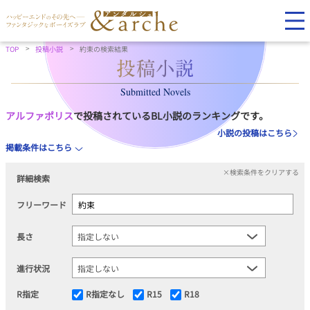
TOP
投稿小説
約束の検索結果
Submitted Novels
アルファポリス
で投稿されているBL小説のランキングです。
小説の投稿はこちら
掲載条件はこちら
×検索条件をクリアする
詳細検索
フリーワード
長さ
進行状況
R指定
R指定なし
R15
R18