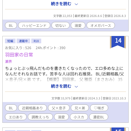
を掛けられた。 「死ぬなら余所にしなよ」 振り返ると一人の男—
続きを読む
丹名瀬克紀（になせ かつき）がいた。 克紀は圭斗にあたりが強い
ものの、どこか心配している様子。 だが克紀は「オメガが一人で
文字数 22,053
最終更新日 2026.8.6
登録日 2026.8.3
海沿いふらついてるなんて、死にたがりにしかみえない」などと
いう。 二人は一緒に時間を過ごして行く中で、互いの傷を少しず
BL
ハッピーエンド
切ない
溺愛
オメガバース
つ見せ合い、そして癒やしていく運命の出会いの話。 ※朝の８時
と夜の２０時の２回更新で進めていきます。 ※性描写がある話し
14
には（＊）をタイトルに付与いたします。 後半部分でそこそこ
短編
連載中
R18
出てくる予定となりますので、よろしくお願いいたします。
お気に入り : 526
24h.ポイント : 390
羽田家の日常
瀬界
ちょっとぶっ飛んだものを書きたくなったので、エロ多めな上に
なんだそれなお話です。苦手な人は回れ右推奨。 BL/近親相姦/父
×息子/兄×弟 です。 【概要】 羽田家。 父 雅臣（まさおみ） 35
歳。IT社長、185センチ、筋肉質。 長男 玲（れい）16歳。高校2
続きを読む
生、176センチ、文武両道。 次男 勇（ゆう）8歳。小学３年生、
128センチ、天然。 ぼくのお家は、おっきくて優しいパパと頭が
文字数 33,979
最終更新日 2024.3.3
登録日 2023.10.3
良くてなんでも教えてくれるお兄ちゃんの3人家族です。生まれた
時からママはいないけど、優しいパパとお兄ちゃんがたくさんか
BL
近親相姦あり
父×息子
兄×弟
♡喘ぎ
まってくれるので、毎日たのしいです。 ぼくの家にはたくさんの
エロあり
調教えっち
溺愛
小スカ
濃密BL
ルールがあるけど、これはぼくを守るためで家族みんなが仲良し
のためのひけつ？なんだって！ 自分たちだけのとくべつだから、
みんなにはしーなんだって、パパとお兄ちゃんが教えてくれまし