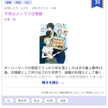
30
長編
完結
なし
お気に入り : 1,171
24h.ポイント : 184
今世はメシウマ召喚獣
片里 狛
オーバーワークが原因でうっかり命を落としたはずの最上春伊25
歳。召喚獣として呼び出された世界で、娼館の料理人として働く
ことになって!?的なBL小説です。 最終的に溺愛系娼館主人様×全
般的にふつーの日本人青年。 ※女の子もゴリゴリ出てきます。 ※
続きを読む
設定ふんわりとしか考えてないので穴があってもスルーしてくだ
さい。お約束等には疎いので優しい気持ちで読んでくださると幸
文字数 169,347
最終更新日 2026.7.22
登録日 2022.2.3
い。 ※誤字脱字の報告は不要です。いつか直したい。 ※なるべく
さくさく更新したい。
BL
異世界
転生
料理
溺愛