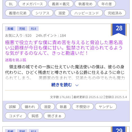
いで無駄な時間をとらされる邪魔な僕がいなくなって内心喜んで
屋へ行くと、国家騎士団の同僚──グウェンソード(28)に押し倒
BL
オメガバース
義弟×義兄
執着攻め
年の差
いるかもしれない。それでもたまにはあんな奴がいたなと思い出
されるところを目撃して激高する。 「今すぐ部屋から出ろ！」 独
してくれたら嬉しいなあ、なんて思っていたのに……。 「何故離
義理の兄弟
シリアス
溺愛
ハッピーエンド
完結済み
占欲をあらわにしたリオールは、グウェンソードを部屋から追い
婚の手続きをした？何か不満でもあるのなら直す。だから離れて
出し、兄であるレインを欲望のままに抱いた。 翌朝、差し出され
いかないでくれ」 「え？」 なんだか公爵様の様子がおかしい？
たのは特注の首輪──外せるのはリオールのみ。 「俺以外に触ら
28
「誰よりも愛している。願うなら私だけの檻に閉じ込めたい」
長編
完結
R18
せるな」 そう囁かれたレインは、何年も首輪と弟の執着に縛られ
「ふぇっ！？」 あまりの態度の変わりように僕はもうどうすれば
お気に入り : 920
24h.ポイント : 184
続けてきた。 弟には婚約者がいるのに、こんな関係を続けてもい
いいかわかりません！！
極悪で役立たずな僕に責め苦を与えると脅迫した悪名高
いのか。 本当にこのままでもいいのか。 ひたすら執着して独占し
い公爵様が今日も僕に甘い。監禁されて迫られてるよう
たがる弟と、罪悪感に苛まれる兄。 その首輪は、いつか弟の牙で
な気がするのなんて、きっと勘違いだ！
血に染まるのか──。 どうにかしてレインを落としたいリオール
と、弟との関係に悩むレインのオメガバースです。 リオール・グ
迷路を跳ぶ狐
ランケット(19)×レイン・グランケット(24) ※この作品は2015年
領主様の城でその一族に仕えていた魔法使いの僕は、彼らの身
頃に本文を書き、2017年頃にオメガバースに改稿、さらに2026年
代わりに、ひどく残虐だと噂されている公爵に仕えるように命じ
に手直しした作品になります。読みにくいかもしれません。ご了
られてしまう。 男爵家の生まれで、兄弟たちの中でも力も魔力
承ください。 三人称ですが攻めだったり受けだったり視点がよく
も弱くて、給料を全部一族に渡すことを条件に領主様の城に売ら
続きを読む
かわります。攻め視点多めです。
れてからというもの、魔物と戦ったり警備をしたりと、領主様に
仕える部隊の一員として頑張ってきたつもりだったのに。 怯
文字数 176,681
最終更新日 2025.6.12
登録日 2025.5.4
えていたら、「お前が断るなら、部隊の平民どもを全員奴隷とし
て公爵に売り渡す」と脅されて、僕の上司だった隊長には、「こ
誤解
嫌われ
溺愛
執着
不憫受け
ヤンデレ
んな時までわがままを言うのか！」と、怒鳴られた。 「役立たず
コメディ
鈍感
微ざまぁ
で足手まといのお前の面倒を見てやっただろう！ 回復魔法は下
手、魔物退治も鈍い、素材の回収でもドジを踏んでばかり！ お
前一人のために、俺たちがどれだけ迷惑してきたと思ってい
29
長編
完結
R18