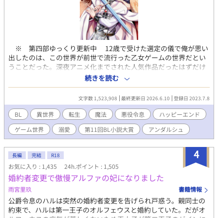
※ 第四部ゆっくり更新中 12歳で受けた選定の儀で俺が思い
出したのは、この世界が前世で流行った乙女ゲームの世界だとい
うことだった。深夜アニメ化までされた人気作品だったはずだけ
ど、よりによって俺はそのゲームの中でも悪役の公爵令息レイナ
続きを読む
ルド・リモナに生まれ変わってしまったのだ。 さらに最悪なこ
とに、俺はそのゲームの中身を全く知らない。乙女ゲームやった
文字数 1,523,908
最終更新日 2026.6.10
登録日 2023.7.8
ことなかったし、これから俺の周りで一体何が起こるのか全然わ
からないんですけど……。 内容は知らなくとも、一時期SNSで
BL
異世界
転生
魔法
悪役令息
ハッピーエンド
トレンド入りして流れてきた不穏なワードは多少なりとも覚えて
ゲーム世界
溺愛
第11回BL小説大賞
アンダルシュ
いる。 「ダメナルド安定の裏切り」 「約束された末路」 っ
て……怖！ 俺何やらかすの！？ せっかく素敵なファンタジー
の世界なのに急に将来が怖い！ 俺は世界の平和と己の平穏のた
4
長編
完結
R18
めに、公爵家の次男としてのほのぼの生活を手にするべく堅実に
お気に入り : 1,435
24h.ポイント : 1,505
生きようと固く決心した……はずだったのに気が付いたら同級生
婚約者変更で傲慢アルファの妃になりました
の天才魔法使いの秘密をうっかり知ってしまうし、悪魔召喚を企
てる怪しい陰謀にすっかり巻き込まれてるんですけど？！ 無事
雨宮里玖
書籍情報
約束された末路まで一直線の予感！？ いやいや俺は退場させて
公爵令息のハルは突然の婚約者変更を告げられ戸惑う。親同士の
もらいますから。何がなんでもシナリオから途中退場して世界も
約束で、ハルは第一王子のオルフェウスと婚約していた。だがオ
平和で俺も平和なハッピーエンドをこの手で掴むんだ……！ 悪