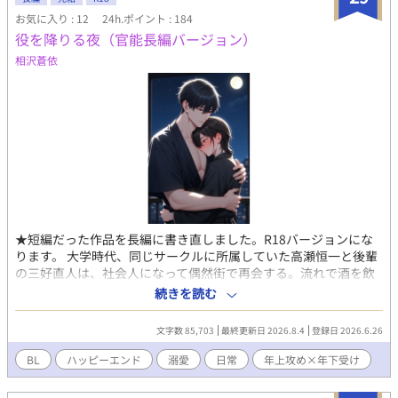
る！！」 そんな風に怒鳴られて、何もかも嫌になる僕は、「僕
お気に入り : 12
24h.ポイント : 184
が行きます」と返事をした。 だけど、これから仕えるはずの公
役を降りる夜（官能長編バージョン）
爵様には、まるで期待なんてしていないような顔をされてしま
う。 「貴様のことは引き取ったが、貴様に期待しているわけでは
相沢蒼依
ない。途中で壊れて使えなくなれば焼いて捨てる……」 そう冷
たく言われてショックだったけど、期待なんてされようがされま
いが、僕のやることは決まっている。 公爵様と約束したことを
果たす。それが終わったら自由になってやる！！ 「今回、僕がお
仕えするのは、公爵様がご所望の素材を集めるためですよね？
でしたら、その素材が集まれば僕は用済みなはずです。もしも、
僕がそれを全て集めることができたら、僕を解任してくださいま
すか？」 「分かった」 「約束ですよ……」 約束だ。解放され
たら何をしようか……そんなことを考えながら毎日を過ごしてや
る！ そう決意して、公爵様の領地に向かった僕。 だけど最
★短編だった作品を長編に書き直しました。R18バージョンにな
近、公爵様の様子がおかしいし、僕を売り渡した領主様は帰って
ります。 大学時代、同じサークルに所属していた高瀬恒一と後輩
こいとうるさい。 一体、どうなってるんだ！ 約束を果たした
の三好直人は、社会人になって偶然街で再会する。流れで酒を飲
ら……僕は自由になるんだからな！！
み、勢いのまま一夜を共にした翌朝、高瀬は告げる。 「本命がで
続きを読む
きるまでの恋人でいてほしい」と。 結婚を案じた会社の先輩に勧
められ、お見合いを控えている高瀬。 三好はその条件を承知の上
文字数 85,703
最終更新日 2026.8.4
登録日 2026.6.26
で「身代わり恋人」の役を引き受ける。 期待しない、縛らない、
終わるときは引き止めない。 そう約束しながらも穏やかな日常の
BL
ハッピーエンド
溺愛
日常
年上攻め×年下受け
中で、二人の距離は少しずつ曖昧になっていく。