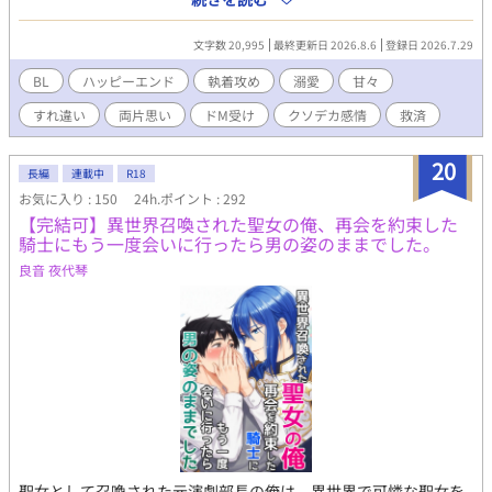
部屋にあげてしまう。トキは、陸上部で短距離走をしていた時の
初恋の少年に似た銀髪で、佑は二人を重ねていた。ついには体の
文字数 20,995
最終更新日 2026.8.6
登録日 2026.7.29
関係も持ってしまうが、身代わりにしている罪悪感が消えない。
しかし、トキには秘密があった。 約束を守れなかった男と、約束
BL
ハッピーエンド
執着攻め
溺愛
甘々
を忘れられなかった男の切ないBL。 ２. さよならの続きは、まだ
すれ違い
両片思い
ドM受け
クソデカ感情
救済
知らない 大学３年で他の大学に編入した春野凪。そこで高校時代
の元恋人、佐伯晃に再会してしまう。お互い別の大学に行ったは
ずなのに、数奇なめぐりあわせに動揺する凪。一冊の本を通し
20
長編
連載中
R18
て、再び結ばれる縁。 激重クソデカ感情持ちの執着攻め×初恋を
お気に入り : 150
24h.ポイント : 292
自らの手で終わらせた呵責に苦しむ受けカップル。 ※「小説家に
【完結可】異世界召喚された聖女の俺、再会を約束した
なろう」様にはR15版を掲載しております。 ※AIは誤字・脱字の
騎士にもう一度会いに行ったら男の姿のままでした。
チェック、画像生成のみ使用しております。
良音 夜代琴
聖女として召喚された元演劇部長の俺は、異世界で可憐な聖女を