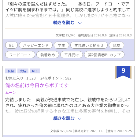
『別々の道を選んだはずだった。――あの日、フードコートでア
イツに腕を掴まれるまでは。』 同じ高校に進学しようと約束して
入試に臨んだ天宮朔と五十嵐理央。 しかし朔だけが不合格になっ
てしまい、涙をこらえて別れを告げるしかなかった。 それから半
続きを読む
年後の九月。 夏休みを終えたばかりで気だるい空気が漂うフード
コートで偶然にも理央と再会する。 一緒に着るはずだった制服姿
文字数 15,340
最終更新日 2026.8.6
登録日 2026.8.3
が眩しく、後ろめたい気持ちになる朔だったが、理央は中学の頃
と変わらぬ態度で接してくる。 別れ際に「来週もここで会いた
BL
ハッピーエンド
学生
すれ違いと拗らせ
親友
い」と求められ、ためらいながらも翌週フードコートを訪れる。
フードコート
執着攻め
平凡受け
第2回青春BLカップ
別々の高校に進学した「かつての親友」と接する中で、親友より
も「特別な存在」だと意識し始めるようになる。 そんな矢先、映
画に誘われた朔は、帰りに寄ったフードコートで理央にキスされ
9
長編
完結
R18
てしまい――。
お気に入り : 1,523
24h.ポイント : 582
俺の名前は今日からポチです
ムーン
完結しました！ 両親が交通事故で死亡し、親戚中をたらい回しに
され、疲れきった俺の前に現れたのはとある大企業の御曹司だっ
た。 彼は叔父の経営する小さな工場に多額の寄付を約束し、その
代わりにと俺をその企業の養子に──つまり、兄弟にすると言っ
続きを読む
てきた。 俺に選択権はなく、それに大企業の養子なんて好条件を
断る理由もなく、言われるがままに彼について行った。 豪邸の一
文字数 979,624
最終更新日 2020.11.1
登録日 2018.9.25
室に飼われるとも知らずに。 養子だなんて、義兄弟だなんて、そ