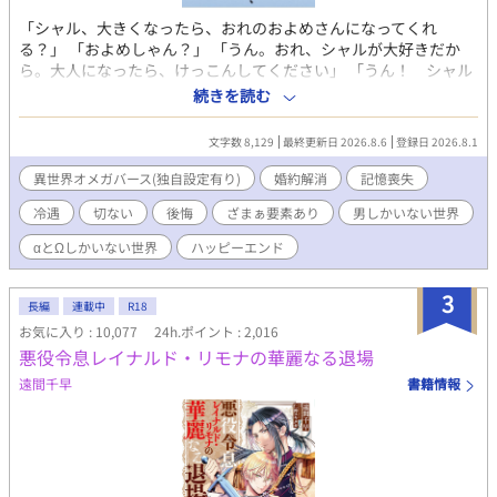
「シャル、大きくなったら、おれのおよめさんになってくれ
る？」 「およめしゃん？」 「うん。おれ、シャルが大好きだか
ら。大人になったら、けっこんしてください」 「うん！ シャル
もリュシーしゃま、だいしゅき！ およめしゃん、なる！」
続きを読む
✩ ✩ ✩ 幼き日に交わした『約束』。その約束が果たされた
のは、シャーロットが十二歳、リュシオンが十七歳のとき。 そ
文字数 8,129
最終更新日 2026.8.6
登録日 2026.8.1
れから三年。リュシオンが事故により記憶喪失になったことで、
全てが狂っていく――。 ――――――――――― ✻男しかいな
異世界オメガバース(独自設定有り)
婚約解消
記憶喪失
い、αとΩしかいない世界観なので、女性やβといった概念は出て
冷遇
切ない
後悔
ざまぁ要素あり
男しかいない世界
きません。 ✻独自設定の異世界オメガバースです。 ✻4話までは毎
日更新。その後は週3話の更新を目指します。執筆しながらの更
αとΩしかいない世界
ハッピーエンド
新、遅筆なのでゆっくりペースにはなりますが、完結は保証いた
します。 ☆8/7 0時更新 HOT女性向けランキング55位！ ありが
3
とうございます😊
長編
連載中
R18
お気に入り : 10,077
24h.ポイント : 2,016
悪役令息レイナルド・リモナの華麗なる退場
遠間千早
書籍情報