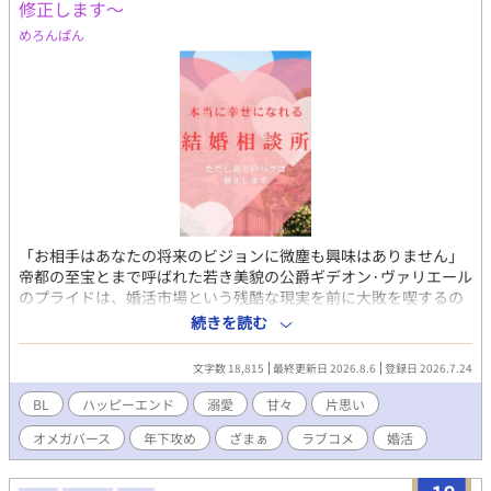
修正します～
めろんぱん
「お相手はあなたの将来のビジョンに微塵も興味はありません」
帝都の至宝とまで呼ばれた若き美貌の公爵ギデオン·ヴァリエール
のプライドは、婚活市場という残酷な現実を前に大敗を喫するの
だった―― かつて4度婚約を破棄したギデオンが、じいやに叱ら
続きを読む
れて最後の砦と門を潜った『貴族専門結婚相談所』。 担当の相談
員は可愛いくせに無表情で毒を吐く男、シリルだった。 ヤツの血
文字数 18,815
最終更新日 2026.8.6
登録日 2026.7.24
の色は緑に違いない！ そう思いながらも、次々に紹介される『理
想のステータス』に心を踊らせながら『無慈悲な現実』に打ちの
BL
ハッピーエンド
溺愛
甘々
片思い
めされ、恋のときめきを失っていく。 「次のお約束はございませ
オメガバース
年下攻め
ざまぁ
ラブコメ
婚活
ん」 あと何度、シリルのこの無機質な声に耐えればいいのか……
心が折れかけたその時、シリルから提案された『お見合い&デー
トシミュレーション講習』。 迷えるギデオンが3%引きにまんま