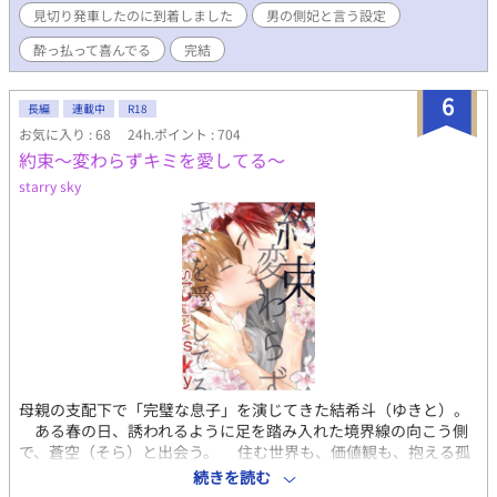
見切り発車したのに到着しました
男の側妃と言う設定
行く話 ○孫が可愛いだけだなんて誰が言った？（孫に嫉妬する
ラムの話） ○なんかウチの村で美人が田んぼ作ってんだが？
酔っ払って喜んでる
完結
（田んぼを耕すディエスの話） ○ブラックラム（危なく闇落ち
するラム） ○あの二人に子供がいたならば やっと完結表記に
6
致しました。長い間＆たくさんのご声援を頂き誠にありがとうご
長編
連載中
R18
ざいました～！
お気に入り : 68
24h.ポイント : 704
約束〜変わらずキミを愛してる〜
starry sky
母親の支配下で「完璧な息子」を演じてきた結希斗（ゆきと）。
ある春の日、誘われるように足を踏み入れた境界線の向こう側
で、蒼空（そら）と出会う。 住む世界も、価値観も、抱える孤
独の形も違う二人。 異質同士の交流はいつしか「たった一つの
続きを読む
救い」へと変わっていく。 🌸登場人物🌸 ⚫︎加納 結希斗 かの