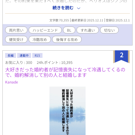
だ。その約束を果たすべく求婚したのだが、ヘリオスはシノンの
ことなどまったく相手にしてくれない。 こうなることは最初から
続きを読む
わかっていた。 それでもあなたのそばにいさせてほしい。どうせ
すぐにいなくなる。それまでの間、一緒にいられたら充分だ
文字数 70,355
最終更新日 2025.12.11
登録日 2025.12.1
——。 健気オメガの切ない献身愛ストーリー！
両片思い
ハッピーエンド
BL
すれ違い
切ない
健気受け
冷酷攻め
後悔する攻め
2
長編
連載中
R15
お気に入り : 300
24h.ポイント : 10,395
大好きだった婚約者が記憶喪失になって冷遇してくるの
で、婚約解消して別の人と結婚します
Kanade