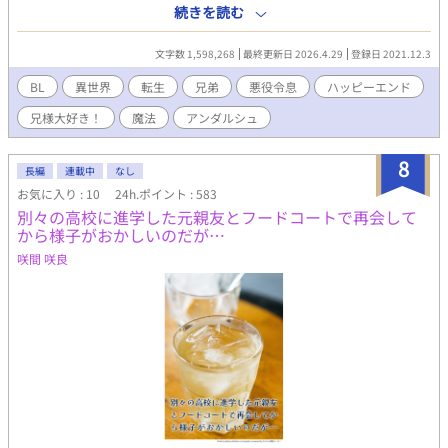
かしてここは21歳まで生きていた自分が読んでいた小説の世界で
続きを読む
はないかと。 しかも「転生物のお約束」と言わんばかりに、自分
は悪役令息になっていて、このままでいけば義兄を殺して、自分
文字数 1,598,268
最終更新日 2026.4.29
登録日 2021.12.3
も死んでしまう未来が待っている。 だがしかし！せっかく記憶が
あるんだから、そんな事は絶対にしない！ だって僕は小説でも漫
BL
異世界
転生
兄弟
悪役令息
ハッピーエンド
画でも、兄様が大好きだったんだから！ あれ、でも待って、え？
兄様大好き！
魔法
アンダルシュ
ちょっと？？？ 義兄大好き弟と義弟大好き兄が、運命に立ち向か
う。 R指定要素は後半です。＊つけるようにします。 2023.1 書
籍化♪ 2025.8に５巻が発売。 2023.3に本編は完結しましたが、
8
長編
連載中
なし
番外編を続けていく予定です💕 続編『悪役令息にならなかったの
お気に入り : 10
24h.ポイント : 583
で、僕は兄様と幸せになりました！』も本編は完結しましたが、
別々の高校に進学した元親友とフードコートで再会して
色々なカップリングの話を書いています。
から様子がおかしいのだが…
咲間 咲良