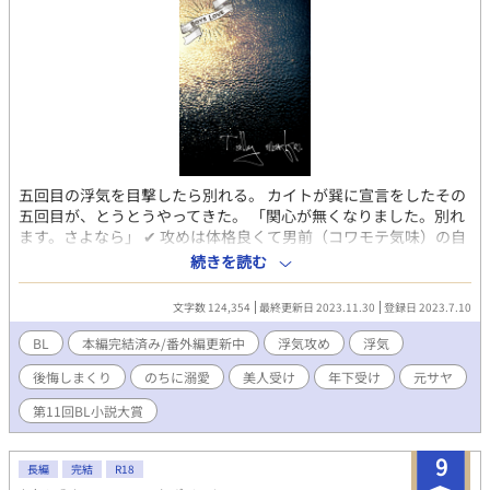
五回目の浮気を目撃したら別れる。 カイトが巽に宣言をしたその
五回目が、とうとうやってきた。 「関心が無くなりました。別れ
ます。さよなら」 ✔︎ 攻めは体格良くて男前（コワモテ気味）の自
己中浮気野郎。 ✔︎ 受けはのんびりした話し方の美人も裸足で逃げ
続きを読む
る（かもしれない）長身美人。 ✔︎ 本編中は『大学生×高校生』で
す。 ✔︎ 受けのお姉ちゃんは超イケメンで強い（物理）、そして姉
文字数 124,354
最終更新日 2023.11.30
登録日 2023.7.10
と婚約している彼氏は爽やか好青年。 ✔︎ 『彼者誰時に溺れる』と
リンクしています（あちらを読んでいなくても全く問題はありま
BL
本編完結済み/番外編更新中
浮気攻め
浮気
せん） 🔺ATTENTION🔺 このお話は『浮気野郎を後悔させまくっ
後悔しまくり
のちに溺愛
美人受け
年下受け
元サヤ
てボコボコにする予定』で書き始めたにも関わらず『どうしてか
元サヤ』になってしまった連載です。 そして浮気野郎は元サヤ
第11回BL小説大賞
後、受け溺愛ヘタレ野郎に進化します。 そこだけ本当、ご留意く
ださい。 また、タグにはない設定もあります。ごめんなさい。
9
（10個しかタグが作れない…せめてあと2個作らせて欲しい） ➡︎
長編
完結
R18
作品や章タイトルの頭に『★』があるものは、個人サイトでリク