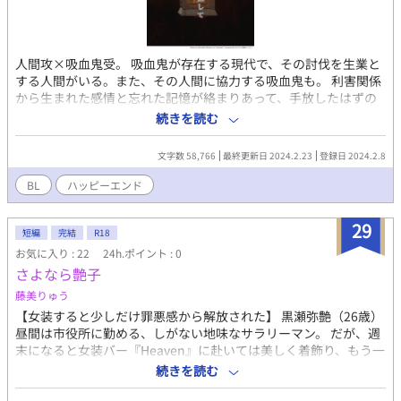
人間攻×吸血鬼受。 吸血鬼が存在する現代で、その討伐を生業と
する人間がいる。また、その人間に協力する吸血鬼も。 利害関係
から生まれた感情と忘れた記憶が絡まりあって、手放したはずの
大切なものを取り戻すお話。 R-18描写あります。閲覧は自己責任
続きを読む
で。 だいたい毎日18時頃更新です。多少前後するかも。
文字数 58,766
最終更新日 2024.2.23
登録日 2024.2.8
BL
ハッピーエンド
29
短編
完結
R18
お気に入り : 22
24h.ポイント : 0
さよなら艶子
藤美りゅう
【女装すると少しだけ罪悪感から解放された】 黒瀬弥艶（26歳）
昼間は市役所に勤める、しがない地味なサラリーマン。 だが、週
末になると女装バー『Heaven』に赴いては美しく着飾り、もう一
人の自分である艶子を演じる。艶子になる時だけ、ゲイである罪
続きを読む
悪感から自分を解放してくれた。 そんな時、女装した男を狙った