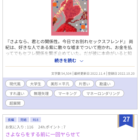
『さよなら、君との関係性。今日でお別れセックスフレンド』 尚
紀は、好きな人である紫に散々な嘘までついて抱かれ、お金を払
ってでもセフレ関係を繋ぎ止めていた。だが彼に本命がいると知
ってしまい、円満に別れようとする。ところが、決意を新たにし
続きを読む
た矢先、とんでもない事態に発展してしまい――なんと自分から
突き放すことに！？ 素直になれない尚紀を置きざりに事態はど
文字数 54,504
最終更新日 2022.11.4
登録日 2022.10.20
んどん劇化し、最高潮に達する時、やがて一つの結実となる。 前
知らせ） ・舞台は現代日本っぽい架空の国。 ・人気者攻め（非童
現代風
大学生
美形×平凡
片思い
勘違い
貞）×日陰者受け（処女）。 ※この小説は「アルファポリス」、
すれ違い
無理矢理
マーキング
マネーロンダリング
「ムーンライトノベルズ」にて重複投稿しています。
超展開
27
長編
完結
R18
お気に入り : 116
24h.ポイント : 7
さよならをする前に一回ヤらせて