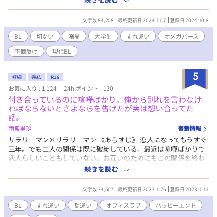
続きを読む
ったのは高校生の時。 たまたまαと密室で二人きりになり、自分
の予期せぬ発情に当てられた相手がうなじを噛んだのが事の始ま
文字数 84,208
最終更新日 2024.11.7
登録日 2024.10.8
りだった。相手はクラスメイトで特に話した事もない顔の整った
寡黙な青年だった。 時は流れて大学生になったが、僕達は相も変
BL
切ない
溺愛
大学生
すれ違い
オメガバース
わらず一緒にいた。番になった際に特に解消する理由がなかった
不憫受け
現代BL
為放置していたが、ある日自身が病に掛かってしまい事は一変す
る。 死のカウントダウンを知らされ、どうせ死ぬならΩである事
に縛られず自由に生きたいと思うようになり、ようやくこのタイ
5
短編
完結
R18
ミングで番の解消を提案するが... 運命で結ばれた訳じゃない二人
お気に入り : 1,124
24h.ポイント : 120
が、不器用ながらに関係を重ねて少しずつ寄り添っていく溺愛ラ
付き合っているのに喧嘩ばかり。俺から別れを言わなけ
ブストーリー。 (※) 過激表現のある章に付けています。 *** 攻め
ればならないとさよならを告げたが実は想い合ってた
視点 ※当作品がフィクションである事を理解して頂いた上で何で
話。
もOKな方のみ拝読お願いします。 扉絵 YOHJI@yohji_fanart様
(無断転載×)
雨宮里玖
書籍情報
サラリーマン×サラリーマン 《あらすじ》 恋人になってもうすぐ
三年。でも二人の関係は既に破綻している。最近は喧嘩ばかりで
恋人らしいこともしていない。お互いのためにもこの関係を終わ
らせなければならないと陸斗は大河に別れを告げる——。 如月大
続きを読む
河（26）営業部。陸斗の恋人。 小林陸斗（26）総務部。大河の恋
人。 春希（26）大河の大学友人。 新井（27）大河と陸斗の同
文字数 34,607
最終更新日 2023.1.26
登録日 2023.1.12
僚。イケメン。
BL
すれ違い
勘違い
オフィスラブ
ハッピーエンド