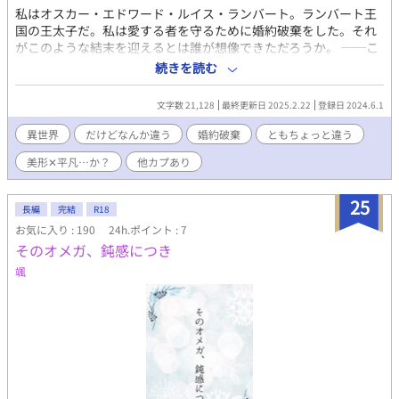
私はオスカー・エドワード・ルイス・ランバート。ランバート王
国の王太子だ。私は愛する者を守るために婚約破棄をした。それ
がこのような結末を迎えるとは誰が想像できただろうか。 ──こ
れは今世の至高とも謳われた栄君が、愛する者を守ろうとして神
続きを読む
の加護をも失ない愚君へと落ちていく流転の物語。
文字数 21,128
最終更新日 2025.2.22
登録日 2024.6.1
異世界
だけどなんか違う
婚約破棄
ともちょっと違う
美形‪✕‬平凡…か？
他カプあり
25
長編
完結
R18
お気に入り : 190
24h.ポイント : 7
そのオメガ、鈍感につき
颯