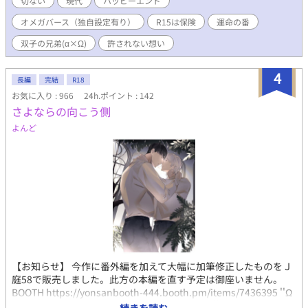
切ない
現代
ハッピーエンド
れていくーー。 〜〜〜〜〜〜〜〜〜〜〜〜〜〜〜 ✻お時間がござ
オメガバース（独自設定有り）
R15は保険
運命の番
いましたら、前作をお読みいただいたほうが登場人物の相関が判
ると思います。私の文書力では「前作を知らなくても問題な
双子の兄弟(α×Ω)
許されない想い
く〜」とはなりませんでした…💦💦💦
4
長編
完結
R18
お気に入り : 966
24h.ポイント : 142
さよならの向こう側
よんど
【お知らせ】 今作に番外編を加えて大幅に加筆修正したものをＪ
庭58で販売しました。此方の本編を直す予定は御座いません。
BOOTH https://yonsanbooth-444.booth.pm/items/7436395 ''Ω
のまま死ぬくらいなら自由に生きようと思った'' 僕の人生が変わ