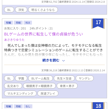
文字数 62,792
最終更新日 2024.11.14
登録日 2024.2.8
BL
浮気
明るくさようなら
17
短編
完結
R18
お気に入り : 201
24h.ポイント : 21
BLゲームの世界に転生して僕の貞操が危うい
あさきりゆうた
死んでしまった僕は女神様の力によって、モテモテになる転生
特典つきで恋愛シミュレーションのゲームに転生することができ
たんだ。なんか見た目が美少年になったし、モテモテにもなった
から、これで美少女達がよってきて、夢のハーレムができるぞ！
続きを読む
と思った。 でも来たのはBLゲームの世界だった！？ モテモテの
転生特典で男達に言い寄られるわ、恋愛フラグたちまくるわで、
文字数 36,218
最終更新日 2022.2.13
登録日 2020.2.14
僕の貞操が危ない！ 絶対この体は守りきるぞ！！ ※Ｒ１８描写も
一応あります。ＢＬ苦手な方はご遠慮ください。 20.08.01 第
BL
学園
BLゲーム転生
先生×生徒
ヤンデレ
二話公開しました。なんか、六か月たってからの二話ですいませ
乱交あり
眼鏡男子×眼鏡男子
骨男×男子
ん。Ｒ１８描写ないけど、さっそく一つになりました♂ 21.05.11
まさかの第3話。こんな頭のおかしいＢＬを思いつくのは自分位
マルチエンディング
尿道プレイ
でしょう。ギャグだか、ホラーだか、エロイんだかよく分からな
いことになりました。 21.05.14 ４話。好きなものてんこもりに
18
しました。眼鏡男子同士のキス、マスク越しのディープキス、ク
短編
完結
なし