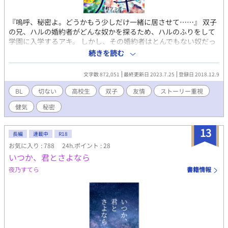
『嗚呼、秘密よ。どうかもう少しだけ一緒に居させて……』 双子
の兄、ハルの婚約者がどんな奴かを探るため、ハルのふりをして
学園に入学するアキ。 しかし、その婚約者はとんでもない奴だっ
た！？ 「あんたにならハルをまかせてもいいかなって、そう思え
続きを読む
たんだ。 だから、さよならが来るその時までは……偽りでいい。
〝俺〟を愛してーー どうか気づいて。お願い、気づかないで」 ---
文字数 872,051
最終更新日 2023.7.25
登録日 2018.12.9
------------------------------------- 【目次】 ・本編(アキ編)〈俺様 ×
訳あり〉 ・各キャラクターの今後について ・中編(イロハ編)〈包
BL
切ない
高校生
双子
友情
ストーリー重視
容力 × 元気〉 ・リクエスト編 ・番外編 ・中編(ハル編)〈ヤンデ
健気
秘密
レ × ツンデレ〉 ・番外編 ---------------------------------------- ＊表紙
絵:たまみたま様(@l0x0lm69) ＊ ※ 笑いあり友情あり甘々あり
の、切なめです。 ※心理描写を大切に書いてます。 ※イラスト・
13
長編
連載中
R18
コメントお気軽にどうぞ♪
お気に入り : 788
24h.ポイント : 28
いつか、君とさよなら
夜乃すてら
書籍情報