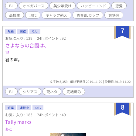
思いっきり、晴海先輩にフライパンを投げてやろうとおもったけ
BL
オメガバース
美少年受け
ハッピーエンド
恋愛
ど、できなくて、メチャクチャでかい音をガシャーンて出してコ
高校生
現代
ギャップ萌え
青春BLカップ​
爽快感
ンロに叩きつけて、「さよなら」ってこの世で一番冷たい声を出
した。 ◆本編完結済み 。いつもながら反応くださる皆様ありがと
うございました。読んでもらえて嬉しかったです。 ◆花々緒さん
7
短編
完結
なし
からいただいた、表紙絵と８話に挿し絵があります。なんと追加
お気に入り : 139
24h.ポイント : 92
で色を塗ってくださいました！ありがとうございます。
さよならの合図は、
15
君の声。
文字数 5,359
最終更新日 2019.11.29
登録日 2019.11.22
BL
シリアス
死ネタ
完結済み
8
短編
連載中
なし
お気に入り : 185
24h.ポイント : 49
Tally marks
あこ