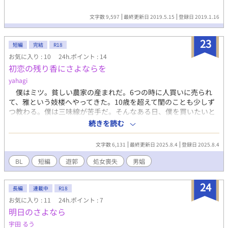
文字数 9,597
最終更新日 2019.5.15
登録日 2019.1.16
23
短編
完結
R18
お気に入り : 10
24h.ポイント : 14
初恋の残り香にさよならを
yahagi
僕はミツ。貧しい農家の産まれだ。6つの時に人買いに売られ
て、雅という妓楼へやってきた。10歳を超えて閨のことも少しず
つ教わる。僕は三味線が苦手だ。そんなある日、僕を買いたいと
いう男性が現れる。僕は葛葉という名前を貰って、初めての仕事
続きを読む
に臨む。※本番は13歳からです。※ムーンライトノベルズさんに
も公開しています。
文字数 6,131
最終更新日 2025.8.4
登録日 2025.8.4
BL
短編
遊郭
処女喪失
男娼
24
長編
連載中
R18
お気に入り : 11
24h.ポイント : 7
明日のさよなら
宇田 るう