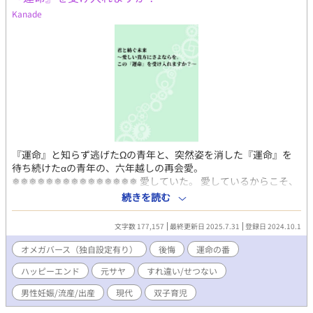
Kanade
『運命』と知らず逃げたΩの青年と、突然姿を消した『運命』を
待ち続けたαの青年の、六年越しの再会愛。
❅❅❅❅❅❅❅❅❅❅❅❅❅❅❅ 愛していた。 愛しているからこそ、
彼の前から消えようと思った。 『あの日』、すぐに彼に連絡して
続きを読む
いたら、何かが変わったのだろうか………。 けれど、後悔しても
もう遅い。時間は戻らない。 ごめんな…。 こんな俺を愛してくれ
文字数 177,157
最終更新日 2025.7.31
登録日 2024.10.1
てありがとう。 俺も『愛してる』よ。 俺が愛した、ただひとりの
人…。 どうか『幸せ』にー。 ❅❅❅❅❅❅❅❅❅❅❅❅❅❅❅ ・ご都
オメガバース（独自設定有り）
後悔
運命の番
合主義、独自解釈ありのオメガバース。全人類が妊娠出産出来る
ハッピーエンド
元サヤ
すれ違い/せつない
世界観です。男性も子宮を持ち、女性も孕ませる器官を有しま
す。割と普通に同性カップルがいます。 ・初投稿ですので、矛盾
男性妊娠/流産/出産
現代
双子育児
などはお目溢しいただけると幸いです。 ・投稿前に何度も確認し