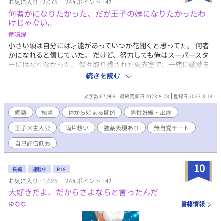
お気に入り : 2,075
24h.ポイント : 42
エストしていただいたものです。こちらではリクエスト内容やお
何者かになりたかった、だが王子の嫁になりたかったわ
礼などの後書きを省略させていただいています。 ➡︎ 『番外編：本
けじゃない。
編完結後』に区分されている小説については、完結後設定の番外
竜鳴躍
編が小説の『更新順』に入っています。『時系列順』になってい
ません。 ➡︎ ただし、『番外編：本編完結後』の中に入っている作
小さい頃は自分には才能があっていつか花開くと思ってた。 何者
品のうち、『カイトが巽に「愛してる」と言えるようになったこ
かになれると信じていた。 だけど、努力しても俺はスーパースタ
ろ』の作品に関してはタイトルの頭に『𝟞』がついています。 個
ーにはなれなかった。 偶々取り残された更衣室で、一緒に媚薬を
人サイトでの連載開始は2016年7月です。 これを加筆修正しなが
吸い込んでしまった。王子様を狙った事件に巻き込まれ、気が付
続きを読む
ら更新していきます。 ですので、作中に古いものが登場する事が
くと俺は王子に揺さぶられて、下腹部には魔法の淫紋が刻まれて
多々あります。
しまっていたのだった。 王族との婚礼契約。 男でも子を孕み、出
文字数 67,969
最終更新日 2023.8.28
登録日 2023.8.14
産するまで淫紋は消えず、体は王子を求めてしまう。 そんな呪い
のようなもので王子の嫁にされ、だけど、体だけの関係なのに。
媚薬
執着
体から始まる関係
男性妊娠・出産
事故から始まった、成り行きの。 心はどんどん王子に惹かれてい
王子×主人公
両片想い
強姦表現あり
無自覚チート
く。 出産したら、俺は自由。 離婚して、生活が保障されて、さよ
なら。 それだけの関係だって分かっているのに。 こんなに辛い。
自己評価低め
10
長編
連載中
R18
お気に入り : 1,625
24h.ポイント : 42
大好きだよ、だからさよならと言ったんだ
ゆなな
書籍情報