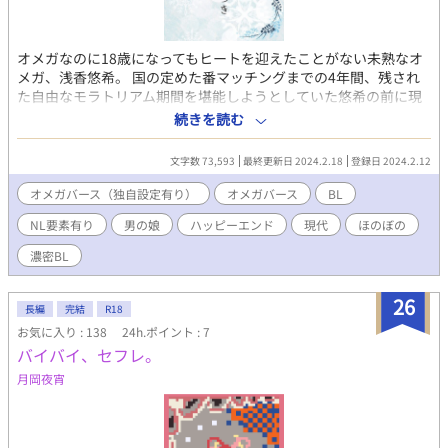
オメガなのに18歳になってもヒートを迎えたことがない未熟なオ
メガ、浅香悠希。 国の定めた番マッチングまでの4年間、残され
た自由なモラトリアム期間を堪能しようとしていた悠希の前に現
れたのは「運命の番」だと名乗る個性豊かなアルファ……達！？
続きを読む
なんてこったい、さよなら僕の平穏な大学生活！！ オメガバース
作品です。 オメガの主人公を「運命の番」だと思っている3人の
文字数 73,593
最終更新日 2024.2.18
登録日 2024.2.12
アルファが何とか攻略しようとするアホエロ系ほんわか？オメガ
バース作品になります。 一応BLカテゴリでハピエン保証ですが、
オメガバース（独自設定有り）
オメガバース
BL
アルファの女性&男の娘が登場します、ご注意ください。 毎度お
NL要素有り
男の娘
ハッピーエンド
現代
ほのぼの
馴染み「作者が読みたいものを書いてみた」だけです。誰の性癖
にも配慮しません。
濃密BL
26
長編
完結
R18
お気に入り : 138
24h.ポイント : 7
バイバイ、セフレ。
月岡夜宵