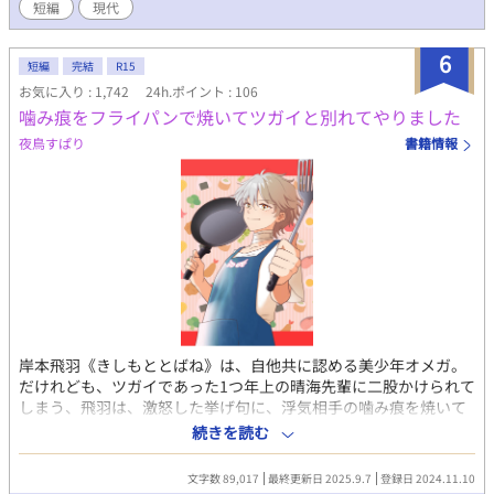
短編
現代
6
短編
完結
R15
お気に入り : 1,742
24h.ポイント : 106
噛み痕をフライパンで焼いてツガイと別れてやりました
夜鳥すぱり
書籍情報
岸本飛羽《きしもととばね》は、自他共に認める美少年オメガ。
だけれども、ツガイであった1つ年上の晴海先輩に二股かけられて
しまう、飛羽は、激怒した挙げ句に、浮気相手の噛み痕を焼いて
やろうとして熱したフライパンを手に持つが……先輩に守られる
続きを読む
浮気相手をみて、馬鹿らしくなって、飛羽は、そのまま、自分の
噛み痕を熱したフライパンで焼いた。ジュと、肉が焦げて、青ざ
文字数 89,017
最終更新日 2025.9.7
登録日 2024.11.10
め震える二人をみて、笑いながら焼いた。ひとしきり笑った後、