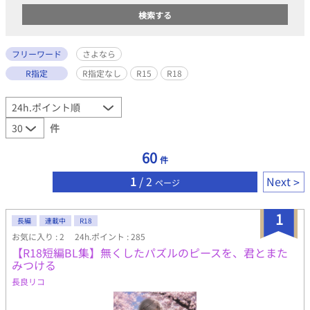
フリーワード
さよなら
R指定
R指定なし
R15
R18
件
60
件
1
/ 2
Next
ページ
1
長編
連載中
R18
お気に入り : 2
24h.ポイント : 285
【R18短編BL集】無くしたパズルのピースを、君とまた
みつける
長良リコ