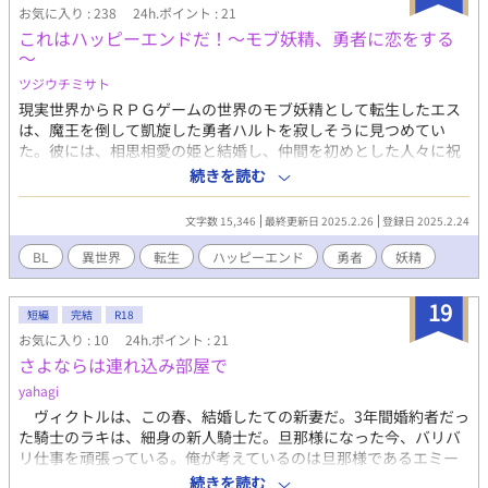
ラスメート男子全員で乱交、もうこれで最終回でもいいような内
お気に入り : 238
24h.ポイント : 21
容になりました。 21.05.16 5話です。まさか骨男に愛されるBLな
これはハッピーエンドだ！～モブ妖精、勇者に恋をする
んて誰も書かんかったやろうな。マニアックだけど、流石に骨男
～
は攻めです。受けにはできませんでした。 21.05.17 6話です。南
ツジウチミサト
国の褐色男子を嫁にし、ぼて腹にしたいがだけに考えました。そ
して初の主人公イケメン回。(2)に続きます！ 22.02.12 久々に更
現実世界からＲＰＧゲームの世界のモブ妖精として転生したエス
新しました。「どうして何やっても恋愛フラグになっちゃうんで
は、魔王を倒して凱旋した勇者ハルトを寂しそうに見つめてい
すか？」をエロシーン足りないなと思ってエロさ増すために加筆
た。彼には、相思相愛の姫と結婚し、仲間を初めとした人々に祝
しました。また、褐色少年の話の続編がうまく思いつかず、強引
福されるというハッピーエンドが約束されている。そんな彼の幸
続きを読む
に終わらせてしまったぜ。ということでおわびとして、新作のえ
せを、好きだからこそ見届けられない。ハルトとの思い出を胸
ちえちなお話を一つ投稿しました。生徒会長×ヤンキーネタとな
に、エスはさよならも告げずに飛び立っていく。 ――そんな切な
文字数 15,346
最終更新日 2025.2.26
登録日 2025.2.24
ります。 22.02.13 「生徒会長は激しく性徒指導」を投稿しまし
い妖精に教えるよ。これこそが、本当のハッピーエンドだ！ ※ノ
た。気が付けばドSな生徒会長最高という気持ちで文章を書いてい
リと勢いで書いた30分くらいでさくっと読めるハッピーエンドで
BL
異世界
転生
ハッピーエンド
勇者
妖精
ました。調子に乗って「夏休みの自由研究は友人を監禁しての観
す。全３話。他サイトにも掲載しています。
察日記！？」まで投稿しました。筆が乗りました。 そして同日
19
さらに調子にのって最終回まで書きました。私自身アルファポリ
短編
完結
R18
スで連載をほったらかしている作品が多く、この作品だけでもや
お気に入り : 10
24h.ポイント : 21
りたいことを一度すべてやって完結させた方がいいという結論に
さよならは連れ込み部屋で
至りました。ですが、もし気が向けば、また別の新たなるキャラ
yahagi
を登場させたりして、新しい話を書こうかなと考えています。ひ
ヴィクトルは、この春、結婚したての新妻だ。3年間婚約者だっ
とまずさよなら、また会いましょう。そういった感じとなりま
た騎士のラキは、細身の新人騎士だ。旦那様になった今、バリバ
す。
リ仕事を頑張っている。俺が考えているのは旦那様であるエミー
ル様のことではなく、同期の騎士、ミリエル様のことだった。俺
続きを読む