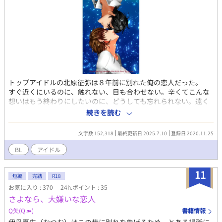
トップアイドルの北原征弥は８年前に別れた俺の恋人だった。
すぐ近くにいるのに、触れない、目も合わせない。辛くてこんな
想いはもう終わりにしたいのに、どうしても忘れられない。遠く
離ればなれになって、今度こそ忘れられると思ったのに─── 表
続きを読む
紙は海月美兎さん（Twitter@22620416）からいただきました。
文字数 152,318
最終更新日 2025.7.10
登録日 2020.11.25
BL
アイドル
11
短編
完結
R18
お気に入り : 370
24h.ポイント : 35
さよなら、大嫌いな恋人
Q矢(Q.➽)
書籍情報