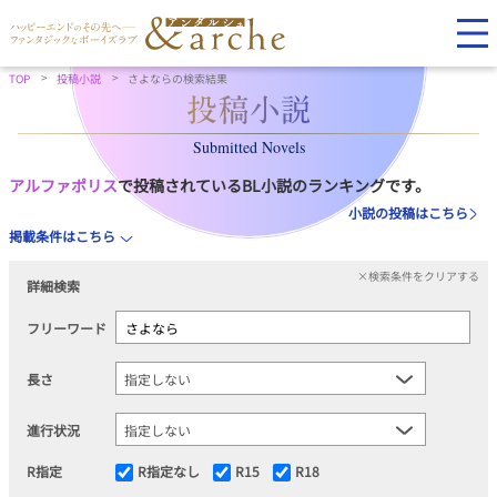
TOP
投稿小説
さよならの検索結果
Submitted Novels
アルファポリス
で投稿されているBL小説のランキングです。
小説の投稿はこちら
掲載条件はこちら
×検索条件をクリアする
詳細検索
フリーワード
長さ
進行状況
R指定
R指定なし
R15
R18