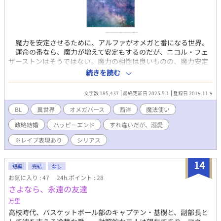
魔力を安定させるために、アルファがオメガと番になる世界。
運命の番なら、魔力が増えて安定もするのだが、ニコル・フェ
ザーストンはそうではない。魔力の相性は良いものの、魔力安定
剤の役目の代わりに、実家のあるオーガスト領を支援してもらう
続きを読む
という政略目的で、侯爵家の跡継ぎであるブラッドリー・アマー
ストと結婚する。 ニコルを気遣うブラッドリーに、いつしか
文字数 185,437
最終更新日 2025.5.1
登録日 2019.11.9
ニコルは本物の愛を抱く。 だが、結婚生活を始めて五年後。
運命の番エリアル・キャボットが現われて――。 魔法のあるフ
BL
異世界
オメガバース
西洋
魔法使い
ァンタジー世界でのオメガバースものです。 R15表現、R18表
政略結婚
ハッピーエンド
すれ違いだが、溺愛
現も入れるのでご注意ください。その時は書いておきます。 ※
他の投稿サイトでも、重複公開しています。
※レイプ表現あり
シリアス
14
短編
完結
なし
お気に入り : 47
24h.ポイント : 28
さよなら、永遠の友達
万里
高校時代、バスケットボール部のキャプテン・基樹と、副部長と