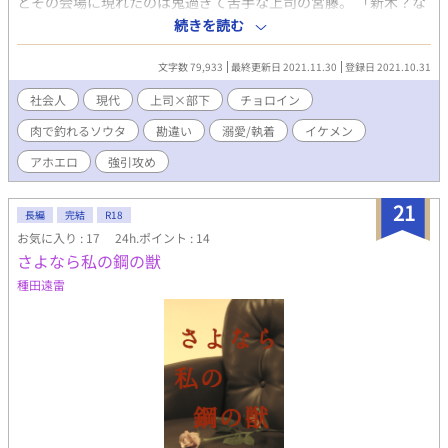
とその会場に現れたのは鬼過ぎて苦手な上司の宮藤。 「新木？な
んでお前がここに？」 え、そんなのバイトに決まってますが？ し
続きを読む
かし副業禁止の会社なのでバイトがバレるとまずい。なので俺は
自分がゲイだと嘘をついた。 「いやー、俺、男が好きなんすよ。
文字数 79,933
最終更新日 2021.11.30
登録日 2021.10.31
あはは」 すると上司は急に目の色を変えて俺にアプローチをかけ
てきた。 「この後どう？」 どう？じゃねえ！だけどクソイケメン
社会人
現代
上司×部下
チョロイン
でもある上司の誘いを断ったら俺がゲイじゃないとバレるかも？
肉で釣れるソウタ
勘違い
溺愛/執着
イケメン
くっ、行くしかねえ！さよなら俺のバックバージン…… しかも上
司はその後も半ば脅すようにして何かと俺を誘ってくるようにな
アホエロ
強引攻め
り……？ ワンナイトのはずがなんで俺は上司の家に度々泊まって
るんだ？ 《恋人には甘いイケメン鬼上司×流されやすいノンケ部
21
下》 ※ただのアホエロ話につき♡喘ぎ注意。 ※ノリだけで書き始
長編
完結
R18
めたので5万字いけるかわからないけどBL小説大賞エントリー
お気に入り : 17
24h.ポイント : 14
中。
さよなら私の鋼の獣
種田遠雷