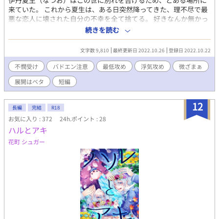
伊丹夏生（なつお）はこの世に別れを告げるため、とある場所に
来ていた。 これから夏生は、ある日突然降ってきた、理不尽で最
悪な恋人に壊された自分の不幸を全て捨てる。 好きなんか無かっ
た。愛なんかなかった。 お前なんか、大嫌いだった。 ※読む人を
続きを読む
選ぶ仕様となっておりますのでご注意下さい。 ※2、3話で終わり
ます。 ※救いはナッシング。
文字数 9,810
最終更新日 2022.10.26
登録日 2022.10.22
不憫受け
バドエン注意
最低攻め
浮気攻め
微ざまぁ
展開はベタ
短編
12
長編
完結
R18
お気に入り : 372
24h.ポイント : 28
ハルとアキ
花町 シュガー