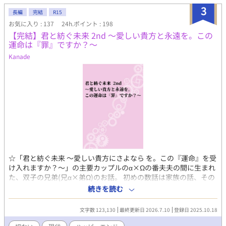
てはいますが、誤字脱字がございましたら申し訳ございません。
3
・じれじれ、もだもだ、すったもんだの挙げ句の元サヤです。苦
長編
完結
R15
手な方はこのまま閉じてくださいませ。 ✩エブリスタ様にて、特
お気に入り : 137
24h.ポイント : 198
集ページに掲載されました！
【完結】君と紡ぐ未来 2nd 〜愛しい貴方と永遠を。この
運命は『罪』ですか？〜
Kanade
☆「君と紡ぐ未来 〜愛しい貴方にさよなら を。この『運命』を受
け入れますか？〜」の主要カップルのα×Ωの番夫夫の間に生まれ
た、双子の兄弟(兄α×弟Ω)のお話。 初めの数話は家族の話、その
後に物語の本筋に入ります。 ☆ご都合展開にはご容赦を…。 ☆不
続きを読む
定期更新。完結保証。 〜〜〜〜〜〜〜〜〜〜〜〜〜〜〜 生まれる
前から一緒だった。 一緒に生まれ、一緒に育った。 ずっと一緒だ
文字数 123,130
最終更新日 2026.7.10
登録日 2025.10.18
と信じて疑わなかった。 けれど……。 ある年の冬に訪れた、突然
の『終わり』…。 僕らは 『運命』の波に、 否応なしに巻き込ま