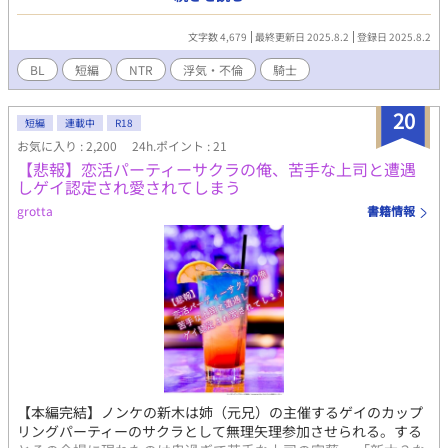
は、ミリエル様に片思いをしている。※ムーンライトノベルズ様
にも公開しています。
文字数 4,679
最終更新日 2025.8.2
登録日 2025.8.2
BL
短編
NTR
浮気・不倫
騎士
20
短編
連載中
R18
お気に入り : 2,200
24h.ポイント : 21
【悲報】恋活パーティーサクラの俺、苦手な上司と遭遇
しゲイ認定され愛されてしまう
grotta
書籍情報
【本編完結】ノンケの新木は姉（元兄）の主催するゲイのカップ
リングパーティーのサクラとして無理矢理参加させられる。する