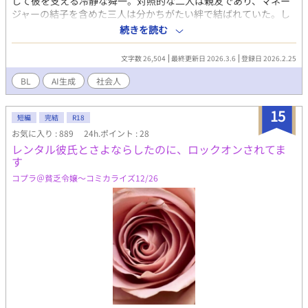
して彼を支える冷静な舜一。対照的な二人は親友であり、マネー
ジャーの結子を含めた三人は分かちがたい絆で結ばれていた。し
かし舜一は、基樹への決して報われない恋心を隠し続けていた。
続きを読む
卒業を控え、基樹との「ずっと一緒にバスケをする」という約束
を破り、舜一は逃げるように東京の大学へ進学する。基樹を突き
文字数 26,504
最終更新日 2026.3.6
登録日 2026.2.25
放したのは、彼が結子と結ばれる幸せを近くで見届ける自信がな
かったからだ。 10年後。孤独に生きる舜一のもとに、基樹から
BL
AI生成
社会人
「結子が事故で亡くなった」という絶望の電話が入る。ボロボロ
になった親友の悲痛な叫びを聞いた瞬間、舜一の中にあった想い
15
が目を覚ます。仕事もキャリアも投げ出し、舜一は深夜の高速を
短編
完結
R18
ひた走る。
お気に入り : 889
24h.ポイント : 28
レンタル彼氏とさよならしたのに、ロックオンされてま
す
コプラ＠貧乏令嬢〜コミカライズ12/26