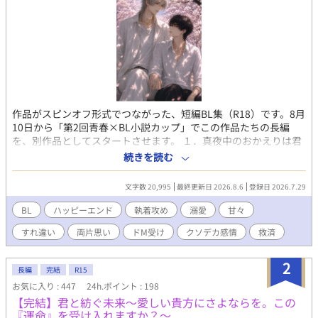
作品がスピンオフ形式でつながった、短編BL集（R18）です。8月
10日から「第2回青春×BL小説カップ」でこの作品たちの長編
を、別作品としてスタートさせます。 １．真夜中のおかえりは君
から 青木佑は気の迷いで、隣の部屋に居着いているヒモのトキを
続きを読む
部屋にあげてしまう。トキは、陸上部で短距離走をしていた時の
初恋の少年に似た銀髪で、佑は二人を重ねていた。ついには体の
文字数 20,995
最終更新日 2026.8.6
登録日 2026.7.29
関係も持ってしまうが、身代わりにしている罪悪感が消えない。
しかし、トキには秘密があった。 約束を守れなかった男と、約束
BL
ハッピーエンド
執着攻め
溺愛
甘々
を忘れられなかった男の切ないBL。 ２. さよならの続きは、まだ
すれ違い
両片思い
ドM受け
クソデカ感情
救済
知らない 大学３年で他の大学に編入した春野凪。そこで高校時代
の元恋人、佐伯晃に再会してしまう。お互い別の大学に行ったは
ずなのに、数奇なめぐりあわせに動揺する凪。一冊の本を通し
2
長編
完結
R15
て、再び結ばれる縁。 激重クソデカ感情持ちの執着攻め×初恋を
お気に入り : 447
24h.ポイント : 198
自らの手で終わらせた呵責に苦しむ受けカップル。 ※「小説家に
【完結】君と紡ぐ未来〜愛しい貴方にさよならを。この
なろう」様にはR15版を掲載しております。 ※AIは誤字・脱字の
『運命』を受け入れますか？〜
チェック、画像生成のみ使用しております。