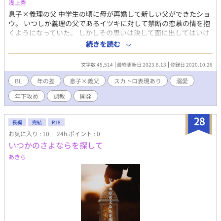
浅上秀
息子×義理の父 中学生の頃に母が再婚して新しい父ができたショ
ウ。 いつしか義理の父であるイツキに対して禁断の恋慕の情を抱
くようになっていた。 しかしその思いは決して面に出してはいけ
ないと秘している。 大学合格を機に家を出て一人暮らしを始める
続きを読む
決意をしたショウ。 母が不在の日に最後の思い出としてイツキを
抱きたいと願ってから二人の関係は変化した。 禁断の恋に溺れ始
文字数 45,514
最終更新日 2023.8.13
登録日 2020.10.26
めた二人の運命とは。 … BL なお作者には専門知識等はござい
ません。全てフィクションです。
BL
年の差
息子×義父
スカトロ表現あり
溺愛
年下攻め
調教
開発
28
長編
完結
R18
お気に入り : 10
24h.ポイント : 0
いつかのさよならを探して
あきら