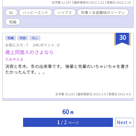
連続殺人が発生する。その聞き込みで店に刑事の大友勇心（32
文字数 12,597
最終更新日 2022.2.22
登録日 2022.2.19
歳）が訪れた。そして偶然にも、店の外で大友と再会してしま
う。女装していない自分が艶子だと気付かれてしまい、『女装し
BL
ハッピーエンド
シリアス
刑事×女装趣味のリーマン
ている事をバラされたくなければ捜査に協力しろ』と脅されてし
短編
まう。 弥艶は仕方なく、囮り捜査に協力するはめになり……。 他
サイトでコンテスト用に執筆した物です。
30
短編
完結
なし
お気に入り : 7
24h.ポイント : 0
歳上同居人のさよなら
たみやえる
洸夜と冬木、冬の出来事です。 後輩と先輩のいちゃいちゃを書き
たかったんです。。。
文字数 30,222
最終更新日 2023.5.9
登録日 2023.4.8
60
件
1
/ 2
Next
ページ