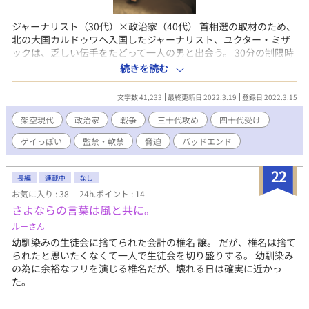
ジャーナリスト（30代）×政治家（40代） 首相選の取材のため、
北の大国カルドゥワへ入国したジャーナリスト、ユクター・ミザ
ックは、乏しい伝手をたどって一人の男と出会う。 30分の制限時
間の中で糸口を掴もうとするユクターは、だが、次第に取材より
続きを読む
も目の前の男へと惹きつけられていく。 架空近現代が舞台のお話
です。 苦手な話題がある方は、タグの確認をお願いします。 ※ま
文字数 41,233
最終更新日 2022.3.19
登録日 2022.3.15
た、政治と戦争の話が出てきますので、近日のニュースがしんど
い方等にはおすすめしません。 ご了承いただければ幸いです。 こ
架空現代
政治家
戦争
三十代攻め
四十代受け
の小説はムーンライトノベルズ・カクヨムにも掲載しています。
ゲイっぽい
監禁・軟禁
脅迫
バッドエンド
22
長編
連載中
なし
お気に入り : 38
24h.ポイント : 14
さよならの言葉は風と共に。
ルーさん
幼馴染みの生徒会に捨てられた会計の椎名 譲。 だが、椎名は捨て
られたと思いたくなくて一人で生徒会を切り盛りする。 幼馴染み
の為に余裕なフリを演じる椎名だが、壊れる日は確実に近かっ
た。