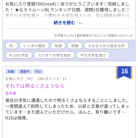
お気に入り登録700(new❗️)⇧ありがとうございます♡完結しまし
た！ ★なろうムーンBLランキング日間、週間1位獲得しました♡
平凡な大学生楓と、小慣れた大学生茂人との、歪な関係を終わら
せるところから始まる物語。 友人が居ない楓が、人恋しさで選ん
続きを読む
だのはレンタル彼氏。そんな優しい関係を一年と数ヶ月も続けた
楓は、茂人からの卒業を決心する。 一方の茂人は、おっとりした
文字数 55,196
最終更新日 2023.2.9
登録日 2023.1.20
楓に会うのが仕事とは言え、癒しの時間だった事に気づいてい
た。それが永遠に続くことのない関係だと気付かされた茂人のと
BL
レンタル彼氏
友達
孤独
さよならから始まる恋
った行動は。 不器用な恋をしたスパダリから、お金で縁を買って
R-18の予定
スパダリ大学生攻め
平凡大学生受け
いた後ろめたさから離れようと頑張る、平凡な男子との妙な追い
かけっこが始まる。 ★15話ほどになる予定でしたが、終わりそう
もないです(^◇^;)！よろしくお願いします♡
16
短編
連載中
R18
お気に入り : 767
24h.ポイント : 21
それでは明るくさようなら
金糸雀
彼氏の浮気に遭遇したので明るくさよならすることにしました。
一度間違えて削除してしまったため、以前と文章が違ってしまっ
ています…また読んでいただけたら、ほんと、有り難いです…
R18は保険。