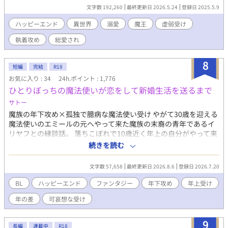
魔法が俺にだけ使えない？ しかも俺に使える魔法は氷魔法じゃな
文字数 192,260
最終更新日 2026.5.24
登録日 2025.5.9
く『神聖魔法』？というか『神聖魔法』を操れるのは神に選ばれ
た愛し子だけ……？ どうせ余命幾ばくもない出来損ないなら仕方
ハッピーエンド
異世界
溺愛
魔王
虚弱受け
ない、お荷物の僕はさっさと今世からも退場しよう……と思って
執着攻め
総愛され
たのに？ 偶然騎士たちを神聖魔法で救って、何故か天使と呼ばれ
て崇められたり。終いには帝国最強の狂血皇子に溺愛されて囲わ
れちゃったり……いやいやちょっと待て。魔王様、主神様、まさ
8
短編
完結
R18
かアンタらも？ ……ってあれ、なんかめちゃくちゃ囲われてな
お気に入り : 34
24h.ポイント : 1,776
い？？ ――― 病弱ならどうせすぐ死ぬかー。ならちょっとばかし
ひとりぼっちの魔法使いが恋をして新婚生活を送るまで
遊んでもいいよね？と自由にやってたら無駄に最強な奴らに溺愛
されちゃってた受けの話。 ※別名義で連載していた作品になりま
サトー
す。 (名義を統合しこちらに移動することになりました)
魔族の年下攻め×孤独で臆病な魔法使い受け やがて30歳を迎える
魔法使いのエミールの元へやって来た魔族の末裔の青年であるイ
リヤフとの縁談話。 落ちこぼれで10歳近く年上の自分がやって来
たところで、ガッカリされるだけだろう、どうせ実を結ばない縁
続きを読む
だと思っていたエミールだったが、イリヤフの反応は想像と違っ
ていて……。 攻め:イリヤフ(20歳)魔族の末裔 受け:エミール(29
文字数 57,658
最終更新日 2026.8.6
登録日 2026.7.20
歳)魔法使い 年下の恋人に熱烈なアプローチをされて結婚した孤独
な魔法使いが幸福でエッチな新婚生活を送るまでのお話。 この作
BL
ハッピーエンド
ファンタジー
年下攻め
年上受け
品はムーンライトノベルズにも投稿しています。
年の差
可哀想な受け
9
長編
連載中
R18