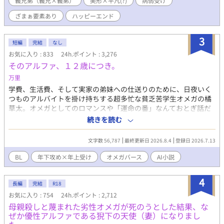
義兄弟（義兄×義弟）
美形×平凡(?)
病弱受け
文句のつけようがない逸材だった。 そんな義兄に憧れ、その後を
追って、難関の王立学院に合格を果たしたリエルだったが、入学
ざまぁ要素あり
ハッピーエンド
直前のある日、現公爵の父に「跡継ぎをアウレールからお前に戻
す」と告げられ――――。 完璧な義兄×虚弱受け すれ違いラブ
3
ロマンス
短編
完結
なし
お気に入り : 833
24h.ポイント : 3,276
そのアルファ、１２歳につき。
万里
学費、生活費、そして実家の弟妹への仕送りのために、日夜いく
つものアルバイトを掛け持ちする超多忙な貧乏苦学生オメガの橘
草太。オメガとしてのロマンスや「運命の番」なんておとぎ話だ
と切り捨て、日々の生存に必死な彼の通う大学に、ある日驚天動
続きを読む
地の噂が駆け巡る。 それは、アメリカの有名大学を飛び級しまく
り、12歳にして大学の特任研究生として招かれた天才少年がやっ
文字数 56,787
最終更新日 2026.8.4
登録日 2026.7.13
てくるというものだった。 キャンパスに現れたのは、クォーター
で金髪青目、まるで生きているお人形のように美しく、しかし身
BL
年下攻め×年上受け
オメガバース
AI小説
長153センチとちんまりした少年、光瀬川 アレクサンダー レオ。
大人の教授たちを相手に生意気に指図するレオだったが、草太を
4
見た瞬間に「運命の番」だと確信し、感情を昂らせて猛烈なプロ
長編
完結
R18
ポーズを敢行する。 しかし、毎日の過労と安物の抑制剤のせいで
お気に入り : 754
24h.ポイント : 2,712
感覚がバカになっている草太は、アルファであるレオのフェロモ
母親殺しと蔑まれた劣性オメガが死のうとした結果、な
ンを完全にスルー。「一生懸命背伸びしてプロポーズごっこをし
ぜか優性アルファである猊下の天使（妻）になりまし
ている可愛い子供」と完全に勘違いし、みかんジュースを握らせ