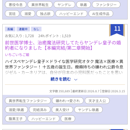
だ消えようとするルシルの儚げな諦観は、逆に攻略対象たちのド
悪役令息
異世界転生
ヤンデレ
執着
ファンタジー
ス黒い支配欲と執着に火をつけてしまう。 ヤンデレ王太子アルフ
宮廷
溺愛
独占欲
ハッピーエンド
AI生成作品
レッドの圧倒的な拘束。 実直な騎士ガレッドの盲目的な献身。 天
才魔術師ノアの狂気的な探究。 ルシルが死の淵へ沈み込もうとし
たとき、三人は神の理に逆らう禁忌の魔術を実行する。 それは、
11
長編
連載中
なし
自らの命と魔力をルシルの身体へ直接繋ぎ止める『命の共有契
お気に入り : 1,728
24h.ポイント : 1,519
約』だった――。 「君はもう、どこへも行けない。永遠に、私た
前世医学博士、治癒魔法研究してたらヤンデレ皇子の婚
ちと共にあるんだ」 死んで逃げることすら許されない豪奢な鳥籠
約者になりました【本編完結/第二章開始】
の中、悪役令息は息が詰まるほど甘い絶望と幸福に溺れていく。
ヤンデレ執着BLファンタジー、ここに開幕。
いちごいちご姫
ハイスペヤンデレ皇子×ドライな医学研究オタク 魔法×医療×異
世界ファンタジー！ 十五歳の誕生日。癇癪持ちの嫌われ公爵令息
ジゼル・カーネリアは、自分が日本の小児科医だったことを思い
出す。 前世では大学病院で研究へ没頭し、過労の果てに死亡。そ
続きを読む
して転生した先は――横領、裏金、闇商売。数々の悪事で恐れら
れる“帝国最悪の貴族”カーネリア家だった。 家族にも使用人にも
文字数 350,689
最終更新日 2026.8.7
登録日 2026.3.15
腫れ物扱いされる厄介者。取り柄は美しい容姿だけ。いずれは厄
介払い同然に、どこかの貴族へ第二夫人として嫁がされる運命だ
異世界転生ファンタジー
嫌われ→愛され
天才主人公
った。 だがジゼルは、嫌われ者という立場を逆手に取り、自室へ
溺愛/執着
完結済み
美人受け
ヤンデレ執着
引きこもって治癒魔法研究を始める。その画期的な研究成果は、
やがて帝国中を巻き込み、多くの人々の運命を変えていく。 そし
腹黒王子
ハッピーエンド
医療
てなぜか、彼へ異常な執着を向ける男たちまで現れ始めて……？
「君が十八歳になったら、すぐに結婚しよう」 「お前は生涯、兄