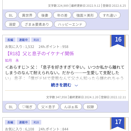
勝。 加えて筋肉隆々のマッチョになっていたことにより、フラ
文字数 224,989
最終更新日 2022.9.12
登録日 2022.6.25
ヴィオはさらに屈強な大男だと勘違いされていたのだ。 そして
フラヴィオが殴った相手は、ミゲルが一度も勝てたことのない相
BL
異世界
後妻
年の差
強面×美形
すれ違い
手。 次期騎士団長として注目を浴びているため、そんな強者を
溺愛
ざまぁ要素あり
ハッピーエンド
倒したフラヴィオは、手に負えない野蛮な男だと思われていた。
一方、偽りの噂を耳にした強面公爵の母親。 妻に強さを求め
る息子にぴったりの相手だと、後妻にならないかと持ちかけてい
16
長編
連載中
R18
た。 我が子に爵位を継いで欲しいフラヴィオの義母は快諾し、
お気に入り : 1,532
24h.ポイント : 958
冷遇確定の地へと前妻の子を送り出す。 こうして青春を謳歌す
【R18】父と息子のイケナイ関係
ることもできず、引きこもりになっていたフラヴィオは、国民か
ら恐れられている戦場の鬼神の後妻として嫁ぐことになるのだが
如月 永
――。 同性婚が当たり前の世界。 女性も登場しますが、恋愛
＜あらすじ＞ 父：「息子を好きすぎて辛い。いつか私から離れて
には発展しません。
しまうのなんて耐えられない。だから……一生愛して支配した
い」 息子：「僕がドＭで変態なんて父さん知ったら嫌われちゃう
よね。でも僕は母さんにしてたみたいにドＳな父さんに虐めて欲
続きを読む
しい」 父子家庭で仲良く暮らす二人は、実は長年両片思いだっ
た。 拗らせ過ぎた愛情はやっと成就し、ご主人様と奴隷の生活が
文字数 347,958
最終更新日 2024.1.20
登録日 2022.12.11
始まった。 ＜説明＆注意点＞ 父×息子。近親相姦。ストーリー性
０。エロ中心。ソフトＳＭ傾向。 設定も深くありませんので、血
BL
♡喘ぎ
父×息子
んほぉ系
奴隷
の繋がりもそれほど気にせずとも読めるかも。 素人作品のため、
作者の気分次第で視点が急に変わったり、文体が変わる傾向があ
17
ります。特にエロ文章を試行錯誤中。 誤字脱字、話中の矛盾、変
長編
連載中
R18
態プレイなど気になら方はどうぞ頭からっぽにして読んでくださ
お気に入り : 6,108
24h.ポイント : 844