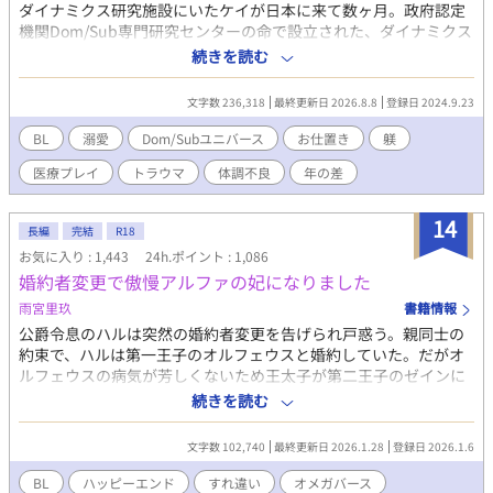
中で、とても優しい人に徐々に惹かれていくが、その相手は王太
ダイナミクス研究施設にいたケイが日本に来て数ヶ月。政府認定
子で、重たい溺愛が待っていた。 ※リヴィアス視点寄りの三人称
機関Dom/Sub専門研究センターの命で設立された、ダイナミクス
視点です。時々、他のキャラクターの視点になります。 ご都合主
科のある総合病院は2年前、付属の小児訓練施設「聖フィリア学
続きを読む
義な形ですが、男女どちらも結婚、妊娠が可能な世界です。 キリ
園」を立ち上げた。『ケイくんは特別だからね、この事は他の人
の良いところまでは毎日更新→キリの良いところまで行ったら毎
にバレちゃいけないんだよ。だから頑張ってコントロールしなき
週更新に切り替わり予定です。 カクヨムさんやなろうさんでは別
文字数 236,318
最終更新日 2026.8.8
登録日 2024.9.23
ゃ』 学園では今日もお医者さんたちと思春期真っ只中の子供たち
作品を投稿していますが、アルファポリスさんでは初投稿な上
が、濃厚でSっ気たっぷりな特殊プレイ中！Domのお医者さんと
BL
溺愛
Dom/Subユニバース
お仕置き
躾
に、初めて書くジャンルです。 重たい溺愛と書いてますが、あま
Subの子供たちの日常の物語。 ※なんちゃって医療モノ。トラウ
り性描写はないと思われます(キスはあると思いますが……念の
医療プレイ
トラウマ
体調不良
年の差
マ表現あり。 Dom/Subユニバースにオリジナル設定あり。
為、R15にさせて頂きます) 何分、初めてのジャンルなので、お手
柔らかに、生暖かい目で読んで頂けると嬉しいです。 宜しくお願
14
い致します！
長編
完結
R18
お気に入り : 1,443
24h.ポイント : 1,086
婚約者変更で傲慢アルファの妃になりました
雨宮里玖
書籍情報
公爵令息のハルは突然の婚約者変更を告げられ戸惑う。親同士の
約束で、ハルは第一王子のオルフェウスと婚約していた。だがオ
ルフェウスの病気が芳しくないため王太子が第二王子のゼインに
変更となり、それに伴ってハルの婚約者も変更になったのだ。 昔
続きを読む
は一緒に仲良く遊んだはずなのに、無愛想で冷たいゼインはハル
のことを嫌っている。穏やかで優しいオルフェウスから、冷酷な
文字数 102,740
最終更新日 2026.1.28
登録日 2026.1.6
ゼインに婚約者が変わると聞いてハルは涙する。それでも家のた
めに役に立ちたい、王太子妃としてゼインを一途に愛し、尽くし
BL
ハッピーエンド
すれ違い
オメガバース