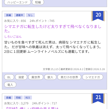
ハッピーエンド
短編
た。 また後で変更とかあるかも。 完結しました。
20
長編
連載中
なし
お気に入り : 856
24h.ポイント : 745
シマエナガに転生したけど太りすぎて飛べなくなりまし
た。
しろいごはん
甘いものを食べすぎて死んだ男は、病弱な シマエナガ に転生し
た。 だが甘味への執着は消えず、太って飛べなくなってしまう。
2日に１回更新 ムーンライトノベルズにも連載してます。
文字数 25,115
最終更新日 2026.8.2
登録日 2026.5.28
BL
溺愛
異世界
獣人
男だけの世界
シマエナガ
竜人
21
長編
完結
R15
お気に入り : 3,279
24h.ポイント : 717
【完結】優しい庭師の見る夢は