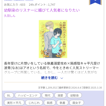
お気に入り : 603
24h.ポイント : 1,747
幼馴染のリスナーに媚びて人気者になりたい
久羽しん
長年受けに片想いをしている執着溺愛攻め×鈍感陰キャ平凡受け
波青(なお)はアオという名前で、今をときめく人気ストリーマー
グループに所属している。 しかし、一人だけ驚くほど人気がな
い。 他のメンバーは、モデル、歌い手、プロゲーマー、ゲーム実
続きを読む
況者などそれぞれ特技を持った美形揃い。その中でアオだけ平凡
顔でなんの特技もないので浮いている。 しかも、アオは空気が読
文字数 1,209,552
最終更新日 2026.8.8
登録日 2025.3.30
めない、何を言ってもスベる、失言をしてしまうなどの悪癖のせ
いで、アンチをたくさん抱えている。 グループに入れたのだっ
BL
ハッピーエンド
現代
溺愛
幼馴染
て、ブラック企業にぶつかり病んでいたアオを、幼馴染で完璧人
美形×平凡
じれじれ
鈍感
執着
腐女子
間の秋風(配信者名、アキ)が優しさで誘ってくれたからに過ぎな