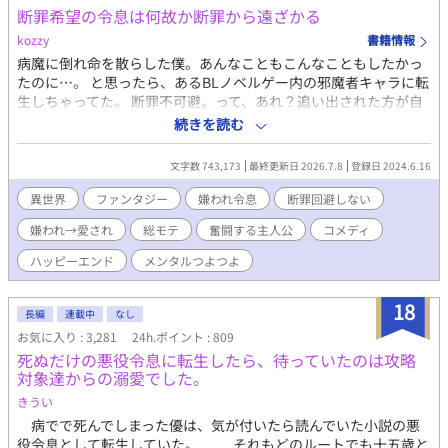
い。 ＜キャラクター覚書＞ ●父：御主人様。40代。Ｓっ気あり。
断罪希望の令息は何故か断罪から遠ざかる
年齢に見合わず絶倫。妻（母）を亡くしてから息子が生きがい。
kozzy
書籍情報
歪んだ愛が蓄積し、息子を奴隷とする。 息子を育てるために、在
病魔に倒れ命を散らした僕。あんなこともこんなこともしたかっ
宅で出来る仕事をし、家事全般にも優秀。 ●息子：大学生。20
たのに…。 と思ったら、あるBLノベルゲー内の邪魔者キャラに転
代。快感に弱く流されやすい。父限定で淫乱ビッチ奴隷。物心が
生しちゃってた。 断罪不可避。って、あれ？追い出された方が自
ついた頃からドＭだと自覚あり。母似で、幼少は女の子とからか
由…だと？ よーし！あのキャラにもこのキャラにも嫌われて、頑
われるのが嫌で、今は適度に身体を鍛えて身長も高い。通常時は
続きを読む
張って一日も早く断罪されるぞ！ と思ったのに上手くいかないの
父を「オヤジ」、自分を「俺」と呼ぶが、えっちな状況や気分に
は…何故？ すこしおバカなシャノンの断罪希望奮闘記。 いつもの
なると「父さん」「僕」と無意識に呼び方が変わる。 ●母（故
文字数 743,173
最終更新日 2026.7.8
登録日 2024.6.16
ごとくR18は保険です。 『チートな転生農家の息子は悪の公爵を
人）：作中にはほぼ出ませんが、息子が小学生の頃、病気で亡く
溺愛する』書籍化となりました。 7.10発売予定です。 お手に取っ
なる。父とは性癖が合い長年のセフレを経て妻になる。息子にと
異世界
ファンタジー
嫌われ令息
断罪回避しない
て頂けたらとっても嬉しいです(｡>ㅅ<)✩⡱
っては母。
嫌われ→愛され
総モテ
奮闘する主人公
コメディ
ハッピーエンド
メンタルつよつよ
18
長編
連載中
なし
お気に入り : 3,281
24h.ポイント : 809
死ぬだけの悪役令息に転生したら、待っていたのは攻略
対象達からの溺愛でした。
きうい
病でで死んでしまった優は、気が付いたら読んでいた小説の悪
役令息として転生していた。 それもどのルートでも十五歳と