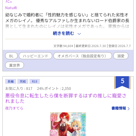
た。
て頭をよしよしと撫でまわしてしまう。 子供扱いされて耳まで真
Natuめ
っ赤にして悔しがるレオと、別世界のお坊ちゃまの戯れ言だと全
幼なじみで婚約者に「性的魅力を感じない」と捨てられた劣性オ
く相手にしない草太。あまりにも噛み合わない二人の「運命」
メガのレイノ。 優秀なアルファしか生まれないロード伯爵家の長
が、ここから動き出す——。 ■ キャラクター紹介 橘 草太（たち
男として生まれたのにレイノは劣性オメガであった。 家族からは
ばな そうた） / 20歳 オメガ 身長173cm。すっきりとした長身だ
一族の面汚しとひどい扱いを受け、母はオメガを産んだ罪悪感で
続きを読む
が、働きすぎで少し細身。 両親はベータで、突然変異のようにオ
自殺してしまう。 『お前が殺したんだ。お前が情けなくて、心を
メガとして生まれた。実家が貧しいため、奨学金、自身の生活
病んだ末の結末がこれだ。満足か？ お前をアルファに産めなか
費、弟妹への仕送りのためにスケジュールアプリがカラフルに埋
文字数 94,604
最終更新日 2026.7.30
登録日 2026.7.7
った母への復讐は済んだか？ この、——母殺しのオメガが』 母
まるほどバイトを掛け持ちしている。病院の抑制剤を買う余裕が
の遺体を前に、父からはそう罵倒された。 しかし幼なじみだけ
BL
ハッピーエンド
オメガバース（独自設定有り）
溺愛
なく、市販の安物で誤魔化しているため感覚が鈍い。 素朴で親し
は、そんなレイノに優しくしてくれていたのだ。 レイノがいいと
みやすく、健気で面倒見がいいお兄ちゃん気質。経済的な余裕の
異世界
すら言ってくれていたのに。 彼の隣には、美しいオメガがいた。
なさから、恋愛や運命に対しては非常に現実的（冷めている）。
「だからごめん、別れてくれ。……番いたいオメガが他にできた
光瀬川 アレクサンダー レオ（みつせがわ あれくさんだー れお） /
んだ」 年老いたアルファに売られるくらいならと、自ら命を断と
5
12歳 アルファ 身長153cm。金髪青目のクォーターで、天使やお
長編
完結
R18
うとしたレイノ。 そんなレイノを救ったのは、優性アルファのラ
人形のような美少年。 日本最高峰の富と権力を持つ「光瀬川財
お気に入り : 817
24h.ポイント : 2,350
イアスだった。 「人が落ちてくるとは思わなかったな。…………
団」の御曹司。アメリカの大学を飛び級し、日本の大学へ「特任
悪役令息に転生したら僕を断罪するはずの推しに寵愛さ
君はもしかして、天使なのかな？」 レイノを俺の天使と呼び、伯
研究生（教授補佐）」としてやってきた超天才児。 基本は大人び
れました
爵家から連れ出してくれたライアス。 しかしライアスにも目的が
ていて冷徹、傲慢なまでの自信家。しかし草太の前では、子供扱
あった。 子どもを残したくないライアスにとって、子どものでき
いされてムキになったり、独占欲や嫉妬でヤキキモキしたりと、
夜乃すてら
書籍情報
にくいオメガであるレイノは都合がよかったのだ。 お互いを利用
年相応の可愛らしい一面（と、将来の大物スパダリの片鱗）を見
する目的で結婚をし夫婦となった二人だったが、ライアスのそば
せる。
に優性オメガが現れて…。 劣性オメガであることに強いコンプレ
ックスを持っているレイノの心は徐々に焦り始める。 さらにはラ
イアスへの恋心も自覚しはじめた時に、レイノははじめてのヒー