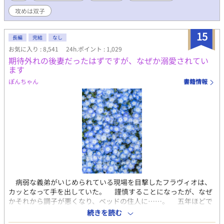
たいと運命を受け入れる覚悟をする。 婚礼式のときからハルに冷
攻めは双子
たく傲慢な態度のゼイン。ハルは負けじと王太子妃としての役割
を果たすべくゼインに迫る。初夜のとき「抱いてください」とゼ
インに色仕掛けをするが「お前を抱く気はない」とゼインに一蹴
15
長編
完結
なし
されてしまう——。
お気に入り : 8,541
24h.ポイント : 1,029
期待外れの後妻だったはずですが、なぜか溺愛されてい
ます
ぽんちゃん
書籍情報
病弱な義弟がいじめられている現場を目撃したフラヴィオは、
カッとなって手を出していた。 謹慎することになったが、なぜ
かそれから調子が悪くなり、ベッドの住人に……。 五年ほどで
体調が回復したものの、その間にとんでもない噂を流されてい
続きを読む
た。 剣の腕を磨いていた異母弟ミゲルが、学園の剣術大会で優