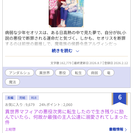
トを迎える。 ライアスにだけはバレたくないと必死に隠そうとし
たレイノだったが…！？ 母殺しと責められ続け自ら命を断とうと
したオメガが、愛する人との間に子どもを授かり母となる物語。
病弱な少年セオリスは、ある日高熱の中で見た夢で、自分がBL小
説の悪役で断罪される運命だと気づく。しかも、セオリスを断罪
するのは前世の最推しで、魔竜族の侯爵令息アルヴィンだっ
た！ 運命を変えようと前世の知識をフル活用したものの、小説
続きを読む
通り事が進み、セオリスはアルヴィンと対面してしまう。だがな
ぜか、アルヴィンは断罪するどころか、セオリスを虐める使用人
文字数 162,779
最終更新日 2026.8.7
登録日 2026.2.12
を告発したり、お土産を持ってお見舞いに来たりと、何かとセオ
リスを気にかけてくれて…!? 推しに愛でられ、守られる幸せい
アンダルシュ
異世界
悪役
転生
病弱
竜
っぱいの転生生活、開幕！
魔法
6
長編
完結
R18
お気に入り : 9,679
24h.ポイント : 2,060
異世界マフィアの悪役次男に転生したので生き残りに励
んでいたら、何故か最強の主人公達に溺愛されてしまった
件
上総啓
書籍情報