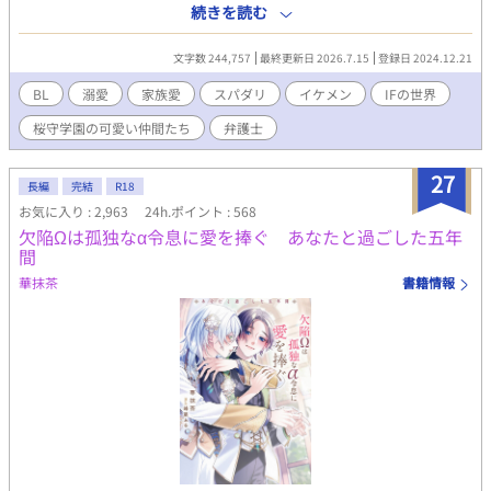
ただろう……そんなお話になっています。 ＜あらすじ＞ 貴船コン
続きを読む
ツェルンの顧問弁護士をしている磯山卓はある日、社内で子会社
の社員・迫田保と出会う。彼の最愛の息子・直純が、妻であり直
文字数 244,757
最終更新日 2026.7.15
登録日 2024.12.21
純の母親である美代に虐待され病院に運ばれたと知り、弁護士と
して一緒に病院に向かったが父・保はショックのあまり記憶喪失
BL
溺愛
家族愛
スパダリ
イケメン
IFの世界
になってしまう。保の代わりに直純と過ごすうちに直純への並々
桜守学園の可愛い仲間たち
弁護士
ならぬ想いが込み上げてきた卓は自分が里親になることを申し出
て……。 『IFの世界 〜桜守学園の可愛い仲間たち』で連載して
いましたが、長くなりそうなのでこちらだけIFルートとして独立
27
長編
完結
R18
させることにしました。 IFの世界とは繋がっているので、お互い
お気に入り : 2,963
24h.ポイント : 568
に登場することがあります。 R18は当分出てきませんが、将来的
欠陥Ωは孤独なα令息に愛を捧ぐ あなたと過ごした五年
にあるかもしれないということでR18にしています。
間
華抹茶
書籍情報