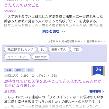
うたくんのひめごと
いいはな
入学説明会で浮世離れした容姿を持つ橘隼人に一目惚れをした
鈴谷うたは彼に見合う人になろうと高校デビューを決意する。
陰気な自分を隠すように明るく振る舞ううただったが、肝心の隼
人は他人に興味がなくそっけない態度を取られてばかり。 そん
続きを読む
なある日、とあるきっかけを元にじわじわと2人の距離は縮まって
いく。冷たくも時折見せる隼人の甘く柔らかな態度にますますう
文字数 763
最終更新日 2026.8.8
登録日 2026.8.8
たは惹かれていく。 しかし、嘘が何よりも嫌いだと言う隼人に
自分の本当の姿を言い出せないうたはどこか後ろめたさを感じな
第2回青春BLカップ
BL
美形×平凡
学園
がら日々を過ごしていた。 日に日に募る罪悪感に押しつぶされ
ハッピーエンド
健気受け
そうになるうた、さらには隼人の幼馴染だと言う可憐な容姿を持
つ転校生までやってきてーーー。 「君は、本当のおれを知っても
嫌わないでいてくれる…？」 懐に入れた相手にはとことん甘い溺
26
長編
連載中
R18
愛美形攻め×臆病な自分を隠して明るく振る舞う平凡一途受け
お気に入り : 1,292
24h.ポイント : 568
虐待されていた天使を息子として迎え入れたらみんなが
幸せになりました
波木真帆
書籍情報
こちらはただいま連載中の 『ひとりぼっちになった僕は新しい家
族に愛と幸せを教えてもらいました』のIFルートのお話です。も
し、もっと早いうちに磯山家に引き取られていたらどうなってい