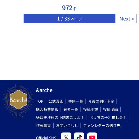
喜びを抱いていて――？ 愛の重い口下手攻め×病弱美人受け ※二
972
件
人がただただすれ違っているだけの話 前中後編+攻め視点の四話
完結です
1
/ 33
Next
ページ
&arche
TOP
公式漫画
書籍一覧
今後の刊行予定
購入特典情報
著者一覧
投稿小説
投稿漫画
樋口美沙緒の小説書こうよ！
《うちの子》推し会！
作家募集
お問い合わせ
ファンレターの送り先
Official SNS