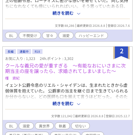
上の伯爵令息、ローディスに密かな想いを寄せていた。 同じ気持
ちになれなくても傍にいられればいい。 そう思っていたある日、
まさかのローディスからプロポーズされ、レヴィエラは一も二も
続きを読む
なく頷いた。 晴れて迎えた結婚式。これからは正式にローディス
と一緒にいられると幸せな気持ちで伯爵家に赴いたレヴィエラ
文字数 88,286
最終更新日 2026.8.8
登録日 2026.7.6
は、ローディスの恋人と名乗る者に追い出され、敷地の隅にある
小屋に押し込まれる。 悲しみを抱きながらも、持ち前の明るさと
BL
不憫受け
甘々
溺愛
ハッピーエンド
前向きさでどうにか生活していくことにしたレヴィエラだった
が、ある日小屋の裏で怪我をした騎士を見つけ介抱することに。
2
手探りではありつつも、自分に出来る精一杯で手当てをし、ただ
長編
連載中
R18
ただ元気になって欲しいと寝る間も惜しんで看病をした。 それが
お気に入り : 1,323
24h.ポイント : 3,302
自分の運命を大きく変えることになるとも知らず―――。 怪我を
クールな義兄の愛が重すぎる ～有能なおにいさまに次
負った美形騎士（攻）×頑張り屋の箱入り令息（受） ※印は性的
期当主の座を譲ったら、求婚されてしまいました～
描写あり
槿 資紀
イェント公爵令息のリエル・シャイデンは、生まれたときから虚
弱体質を抱えていた。 公爵家の当主を継ぐ日まで生きていられる
か分からないと、どの医師も口を揃えて言うほどだった。 そのた
め、リエルの代わりに当主を継ぐべく、分家筋から養子をとるこ
続きを読む
とになった。そうしてリエルの前に表れたのがアウレールだっ
た。 アウレールはリエルに献身的に寄り添い、懸命の看病にあた
文字数 121,042
最終更新日 2026.8.8
登録日 2025.12.7
った。 その甲斐あって、リエルは奇跡の回復を果たした。 そし
て、リエルは、誰よりも自分の生存を諦めなかった義兄の虜にな
BL
溺愛
異世界
執着
切ない
った。 義兄は容姿も能力も完全無欠で、公爵家の次期当主として