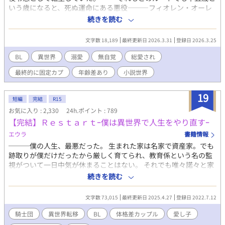
いう歳になると、死ぬ運命にある悪役———フィオレン・オーレ
リウス。 前世で家族に恵まれず、家族愛とは程遠い世界で生き
続きを読む
てきた優は、愛されたいという願望を捨て、ひとりで生きること
を決意する。 しかし、家族に対して表情と感情を隠し、言葉も
文字数 18,189
最終更新日 2026.3.31
登録日 2026.3.25
発さず、一人で生きて行く術を身につけようと家族から距離をと
るフィオレンとは裏腹に、家族や攻略対象達は異常なほどの愛を
BL
異世界
溺愛
無自覚
総愛され
注ぐ。 フィオレンの知らない所で、小説のシナリオとは正反対
最終的に固定カプ
年齢差あり
小説世界
の道を辿ることになるも、愛に無頓着で無自覚なフィオレンは溺
愛されていき………？
19
短編
完結
R15
お気に入り : 2,330
24h.ポイント : 789
【完結】Ｒｅｓｔａｒｔｰ僕は異世界で人生をやり直すｰ
エウラ
書籍情報
───僕の人生、最悪だった。 生まれた家は名家で資産家。でも
跡取りが僕だけだったから厳しく育てられ、教育係という名の監
視がついて一日中気が休まることはない。 それでも唯々諾々と家
のために従った。 そんなある日、母が病気で亡くなって直ぐに父
続きを読む
が後妻と子供を連れて来た。僕より一つ下の少年だった。 父はそ
の子を跡取りに決め、僕は捨てられた。 ヤケになって家を飛び出
文字数 73,015
最終更新日 2025.4.27
登録日 2022.7.12
した先に知らない森が見えて･･･。 僕はこの世界で人生を再始動
(リスタート)する事にした。 不定期更新です。 以前少し投稿した
騎士団
異世界転移
BL
体格差カップル
愛し子
ものを設定変更しました。 ジャンルを恋愛からＢＬに変更しまし