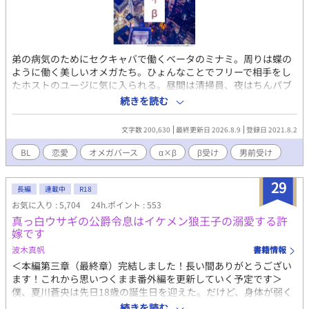
弟の病気のためにセクキャバで働くベータのミナミ。周りは蝶の
ように働く美しいオメガたち。ひょんなことでフリーで相手をし
たホストのユージに気に入られる。昼間は清掃員、夜はちんパブ
で働きながらも懸命に生きるミナミ。 執着末っ子×強気長男、
続きを読む
α×β ※オメガバースです ※結構重いです 不定期更新です
文字数 200,630
最終更新日 2026.8.9
登録日 2021.8.2
BL
恋愛
オメガバース
α×β
β受け
男前受け
29
長編
連載中
R18
お気に入り : 5,704
24h.ポイント : 553
真っ白ウサギの公爵令息はイケメン狼王子の溺愛する許
嫁です
波木真帆
書籍情報
＜本編第三章（最終章）完結しました！長い間ありがとうござい
ます！これから思いつくまま番外編を更新していく予定です＞
僕、夏川蒼央は先日18歳の誕生日を迎えた。だけど、身体が弱く
この18年の間、病院の外に出たことはほんとどない。治りもしな
続きを読む