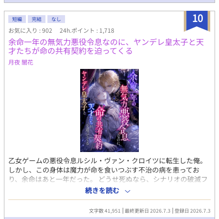
い。 すっかり自身の存在意義を見失っていたアオは、ある日自分
たちについている腐女子ファンの存在をネット上で見つけた。 ど
10
短編
完結
なし
うやら彼女らは幼馴染のアキ×アオをカップリングして妄想する
お気に入り : 902
24h.ポイント : 1,718
ことで、日々の活力を得ているとかなんとか。興味が惹かれたの
余命一年の無気力悪役令息なのに、ヤンデレ皇太子と天
で、アオは配信者本人であることは隠しつつ腐女子界隈に潜入す
才たちが命の共有契約を迫ってくる
ることにした。 その日から、彼女らを喜ばせ自身の人気を上げよ
うと、配信上でアキにひたすら営業BLを仕掛けるアオ。すると、
月夜 闇花
なぜかアキが固まって…。 (ムーンライトノベルズさんにも投稿し
ています)
乙女ゲームの悪役令息ルシル・ヴァン・クロイツに転生した俺。
しかし、この身体は魔力が命を食いつぶす不治の病を患ってお
り、余命はあと一年だった。 どうせ死ぬなら、シナリオの破滅フ
ラグを回避し、誰の記憶にも残らず静かに消え去りたい。 そう願
続きを読む
って王太子アルフレッドに婚約破棄を申し出た。 ――だが、それ
がすべての狂気の始まりだった。 「君の手はひどく冷たいね。ま
文字数 41,951
最終更新日 2026.7.3
登録日 2026.7.3
るで死人のようだ。……婚約の破棄は認めない」 何も望まず、た