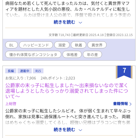
病弱なため若くして死んでしまったルカは、気付くと異世界マフ
ィアを題材とした人気小説の悪役、ルカ・ベルナルディに転生し
ていた。 ルカは受け主人公の弟で、序盤で殺されてしまう予定の
小物な悪役。せっかく生まれ変わったのにすぐに死んでしまうな
続きを読む
んて理不尽だ！と憤ったルカは、生存のために早速行動を開始す
る。 その結果ルカは、小説では最悪の仲だった兄への媚売りに成
文字数 718,743
最終更新日 2025.4.18
登録日 2023.12.15
功しすぎてしまい、兄を立派なブラコンに成長させてしまった。
受け要素を全て排して攻めっぽくなってしまった兄は、本来恋人
BL
ハッピーエンド
溺愛
執着
異世界
になるはずの攻め主人公を『弟を狙う不届きもの』として目の敵
懐かれ体質なポンコツショタ
体格差
年の差
にするように。 更には兄に惚れるはずの攻め主人公も、兄ではな
くルカに執着するようになり──？ 冷酷無情なマフィア攻め×ポ
ンコツショタ受け 怖がりなポンコツショタがマフィアのヤバい人
7
長編
連載中
R15
達からの総愛されと執着に気付かず、クールを演じて生き残りに
お気に入り : 7,906
24h.ポイント : 2,023
励む話。
公爵家の末っ子に転生しました〜出来損ないなので潔く
退場しようとしたらうっかり溺愛されてしまった件につ
いて〜
上総啓
書籍情報
公爵家の末っ子に転生したシルビオ。 体が弱く生まれて早々ぶっ
倒れ、家族は見事に過保護ルートへと突き進んでしまった。 両親
はめちゃくちゃ溺愛してくるし、超強い兄様はブラコンに育ち弟
絶対守るマンに……。 せっかくファンタジーの世界に転生したん
続きを読む
だから魔法も使えたり？と思ったら、我が家に代々伝わる上位氷