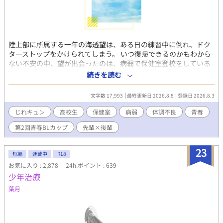
陸上部に所属する一年の海透望は、ある日の練習中に倒れ、ドク
ターストップをかけられてしまう。 いつ復帰できるのかもわから
ない不安の中、望が出会ったのは、病弱で保健室登校をしている
二年の朝霧侑蕾だった。 二人は思い通りにならない身体を抱えな
続きを読む
がらも、保健室の中で徐々に惹かれ合っていく―― 保健室を舞台
にした、病弱な二人のじれキュン青春BL
文字数 17,993
最終更新日 2026.8.8
登録日 2026.8.3
じれキュン
高校生
保健室
病弱
体調不良
青春
第2回青春BLカップ
先輩×後輩
23
短編
連載中
R18
お気に入り : 2,878
24h.ポイント : 639
少年治療
葉月