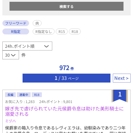
フリーワード
病
R指定
R指定なし
R15
R18
件
972
件
1
/ 33
Next
ページ
1
長編
連載中
R18
お気に入り : 1,283
24h.ポイント : 9,801
嫁ぎ先で虐げられていた元侯爵令息は助けた美形騎士に
溺愛される
ミヅハ
侯爵家の箱入り令息であるレヴィエラは、幼馴染みであり二つ年