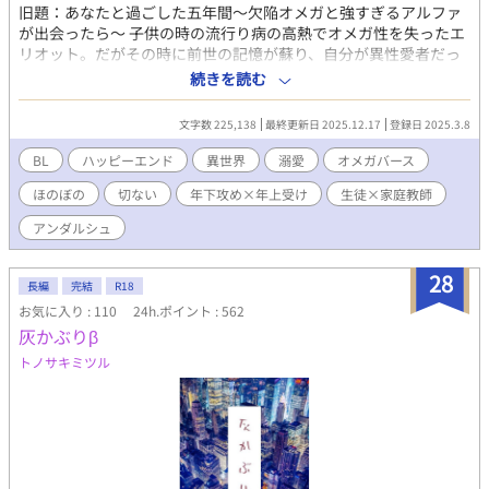
旧題：あなたと過ごした五年間～欠陥オメガと強すぎるアルファ
が出会ったら～ 子供の時の流行り病の高熱でオメガ性を失ったエ
リオット。だがその時に前世の記憶が蘇り、自分が異性愛者だっ
たことを思い出す。オメガ性を失ったことを喜び、ベータとして
続きを読む
生きていくことに。 もうすぐ学園を卒業するという時に、とある
公爵家の嫡男の家庭教師を探しているという話を耳にする。その
文字数 225,138
最終更新日 2025.12.17
登録日 2025.3.8
仕事が出来たらいいと面接に行くと、とんでもなく美しいアルフ
ァの子供がいた。 だがそのアルファの子供は、質素な別館で一人
BL
ハッピーエンド
異世界
溺愛
オメガバース
でひっそりと生活する孤独なアルファだった。その理由がこの子
ほのぼの
切ない
年下攻め×年上受け
生徒×家庭教師
供のアルファ性が強すぎて誰も近寄れないからというのだ。 だが
エリオットだけはそのフェロモンの影響を受けなかった。家庭教
アンダルシュ
師の仕事も決まり、アルファの子供と接するうちに心に抱えた傷
を知る。 子供はエリオットに心を開き、懐き、甘えてくれるよう
28
になった。だが子供が成長するにつれ少しずつ二人の関係に変化
長編
完結
R18
が訪れる。 アルファ性が強すぎて愛情を与えられなかった孤独な
お気に入り : 110
24h.ポイント : 562
アルファ×オメガ性を失いベータと偽っていた欠陥オメガ ●オメ
灰かぶりβ
ガバースの話になります。かなり独自の設定を盛り込んでいま
トノサキミツル
す。 ●最終話まで執筆済み（全47話）。完結保障。毎日更新。
●Rシーンには※つけてます。