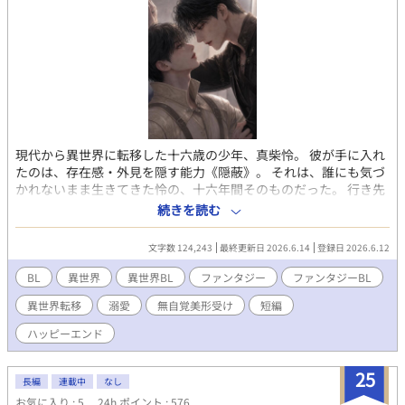
現代から異世界に転移した十六歳の少年、真柴怜。 彼が手に入れ
たのは、存在感・外見を隠す能力《隠蔽》。 それは、誰にも気づ
かれないまま生きてきた怜の、十六年間そのものだった。 行き先
も目的も持たず、ただ消えることで生き延びてきた少年が、旅の
続きを読む
中で様々な人と出会い、少しずつ変わっていく。 騎士グレン、護
衛兵ロイ、旅人カイ、謎の青年アレン、病に倒れた少女リラ。 出
文字数 124,243
最終更新日 2026.6.14
登録日 2026.6.12
会うたびに、怜の《隠蔽》は変わっていく。 消えるための力が、
距離を選ぶ力へ。 距離を選ぶ力が、誰かを癒す力へ。 「俺が消え
BL
異世界
異世界BL
ファンタジー
ファンタジーBL
ても、誰も気にしなかった」と思っていた少年が、初めて「消え
異世界転移
溺愛
無自覚美形受け
短編
なくていい」と思える場所と人を見つけるまでの、静かな癒しの
物語。 ※48話からドキドキして貰えると思いますので、 是非、最
ハッピーエンド
後まで見て欲しいです🙂‍↕️
25
長編
連載中
なし
お気に入り : 5
24h.ポイント : 576