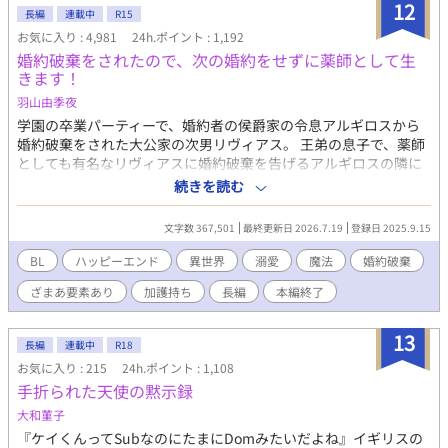
12
の隣で過ごしなさい」 「君が自由でいられるなら、僕はどうなっ
長編
連載中
R15
てもいい」 ジゼルを手に入れようと奔走する男達、教会の陰謀、
お気に入り : 4,981
24h.ポイント : 1,192
謎の感染症。前世の医学知識と治癒魔法を武器に、ジゼルは帝国
婚約破棄をされたので、次の婚約をせずに薬師として生
の医療と己の運命を変えていく。 【第二部】 帝国の常識を覆す事
きます！
件を解決し、第一皇子カイラスとの婚約も決まったジゼル。カー
羽山由季夜
ネリア家の名誉も回復し、ようやく平穏な日々が訪れる――はず
だった。 「忙しい！ とにかく時間がない！！」 診療所、アカデ
学園の卒業パーティーで、婚約者の侯爵家の令息アルギロスから
ミー、医療改革、研究、そして皇太子妃教育。カイラスとの甘い
婚約破棄をされた大公家の次男リヴィアス。 王弟の息子で、薬師
婚約生活どころか、ゆっくり会う時間すらない。側妃の座を狙う
としても有名なリヴィアスに婚約破棄を告げるアルギロスの隣に
貴族たちの思惑や新聞社の誹謗中傷にも振り回され、慌ただしい
は男爵家の令嬢モノリスがいた。 そのモノリスと共にアルギロス
続きを読む
毎日を送っていた。 「すごーい、お仕事熱心なんですね。僕だっ
は、リヴィアスが作った流行り病を治す薬を、本当に作ったのは
たらカイラス様より優先することなんてないけどな」 そんなな
モノリスだと宣言する。 モノリスの嘘を信じ、断罪しようとする
文字数 367,501
最終更新日 2026.7.19
登録日 2025.9.15
か、「聖女の生まれ変わり」を名乗る美しい少年ルカ・アステル
アルギロスにリヴィアスは疲れてしまった。 「……もう、無理。
が現れ、カイラスへ異常な執着を見せ始める。 そして海の向こう
このままだと心が死ぬ」 そう感じたリヴィアスは婚約破棄を受け
BL
ハッピーエンド
異世界
溺愛
魔法
婚約破棄
では、一つの事件が静かに動き始めていた。 「これでお前は何者
入れ、一緒に参加していた兄と共にパーティー会場を後にした。
ざまあ要素あり
加護持ち
長編
本編終了
でもない。窮屈な立場など捨てて俺の番になれ」 医療、政治、恋
それからすぐに、王家の親戚の婚約を破棄した上に、嘘を宣言し
愛、そして海を舞台にした新たな冒険。研究一筋の元小児科医
た侯爵家の令息と男爵家の令嬢は他の貴族や国民達から非難轟々
は、大切な人を守るため、再び帝国を揺るがす運命へ飛び込んで
となるが、そんなことなど知らずに領地でリヴィアスは傷心を忘
13
長編
連載中
R18
いく。
れようと薬作りに勤しんでいた。 婚約破棄を聞きつけた隣国に住
お気に入り : 215
24h.ポイント : 1,108
む従兄弟が「傷心を癒やすために、しばらくウチに来る？」と軽
手折られた天使の黙示録
く誘われ、静養と称して隣国に行くことになったリヴィアス。 家
族や隣国で出会った優しい人達に心が癒やされ、今後は婚約せず
大和菫子
に、薬師として生きることを考え始める。 隣国で出会った人達の
『ケイくんってSubなのにたまにDomみたいだよね』イギリスの