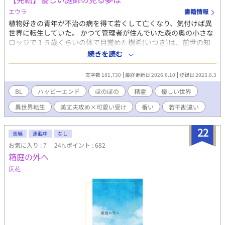
エウラ
書籍情報
植物好きの青年が不治の病を得て若くして亡くなり、気付けば異
世界に転生していた。 かつて管理者が住んでいた森の奥の小さな
ロッジで１５歳くらいの体で目覚めた樹希(いつき)は、前世の知
識と森の精霊達の協力で森の木々や花の世話をしながら一人暮ら
続きを読む
しを満喫していくのだが･･･。 ※主人公総受けではありません。
精霊達は単なる家族・友人・保護者的な位置づけです。お互いが
文字数 181,730
最終更新日 2026.6.10
登録日 2023.6.3
そういう認識です。 基本的にほのぼのした話になると思います。
息抜きです。不定期更新。 ※タグには入れてませんが、女性もい
BL
ハッピーエンド
ほのぼの
精霊
優しい世界
ます。 魔法や魔法薬で同性同士でも子供が出来るというふんわり
異世界転生
美丈夫攻め×可愛い受け
番い
若干勘違い
設定。 ※10万字いっても終わらないので、一応、長編に切り替え
ます。 お付き合い下さいませ。 ※だいぶ時間が空きましたが、無
事に【完結】しました。読んでくださってありがとうございま
22
長編
連載中
なし
す。
お気に入り : 7
24h.ポイント : 682
箱庭の外へ
仄花