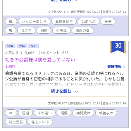
い病気に疲れ果てた両親に捨てられ、誰からも必要とされない僕
は、生きることを諦め、死ぬのを待ち侘びるだけの毎日を過ごし
文字数 658,419
最終更新日 2026.6.25
登録日 2023.5.13
ていた。そして、ようやく僕の命が尽きやっと親孝行ができた。
これで楽になる……そう思っていたのに、気がつくと僕は新たな
BL
ハッピーエンド
異世界転生
公爵令息
王子
世界に生まれ変わっていた。 そこはケモ耳と尻尾付きで生まれる
狼
うさぎ
溺愛
ケモ耳
運命の番
世界。 王家とその血筋である公爵家には狼が生まれるのが通常で
あるが、ごく稀にウサギ耳と尻尾を持つ子が生まれる。 狼の耳付
きが生まれるヴォルフ公爵家に生まれた真っ白なウサギ耳の僕・
30
短編
完結
なし
アズールは、生まれながらに王子の許嫁に決まっているのだが、
お気に入り : 5,062
24h.ポイント : 525
その王子がびっくりな容姿をしていて……。 愛されることだけを
初恋の公爵様は僕を愛していない
夢見ていた可愛いウサギ耳の公爵令息と神に選ばれし能力を持つ
王子のイチャラブハッピーエンド小説です。 R18には※つけま
上総啓
書籍情報
す。
伯爵令息であるセドリックはある日、帝国の英雄と呼ばれるヘル
ツ公爵が自身の初恋の相手であることに気が付いた。 しかし公爵
は皇女との恋仲が噂されており、セドリックは初恋相手が発覚し
て早々失恋したと思い込んでしまう。 幼い頃に辺境の地で公爵と
続きを読む
共に過ごした思い出を胸に、叶わぬ恋をひっそりと終わらせよう
とするが…そんなセドリックの元にヘルツ公爵から求婚状が届
文字数 56,107
最終更新日 2023.12.18
登録日 2023.3.24
く。 もしや辺境でのことを覚えているのかと高揚するセドリック
だったが、公爵は酷く冷たい態度でセドリックを覚えている様子
BL
短編
すれ違い
溺愛
病弱受け
執着攻め
は微塵も無い。 単なる政略結婚であることを自覚したセドリック
騎士団長
年上×年下
は、恋心を伝えることなく封じることを決意した。 一方ヘルツ公
爵は、初恋のセドリックをようやく手に入れたことに並々ならぬ