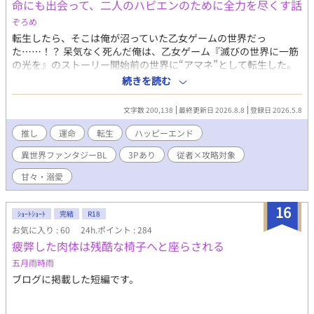
命にも出会って、二人のハピエンのために全力を尽くす話
X→https://x.com/bunbun_melon 番外編にするまでもない小ネ
タSSは全てこちらです。甘かったり愛が重すぎてちょっと様子が
ぞろめ
おかしかったり。私の脳内の墓場です。気軽に墓参りしていただ
転生したら、そこは俺が沼っていた乙女ゲームの世界だっ
けたら喜びます。
た……！？ 呆気なく死んだ俺は、乙女ゲーム『滅びの世界に一筋
の光を』のストーリー開始前の世界に“アマネ”として転生した。
そこで前世の推しであるレイリン様（幼少期）と、その半身であ
続きを読む
るリシュテイム様の専属従者として生きることに。 “レイリンと
リシュテイムは、母や従者を亡くしたことをきっかけに完全に心
文字数 200,138
最終更新日 2026.8.8
登録日 2026.5.8
を閉ざしてしまった” ゲームで語られたその一文を変えるため
に、王家から冷遇されてハッピーエンドを迎えられなった二人を
推し
運命
転生
ハッピーエンド
救うために、きっと俺は転生したんだ！ アマネは二人のバッドエ
異世界ファンタジーBL
3Pあり
従者×攻略対象
ンド回避のため……否、ハッピーエンドのために全力で抗う。 壁
になりたい従者×愛を知った王子（二人）によるすれ違いBL！ ※
甘々・溺愛
アマネ（攻め）、リン（受け）、イム（受け）の3人です。 幼少
期から始まるので濡れ場は後半にあります。 本編は全四章、完結
16
済みです。 残酷描写、胸糞描写あり。 残酷・胸糞描写には※を、
ｼｮｰﾄｼｮｰﾄ
完結
R18
濡れ場には＊のマークを題名に付けています。 初投稿なのでお手
お気に入り : 60
24h.ポイント : 284
柔らかにお願いします。 ムーンライトノベルズでも少し遅れて投
疲弊した肉体は残酷な椅子へと座らされる
稿する予定です。
五月雨時雨
ブログに掲載した短編です。