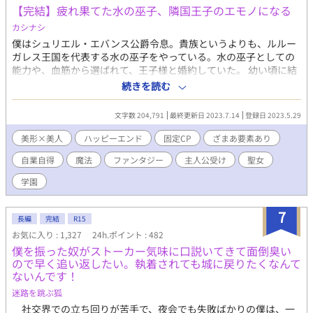
【完結】疲れ果てた水の巫子、隣国王子のエモノになる
カシナシ
僕はシュリエル・エバンス公爵令息。貴族というよりも、ルルー
ガレス王国を代表する水の巫子をやっている。水の巫子としての
能力や、血筋から選ばれて、王子様と婚約していた。 幼い頃に結
ばれた婚約だが、ディルク殿下に恋をしてから、ずっと自己研鑽
続きを読む
に努めてきた。聖女が現れても、殿下に相応しいのは僕だと、心
の中で言い聞かせるようにしていたが、 殿下の隣には、いつの間
文字数 204,791
最終更新日 2023.7.14
登録日 2023.5.29
にかローズブロンドの美しい聖女がいた。 なんとかしてかつての
優しい眼差しに戻ってほしいのに、日が経つ毎に状況は悪くな
美形×美人
ハッピーエンド
固定CP
ざまあ要素あり
る。 そんなある日、僕は目を疑うものを見てしまった。 攻め・威
自業自得
魔法
ファンタジー
主人公受け
聖女
圧系美形 受け・浮世離れ系美人 （HOTランキング最高３位、頂き
ました。たくさんの閲覧ありがとうございます！） （第12回BL大
学園
賞にて、奨励賞を頂きました。たくさんの応援、ありがとうござ
いました！） ※ざまぁというより自業自得 ※序盤は暗めですが
7
甘々になっていきます ※本編６０話（約16万字）＋番外編数話く
長編
完結
R15
らい ※残酷描写あります ※ R18は後半に
お気に入り : 1,327
24h.ポイント : 482
僕を振った奴がストーカー気味に口説いてきて面倒臭い
ので早く追い返したい。執着されても城に戻りたくなんて
ないんです！
迷路を跳ぶ狐
社交界での立ち回りが苦手で、夜会でも失敗ばかりの僕は、一