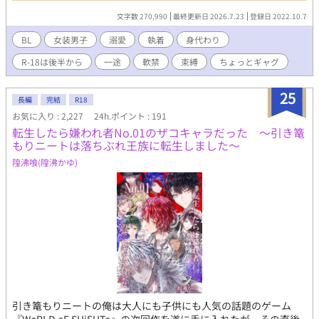
女が可愛くて仕方ない国王の考えた作戦は、替え玉──。 双子
文字数 270,990
最終更新日 2026.7.23
登録日 2022.10.7
の王子であるミリオンに矛先が行く。 初めての顔合わせでレイ
ジェルは言った。 「この結婚は、王太子としての義務だ」 男で
BL
女装男子
溺愛
執着
身代わり
あるミリオンは義務すら果たせない。絶対に帰らなきゃ！と思っ
R-18は後半から
一途
軟禁
束縛
ちょっとギャグ
たけれど、なぜだかミリオンは婚約者候補から外れない。 無理
があると思いながらも、他国の王女をニコニコと笑顔でかわしな
がら、どうにか穏便に婚約者候補から外れようと画策する。そん
25
長編
完結
R18
なミリオンの奮闘記。 ※R18シーンは後半の予定。＊が付いてい
お気に入り : 2,227
24h.ポイント : 191
るものはR18です。 ※特殊設定はありません。普通に女性もい
転生したら嫌われ者No.01のザコキャラだった 〜引き篭
て、男同士での結婚はできない世界です。 ※残酷な描写もありま
もりニートは落ちぶれ王族に転生しました〜
す。記載を忘れていました。残酷な描写ありです。
隍沸喰(隍沸かゆ)
引き篭もりニートの俺は大人にも子供にも人気の話題のゲーム