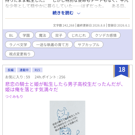
持ったまま転生した。 しかし特別な使命もチートもなく、平凡
な少年として穏やかに暮らしていた……はずだった。 ある日、
双子の妹アリシアが“破滅ルート確定の悪役令嬢”であり、 この
続きを読む
世界が、前世の妹が夢中になっていた乙女ゲームそのものだと気
付いてしまう。 しかも作中には―― 本来、兄である自分など
文字数 242,268
最終更新日 2026.8.8
登録日 2026.6.1
存在していなかった。 予定外の存在として生まれたアシェル
は、妹を救うために物語へ介入することを決意する。 だがその
BL
学園
魔法
双子
じれじれ
クソデカ感情
途中で、彼の運命を大きく揺さぶる“ある人物”と出会い、 世界
ラノベ文学
一途な執着の育て方
サブカップル
の筋書きは静かに狂い始めていく。 これは、決められたシナリ
オの外側を歩む少年が、 たった一つの「想い」に辿り着くま
視点変更有り
での物語。 アシェルは知らない。 その人物が、アシェ
ルの「前世」よりも重い秘密を抱えていることを。 ＿＿＿＿ ※
18
本作の世界観は“緩めのゲーム風ファンタジー”です。 雰囲気重
長編
連載中
R15
視のため描写の甘い部分がありますが、誤字や明らかな誤用を見
お気に入り : 59
24h.ポイント : 256
つけた際はそっと教えていただけると嬉しいです。 じわじわと
悲恋の騎士と姫が転生したら男子高校生だったんだが、
「矢印」が育っていく様を見守って頂けると幸いです。 ◆R15表
姫は俺を落とす気満々だ
記についての追記◆ 本作は基本全年齢寄りですが、物語の構成
つぐみもり
上、 一部の回にR15程度の表現（性的・残酷描写）を含む場合が
あります。 該当回にはエピソードタイトルに「※R15版」という
注釈を入れますので、ご了承の上お楽しみください。 また、R15
の話数は別作品としてR18の差分置き場を作成予定です。 ◇エ
ピソードタイトルの末尾に 「星マーク★」が付いている話数は、
表紙絵や挿絵がある回となっております。 ＿＿ この作品は「小
説家になろう」にも投稿しています。 初回の四話同時公開以降、