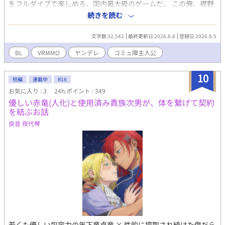
をフルダイブで楽しめる、国内最大級のゲームだ。 この俺、襟野
六（えりの りく）はエリクという名前で、錬金術師になるため
続きを読む
に、ゲームを始めることにした。降り立った大地で、新しい生活
を開始するんだと呑気に浮かれながら。最初の街で早速第二の人
文字数 32,542
最終更新日 2026.8.8
登録日 2026.8.5
生を始めよう・・・と思った矢先、殆ど事故のような状況で真っ
赤な髪のNPC・緋色と遭遇する。探るような目つきと共に、俺の
BL
VRMMO
ヤンデレ
コミュ障主人公
前に立ちふさがって問を発した。 「お前は、エリュクシルという
男を、知っているか？」 暗殺者のその男、緋色は誰かを探してい
10
た。そして俺は、ゲームを始めたばかりなのに、「エリュクシ
短編
連載中
R18
ル」という人物についての情報を持っていると疑われた。怯えた
お気に入り : 3
24h.ポイント : 349
俺は逃げ、追われ、けれどやがて捕まり。 ・・・俺が取った起死
優しい赤竜(人化)と使用済み貴族次男が、体を繋げて契約
回生の行動。それは、錬金術。ひょんなことから俺の錬金術を気
を結ぶお話
に入った男は、俺と同居することを決めるのであった。 しかし。
良音 夜代琴
俺には秘密があった。絶対に誰にも言わないと誓っている、とあ
る秘密が。 「なんであの人、一周目の俺、エリュクシルを追って
いるんだろう」 ・・・ゲーム一周目の俺の名前こそが、何を隠そ
う、エリュクシル。世界最高の錬金術師にして、赤い髪の暗殺者
が探している張本人。 そう、記憶を無くした俺の、記憶を取り戻
すための二度目のゲームが始まる。 ※最強の暗殺者×記憶喪失の
錬金術師 ※全71話。執筆完了済み。完結保障です ※恋愛要素はゆ
っくりと始まってきます ※攻めが暗殺者である関係で、残酷な描
写もございます。仮想ゲームということでエフェクト処理をして
いるためそれほど派手ではありませんが、お気を付けください ※
主人公の過去にトラウマエピソードがございます。ネタバレのた
若くも優しい包容力の年下童貞竜 × 性的に搾取され続けた傷だら