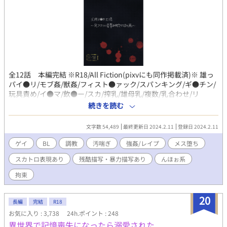
までの短い間、絆を深める物語。 ※残酷描写あり ※本作は、前世
では男女、現代では男子同士の恋愛を描いています。
全12話 本編完結 ※R18/All Fiction(pixvにも同作掲載済)※ 雄っ
パイ●リ/モブ姦/獣姦/フィスト●ァック/スパンキング/ギ●チン/
玩具責め/イ●マ/飲●ー/スカ/搾乳/雄母乳/複数/乳合わせ/リ
バ/NTR/♡喘ぎ/汚喘ぎ 一文無しとなったオジ兄（陸郎）が金銭目
続きを読む
的で実家の工場に忍び込むと、レーン上で後転開脚状態の男が泣
き喚きながら●姦されている姿を目撃する。工場の残酷な裏業務
文字数 54,489
最終更新日 2024.2.11
登録日 2024.2.11
を知った陸郎に忍び寄る魔の手。義父や弟から容赦なく責められ
るR18。甚振られ続ける陸郎は、やがて快楽に溺れていき――。
ゲイ
BL
調教
汚喘ぎ
強姦/レイプ
メス堕ち
※闇堕ち、♂♂寄りとなります※ 単話ごとのプレイ内容を12本全
スカトロ表現あり
残酷描写・暴力描写あり
んほぉ系
てに記載致しました。 （登場人物は全員成人済みです）
拘束
20
長編
完結
R18
お気に入り : 3,738
24h.ポイント : 248
異世界で記憶喪失になったら溺愛された