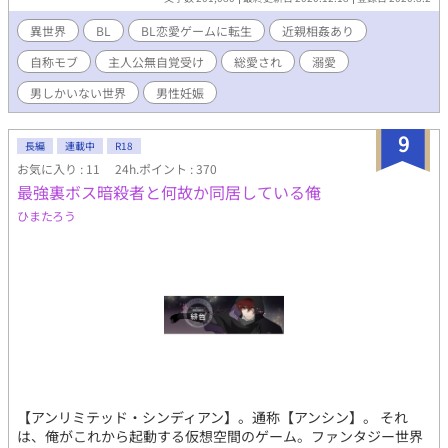
う(今の所それしか予定なし) ご都合溺愛苦労なしチート人生系が
読みたい、好きという方以外は面白みないと思われます! ストーリ
異世界
BL
BL恋愛ゲームに転生
近親相姦あり
ーに意味を求める方もUターンをオススメしますm(_ _)m 勢いの
自称モブ
主人公無自覚受け
総愛され
溺愛
まま書くので、文章や言い回し可笑しくても脳内変換したりスル
ーしてやってください(重要) どうしてもそういうの気になる方は
男しかいない世界
男性妊娠
回れ右推奨。 誤字や文章おかしいなって読み返して気がついたら
その都度訂正してます。 完全なる自分の趣味(内容や設定が)と息
9
抜きのみの為の勢いでの作品。 基本の流れも作風も軽ーい感じの
長編
連載中
R18
設定も軽ーい感じの、主人公無自覚総愛され溺愛モノです。 近親
お気に入り : 11
24h.ポイント : 370
相姦なので苦手な方はお気をつけください。 何かあればまた追記
最強裏ボス暗殺者と何故か同居している俺
します。 更新は不定期です。 なろう様のムーンライトノベルズで
ひまたろう
掲載しています。 10/23より番外編も別で掲載始めました( ᵕᴗᵕ ) こ
ちらには初めて投稿するので不備がありましたらすみません。 タ
グ乗せきれなかったのでこちらに。 地雷ありましたらバックお願
い致します。 BL恋愛ゲームに転生 近親相姦 自称モブ 主人公無自
覚受け 主人公総愛され 溺愛 男しかいない世界 男性妊娠 ショタ受
け (幼少期は本場なし) それ以外はあるかも ご都合チート ただイチ
ャイチャ ハピエン 兄弟固定カプ 作中に出てくるセリフ解説 ✱学
園編 5話 カディラリオ うろっと覚えとけば〜 訳:何となくで覚え
とけば (うろ覚えなどのうろの事で造語です。)
【アンリミテッド・シンディアン】。通称【アンシン】。 それ
は、俺がこれから起動する仮想空間のゲーム。ファンタジー世界