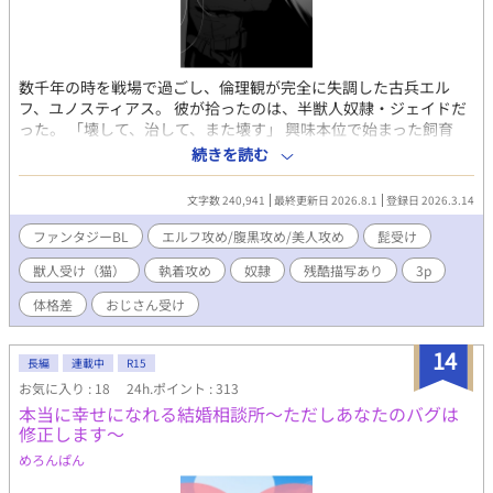
数千年の時を戦場で過ごし、倫理観が完全に失調した古兵エル
フ、ユノスティアス。 彼が拾ったのは、半獣人奴隷・ジェイドだ
った。 「壊して、治して、また壊す」 興味本位で始まった飼育
は、やがて戦友であるもう一人の古兵エルフのランティスドール
続きを読む
をも巻き込み、歪な共有生活へと変貌していく。 【属性・要素】
・最強エルフ攻め×2 ✕ 髭の半獣人受け ・倫理観ゼロ。調教と執
文字数 240,941
最終更新日 2026.8.1
登録日 2026.3.14
着と歪んだ溺愛 ・※無理やり、軽微のスカトロ、流血、残酷表現
を含みます。 ・別作『最強の狂紳士冒険者は〜』のスターシステ
ファンタジーBL
エルフ攻め/腹黒攻め/美人攻め
髭受け
ム採用ですが、未読でも全く問題ありません。 ※直接的な性描写
獣人受け（猫）
執着攻め
奴隷
残酷描写あり
3p
有る回には＊有り。 ※現在まったり更新中 続きが気になる方は、
ぜひ『お気に入り』で生存確認を
体格差
おじさん受け
14
長編
連載中
R15
お気に入り : 18
24h.ポイント : 313
本当に幸せになれる結婚相談所～ただしあなたのバグは
修正します～
めろんぱん