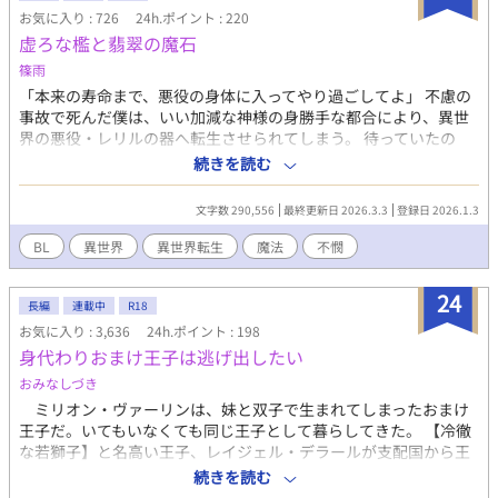
お気に入り : 726
24h.ポイント : 220
虚ろな檻と翡翠の魔石
篠雨
「本来の寿命まで、悪役の身体に入ってやり過ごしてよ」 不慮の
事故で死んだ僕は、いい加減な神様の身勝手な都合により、異世
界の悪役・レリルの器へ転生させられてしまう。 待っていたの
は、一生を塔で過ごし、魔力を搾取され続ける孤独な日々。だ
続きを読む
が、僕を管理する強面の辺境伯・ヨハンが運んでくる薪や食事、
そして不器用な優しさが、凍てついた僕の心を次第に溶かしてい
文字数 290,556
最終更新日 2026.3.3
登録日 2026.1.3
く。 しかし、穏やかな時間は長くは続かない。魔力を捧げるたび
に脳内に流れ込む本物のレリルの記憶と領地を襲う未曾有の魔物
BL
異世界
異世界転生
魔法
不憫
の群れ。 「僕が、この場所と彼を守る方法はこれしかない」 記憶
に翻弄され頭は混乱する中、魔石化するという残酷な決断を下そ
24
うとするが――。
長編
連載中
R18
お気に入り : 3,636
24h.ポイント : 198
身代わりおまけ王子は逃げ出したい
おみなしづき
ミリオン・ヴァーリンは、妹と双子で生まれてしまったおまけ
王子だ。いてもいなくても同じ王子として暮らしてきた。 【冷徹
な若獅子】と名高い王子、レイジェル・デラールが支配国から王
女を集めて結婚相手を選ぶ事にしたらしい。 ミリオンの双子の
続きを読む
妹であるミリアンナは行きたくないと駄々を捏ねた。 そこで王