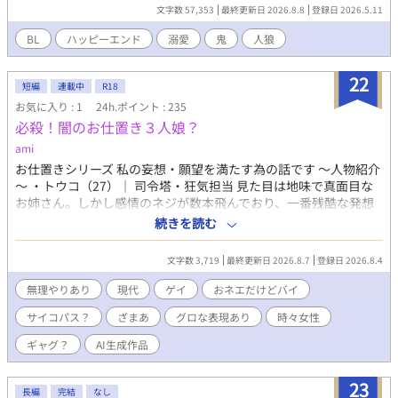
の護衛に当たる。そんな時に、海外にいた親戚だという若い人狼
文字数 57,353
最終更新日 2026.8.8
登録日 2026.5.11
が絡まれているのを助ける。熱を帯びる視線に徹は相手にしない
が…… "人狼と女子高生"のスピンオフ。 暴行等の残酷な表現あり
BL
ハッピーエンド
溺愛
鬼
人狼
苦手な方はバックお願いします。
22
短編
連載中
R18
お気に入り : 1
24h.ポイント : 235
必殺！闇のお仕置き３人娘？
ami
お仕置きシリーズ 私の妄想・願望を満たす為の話です ～人物紹介
～ ・トウコ（27）｜ 司令塔・狂気担当 見た目は地味で真面目な
お姉さん。しかし感情のネジが数本飛んでおり、一番残酷な発想
を笑顔で繰り出す真のサイコパス。「お仕置き」の手順や道具の
続きを読む
選定を楽しそうに行う。 ・ジャスミン（年齢不詳）｜ おとり・色
仕掛け担当 整形によって誰もが見惚れる超絶美女の顔を手に入れ
文字数 3,719
最終更新日 2026.8.7
登録日 2026.8.4
たオネエ。体は男性のままで、バイセクシャル。華麗なおとり捜
査でターゲットを誘い出す。男気（腕力）を見せる場面も。 ・武
無理やりあり
現代
ゲイ
おネエだけどバイ
司 / たけちゃん（35）｜ 物理・処刑台担当 190cm・130kgの圧巻
サイコパス？
ざまあ
グロな表現あり
時々女性
の巨漢ゲイ。見た目のいかつさとは裏腹に、心は乙女で甘いもの
が大好き。「～だわ」「～よ」と喋りながら、規格外の筋力でタ
ギャグ？
AI生成作品
ーゲットを物理的に逃がさない。
23
長編
完結
なし