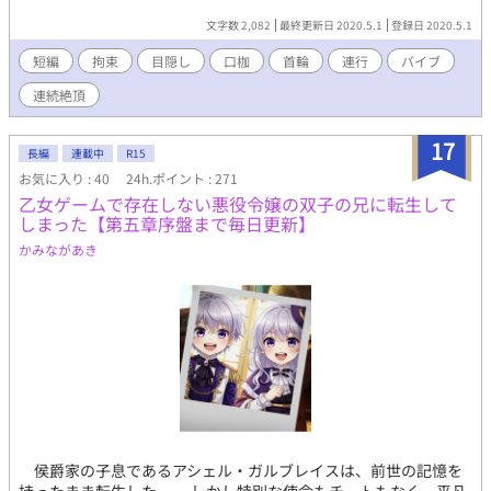
文字数 2,082
最終更新日 2020.5.1
登録日 2020.5.1
短編
拘束
目隠し
口枷
首輪
連行
バイブ
連続絶頂
17
長編
連載中
R15
お気に入り : 40
24h.ポイント : 271
乙女ゲームで存在しない悪役令嬢の双子の兄に転生して
しまった【第五章序盤まで毎日更新】
かみながあき
侯爵家の子息であるアシェル・ガルブレイスは、前世の記憶を