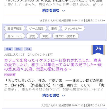
『WoRLD oF SHiSUTo』の次回作を遂に手に入れたが、その直後
に死亡してしまった。 目覚めたらその世界で最も嫌われ、前世で
も嫌われ続けていたあの落ちぶれた元王族《ヴァントリア・オル
続きを読む
テイル》になっていた。 同じ檻に入っていた子供を看病したのに
殺されかけ、王である兄には冷たくされ…………それでもめげず
文字数 914,851
最終更新日 2024.2.19
登録日 2021.7.30
に頑張ります！ 俺を襲ったことで連れて行かれた子供を助けるた
めに、まずは脱獄からだ！ 重複投稿:小説家になろう（ムーンライ
異世界転生
ゲーム転生
王族
ファンタジー
トノベルズ） 注意: 残酷な描写あり 表紙は力不足な自作イラスト
逆ハーレム
恋愛
仲間
嫌われ→愛され
誤字脱字が多いです！ お気に入り・感想ありがとうございます。
皆さんありがとうございました！ BLランキング1位（2021/8/1
20:02） HOTランキング15位（2021/8/1 20:02） 他サイト日間BL
26
短編
完結
R18
ランキング2位（2019/2/21 20:00） ツンデレ、執着キャラ、おバ
お気に入り : 13
24h.ポイント : 177
カ主人公、魔法、主人公嫌われ→愛されです。 いらないと思いま
カフェで出会ったイケメンに一目惚れされました。真実
すが感想・ファンアート？などのSNSタグは #嫌01 です。私も
の愛でしたが、相手は14年会ってない実の兄でした〜歳
宣伝や時々描くイラストに使っています。利用していただいて構
の差30歳×16歳、禁忌の愛に溺れる〜
いません！
浅葱藍夏
「汚してしまいたい。僕の、可愛い弟」――狂おしいほどの執着
と、血の呪縛。 【作品紹介文】 年の差、男同士、そして――「実
の兄弟」。 重なり合う肌の熱だけが、残酷な現実を忘れさせてく
れる。 完璧な男・翡翠が、幼い弟・瑠璃に向けるのは、慈しみで
続きを読む
はなくドロドロとした独占欲。 「瑠璃、君の中は最高だ。ずっと
僕の中にいればいい」 母親の狂った愛情が二人を追い詰め、血の
文字数 29,337
最終更新日 2026.7.30
登録日 2026.7.26
惨劇へと加速していく。 理性を焼き尽くすほど濃密な、背徳の耽