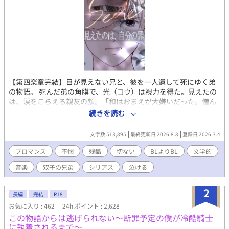
【第四楽章完結】目が見えない兄と、彼を一人遺して死にゆく弟
の物語。 死んだ弟の角膜で、光（コウ）は視力を得た。見えたの
は、涙をこらえる親友の顔。「和はおまえが大嫌いだった。憎ん
でた。だからおまえに目をくれたんだよ」光が歌をやめたのは、
続きを読む
その日からだ。 あの人が泣きながら殴るたび、光は願う。「どう
か明日は、早く壊れてしまえますように」と。 光は音楽を捨て、
文字数 513,895
最終更新日 2026.8.8
登録日 2026.3.4
達哉は涙を隠せないまま、二人は同じ世界に立ち続ける。 これ
は、赦しのない世界で、それでも生きようとする者たちの物語。
ブロマンス
不憫
残酷
切ない
BLよりBL
文学的
ブロマンス寄りですがBL好きな方に読んで欲しい作品です。 「ノ
音楽
双子の兄弟
シリアス
泣ける
ンケを堕とすノンケ」が好物の方、ぜひどうぞ。
2
長編
完結
R18
お気に入り : 462
24h.ポイント : 2,628
この物語からは逃げられない〜断罪予定の僕が冷酷騎士
に執着されるまで〜