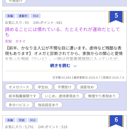
不憫受け
体に浮かび上がる世界であるということも。 運命に導かれた二
人は今、世界を越えて巡り逢う。 ※この作品はBL作品です。一
5
部残酷な表現があります。
長編
連載中
R18
お気に入り : 93
24h.ポイント : 681
諦めることには慣れている、たとえそれが運命だとして
も
天知 カナイ
【前半、かなり主人公が不憫な目に遭います。虐待など残酷な表
現もあります】 オメガと診断されてから、家族からの関心と愛情
を失った悧絃（りいと）。一時は児童養護施設に入っていたが、
運命の番である隆司（りゅうじ）の父にひきとられ、その家で生
続きを読む
活することになる。しかし隆司は悧絃に関心を示さず、悪態をつ
くだけだった。中高一貫の学校に何とか入学し、日々を生き延び
文字数 60,886
最終更新日 2026.8.7
登録日 2026.7.8
ようとする悧絃だったが‥ 最終的にはハッピーエンドに向かう、
予定です。色々しんどい表現もありますので、心強い状態の時に
オメガバース
学生BL
不憫受け
溺愛攻め
お読みください。オメガバースの設定をお借りしていますが、一
前半胸糞展開です
いじめ、虐待表現あり
無理やり表現あり
部独自設定があります。 ＊他サイトにも掲載しています。
多分ハピエン
独自設定あり
6
長編
完結
R18
お気に入り : 5,791
24h.ポイント : 518