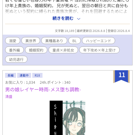
め詳細なことは伏せますが、必ず「何でも許せる方のみ」ご覧く
け年上貴族の、婚姻契約。 兄が死ぬと、翌日の朝日と共に自分も
ださい。 ※タグは地雷確認のために置いております。
死ぬという契約に縛られた貴族次男が、それを回避するためによ
り強力な契約（竜との婚姻契約）で上書きしようとしている部分
続きを読む
になります。 全年齢BLに入れられなかったサブCPのR18シーンで
す。 単体でも十分読めるよう、冒頭に状況の振り返りは入ってい
文字数 18,189
最終更新日 2026.8.8
登録日 2026.8.4
ます。 『残酷な描写』の痕跡がところどころにありますが 当作品
の時間軸中は、終始穏やかです。 本編が気になる方はこちらから
溺愛
異世界
異種姦あり
BL
ハッピーエンド
どうぞ。 『拾った子竜を可愛がったら、僕より年上の大男になっ
番外編
婚姻契約
童貞×非処女
年下攻め×年上受け
て物凄く口説いてくる』
https://www.alphapolis.co.jp/novel/547033129/87043170 以
幼児退行
下、作者の萌え語り＊＊＊ 今回は、若いながらも優しさと包容力
を備えた18歳の赤竜が、 身も心も傷だらけの7つ年上の貴族次男
11
を絆して甘やかして成立するCPでしたね。 『未熟で一途な年下童
長編
連載中
R18
貞 × 性的に搾取され続け自分の人権すら見失ってる年上』 我が家
お気に入り : 1,034
24h.ポイント : 340
にはこのパターンのCPが他にもいて、 『殺殺』のメインCPのギ
男の娘レイヤー時雨-メス堕ち調教-
リル×師範と、 『聖女の俺』の蒼×セリクがこのパターンです。
清盛
年下は自分の未熟さに打ちのめされつつも、年上のために大人に
なろうと懸命に足掻いて、 年上はこんな自分は彼に相応しくない
と身を引こうとするものの、 最終的には年下にがっつり捕まっ
て、気付けば逃げられなくなっているという……。 最初は年下の
方が体格が小さくて、 最終的には体格逆転するのも3CPで共通で
すね。 『殺殺』の場合は年下が拾われっ子で、純粋に成長して体
格逆転、 『聖女の俺』はゲート移動における身体再構成で、 今作