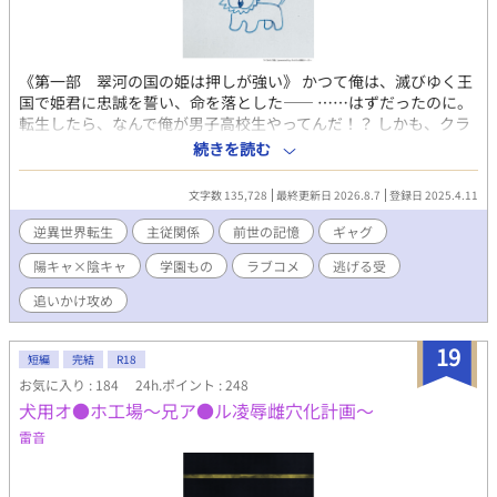
なろうに追いつくまでは毎日20時に一話ずつ更新していきます♪
《第一部 翠河の国の姫は押しが強い》 かつて俺は、滅びゆく王
国で姫君に忠誠を誓い、命を落とした―― ……はずだったのに。
転生したら、なんで俺が男子高校生やってんだ！？ しかも、クラ
スの陽キャトップ・周藤智哉（すどうともや）は、どう見ても前
続きを読む
世の姫君その人。 顔も声も、距離感バグってる性格もそのまま。
今度は身分差も掟もないからって、攻略する気満々で迫ってくる
文字数 135,728
最終更新日 2026.8.7
登録日 2025.4.11
のやめてくれ！ 平穏な現代ライフを送りたい陰キャ男子（元騎
士）と、全力で落としにかかる陽キャ男子（元姫）の、逆異世界
逆異世界転生
主従関係
前世の記憶
ギャグ
転生BLギャグコメディ！ 「見つけたぞ、私の騎士。今度こそ、お
陽キャ×陰キャ
学園もの
ラブコメ
逃げる受
前を手に入れる」 「イイエナンノコトカワカリマセン」 忠義も身
分も性別も全部飛び越えて、今日も逃げる俺と追いかける姫（男
追いかけ攻め
子高校生） 《第二部 熱砂の国からの闖入者》 郁朗と智哉は、前
世の想いを飛び越え、ついに結ばれた。 そして迎える高校二年
19
生、健全な男子高校生同士として、健全な交際を続けるはずだっ
短編
完結
R18
たが—— 「見つけたぞ姫！ 今度こそお前を手に入れる！」 「も
お気に入り : 184
24h.ポイント : 248
しかして、あいつは！？」 「……誰だっけ？」 熱砂の風と共に転
犬用オ●ホ工場～兄ア●ル凌辱雌穴化計画～
校してきた、前世関係者。 千隼と翠瑶姫の過去の因縁が、また一
雷音
つ紐解かれる。 《第三部 見上げる星》 高校三年生、受験生。
郁朗は大学進学、智哉は海外留学志望。 進路が別れ、クラスも
別々になった。 そんな中、見つけた二人の秘密基地、塔屋。 卒業