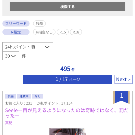
フリーワード
残酷
R指定
R指定なし
R15
R18
件
495
件
1
/ 17
Next
ページ
1
長編
連載中
なし
お気に入り : 231
24h.ポイント : 17,154
Seele―目が見えるようになったのは奇跡ではなく、罰だ
った―
真紀