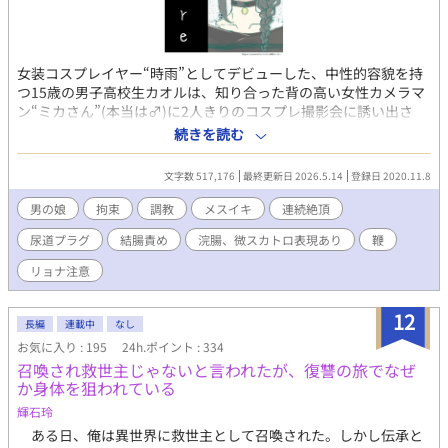
の場合は子竜が封印解除して人化、と理由は様々ですが。 気にな
った方は以下からどうぞ。 どちらも年下が今作よりずっと執着強
めです(笑) 師範を殺したくない俺（勇者）と、弟子に殺されたい
私（魔王）
女装コスプレイヤー“時雨”としてデビューした、中性的容貌を持
https://www.alphapolis.co.jp/novel/547033129/76679783 【完
つ15歳の男子高校生カオルは、知り合った背の高い女性カメラマ
結可】異世界召喚された聖女の俺、再会を約束した騎士にもう一
ン“ミカさん”(本当は♂)に2人きりのコスプレ撮影会に誘い出さ
度会いに行ったら男の姿のままでした。
れ、その場でなす術もなくレイプ・調教された挙句、性奴隷にな
続きを読む
https://www.alphapolis.co.jp/novel/547033129/551007068
ることを強要される。 カオル＝時雨は、ミカさんの性奴隷として
苛烈な調教を受け続けるうちに自分の中に隠れていた被虐願望を
文字数 517,176
最終更新日 2026.5.14
登録日 2020.11.8
自覚し、マゾヒズムに目覚め、そして、ミカさんを愛するような
り、2人だけの壊れた愛を育んでゆく･･･ 基本的にガチめでハード
男の娘
拘束
調教
メスイキ
連続絶頂
なレイプ、調教の描写多めでお送りしますが、最後は（頭のおか
尿道プラグ
結腸責め
浣腸、微スカトロ表現あり
鞭
しい）ハッピーエンドを目指しております。 残酷なレイプ・調教
表現が苦手な方は、ご注意下さい。 この作品はノクターンノベル
リョナ注意
ズにも投稿しています 表紙イラストは、 Picrewの「無題のおんな
のこ」で作りました 時雨 https://picrew.me/share?
12
cd=IlEBtSPelO ついでに使わなかったけれど 夕立
長編
連載中
なし
https://picrew.me/share?cd=hPx6KL0iFy
お気に入り : 195
24h.ポイント : 334
召喚され救世主じゃないと言われたが、復讐の旅でなぜ
か身体を狙われている
輝石玲
ある日、俺は異世界に救世主として召喚された。しかし伝承と