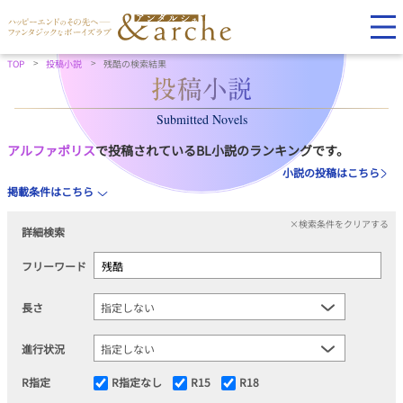
TOP
投稿小説
残酷の検索結果
Submitted Novels
アルファポリス
で投稿されているBL小説のランキングです。
小説の投稿はこちら
掲載条件はこちら
×検索条件をクリアする
詳細検索
フリーワード
長さ
進行状況
R指定
R指定なし
R15
R18