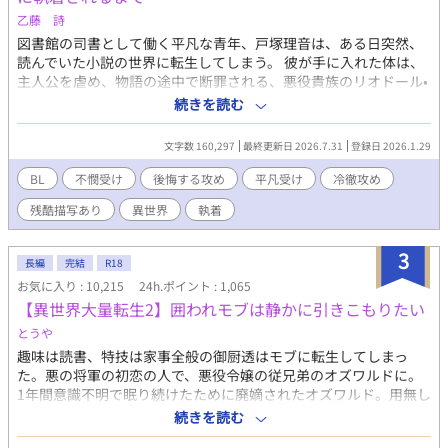
乙藤 詩
図書館の司書として働く平凡な青年、戸塚理音は、ある日突然、
読んでいた小説の世界に転生してしまう。 彼が手に入れた体は、
主人公を虐め、物語の途中で断罪される、悪役貴族のリオドール•
フィリップだった。 リオドールとなった理音は、破滅の運命を回
続きを読む
避するため、「物語の筋書き」を無視し、主人公たちから距離を
置こうと試みる。しかし、そこにはあまりにも残酷な現実が待っ
文字数 160,297
最終更新日 2026.7.31
登録日 2026.1.29
ていた。 初の平凡受けに挑戦です！ 主人公がかなり辛い目に合い
ますので、苦手な方はご注意下さい。 久しぶりの長編連載です。
BL
不憫受け
後悔する攻め
平凡受け
冷徹攻め
感想やお気に入り、とても励みになります！ ぜひよろしくお願い
残酷描写あり
異世界
執着
します！ 毎日0時更新。
3
長編
完結
R18
お気に入り : 10,215
24h.ポイント : 1,065
【異世界大量転生2】囲われモブは静かに引きこもりたい
とうや
趣味は読書、特技は家事全般の御厨透はモブに転生してしまっ
た。悪の将軍の初恋の人で、悪役令嬢の従兄弟のオズワルドに。
1年間意識不明で眠り続けたために廃嫡されたオズワルド。用無し
と蔑まれ、虐待される従姉妹のルクレツィアを救うには、悪の将
続きを読む
軍(予定)の王弟殿下と結婚するしかないらしい。…は？それって