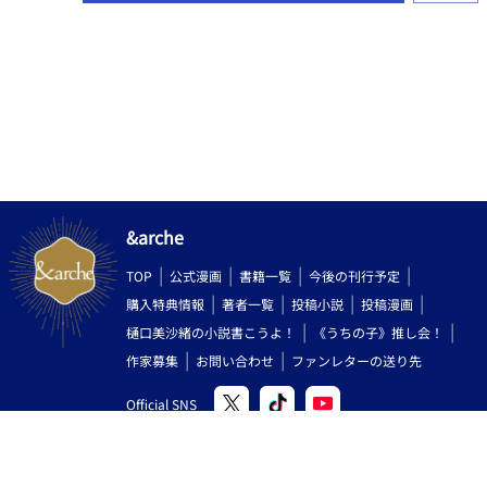
&arche
TOP
公式漫画
書籍一覧
今後の刊行予定
購入特典情報
著者一覧
投稿小説
投稿漫画
樋口美沙緒の小説書こうよ！
《うちの子》推し会！
作家募集
お問い合わせ
ファンレターの送り先
Official SNS