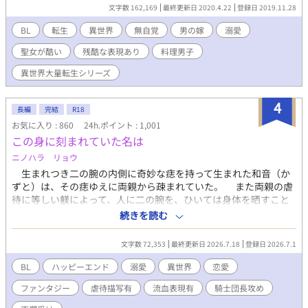
どこのボーイズラブ ？ 物静かな溺愛系王弟×大人しくやらかす体
文字数 162,169
最終更新日 2020.4.22
登録日 2019.11.28
弱い系転生者。基本淡々とした話ですが、仄暗かったり、残酷な
表現もあります。たまに料理回があります。 R-18はタイトルに※
BL
転生
異世界
無自覚
男の嫁
溺愛
印が付いてます。読み飛ばしても話は繋がります。でもエロあん
聖女が酷い
残酷な表現あり
料理男子
まりないです。1話が超短いです。
異世界大量転生シリーズ
4
長編
完結
R18
お気に入り : 860
24h.ポイント : 1,001
この身に刻まれていた名は
ニノハラ リョウ
生まれつき二の腕の内側に奇妙な痣を持って生まれた和音（か
ずと）は、その痣ゆえに両親から疎まれていた。 また両親の虐
待に等しい躾によって、人に二の腕を、ひいては身体を晒すこと
に嫌悪にも似た苦手意識を持ってしまう。その結果、学生生活す
続きを読む
らもうまくいっていなかった。 ある雨の日、乱暴な運転をする
車が跳ね上げた雨水に何故か飲み込まれてしまう。 気が付けば
文字数 72,353
最終更新日 2026.7.18
登録日 2026.7.1
そこには見覚えのない光景が広がっていた。 異世界だと認識す
る間もなく、和音は逆境に曝される。親切な商人に拾われた和音
BL
ハッピーエンド
溺愛
異世界
恋愛
は、自らの二の腕にある痣がこの国の文字だということを知る。
ファンタジー
虐待描写有
流血表現有
騎士団長攻め
その文字が示すのはこの国で英雄と称えられている騎士団長の
名だということも。そして……この世界では運命の相手の名が身