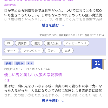
嘉野六鴉
目が覚めたら記憶喪失で異世界だった。 ついでに言うともう500
年も生きてきたらしい。しかもなんかやたらめったら強い魔法使
い？魔術師？だったらしい。 で、保護してくれてる皇帝陛下の想
い人、らしい、俺。・・マジこれ夢オチなんじゃねぇの！？ と、
続きを読む
あわあわしながら精神年齢高校生の主人公が溺愛されながら異世
界で生きていくお話です。 ギャグとシリアスが混在しております
文字数 395,585
最終更新日 2021.5.17
登録日 2019.12.4
(*´▽｀*) ☆★★☆ 小説家になろう(ムーンライトノベル)様にて掲
載・完結したお話の軽微修正版です。 ※R18・残酷表現等は予告
BL
異世界
溺愛
主人公受
ハッピーエンド
なしで入ります。
チート
ファンタジー
固定CP
完結
21
長編
連載中
R18
お気に入り : 2
24h.ポイント : 242
優しい鬼と美しい人狼の恋愛事情
くま
徹は幼い頃に兄をひいきする親に山奥の川で殺された事で鬼にな
った人鬼だった。人鬼になりたての頃に師匠となる霊能者に調伏
され、力の使い方をたたき込まれる。その後は山にこもり時折人
としての生活を楽しみながら生きていた。そんな時に弟弟子から
続きを読む
解呪と護衛の依頼がきた。師匠の孫の幸とバディを組み人狼一族