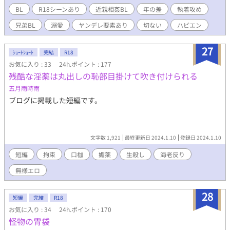
美BL。
BL
R18シーンあり
近親相姦BL
年の差
執着攻め
兄弟BL
溺愛
ヤンデレ要素あり
切ない
ハピエン
27
ｼｮｰﾄｼｮｰﾄ
完結
R18
お気に入り : 33
24h.ポイント : 177
残酷な淫薬は丸出しの恥部目掛けて吹き付けられる
五月雨時雨
ブログに掲載した短編です。
文字数 1,921
最終更新日 2024.1.10
登録日 2024.1.10
短編
拘束
口枷
媚薬
生殺し
海老反り
無様エロ
28
短編
完結
R18
お気に入り : 34
24h.ポイント : 170
怪物の胃袋