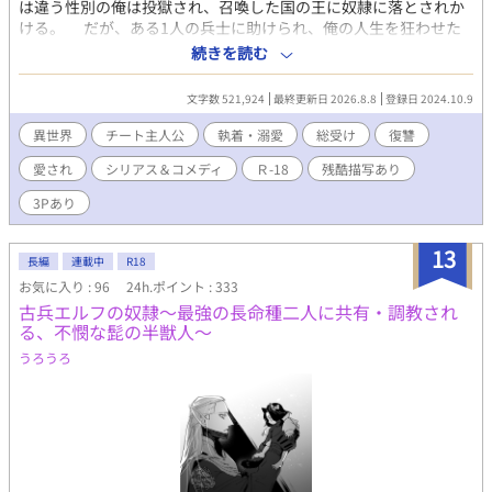
は違う性別の俺は投獄され、召喚した国の王に奴隷に落とされか
ける。 だが、ある1人の兵士に助けられ、俺の人生を狂わせた
暴君への復讐を誓った。少しずつ知って行く事実、先代の救世主
続きを読む
が俺の家族だったことや人間が他の国にしている事。俺の怒りは
あっという間に大きくなって行った。 チートな能力と喧嘩の経
文字数 521,924
最終更新日 2026.8.8
登録日 2024.10.9
験を使いこなしながら旅を始め、その旅の中で出会った人間に恨
みがある他種族を仲間にする。 そう…復讐の旅……なのに、な
異世界
チート主人公
執着・溺愛
総受け
復讐
んでエロ展開になって俺が総受けになってるんだ！？ ❇︎＝R-18 ※
愛され
シリアス＆コメディ
Ｒ-18
残酷描写あり
残酷描写を含みます ※男性向けの表現を含みます ※投稿頻度はラ
ンダムです（現在、毎日更新） お気に入り登録、感想などはお気
3Pあり
軽にしていただけると嬉しいです！
13
長編
連載中
R18
お気に入り : 96
24h.ポイント : 333
古兵エルフの奴隷～最強の長命種二人に共有・調教され
る、不憫な髭の半獣人～
うろうろ