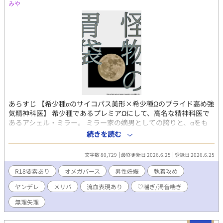
みや
あらすじ 【希少種αのサイコパス美形×希少種Ωのプライド高め強
気精神科医】 希少種であるプレミアΩにして、高名な精神科医で
あるアシェル・ミラー。 ミラー家の嫡男としての誇りと、αをも
跪かせる知性を併せ持つ彼は、国家政府から【極秘依頼】を提示
続きを読む
される。 それは、希少種であるプレミアαであり、7人を惨殺した
最悪の異常者――ヨハン・V・ハイリンヒの《更生プロジェクト》
文字数 80,729
最終更新日 2026.6.25
登録日 2026.6.25
における、カウンセリング治療依頼だった。 さらなる輝かしい功
績のためにと依頼を引き受けたアシェル。しかし、彼を待ち受け
R18要素あり
オメガバース
男性妊娠
執着攻め
ていたのは、国家とヨハンが仕掛けた残酷極まりない罠だった。
ヤンデレ
メリバ
流血表現あり
♡喘ぎ/濁音喘ぎ
「Happy Birthday, Michel.」 －－－－－⚠️注意⚠️－－－－－ ※本
作品は倫理観、道徳心が欠如しています。 ※R-18《無理矢理、♡
無理矢理
喘ぎ、濁点喘ぎ、子宮口責め等など) ※男性妊娠表現《望まない妊
娠、出産》 ※メリバです。ほぼバドエン 受けがとにかく救われま