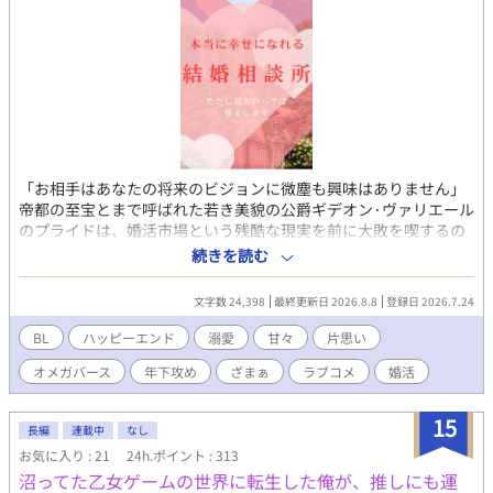
「お相手はあなたの将来のビジョンに微塵も興味はありません」
帝都の至宝とまで呼ばれた若き美貌の公爵ギデオン·ヴァリエール
のプライドは、婚活市場という残酷な現実を前に大敗を喫するの
だった―― かつて4度婚約を破棄したギデオンが、じいやに叱ら
続きを読む
れて最後の砦と門を潜った『貴族専門結婚相談所』。 担当の相談
員は可愛いくせに無表情で毒を吐く男、シリルだった。 ヤツの血
文字数 24,398
最終更新日 2026.8.8
登録日 2026.7.24
の色は緑に違いない！ そう思いながらも、次々に紹介される『理
想のステータス』に心を踊らせながら『無慈悲な現実』に打ちの
BL
ハッピーエンド
溺愛
甘々
片思い
めされ、恋のときめきを失っていく。 「次のお約束はございませ
オメガバース
年下攻め
ざまぁ
ラブコメ
婚活
ん」 あと何度、シリルのこの無機質な声に耐えればいいのか……
心が折れかけたその時、シリルから提案された『お見合い&デー
トシミュレーション講習』。 迷えるギデオンが3%引きにまんま
15
長編
連載中
なし
と釣られたその講習の最後に得た、幸せの形とは―― ーーーーー
お気に入り : 21
24h.ポイント : 313
ーーーーーー エロは事後描写程度です 毎日21:30更新(8/16完結)
沼ってた乙女ゲームの世界に転生した俺が、推しにも運
全16話＋エピローグ予約投稿済みです