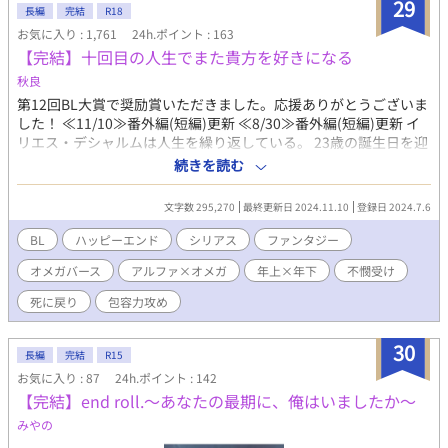
29
せんので、苦手な方はご注意ください。 ※受けの自傷行為や攻め
長編
完結
R18
の他傷行為 ※流血、殺人表現あります。受けが心を開いた人が殺
お気に入り : 1,761
24h.ポイント : 163
されます。ご注意ください ※この物語は完全にフィクションで
【完結】十回目の人生でまた貴方を好きになる
す。 実在の人物・国・団体・事件等とは一切関係ありません。
秋良
第12回BL大賞で奨励賞いただきました。応援ありがとうございま
した！ ≪11/10≫番外編(短編)更新 ≪8/30≫番外編(短編)更新 イ
リエス・デシャルムは人生を繰り返している。 23歳の誕生日を迎
えてからひと月後に命を落としたはずなのに、次に目覚めると必
続きを読む
ず14歳の誕生日へと戻っている。何度死のうと、どうやって命を
絶たれようとも、必ず人生は戻ってしまう。それを幾度も幾度も
文字数 295,270
最終更新日 2024.11.10
登録日 2024.7.6
繰り返して、ついに10回目となった。理由はわからない。原因も
わからない。 死んでは戻り、また人生を繰り返す。オメガとして
BL
ハッピーエンド
シリアス
ファンタジー
家族に虐げられ、ひどい折檻を受けるあの日々を……。 イリエス
オメガバース
アルファ×オメガ
年上×年下
不憫受け
には想い人がいた。 〈一度目〉の人生で一目で心を奪われたクラ
ヴリー公爵家の次男、ディオン・クラヴリーだ。 自分の家族と違
死に戻り
包容力攻め
って、優しく明るく穏やかに接してくれるディオンに、イリエス
はすっかり恋をしてしまった。 けれど、イリエスは人生を繰り返
30
している。だから何度となく繰り返す人生のなかで彼のことは諦
長編
完結
R15
めた。諦めないとやっていけなかった。 だから、彼のことはただ
お気に入り : 87
24h.ポイント : 142
遠くで想っていられれば、それでよかった。 彼の幸せを、彼の知
【完結】end roll.〜あなたの最期に、俺はいましたか〜
らぬところで想い続けていれば、ただそれだけでよかったのだ。
みやの
しかし、運命は残酷だ。 〈10回目〉の人生を迎えたイリエスの不
可思議な運命の歯車は、イリエスの想いに逆らうように、ついに