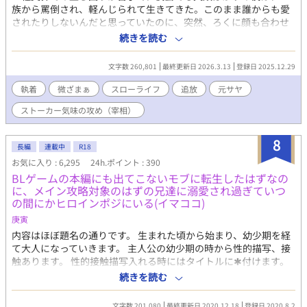
族から罵倒され、軽んじられて生きてきた。このまま誰からも愛
されたりしないんだと思っていたのに、突然、ろくに顔も合わせ
てくれない公爵家の宰相様と婚約することになってしまう。 だ
続きを読む
けど、婚約なんて名ばかりで、会話を交わすことはなく、同じ王
城にいるはずなのに、顔も合わせない。 それでも、公爵家の役
文字数 260,801
最終更新日 2026.3.13
登録日 2025.12.29
に立ちたくて頑張ったつもりだった。夜遅くまで魔法のことを学
び、必要な魔法も身につけ、正式に婚約が発表される日を楽しみ
執着
微ざまぁ
スローライフ
追放
元サヤ
にしていた。 けれど、ある日僕は、公爵家と王家を害そうとし
ストーカー気味の攻め（宰相）
ているのではないかと疑われてしまう。 否定しても誰も聞いて
くれない。それが原因で婚約するという話もなくなり、僕は幽閉
されることが決まる。 ほとんど話したことすらない、僕の婚約
8
長編
連載中
R18
者になるはずだった宰相様は、これまでどおり、ろくに言葉も交
お気に入り : 6,295
24h.ポイント : 390
わさないまま、「婚約は考え直すことになった」とだけ告げて去
BLゲームの本編にも出てこないモブに転生したはずなの
って行った。 寂しいと言えば寂しかった。彼に相応しくなりた
に、メイン攻略対象のはずの兄達に溺愛され過ぎていつ
くて、頑張ってきたつもりだったから。だけど、仕方ないん
の間にかヒロインポジにいる(イマココ)
だ…… 全てを諦めて、王都からは遠い、幽閉の砦に連れてこら
れた僕は、そこで新たな生活を始める。食事を用意したり、荒れ
庚寅
果てた砦を修復したりして、結構楽しく暮らせていると思ってい
内容はほぼ題名の通りです。 生まれた頃から始まり、幼少期を経
たのに、その後も貴族たちの争いに巻き込まれるし、何度も宰相
て大人になっていきます。 主人公の幼少期の時から性的描写、接
様にも会うことになってしまう。何なんだ……僕はここが気に入
触あります。 性的接触描写入れる時にはタイトルに✱付けます。
っているし、のんびり暮らしたいだけなんです！ 僕に構ってな
苦手な方ご注意ください。 残酷描写タグは保険です。 良くある話
続きを読む
いで諦めてください！ ＊残酷な描写があり、攻め（宰相）が受け
のアレコレ。 世界観からしてご都合主義全開です。 大した山も谷
以外に非道なことをしたりしますが、受けには優しいです。
もなく、周囲からただただ溺愛されるだけの話になることでしょ
文字数 201,080
最終更新日 2020.12.18
登録日 2020.8.2