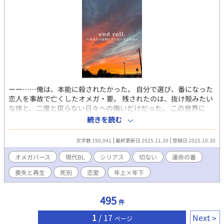
回り始めた——。 【CP】 スパダリ系美形の公爵家次男α(16-2x
歳)×家族に虐げられている不憫な侯爵家次男Ω(14-2x歳) 【注意・
その他】 ・サブタイトルに * ＝R18シーンあり(軽め含む) ・サブ
タイトルに # ＝残酷描写あり ・オメガバースで、独自解釈、独自
設定を含みます。 ・男性妊娠の概念を含みますが、登場人物は妊
娠しません。 ・いわゆる「死に戻り」ネタなので、受けの死に関
する描写があります。 ・受けの自慰シーンがあります。 ・受けが
攻め以外に性的暴行を受けるシーンがあります。 ・攻めと受けの
R18シーンまではやや遠めです。 ・受けがとても不憫な目に遭い
ーー……俺は、本能に殺されたかった。 自分で選び、番になった
続けますが最後はハッピーエンドです。 ・本編：約26万字、全63
恋人を事故で亡くしたオメガ・要。 残されたのは、抜け殻みたい
話 + 番外編 ・ムーンライトノベルスさんにも投稿しています。
な体と、二度と戻らない日々への悔いだけだった。 この世界に
は、生涯に一度だけ「本当の番」がいる―― そう信じられていて
続きを読む
も、要はもう「運命」なんて言葉を信じることができない。 亡く
した番の記憶と、本能が求める現在のあいだで引き裂かれなが
文字数 190,041
最終更新日 2025.11.30
登録日 2025.10.30
ら、 それでも生きてしまうΩの物語。 痛くて、残酷なラブストー
リー。
オメガバース
現代BL
シリアス
切ない
運命の番
喪失と再生
死別
恋愛
年上×年下
495
件
1
/ 17
Next
ページ