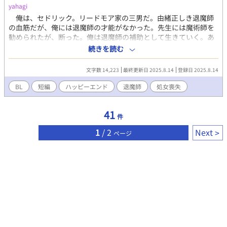
yahagi
俺は、セドリック。リードモア家の三男だ。由緒正しき退魔師
の血筋だが、俺には退魔師の才能がなかった。先生には魔術師を
勧められたが、断った。俺は退魔師の補助として生きていく。あ
る日、お父様に完全封印の補助を命じられる。内容は退魔師との
続きを読む
セックスだ。俺は了承し、当日に臨む。お相手は、分家のマクベ
スさんだった。※ムーンライトノベルズさんにも公開していま
文字数 14,223
最終更新日 2025.8.14
登録日 2025.8.14
す。※後日談の別話、退魔師の生け贄になった俺は、唯一を見つ
ける、を投稿しました！
BL
短編
ハッピーエンド
退魔師
処女喪失
41
件
1
/ 2
Next
ページ