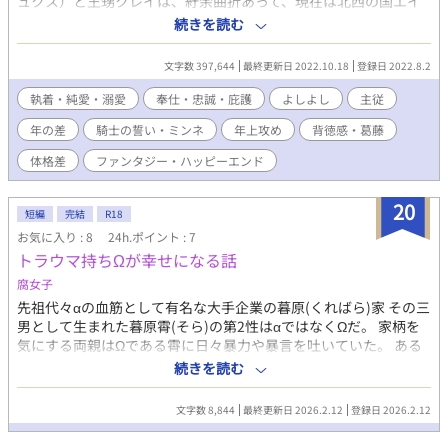
ュクス）と王甥クレイは、紆余曲折あって、現在は北西の国エイ
ンヘリアの成り上がり皇帝（保護者）と北西の国にお持ち帰りさ
続きを読む
れた被保護者（婚約者）。ついでに忠誠を誓った騎士と主――そ
んな本人たちも戸惑う複雑な関係性。 「父のように兄のようにお
文字数 397,644
最終更新日 2022.10.18
登録日 2022.8.2
世話をする、俺は俺からこの弱者を守らなければならない」 ニ
ュクスは、元々他国の血が混ざる公子だった。 「騎士の高貴さは
執着・純愛・溺愛
奉仕・忠誠・庇護
よしよし
主従
血筋ではなく人格による」 幼少期、騎士に憧れた公子に親や兄
年の差
騎士の誓い・ミンネ
年上攻め
背徳感・葛藤
は言った。 「金も権力もある。欲しいものは奪え、お前は周囲を
踏み台にして、人生を楽しむのだ」 俺はクレイに手を出しても
体格差
ファンタジー・ハッピーエンド
いい立場なんだ――だというのに俺の中の俺が「主君に手を出し
てはいけない」と叫ぶのだ！ 「オスカー、君は知らないね。僕が
20
君を攻略したのだと」 一方のクレイは実父から「相手は一時的
短編
完結
R18
に惑っているが、そのうち対象外になるだろう」「いざとなった
お気に入り : 8
24h.ポイント : 7
ら婚約破棄してやるので、限られた期間を好きに遊べ」と言われ
トラウマ持ちΩが幸せになる話
ている。 「僕は悲劇趣味なので、捨てられても大丈夫。それも幸
腐女子
せ」 僕の騎士だか王様だかは、やんちゃで可愛い！ なんでも
お世話をしたがって、たまにドキドキさせるイケない色香を放つ
先祖代々αの血筋として有名な大手企業の暮原(くればら)家 その三
のだ……。 ――と、こんな二人が清らかに（？）仲良く致すお
男として生まれた暮原霄(そら)の第2性はαではなくΩだ。 家柄を
話。 表紙イラスト：卯佐(うすけ)様作。 ※こちらは、完結したラ
気にする両親はΩである霄に日々暴力や暴言を吐いていた。 ある
イトBL作品に登場するキャラクターたちの外伝で、本編とは独立
日、霄の人生の転機のチャンスが訪れる。 ライバル会社である、
続きを読む
した内容のものとなっております。 元作品：
阿澄(あすみ)家の長男とのお見合い。 これは霄が幸せになるため
https://www.alphapolis.co.jp/novel/313185858/164633708 本
の話＿＿＿＿ ※BL,トラウマ,嘔吐,微R18表現有
文字数 8,844
最終更新日 2026.2.12
登録日 2026.2.12
編関係なく、この作品だけでお楽しみ頂けるようにキャラクター
と関係性のまとめを用意しています。