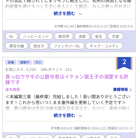
トの混乱で殺されてしまうモブに転生した。 処刑の原因となる婚
約破棄を避けるべく王子に友人として接近。 なんか数ヶ月おきに
繰り返される「恋人や出会いのためのお祭り」をできる限り第二
続きを読む
皇子と過ごし、 婚約破棄の原因となる主人公と出会うきっかけを
徹底的に排除する。 最近では監視をつけるまでもなくいつも一緒
文字数 56,148
最終更新日 2025.8.22
登録日 2025.8.9
にいたいと言い出すようになった・・・ やんごとなき血筋のハン
サムな王子様を淑女たちから遠ざけ男の俺とばかり過ごすように
BL
ハッピーエンド
異世界
溺愛
転生
恋愛
仕向けるのはちょっと申し訳ない気もしたが、俺の運命のため
悪役令嬢
腐女子
ファンタジーBL
ギャグ・コメディ
だ。仕方あるまい。 クレバーな立ち振る舞いにより、俺の死亡フ
ラグは完全に回避された・・・ と思ったら、婚約の儀の当日、
「私には思い人がいるのです」 と言いやがる！一体誰だ！？ その
2
長編
連載中
R18
日の夜、俺はゲームの告白イベントがある薔薇園に呼び出され
お気に入り : 5,705
24h.ポイント : 511
て・・・ ーーーーーーーー この作品は以前投稿した「転生悪役モ
真っ白ウサギの公爵令息はイケメン狼王子の溺愛する許
ブは溺愛されんで良いので死にたくない！」に 加筆修正を加えた
嫁です
ものです。 リュシアンの転生前の設定や主人公二人の出会いのシ
ーンを追加し、 あまり描けていなかったキャラクターのシーンを
波木真帆
書籍情報
追加しています。 展開が少し変わっていますので新しい小説とし
＜本編第三章（最終章）完結しました！長い間ありがとうござい
て投稿しています。 続編出ました 転生悪役令嬢は溺愛されんでい
ます！これから思いつくまま番外編を更新していく予定です＞
いので推しカプを見守りたい！
僕、夏川蒼央は先日18歳の誕生日を迎えた。だけど、身体が弱く
https://www.alphapolis.co.jp/novel/687110240/826989668 ー
この18年の間、病院の外に出たことはほんとどない。治りもしな
続きを読む
ーーー 校正・文体の調整に生成AIを利用しています。
い病気に疲れ果てた両親に捨てられ、誰からも必要とされない僕
は、生きることを諦め、死ぬのを待ち侘びるだけの毎日を過ごし
文字数 658,419
最終更新日 2026.6.25
登録日 2023.5.13
ていた。そして、ようやく僕の命が尽きやっと親孝行ができた。
これで楽になる……そう思っていたのに、気がつくと僕は新たな