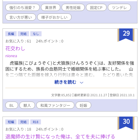
からなんだか様子がおかしくて……。 「なぜ僕を、これほど大切
にしてくださるのです？」 訊ねた僕に彼は応えた。 「初夜が……
強引のち溺愛？
異世界
男性妊娠
固定CP
ツンデレ
めちゃめちゃ気持ちよかったんだよっ！ 君最高！ それじゃダメか
言い方が悪い
様子がおかしい
な？！」 それは大変に明け透けで、きっと嘘偽りない返答だっ
た……――。 子供を生むこと前提で性奴隷的な役割として嫁ぎに
来いと言われていたのに、なんだか様子がおかしいひどい初夜が
29
長編
完結
なし
明けたら謝り倒されて溺愛され始める話。 溺愛（概念）ってこう
お気に入り : 61
24h.ポイント : 0
いうののこと？と、疑問符を飛ばしながら書く予定です！ 溺愛
花交わし
（概念）です！ 一応聖王は聖王なりに主人公を大切にしているは
ずです！多分。 登場人物は全員どこかしら様子がおかしいです！
nionea
・いつもの。 ・他の異世界話と同じ世界観。やっぱり主人公はリ
虎猫族(こびょうぞく)と犬狼族(けんろうぞく)は、友好関係を強
オルの子供。 ・比較的雰囲気は軽めになると思います。 ・男女関
固にするため、族長の血筋同士で婚姻関係を結ぶ事にした。 山
係なく子供が産める魔法とかある異世界が舞台。 ・R18描写があ
を二つ隔てた距離を嫁入り行列は粛々と進む。 たどり着いた先
るお話にはタイトルの頭に*を付けます。 ・言い訳というか解説
で待つ運命を、担がれたまま進む花嫁達はまだ知らない。 ※見
続きを読む
というかは近況ボード「突発短編」のコメントをどうぞ。
た目耳と尻尾だけ獣な感じの獣人のお話 ※同性同士でもお薬で
体を作り変えて子供が出来る和風ファンタジー世界
文字数 85,852
最終更新日 2021.11.27
登録日 2021.10.1
BL
獣人
和風ファンタジー
妊娠
30
短編
完結
R18
お気に入り : 18
24h.ポイント : 0
退魔師の生け贄になった俺は、全てを夫に捧げる