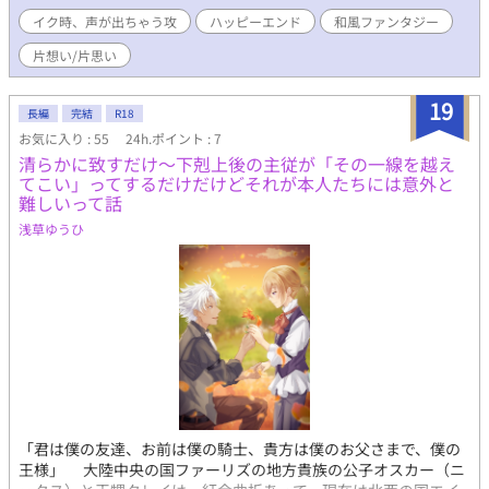
イク時、声が出ちゃう攻
ハッピーエンド
和風ファンタジー
片想い/片思い
19
長編
完結
R18
お気に入り : 55
24h.ポイント : 7
清らかに致すだけ～下剋上後の主従が「その一線を越え
てこい」ってするだけだけどそれが本人たちには意外と
難しいって話
浅草ゆうひ
「君は僕の友達、お前は僕の騎士、貴方は僕のお父さまで、僕の
王様」 大陸中央の国ファーリズの地方貴族の公子オスカー（ニ