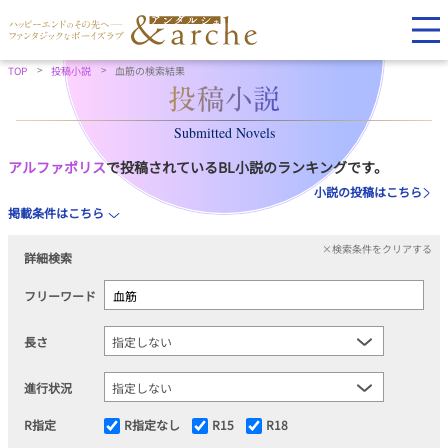
TOP
投稿小説
血筋の検索結果
Submitted Novels
アルファポリス
で投稿されているBL小説のランキングです。
小説の投稿はこちら
掲載条件はこちら
×検索条件をクリアする
詳細検索
フリーワード
長さ
進行状況
R指定
R指定なし
R15
R18