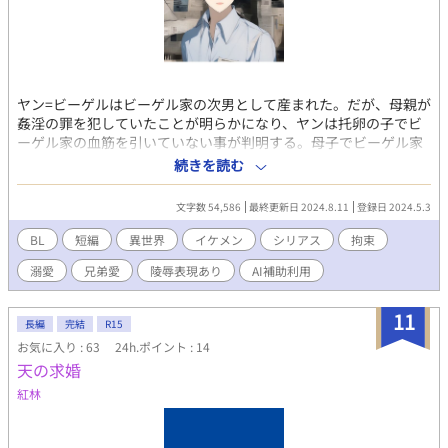
ヤン=ビーゲルはビーゲル家の次男として産まれた。だが、母親が
姦淫の罪を犯していたことが明らかになり、ヤンは托卵の子でビ
ーゲル家の血筋を引いていない事が判明する。母子でビーゲル家
を追い出されるが、母親は失踪してヤンは一人で生きることを強
続きを読む
いられる。兄から密かに渡されたお金も親友と信じた男に奪われ
て、やがてヤンが行き着いた先は娼館だった。 ☆月歌ってどんな
文字数 54,586
最終更新日 2024.8.11
登録日 2024.5.3
人？こんな人↓↓☆ 『嫌われ悪役令息は王子のベッドで前世を思
い出す』が、アルファポリスの第９回BL小説大賞にて奨励賞を受
BL
短編
異世界
イケメン
シリアス
拘束
賞(#^.^#) その後、幸運な事に書籍化の話が進み、2023年3月13日
溺愛
兄弟愛
陵辱表現あり
AI補助利用
に無事に刊行される運びとなりました。４９歳で商業BL作家とし
てデビューさせていただく機会を得ました。 ☆表紙絵、挿絵は全
てAIイラスです
11
長編
完結
R15
お気に入り : 63
24h.ポイント : 14
天の求婚
紅林