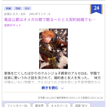
の特徴である白に近い灰色の瞳をしていた……。 家族や使用人達
から虐げられ、ついには除籍されて家を追い出されたサーシャ。
24
長編
完結
R18
そんな彼は酒場の息子に助けられ、仲良くなり、ある日一緒に出
お気に入り : 425
24h.ポイント : 0
かけた先でとんでもない出来事に巻き込まれる。 運命の歯車は、
竜血公爵はオメガの膝で眠る～たとえ契約結婚でも…
その瞬間動き始めた。 （R18には※印つけます） --------------------
---------------------- ずっと書きかけていた異世界モノにようやく手
金剛＠キット
をつけました……！ ご都合主義な設定ですが、あたたかく見守っ
ていただけると嬉しいです。
家族を亡くしたばかりのクルシジョ子爵家のアルセΩは、学園で
従弟に悪いうわさ話を流されて、婚約者と友人を失った。 味方
が誰もいない学園で、アルセはうわさ話を信じる不良学園生から
嫌がらせを受け、強姦されそうになる。学園を訪れていた竜の血
続きを読む
をひくグラーシア公爵エスパーダαが、暴行を受けるアルセを見つ
け止めに入った。 …暴行の傷が癒え、学園生活に復帰しようと
文字数 163,208
最終更新日 2024.1.15
登録日 2023.10.28
したアルセに『お前の嫁ぎ先が決まった』と、叔父に突然言い渡
される。 だが自分が嫁ぐ相手が誰かを知り、アルセは絶望し自
ファンタジーBL
異世界
オメガバース
溺愛/甘々