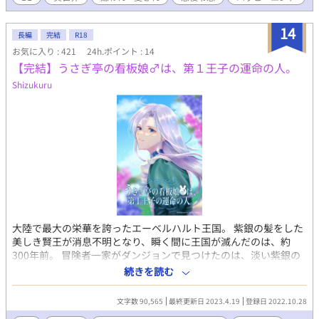
話を聞いた。その青年たちこそ、マークの元婚約者と義弟とその
友人である。 「真実も分からないクセに分かった風になっている
14
ガキがいたからラインは死んだんだ」 男によって過去に戻され
長編
完結
R18
た青年たちは「真実」を見つけられるのか。
お気に入り : 421
24h.ポイント : 14
【完結】うさぎ亭の看板娘♂は、第１王子の運命の人。
Shizukuru
大陸で最大の栄華を誇ったエーベルハルト王国。 紫銀の髪をした
美しき賢王が消息不明となり、瞬く間に王国が滅んだのは、約
300年前。 冒険者一家がダンジョンで見つけたのは、淡い紫銀の
髪をした男の子だった。 亡国の王家との関わりを心配した彼らに
続きを読む
よって、ライラは髪色を変え性別を偽りながらも大切に護り育て
られた。 美しく成長したライラには、もう1つ知られてはいけな
文字数 90,565
最終更新日 2023.4.19
登録日 2022.10.28
い秘密がある。 稀少種のオメガ性と謎の王家の血筋により、その