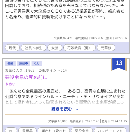
困窮しており、相続税のため家を売らなくてはならなかった。そ
こに元男爵家で大企業のＣＥＯである近衛顕正が現れ、婚約者だ
と名乗り、経済的に援助を受けることになったが……。
文字数 82,421
最終更新日 2022.8.6
登録日 2022.8.6
現代
社長×学生
女装
花嫁教育（男）
元華族
13
長編
連載中
なし
お気に入り : 1,863
24h.ポイント : 14
悪役令息の死ぬ前に
やぬい
「あんたら全員最高の馬鹿だ」 ある日、高貴な血筋に生まれた
公爵令息であるラインハルト・ニーチェ・デ・サヴォイアが突如
として婚約者によって破棄されるという衝撃的な出来事が起こっ
た。 彼が愛し、心から信じていた相手の裏切りに、しかもその
続きを読む
新たな相手が自分の義弟だということに彼の心は深く傷ついた。
さらに冤罪をかけられたラインハルトは公爵家の自室に幽閉さ
文字数 16,005
最終更新日 2025.2.26
登録日 2024.11.15
れ、数日後、シーツで作った縄で首を吊っているのを発見され
た。 青年たちは、ラインハルトの遺体を抱きしめる男からその
BL
異世界
嫌われ→愛され
悪役令息
ハッピーエンド