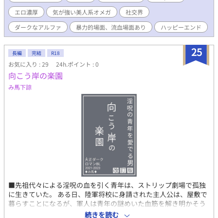
暴自棄になる。 そんな時に自分を救ってくれたエスパーダと再会
エロ濃厚
気が強い美人系オメガ
社交界
する。 望まない相手に嫁がされそうになったアルセは、エスパ
ーダに契約結婚を持ちかけられ承諾する。 この時アルセは知ら
ダークなアルファ
暴力的場面、流血場面あり
ハッピーエンド
なかった。 グラーシア公爵エスパーダは社交界で、呪われた血
筋の狂戦士と呼ばれていることを……。 😘お話に都合の良い、ユ
25
ルユル設定のオメガバースです。どうかご容赦を！ 😨暴力的な描
長編
完結
R18
写、血生臭い騎士同士の戦闘、殺人の描写があります。流血場面
お気に入り : 29
24h.ポイント : 0
が苦手な方はご注意を！ 😍後半エロが濃厚となります！嫌いな方
向こう岸の楽園
はご注意を！
み馬下諒
■先祖代々による淫呪の血を引く青年は、ストリップ劇場で孤独
に生きていた。 ある日、陸軍将校に身請された主人公は、屋敷で
暮らすことになるが、軍人は青年の謎めいた血筋を解き明かそう
と動きだす──。 ■本作はミステリアスダークロマンがテーマで
続きを読む