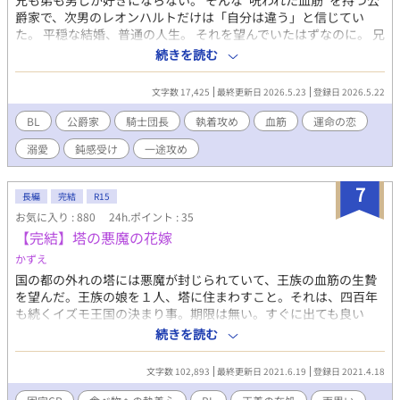
兄も弟も男しか好きにならない。 そんな“呪われた血筋”を持つ公
爵家で、次男のレオンハルトだけは「自分は違う」と信じてい
た。 平穏な結婚、普通の人生。 それを望んでいたはずなのに。 兄
の友人である無愛想な騎士団長・カイルと再会した日から、世界
続きを読む
がおかしくなる。 触れられるだけで心臓が跳ねる。 視線を向けら
れるだけで息が苦しい。 しかも相手は、なぜか最初から距離が近
文字数 17,425
最終更新日 2026.5.23
登録日 2026.5.22
くて……？ 「お前もヴァレンティアだったな」 恋を認めたくない
次男と、十年越しに想い続ける騎士団長の、貴族社会BLロマン
BL
公爵家
騎士団長
執着攻め
血筋
運命の恋
ス。
溺愛
鈍感受け
一途攻め
7
長編
完結
R15
お気に入り : 880
24h.ポイント : 35
【完結】塔の悪魔の花嫁
かずえ
国の都の外れの塔には悪魔が封じられていて、王族の血筋の生贄
を望んだ。王族の娘を１人、塔に住まわすこと。それは、四百年
も続くイズモ王国の決まり事。期限は無い。すぐに出ても良い
し、ずっと住んでも良い。必ず一人、悪魔の話し相手がいれば。
続きを読む
時の王妃は娘を差し出すことを拒み、王の側妃が生んだ子を女装
させて塔へ放り込んだ。
文字数 102,893
最終更新日 2021.6.19
登録日 2021.4.18