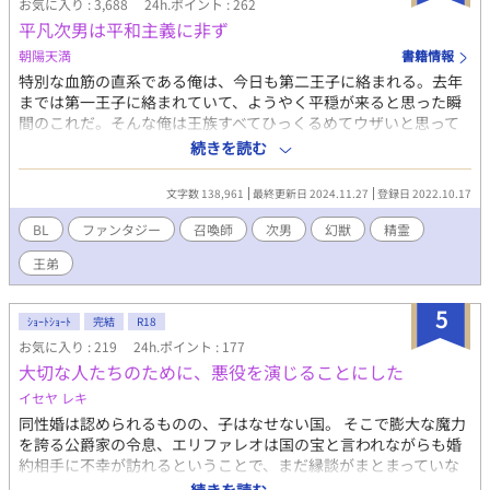
お気に入り : 3,688
24h.ポイント : 262
平凡次男は平和主義に非ず
朝陽天満
書籍情報
特別な血筋の直系である俺は、今日も第二王子に絡まれる。去年
までは第一王子に絡まれていて、ようやく平穏が来ると思った瞬
間のこれだ。そんな俺は王族すべてひっくるめてウザいと思って
いた。けれど、兄さんの召喚獣が壊した王城を直しに行った際二
続きを読む
次災害で巻き込んでしまった王弟に会ったことで、俺のこれから
先の道が決まった。 そうだ。王都を抜けて、北に行こう、と。 見
文字数 138,961
最終更新日 2024.11.27
登録日 2022.10.17
た目ホンワカ平凡次男、見た目大人しいからって中身もそうとは
限らない。 更新不定期です。俺得設定。お暇な時にでもチラッと
BL
ファンタジー
召喚師
次男
幻獣
精霊
読んでもらえたら嬉しいです。 ムーンさんでも更新中。
王弟
5
ｼｮｰﾄｼｮｰﾄ
完結
R18
お気に入り : 219
24h.ポイント : 177
大切な人たちのために、悪役を演じることにした
イセヤ レキ
同性婚は認められるものの、子はなせない国。 そこで膨大な魔力
を誇る公爵家の令息、エリファレオは国の宝と言われながらも婚
約相手に不幸が訪れるということで、まだ縁談がまとまっていな
かった。 アカデミーにおける親友でもあり、たった一人の王子で