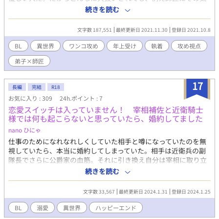
がなくても、絶対に俺がこの人を手に入れる。 家も名前もなかっ
続きを読む
た弟子が、血筋も名声も一級品の師匠に焦がれて求めて、手に入
れるお話。 ※このお話はムーンライトノベルズ様にも掲載してい
文字数 187,551
最終更新日 2021.11.30
登録日 2021.10.8
ます。 第9回BL小説大賞にもエントリー済み。
BL
異世界
ワンコ攻め
年上受け
執着
攻め視点
弟子×師匠
17
長編
完結
R18
お気に入り : 309
24h.ポイント : 7
恋愛スイッチは入っていません！ 宰相補佐と近衛騎士
様では何も起こらないと思っていたら、婚約してました
nano ひにゃ
仕事のためになれなれしくしていた相手と噂になっていたのを無
視していたら、本当に婚約してしまっていた。相手は近衛兵の副
隊長でさらに公爵家の血筋。それに引き換え自分は宰相に取り立
ててもらって補佐の仕事はしているが身分はなんとかギリギリ貴
続きを読む
族を名乗れる家の出。 なんとか相手から解消してもらえないかと
相談することにしたが、なんとも雲行きが怪しくなっていく。 周
文字数 33,567
最終更新日 2024.1.31
登録日 2024.1.25
りからかなり評判のいいスパダリ溺愛攻めと隠れスパダリの受け
が流されながらもそれなりに楽しくやっていくお話です。 R表現
BL
溺愛
異世界
ハッピーエンド
は予告なく入ります。無理やりはないですが、不本意な行為が苦