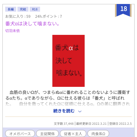
手な方はご注意ください。 ストーリーに変更はありませんが、今
18
後加筆修正の可能性があります。 小説家になろうにも掲載してい
長編
完結
R18
ます。
お気に入り : 59
24h.ポイント : 7
番犬αは決して噛まない。
切羽未依
血筋の良いΩが、つまらぬαに番われることのないように護衛す
るαたち。αでありながら、Ωに仕える彼らは「番犬」と呼ばれ
た。 自分を救ってくれたΩに従順に仕えるα。Ωの弟に翻弄され
るαの兄。美しく聡明なΩと鋭い牙を隠したα。 全三話ですが、
続きを読む
それぞれ一話で完結しているので、登場人物紹介と各一話だけ読
んでいただいても、だいじょうぶです。
文字数 37,448
最終更新日 2022.3.21
登録日 2022.2.5
オメガバース
主従関係
従者×主人
肉食系Ω