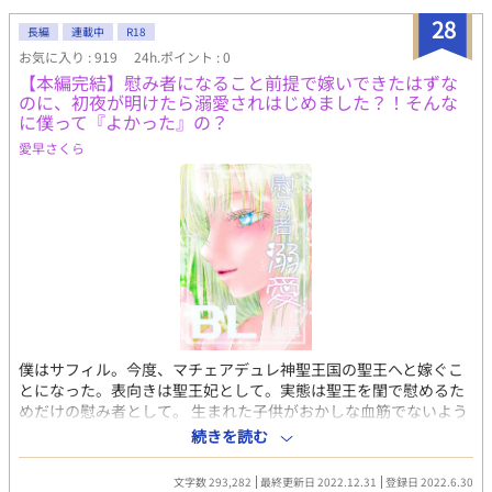
28
長編
連載中
R18
お気に入り : 919
24h.ポイント : 0
【本編完結】慰み者になること前提で嫁いできたはずな
のに、初夜が明けたら溺愛されはじめました？！そんな
に僕って『よかった』の？
愛早さくら
僕はサフィル。今度、マチェアデュレ神聖王国の聖王へと嫁ぐこ
とになった。表向きは聖王妃として。実態は聖王を閨で慰めるた
めだけの慰み者として。 生まれた子供がおかしな血筋でないよう
にと、一応は大国王家の血を継ぐ僕が選ばれたのだそうだ。 僕の
続きを読む
価値って体だけ？ と、誤解してもおかしくないぐらいに事前に
色々聞かされて嫁いで来たのに、僕の伴侶となった国王は、初め
文字数 293,282
最終更新日 2022.12.31
登録日 2022.6.30