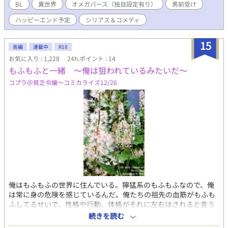
運命に巻き込まれていく…… とかなんとか… ★★★ 表紙絵を夕
BL
異世界
オメガバース（独自設定有り）
男前受け
宮あまね様よりいただきました。 アルファ投稿漫画に作品を描か
ハッピーエンド予定
シリアス＆コメディ
れている方です♡ ★オメガバースです。独自設定あります。作者
の好きを詰め込んだ作品です。 苦手な方は、そっと閉じて回避し
て下さい。 ★本作品はR18です。R回の記し等はネタバレになる為
15
長編
連載中
R18
つけない予定です。 予めご了承ください。
お気に入り : 1,228
24h.ポイント : 14
もふもふと一緒 〜俺は狙われているみたいだ〜
コプラ＠貧乏令嬢〜コミカライズ12/26
俺はもふもふの世界に住んでいる。獰猛系のもふもふなので、俺
は常に身の危険を感じているんだ。俺たちの祖先の血筋がもふも
ふしてるせいで、性格や行動、体格がそれに左右はされると言う
おまけつき。 俺がこの世界に違和感を持つのは前世の記憶のせい
続きを読む
だ。小さい頃は妙に動物的だと思っていたけど、姉に発情期が来