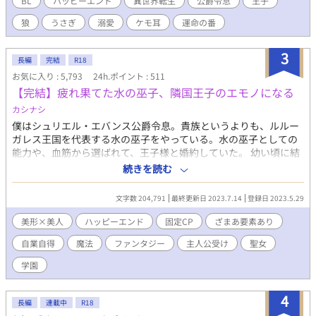
BL
ハッピーエンド
異世界転生
公爵令息
王子
世界に生まれ変わっていた。 そこはケモ耳と尻尾付きで生まれる
狼
うさぎ
溺愛
ケモ耳
運命の番
世界。 王家とその血筋である公爵家には狼が生まれるのが通常で
あるが、ごく稀にウサギ耳と尻尾を持つ子が生まれる。 狼の耳付
きが生まれるヴォルフ公爵家に生まれた真っ白なウサギ耳の僕・
3
長編
完結
R18
アズールは、生まれながらに王子の許嫁に決まっているのだが、
お気に入り : 5,793
24h.ポイント : 511
その王子がびっくりな容姿をしていて……。 愛されることだけを
【完結】疲れ果てた水の巫子、隣国王子のエモノになる
夢見ていた可愛いウサギ耳の公爵令息と神に選ばれし能力を持つ
王子のイチャラブハッピーエンド小説です。 R18には※つけま
カシナシ
す。
僕はシュリエル・エバンス公爵令息。貴族というよりも、ルルー
ガレス王国を代表する水の巫子をやっている。水の巫子としての
能力や、血筋から選ばれて、王子様と婚約していた。 幼い頃に結
ばれた婚約だが、ディルク殿下に恋をしてから、ずっと自己研鑽
続きを読む
に努めてきた。聖女が現れても、殿下に相応しいのは僕だと、心
の中で言い聞かせるようにしていたが、 殿下の隣には、いつの間
文字数 204,791
最終更新日 2023.7.14
登録日 2023.5.29
にかローズブロンドの美しい聖女がいた。 なんとかしてかつての
優しい眼差しに戻ってほしいのに、日が経つ毎に状況は悪くな
美形×美人
ハッピーエンド
固定CP
ざまあ要素あり
る。 そんなある日、僕は目を疑うものを見てしまった。 攻め・威
自業自得
魔法
ファンタジー
主人公受け
聖女
圧系美形 受け・浮世離れ系美人 （HOTランキング最高３位、頂き
ました。たくさんの閲覧ありがとうございます！） （第12回BL大
学園
賞にて、奨励賞を頂きました。たくさんの応援、ありがとうござ
いました！） ※ざまぁというより自業自得 ※序盤は暗めですが
4
甘々になっていきます ※本編６０話（約16万字）＋番外編数話く
長編
連載中
R18
らい ※残酷描写あります ※ R18は後半に