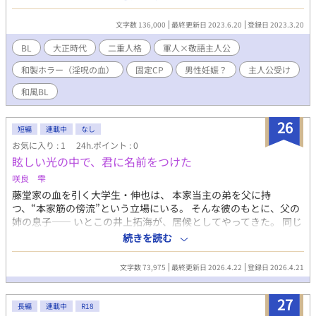
す。R18描写は随所に散らばっていますので、ご了承のうえ読み進
めてください。 ※ 独自解釈＋造語あり。エセ大正時代、一部誘い
文字数 136,000
最終更新日 2023.6.20
登録日 2023.3.20
受け、凌辱（回想）シーンあります。筆者の趣味丸出しにつき成
人向けです。 ※ 初出2021年［淫呪の青年を愛でる男］加筆修正
BL
大正時代
二重人格
軍人×敬語主人公
※ 初出2022年［幼生閉口］セルフオマージュ
和製ホラー（淫呪の血）
固定CP
男性妊娠？
主人公受け
和風BL
26
短編
連載中
なし
お気に入り : 1
24h.ポイント : 0
眩しい光の中で、君に名前をつけた
咲良 雫
藤堂家の血を引く大学生・伸也は、 本家当主の弟を父に持
つ、“本家筋の傍流”という立場にいる。 そんな彼のもとに、父の
姉の息子―― いとこの井上拓海が、居候としてやってきた。 同じ
血筋でありながら、分家として育った拓海。 外では誰もが認め
続きを読む
る“眩しい”存在だが、家の中では距離が近すぎる。 いとこ同士。
同じ血の中にある、微妙な立場の違い。 守るべき線はあるはずな
文字数 73,975
最終更新日 2026.4.22
登録日 2026.4.21
のに、 関係だけが曖昧に深まっていく。 本家に連なる者とし
て“逸脱しない側”に立つ伸也と、 それでも関係を“選びにいく
27
側”の拓海。 光の中では触れられない。 それでも、この距離を手
長編
連載中
R18
放すことはできない。 曖昧な関係に、名前をつけるか―― これ