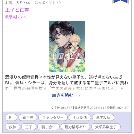
お気に入り : 44
24h.ポイント : 0
は、同じ血の中にある境界線を越えるかどうか、 自分の意志で選
王子と亡霊
び取る物語。
最悪爽快マン
酒浸りの奴隷傭兵×本性が見えない皇子の、逃げ場のない主従
BL。 傭兵・シラーは、身分を隠して旅する第二皇子アルバに買わ
れ、世界の命運を握る「亡国の遺産」探しに巻き込まれる。 正
体、過去、国、血筋、全部が嘘。 それでも剣を手放せない。 これ
続きを読む
は墓標を背負わされた男が、生き延びるために戦う物語。 戦闘シ
ーン多め。流血や欠損、差別、嘔吐、薬物、無理やり、性描写あ
文字数 103,527
最終更新日 2025.4.11
登録日 2024.5.7
り。 R-18描写のある話はタイトルに※マークを付けています。
BL
異世界
ファンタジー
主従関係
年下攻め
奴隷
王子
騙し合い
暴力描写あり
犬系詐欺皇子