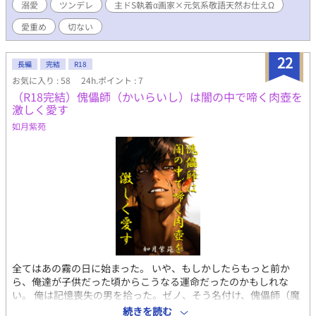
溺愛
ツンデレ
主ドS執着α画家×元気系敬語天然お仕えΩ
息サマとえっちしちゃった？！？！全く記憶にありませんけ
ど？！？！どういうこと？！？！ 一難去ったらまた一難？！今度
愛重め
切ない
はヒートで御令息サマに介抱されてーー？！ 御令息サマは無自覚
エロの水都のせいで理性崩壊寸前？！ 「主従だから」なんて言い
22
訳はできない！！！ 御曹司の一途すぎる溺愛と暴走が止まらな
長編
完結
R18
い、過激すれすれ主従ラブ！！！ 恋しちゃいけない相手に、恋を
お気に入り : 58
24h.ポイント : 7
してしまった。御曹司×使用人オメガ、禁断の主従関係は既に限
（R18完結）傀儡師（かいらいし）は闇の中で啼く肉壺を
界です！！！ ★えっちな描写があるエピには#が付いています。
激しく愛す
まぁ、色々書いたけど、御曹司が使用人を理性崩壊させながら溺
如月紫苑
愛する、使用人がツンデレの優しいオメガバースです！！ コメ
ディ×溺愛×エロな部分あります。中盤から主従サスペンス要素
あり。無事本編完結しました！ イイネ、ブクマ、執筆の励みにな
るので、良かったらお願いします！！ 御令息、御曹司、現代
BL、コメディ、日常、年上攻め、年下受け、体格差、サスペン
ス、血筋、名家、泣ける
全てはあの霧の日に始まった。 いや、もしかしたらもっと前か
ら、俺達が子供だった頃からこうなる運命だったのかもしれな
い。 俺は記憶喪失の男を拾った。ゼノ、そう名付け、傀儡師（魔
導師の一種）である俺の傀儡にした。傀儡は俺の人形なんかでは
続きを読む