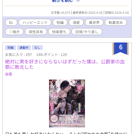
続きを読む
もあるアダルバードから求婚されたものの、血筋や相手に降りか
かる不幸が気になり、その申し出を断るエリファレオ。 諦めない
文字数 14,075
最終更新日 2026.4.30
登録日 2026.4.28
王子と家門から逃げて自分と結婚しよう、と言ってエリファレオ
に手を差し伸べたのは義母弟のジェレミーだったが、エリファレ
BL
ハッピーエンド
短編
溺愛
異世界
執着攻め
オはアダルバードと同じ理由でジェレミーの提案を断った。 アダ
♡喘ぎ
両性具有
快楽堕ち
回帰/やり直し
ルバードとジェレミーは、お互いがいるからエリファレオが自分
の手を取らないのだ、と勘違いをした結果、エリファレオを巡っ
て決闘をすることになる。 決闘の見届け人から呼びつけられたエ
6
短編
連載中
なし
リファレオが目にしたのは、死にそうになった二人の姿で――？
お気に入り : 297
24h.ポイント : 120
攻：王子＆異母弟 受：美人な公爵令息 全１２話、完結済。 ※ダ
絶対に男を好きにならないはずだった僕は、公爵家の血
ブルヒーロー、男性妊娠、近親描写が苦手な方はUターンくださ
筋に敗北した
い。
由香