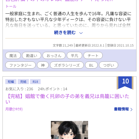
トール
一般家庭に生まれ、ごく普通の人生を歩んで16年。凡庸な容姿に
特出した才もない平凡な少年ディークは、その容姿に負けない平
凡な毎日を送っている。と思っていたのに、周りから見れば全然
平凡じゃなかった!? 実はこの世界の創造主(神王)を母に持ち、騎
続きを読む
士団の師団長(鬼神)を父に持つ尊い血筋!? 両親の素性を知らされ
ていない世間知らずな少年が巻き起こすドタバタBLコメディー。
文字数 21,249
最終更新日 2022.8.1
登録日 2021.10.15
※「異世界で神様になってたらしい私のズボラライフ」の主人公
の息子の話になります。 こちらを読んでいなくても楽しめるよう
魔法
勘違い
おっさん
平凡
チート
に作っておりますが、親の話に興味がある方はぜひズボラライフ
ファンタジー
神
ズボラシリーズ
BL
つがい
も読んでいただければ、より楽しめる作品です。
10
短編
完結
R18
お気に入り : 236
24h.ポイント : 14
【完結】娼館で働く托卵の子の弟を義兄は鳥籠に囲いた
い
月歌(ﾂｷｳﾀ)
書籍情報