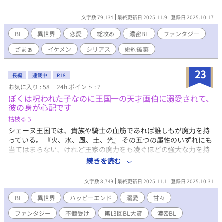
ない。俺の家族であり、俺の恋人であり、俺の子供だ。激しく抱
く度に彼をより愛おしく感じる。 だが同じ日に傀儡にしたグール
文字数 79,134
最終更新日 2025.11.9
登録日 2025.10.17
と俺達はゼノの血筋の争いに巻き込まれていく。 醜い権力争い、
自分の出生に苦しむゼノ、そして襲い掛かる暗殺部隊。 ゼノはこ
BL
異世界
恋愛
総攻め
濃密BL
ファンタジー
の腐った国の争いの火蓋になる存在だ。 俺達はこれからどこへ向
ざまぁ
イケメン
シリアス
婚約破棄
かっていく…… 約7.8万字、全31話。 エロシーンありは※ついて
います ストーリー重視。
23
長編
連載中
R18
お気に入り : 58
24h.ポイント : 7
ぼくは呪われた子なのに王国一の天才画伯に溺愛されて、
彼の身が心配です
枯枝るぅ
シェーヌ王国では、貴族や騎士の血筋であれば誰しもが魔力を持
っている。 『火、水、風、土、光』 その五つの属性のいずれにも
当てはまらない、けれど王家の魔力をも凌ぐほどの強大な力を持
ち、国の平和を守る『神の子』。 およそ百年に一度現れると言わ
続きを読む
れているはずなのだが、どういう訳か先代の神の子が現れなかっ
たようで、王国を包む結界が薄れ始めていた。 一方で、こちらも
文字数 8,749
最終更新日 2025.11.1
登録日 2025.10.31
五つの属性のいずれにも当てはまらず、貴族であるというのにな
んの魔力も持たない、それどころか災いを呼ぶとすら言われてい
BL
異世界
ハッピーエンド
溺愛
甘々
る『呪われた子』。 マルグリット伯爵家の次男として産まれたサ
ファンタジー
不憫受け
第13回BL大賞
濃密BL
ーシャ・マルグリットは、生まれつき魔力が皆無で、呪われた子