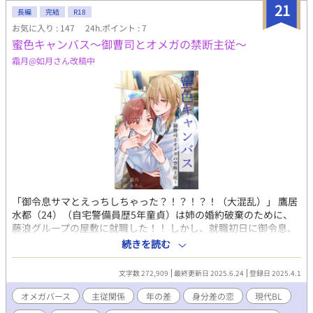
https://www.alphapolis.co.jp/novel/313185858/573659028/epis
21
長編
完結
R18
完結のあと、作者の気分でもしかしたら番外編を追加することも
お気に入り : 147
24h.ポイント : 7
あるかもしれません。
蜜色キャンバス〜御曹司とオメガの禁断主従〜
霜月@如月さん改稿中
「御令息サマとえっちしちゃった？！？！？！（大混乱）」 鷹居
水都（24）（自宅警備員歴5年童貞）は姉の婚約破棄のために、
藤浪グループの屋敷に就職した！！ しかし、就職初日に御令息、
藤浪綾明（34）に突然キスされ、驚きのあまり、綾明に対して
続きを読む
『悪役令息！！』と無礼を働いてしまう！！ 失礼な態度ばかり取
る水都に対し、綾明は『躾』と称して、屋敷から水都を追い出し
文字数 272,909
最終更新日 2025.6.24
登録日 2025.4.1
た！！ 水都は到着10分で初めての職場をクビに？！？！ 追い出し
ておいて、水都が気になるツンデレ御令息？！ 目が覚めると、い
オメガバース
主従関係
年の差
身分差の恋
現代BL
つの間にか御令息サマのベッドの上で？！？！ もしかして、御令