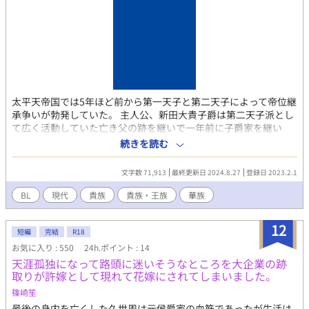
太平天帝国では5年ほど前から第一天子と第二天子によって帝位継
承争いが勃発していた。 主人公、新田大貴子爵は第二天子派とし
て広く活動していた亡き父の跡を継いで一年前に子爵家を継い
だ。しかし、フィラデルフィア合衆国との講和条約を取り付けた
続きを読む
第一天子の功績が認められ次期帝位継承者は第一天子となり、派
閥争いに負けた第二天子派は継承順位を下げられ、それに付き従
文字数 71,913
最終更新日 2024.8.27
登録日 2023.2.1
った者の中には爵位剥奪のうえ、帝都江流波から追放された華族
もいた そして大貴もその例に漏れず、邸宅にて謹慎を申し付けら
BL
現代
貴族
貴族・王族
華族
れ現在は華族用の豪華な護送車で大天族の居城へと向かっていた
即位したての政権が安定していない君主と没落寸前の血筋だけは
12
立派な純血華族の複雑な結婚事情を描いた物語
短編
完結
R18
お気に入り : 550
24h.ポイント : 14
天涯孤独になって路頭に迷いそうなところを大企業の跡
取りが許嫁として現れて花嫁にされてしまいました。
篠崎笙
最後の身内を亡くした久世周は元侯爵家の血筋であったが生活は