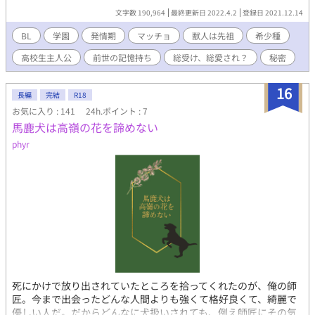
てトラウマになった。俺は発情期怖すぎてこっそり薬飲んでるん
文字数 190,964
最終更新日 2022.4.2
登録日 2021.12.14
だ。でも、俺につきまとう奴らが何か最近不穏なんだよな。俺の
発情期、待ってるみたいでさ。 違和感を感じながら学園生活をし
BL
学園
発情期
マッチョ
獣人は先祖
希少種
ている高2の雪弥は、発情期の不安を抱えながら、友人達に守られ
高校生主人公
前世の記憶持ち
総受け、総愛され？
秘密
つつも狙われて、毎日を過ごしている。雪弥には誰にも言ってな
い秘密がいくつかあって…。発情期が無事終わっても更なる問題
勃発で⁉︎ 希少種のせいもあって、美人過ぎるが、中身は案外男ら
16
長編
完結
R18
しい雪弥。美人に寄って来る有象無象のせいで表情筋が死んでる
お気に入り : 141
24h.ポイント : 7
雪弥が、発情期が終わった途端デレ甘に⁉︎周囲を翻弄する雪弥だ
馬鹿犬は高嶺の花を諦めない
った。発情期やマーキングから逃れられない獣人を先祖に持つ俺
たちの青春学園物語。
phyr
死にかけで放り出されていたところを拾ってくれたのが、俺の師
匠。今まで出会ったどんな人間よりも強くて格好良くて、綺麗で
優しい人だ。だからどんなに犬扱いされても、例え師匠にその気