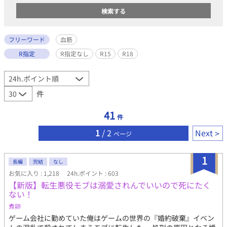
フリーワード
血筋
R指定
R指定なし
R15
R18
件
41
件
1
/ 2
Next
ページ
1
長編
完結
なし
お気に入り : 1,218
24h.ポイント : 603
【新版】転生悪役モブは溺愛されんでいいので死にたく
ない！
煮卵
ゲーム会社に勤めていた俺はゲームの世界の『婚約破棄』イベン