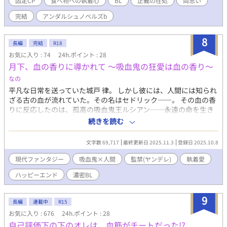
固定CP
食べ物への執着心
BL
正義の在処
両思い
完結
アンダルシュノベルズb
8
長編
完結
R18
お気に入り : 74
24h.ポイント : 28
月下、血の香りに導かれて ～吸血鬼の狂愛は血の香り～
なの
平凡な日常を送っていた城戸 律。 しかし彼には、人間には知られ
ざる古の血が流れていた。その名はセドリック――。 その血の香
りに反応したのは、孤高の吸血鬼王ルシアン──永遠の命を生き
る彼にとって、セドリックは、たった一人の「番」であり、唯一
続きを読む
無二の存在だった。 しかし彼は自分の運命を拒む。 「俺は、お前
のものじゃない――！」 恐怖と抗拒、そして身体と心を深く侵さ
文字数 69,717
最終更新日 2025.11.3
登録日 2025.10.8
れていく感覚。 だが、拒むほどに増すルシアンの溺愛は、狂気的
で執着に満ちていた。 運命に抗う人間と、愛ゆえに狂う吸血鬼
現代ファンタジー
吸血鬼×人間
監禁(ヤンデレ)
執着愛
――。 永遠に続く夜の館で繰り広げられる、極限の監禁愛。 血と
ハッピーエンド
濃密BL
心を捧げさせられたその瞬間、彼は初めて知ってしまう──それ
が絶望なのか、それとも至上の幸福なのかもわからぬまま、抗え
ぬほどに深く愛されるという感覚を。 吸血鬼×｜血筋末裔《ちす
9
長編
連載中
R15
じまつえい》で濃密BL
お気に入り : 676
24h.ポイント : 28
自己評価下の下のオレは、血筋がチートだった!?